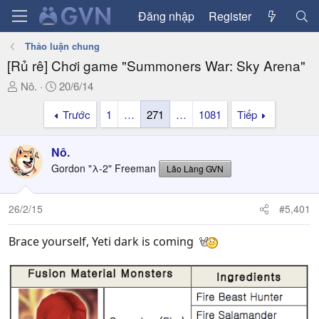
Đăng nhập
Register
Thảo luận chung
[Rủ rê] Chơi game "Summoners War: Sky Arena"
T
N
Nô.
20/6/14
h
g
Trước
1
…
271
…
1081
Tiếp
r
à
e
y
a
g
Nô.
d
ử
Gordon "λ-2" Freeman
Lão Làng GVN
s
i
t
a
26/2/15
#5,401
r
t
Brace yourself, Yeti dark is coming
e
r