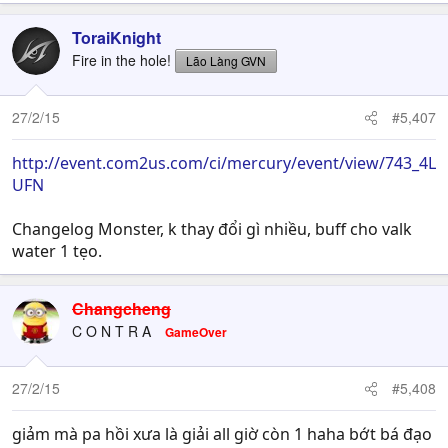
ToraiKnight
Fire in the hole!
Lão Làng GVN
27/2/15
#5,407
http://event.com2us.com/ci/mercury/event/view/743_4L
UFN
Changelog Monster, k thay đổi gì nhiều, buff cho valk
water 1 tẹo.
Changcheng
C O N T R A
GameOver
27/2/15
#5,408
giảm mà pa hồi xưa là giải all giờ còn 1 haha bớt bá đạo