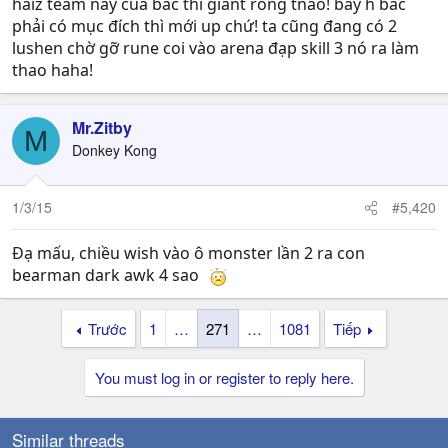
Hay up joker wind thêm con 6* nữa?
haiz team này của bác thì giant rồng tnao! bây h bác
phải có mục đích thì mới up chứ! ta cũng đang có 2
Hay up cho con mystic witch nhỉ mình rất hay dùng em
lushen chờ gỡ rune coi vào arena đạp skill 3 nó ra làm
nó để đánh arena đi gaith leo tháp .... nhưng mà e nó chỉ
thao haha!
là 1 con support lên 6* thì phí quá nhỉ
Mr.Zitby
Mình cũng đủ nguyên liệu để fúsion Valkyrie vì có chloe
M
nhưng thấy con này skill random không ngon cho lắm
Donkey Kong
1/3/15
#5,420
Hay để undine water lại đợi ifrit nhỉ hơi khoai
Đạ mấu, chiều wish vào ô monster lần 2 ra con
À mọi người ai có guild nào cho mình vào với IG: G-Light
bearman dark awk 4 sao
rank mình tầm 1k4-1k6 thôi nhé
Trước
1
…
271
…
1081
Tiếp
You must log in or register to reply here.
Similar threads