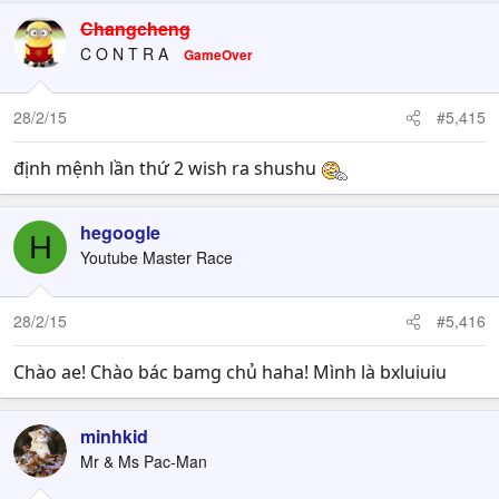
Changcheng
C O N T R A
GameOver
28/2/15
#5,415
định mệnh lần thứ 2 wish ra shushu
hegoogle
H
Youtube Master Race
28/2/15
#5,416
Chào ae! Chào bác bamg chủ haha! Mình là bxluiuiu
minhkid
Mr & Ms Pac-Man