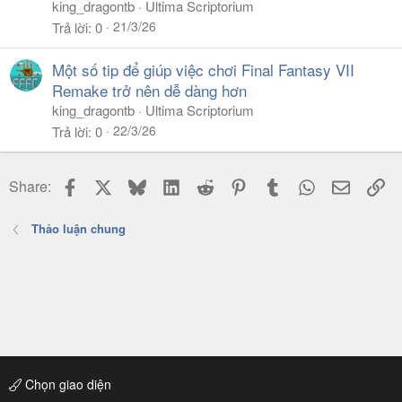
king_dragontb
Ultima Scriptorium
21/3/26
Trả lời
0
Một số tip để giúp việc chơi Final Fantasy VII
Remake trở nên dễ dàng hơn
king_dragontb
Ultima Scriptorium
22/3/26
Trả lời
0
Facebook
X
Bluesky
LinkedIn
Reddit
Pinterest
Tumblr
WhatsApp
Email
Li
Share:
Thảo luận chung
Chọn giao diện