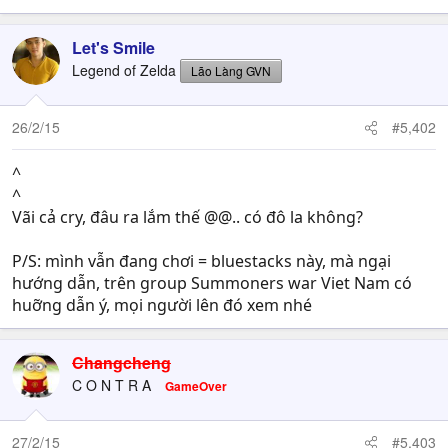
Let's Smile
Legend of Zelda
Lão Làng GVN
26/2/15
#5,402
^
^
Vãi cả cry, đâu ra lắm thế @@.. có đô la không?
P/S: mình vẫn đang chơi = bluestacks này, mà ngại
hướng dẫn, trên group Summoners war Viet Nam có
huỡng dẫn ý, mọi người lên đó xem nhé
Changcheng
C O N T R A
GameOver
27/2/15
#5,403