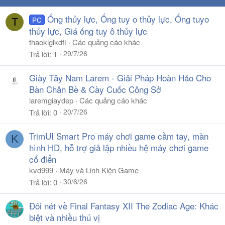
Ống thủy lực, Ống tuy o thủy lực, Ống tuyo
PC
T
thủy lực, Giá ống tuy ô thủy lực
thaoklglkdfl
Các quảng cáo khác
29/7/26
Trả lời
1
Giày Tây Nam Larem - Giải Pháp Hoàn Hảo Cho
Bàn Chân Bè & Cày Cuốc Công Sở
laremgiaydep
Các quảng cáo khác
20/7/26
Trả lời
0
TrimUI Smart Pro máy chơi game cầm tay, màn
K
hình HD, hỗ trợ giả lập nhiều hệ máy chơi game
cổ điển
kvd999
Máy và Linh Kiện Game
30/6/26
Trả lời
0
Đôi nét về Final Fantasy XII The Zodiac Age: Khác
biệt và nhiều thú vị