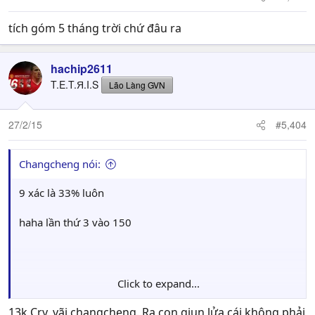
tích góm 5 tháng trời chứ đâu ra
hachip2611
T.E.T.Я.I.S
Lão Làng GVN
27/2/15
#5,404
Changcheng nói:
9 xác là 33% luôn
haha lần thứ 3 vào 150
Click to expand...
13k Cry, vãi changcheng. Ra con giun lửa cái không phải