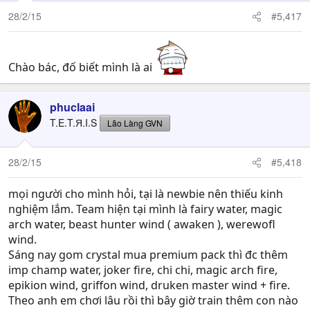
28/2/15
#5,417
Chào bác, đố biết mình là ai
phuclaai
T.E.T.Я.I.S
Lão Làng GVN
28/2/15
#5,418
mọi người cho mình hỏi, tại là newbie nên thiếu kinh
nghiệm lắm. Team hiện tại mình là fairy water, magic
arch water, beast hunter wind ( awaken ), werewofl
wind.
Sáng nay gom crystal mua premium pack thì đc thêm
imp champ water, joker fire, chi chi, magic arch fire,
epikion wind, griffon wind, druken master wind + fire.
Theo anh em chơi lâu rồi thì bây giờ train thêm con nào