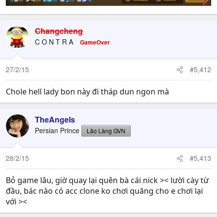
Changcheng
C O N T R A
GameOver
27/2/15
#5,412
Chole hell lady bon này đi tháp dun ngon mà
TheAngels
Persian Prince
Lão Làng GVN
28/2/15
#5,413
Bỏ game lâu, giờ quay lại quên bà cái nick >< lười cày từ
đầu, bác nào có acc clone ko chơi quăng cho e chơi lại
với ><