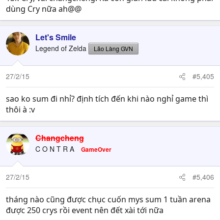
dùng Cry nữa ah@@
Let's Smile
Legend of Zelda
Lão Làng GVN
27/2/15
#5,405
sao ko sum đi nhỉ? định tích đến khi nào nghỉ game thì
thôi à :v
Changcheng
C O N T R A
GameOver
27/2/15
#5,406
tháng nào cũng được chục cuốn mys sum 1 tuần arena
được 250 crys rồi event nên đết xài tới nữa