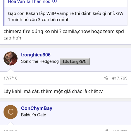
Hỏa Vân Tà Thần nói:
Gặp con Rakan lắp Will+Vampire thì đánh kiểu gì nhỉ, GW
1 mình nó cân 3 con bên mình
chimera fire đúng ko nhỉ ? camila,chow hoặc team spd
cao hơn
tronghieu906
Sonic the Hedgehog
Lão Làng GVN
17/7/18
#17,769
Lấy kahli mà cắt, thêm một giã chắc là chết :v
ConChymBay
C
Baldur's Gate