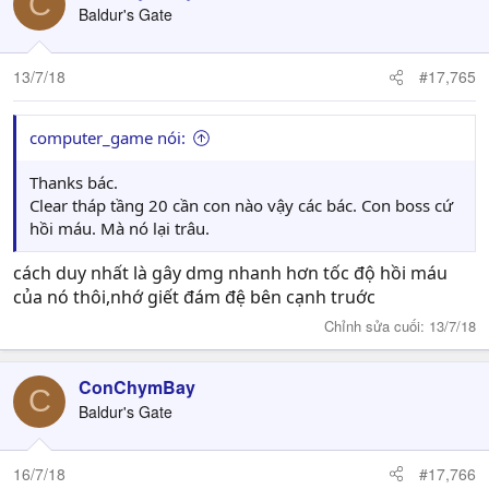
C
Baldur's Gate
13/7/18
#17,765
computer_game nói:
Thanks bác.
Clear tháp tầng 20 cần con nào vậy các bác. Con boss cứ
hồi máu. Mà nó lại trâu.
cách duy nhất là gây dmg nhanh hơn tốc độ hồi máu
của nó thôi,nhớ giết đám đệ bên cạnh truớc
Chỉnh sửa cuối:
13/7/18
ConChymBay
C
Baldur's Gate
16/7/18
#17,766