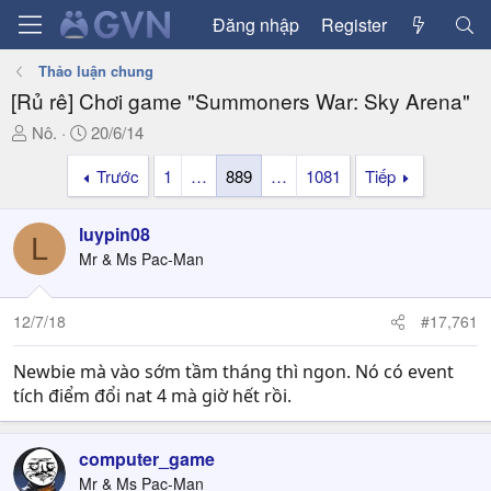
Đăng nhập
Register
Thảo luận chung
[Rủ rê] Chơi game "Summoners War: Sky Arena"
T
N
Nô.
20/6/14
h
g
Trước
1
…
889
…
1081
Tiếp
r
à
e
y
a
g
luypin08
L
d
ử
Mr & Ms Pac-Man
s
i
t
a
12/7/18
#17,761
r
t
Newbie mà vào sớm tầm tháng thì ngon. Nó có event
e
tích điểm đổi nat 4 mà giờ hết rồi.
r
computer_game
Mr & Ms Pac-Man