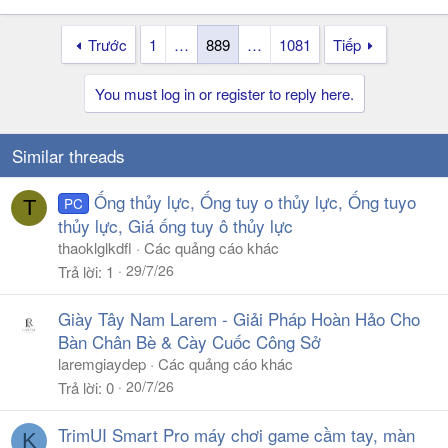
Trước
1
…
889
…
1081
Tiếp
You must log in or register to reply here.
Similar threads
Ống thủy lực, Ống tuy o thủy lực, Ống tuyo
PC
T
thủy lực, Giá ống tuy ô thủy lực
thaoklglkdfl
Các quảng cáo khác
29/7/26
Trả lời
1
Giày Tây Nam Larem - Giải Pháp Hoàn Hảo Cho
Bàn Chân Bè & Cày Cuốc Công Sở
laremgiaydep
Các quảng cáo khác
20/7/26
Trả lời
0
TrimUI Smart Pro máy chơi game cầm tay, màn
K