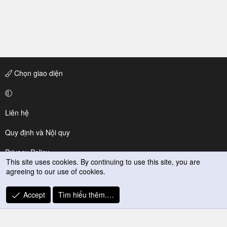
Chọn giao diện
Liên hệ
Quy định và Nội quy
Privacy Policy
This site uses cookies. By continuing to use this site, you are
agreeing to our use of cookies.
Trợ giúp
R
Accept
Tìm hiểu thêm.…
S
S