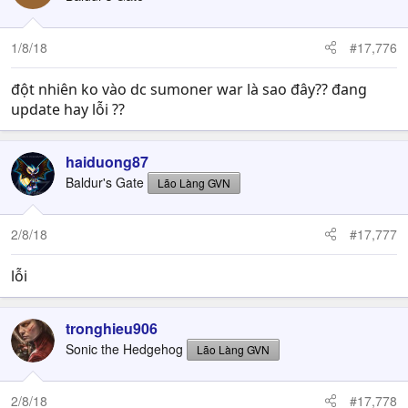
i
o
n
1/8/18
#17,776
s
:
đột nhiên ko vào dc sumoner war là sao đây?? đang
update hay lỗi ??
haiduong87
Baldur's Gate
Lão Làng GVN
2/8/18
#17,777
lỗi
tronghieu906
Sonic the Hedgehog
Lão Làng GVN
2/8/18
#17,778