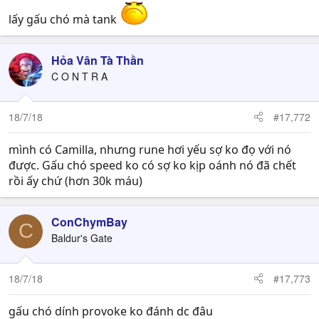
lấy gấu chó mà tank
Hỏa Vân Tà Thần
C O N T R A
18/7/18
#17,772
mình có Camilla, nhưng rune hơi yếu sợ ko đọ với nó
được. Gấu chó speed ko có sợ ko kịp oánh nó đã chết
rồi ấy chứ (hơn 30k máu)
ConChymBay
C
Baldur's Gate
18/7/18
#17,773
gấu chó dính provoke ko đánh dc đâu