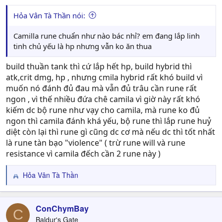
Hỏa Vân Tà Thần nói:
Camilla rune chuẩn như nào bác nhỉ? em đang lắp linh
tinh chủ yếu là hp nhưng vẫn ko ăn thua
build thuần tank thì cứ lắp hết hp, build hybrid thì
atk,crit dmg, hp , nhưng cmila hybrid rất khó build vì
muốn nó đánh đủ đau mà vẫn đủ trâu cần rune rất
ngon , vì thế nhiều đứa chê camila vì giờ này rất khó
kiếm dc bộ rune như vạy cho camila, mà rune ko đủ
ngon thì camila đánh khá yếu, bộ rune thì lắp rune huỷ
diệt còn lại thì rune gì cũng dc cơ mà nếu dc thì tốt nhất
là rune tàn bạo "violence" ( trừ rune will và rune
resistance vì camila đếch cần 2 rune này )
Hỏa Vân Tà Thần
R
e
a
c
ConChymBay
C
t
Baldur's Gate