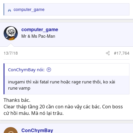
computer_game
R
e
a
c
computer_game
t
Mr & Ms Pac-Man
i
o
n
13/7/18
#17,764
s
:
ConChymBay nói:
inugami thì xài fatal rune hoặc rage rune thôi, ko xài
rune vamp
Thanks bác.
Clear tháp tầng 20 cần con nào vậy các bác. Con boss
cứ hồi máu. Mà nó lại trâu.
ConChymBay