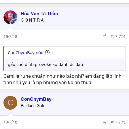
Hỏa Vân Tà Thần
C O N T R A
19/7/18
#17,774
ConChymBay nói:
gấu chó dính provoke ko đánh dc đâu
Camilla rune chuẩn như nào bác nhỉ? em đang lắp linh
tinh chủ yếu là hp nhưng vẫn ko ăn thua
ConChymBay
C
Baldur's Gate
19/7/18
#17,775