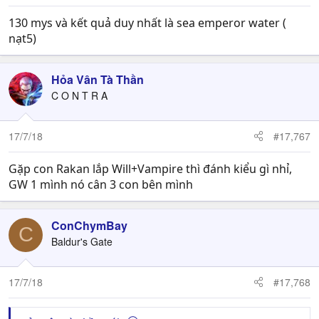
130 mys và kết quả duy nhất là sea emperor water (
nạt5)
Hỏa Vân Tà Thần
C O N T R A
17/7/18
#17,767
Gặp con Rakan lắp Will+Vampire thì đánh kiểu gì nhỉ,
GW 1 mình nó cân 3 con bên mình
ConChymBay
C
Baldur's Gate
17/7/18
#17,768