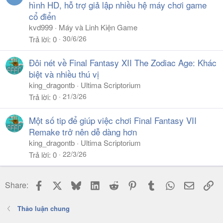
hình HD, hỗ trợ giả lập nhiều hệ máy chơi game
cổ điển
kvd999
Máy và Linh Kiện Game
30/6/26
Trả lời
0
Đôi nét về Final Fantasy XII The Zodiac Age: Khác
biệt và nhiều thú vị
king_dragontb
Ultima Scriptorium
21/3/26
Trả lời
0
Một số tip để giúp việc chơi Final Fantasy VII
Remake trở nên dễ dàng hơn
king_dragontb
Ultima Scriptorium
22/3/26
Trả lời
0
Facebook
X
Bluesky
LinkedIn
Reddit
Pinterest
Tumblr
WhatsApp
Email
Li
Share:
Thảo luận chung