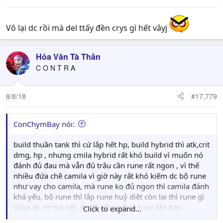
Vô lại dc rồi mà del ttấy đền crys gì hết vâyj
Hỏa Vân Tà Thần
C O N T R A
8/8/18
#17,779
ConChymBay nói:
build thuần tank thì cứ lắp hết hp, build hybrid thì atk,crit
dmg, hp , nhưng cmila hybrid rất khó build vì muốn nó
đánh đủ đau mà vẫn đủ trâu cần rune rất ngon , vì thế
nhiều đứa chê camila vì giờ này rất khó kiếm dc bộ rune
như vạy cho camila, mà rune ko đủ ngon thì camila đánh
khá yếu, bộ rune thì lắp rune huỷ diệt còn lại thì rune gì
cũng dc cơ mà nếu dc thì tốt nhất là rune tàn bạo
Click to expand...
"violence" ( trừ rune will và rune resistance vì camila