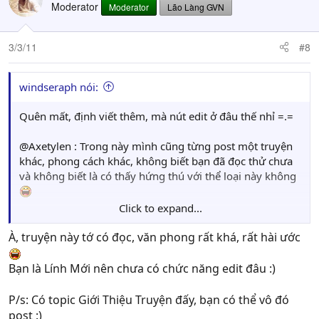
Moderator
Moderator
Lão Làng GVN
3/3/11
#8
windseraph nói:
Quên mất, định viết thêm, mà nút edit ở đâu thế nhỉ =.=
@Axetylen : Trong này mình cũng từng post một truyện
khác, phong cách khác, không biết bạn đã đọc thử chưa
và không biết là có thấy hứng thú với thể loại này không
Click to expand...
http://forum.gamevn.com/showthread.php?755522-
Sang-tac-Chuyen-anh-Gong
À, truyện này tớ có đọc, văn phong rất khá, rất hài ước
Bạn là Lính Mới nên chưa có chức năng edit đâu :)
P/s: Có topic Giới Thiệu Truyện đấy, bạn có thể vô đó
post :)