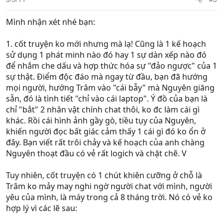
Mình nhận xét nhé bạn:
1. cốt truyện ko mới nhưng mà lạ! Cũng là 1 kế hoạch
sử dụng 1 phát minh nào đó hay 1 sự dàn xếp nào đó
để nhắm che dấu và hợp thức hóa sự "đảo ngược" của 1
sự thật. Điểm độc đáo mà ngay từ đầu, bạn đã hướng
mọi người, hướng Trâm vào "cái bẫy" mà Nguyên giăng
sẵn, đó là tình tiết "chỉ vào cái laptop". Ý đồ của bạn là
chỉ "bắt" 2 nhân vật chính chat thôi, ko đc làm cái gì
khác. Rồi cái hình ảnh gầy gò, tiều tụy của Nguyên,
khiến người đọc bất giác cảm thấy 1 cái gì đó ko ổn ở
đây. Bạn viết rất trôi chảy và kế hoạch của anh chàng
Nguyên thoạt đầu có vẻ rất logich và chặt chẽ. V
Tuy nhiên, cốt truyện có 1 chút khiên cưỡng ở chỗ là
Trâm ko mảy may nghi ngờ người chat với mình, người
yêu của mình, là máy trong cả 8 tháng trời. Nó có vẻ ko
hợp lý vì các lẽ sau: