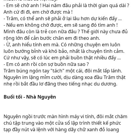
- Em sẽ chờ anh ! Hai năm đâu phải là thời gian quá dài ?
Anh cứ đi đi, em chờ được mà !
- Trâm, có thể anh sẽ phải ở lại lâu hơn dự kiến đấy ...
- Nếu em không chờ được, em sẽ sang đó tìm anh !
Mình đâu còn là trẻ con nữa đâu ? Thế giới này chưa đủ
rộng lớn để cản bước chân em đi theo anh.
- Ừ, anh hiểu tính em mà. Có những chuyện em luôn
luôn bướng bỉnh và khó bảo, nhất là chuyện tình cảm.
Cứ như vậy, sẽ có lúc em phải buồn thật nhiều đấy ...
- Em có anh rồi còn sợ buồn nữa sao ?
Trâm búng ngón tay "tách" một cái, đôi mắt lấp lánh.
Nguyên im lặng mỉm cười, dịu dàng xoa đầu Trâm thật
nhẹ rồi bắt đầu lơ đãng theo tiếng nhạc du dương.
Buổi tối - Nhà Nguyên
Nguyên ngồi trước màn hình máy vi tính, đôi mắt chăm
chú tập trung vào một cửa sổ lập trình thiết kế phức
tạp đầy nút và lệnh với hàng dãy chữ xanh đỏ loang