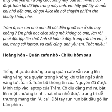
thay anh yêu em trong cuộc sống này. Sau khi Minh hack
được toàn bộ dữ liệu trong máy anh, em hãy giữ lấy và mỗi
khi nhớ đến anh, cứ gọi Alice lên nói chuyện phiếm cho
khuây khỏa, nhé.
Trâm à, em còn nhớ anh đã nói điều gì với em ở sân bay
không ? Em phải học cách sống mà không có anh, lớn rồi
phải độc lập lên chứ. Anh sẽ luôn ở đây, trong trái tim em, ở
kia, trong cái laptop, và cuối cùng, anh yêu em. Thật nhiều."
Hoàng hôn - Quán cafe nhỏ - Chiều hôm sau
Tiếng nhạc du dương trong quán cafe vẫn vang lên
văng vẳng hòa quyện trong không khí tràn ngập ánh
vàng từ cửa sổ. Toàn bộ thông tin của Nguyên đã được
Minh cóp vào laptop của Trâm. Cô dịu dàng mở ra, bật
lên một chương trình chat nho nhỏ được trang trí dễ
thương mang tên "Alice". Đôi tay run run bắt đầu gõ lên
bàn phím :