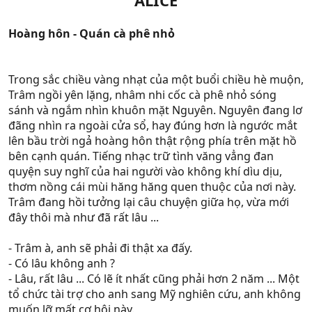
ALICE
Hoàng hôn - Quán cà phê nhỏ
Trong sắc chiều vàng nhạt của một buổi chiều hè muộn,
Trâm ngồi yên lặng, nhâm nhi cốc cà phê nhỏ sóng
sánh và ngắm nhìn khuôn mặt Nguyên. Nguyên đang lơ
đãng nhìn ra ngoài cửa sổ, hay đúng hơn là ngước mắt
lên bầu trời ngả hoàng hôn thật rộng phía trên mặt hồ
bên cạnh quán. Tiếng nhạc trữ tình văng vẳng đan
quyện suy nghĩ của hai người vào không khí dìu dịu,
thơm nồng cái mùi hăng hăng quen thuộc của nơi này.
Trâm đang hồi tưởng lại câu chuyện giữa họ, vừa mới
đây thôi mà như đã rất lâu ...
- Trâm à, anh sẽ phải đi thật xa đấy.
- Có lâu không anh ?
- Lâu, rất lâu ... Có lẽ ít nhất cũng phải hơn 2 năm ... Một
tổ chức tài trợ cho anh sang Mỹ nghiên cứu, anh không
muốn lỡ mất cơ hội này.