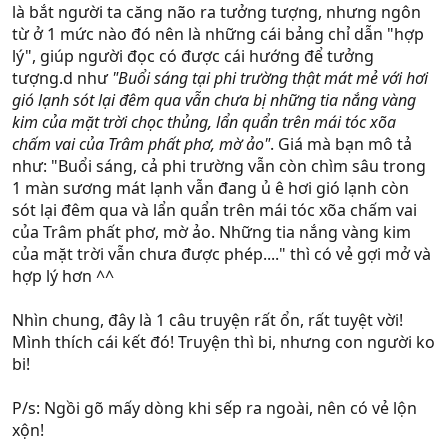
là bắt người ta căng não ra tưởng tượng, nhưng ngôn
từ ở 1 mức nào đó nên là những cái bảng chỉ dẫn "hợp
lý", giúp người đọc có được cái hướng để tưởng
tượng.d như
"Buổi sáng tại phi trường thật mát mẻ với hơi
gió lạnh sót lại đêm qua vẫn chưa bị những tia nắng vàng
kim của mặt trời chọc thủng, lẩn quẩn trên mái tóc xõa
chấm vai của Trâm phất phơ, mờ ảo"
. Giá mà bạn mô tả
như: "Buổi sáng, cả phi trường vẫn còn chìm sâu trong
1 màn sương mát lạnh vẫn đang ủ ê hơi gió lạnh còn
sót lại đêm qua và lẩn quẩn trên mái tóc xõa chấm vai
của Trâm phất phơ, mờ ảo. Những tia nắng vàng kim
của mặt trời vẫn chưa được phép...." thì có vẻ gợi mở và
hợp lý hơn ^^
Nhìn chung, đây là 1 câu truyện rất ổn, rất tuyệt vời!
Mình thích cái kết đó! Truyện thì bi, nhưng con người ko
bi!
P/s: Ngồi gõ mấy dòng khi sếp ra ngoài, nên có vẻ lộn
xộn!