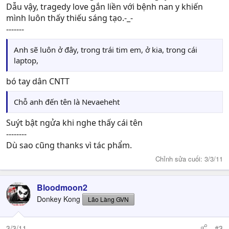
Dẫu vậy, tragedy love gắn liền với bệnh nan y khiến
mình luôn thấy thiếu sáng tạo.-_-
-------
Anh sẽ luôn ở đây, trong trái tim em, ở kia, trong cái
laptop,
bó tay dân CNTT
Chỗ anh đến tên là Nevaeheht
Suýt bật ngửa khi nghe thấy cái tên
--------
Dù sao cũng thanks vì tác phẩm.
Chỉnh sửa cuối:
3/3/11
Bloodmoon2
Donkey Kong
Lão Làng GVN
3/3/11
#3