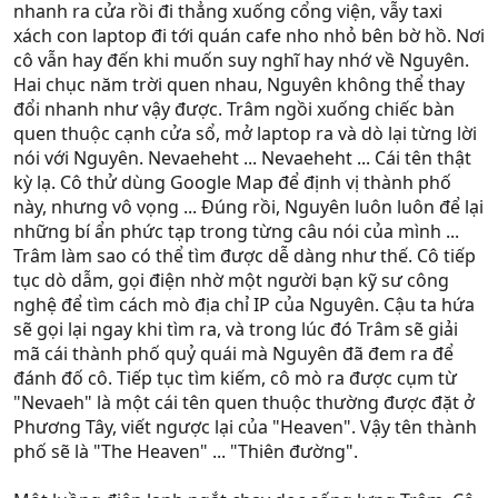
nhanh ra cửa rồi đi thẳng xuống cổng viện, vẫy taxi
xách con laptop đi tới quán cafe nho nhỏ bên bờ hồ. Nơi
cô vẫn hay đến khi muốn suy nghĩ hay nhớ về Nguyên.
Hai chục năm trời quen nhau, Nguyên không thể thay
đổi nhanh như vậy được. Trâm ngồi xuống chiếc bàn
quen thuộc cạnh cửa sổ, mở laptop ra và dò lại từng lời
nói với Nguyên. Nevaeheht ... Nevaeheht ... Cái tên thật
kỳ lạ. Cô thử dùng Google Map để định vị thành phố
này, nhưng vô vọng ... Đúng rồi, Nguyên luôn luôn để lại
những bí ẩn phức tạp trong từng câu nói của mình ...
Trâm làm sao có thể tìm được dễ dàng như thế. Cô tiếp
tục dò dẫm, gọi điện nhờ một người bạn kỹ sư công
nghệ để tìm cách mò địa chỉ IP của Nguyên. Cậu ta hứa
sẽ gọi lại ngay khi tìm ra, và trong lúc đó Trâm sẽ giải
mã cái thành phố quỷ quái mà Nguyên đã đem ra để
đánh đố cô. Tiếp tục tìm kiếm, cô mò ra được cụm từ
"Nevaeh" là một cái tên quen thuộc thường được đặt ở
Phương Tây, viết ngược lại của "Heaven". Vậy tên thành
phố sẽ là "The Heaven" ... "Thiên đường".