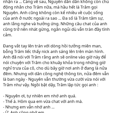
nhận ra ... Càng về sau, Nguyên dần dần không còn chủ
động nhắn cho Trâm nữa, mà hầu hết là Trâm gọi
Nguyên. Anh cũng không còn kể nhiều về cuộc sống
của anh ở nước ngoài ra sao ... Đa số là Trâm tâm sự,
anh lắng nghe và hưởng ứng. Những câu chat của anh
cũng trở nên nhát gừng, ngắn ngủi dù vẫn tràn đầy tình
cảm.
Đang vắt tay lên trán với dòng hồi tưởng miên man,
bỗng Trâm liếc thấy nick anh sáng lên trên màn hình.
Anh đã nói với Trâm rằng anh sẽ online vào giờ này để
nói chuyện với Trâm cho khuây khỏa trong những giờ
nghỉ trưa của cô, cho dù bây giờ nơi anh ở đang là nửa
đêm. Nhưng với dân công nghệ thông tin, nửa đêm vẫn
là ban ngày - Nguyên vẫn thường vừa cười vừa nói với
Trâm như vậy. Ngồi bật dậy, Trâm lập tức gọi anh :
- Nguyên ơi, tự nhiên em nhớ anh quá.
- Thế à. Hôm qua em vừa chat với anh mà.
- Nhưng em vẫn nhớ anh ...
- Ừ. Anh cũng nhớ em.