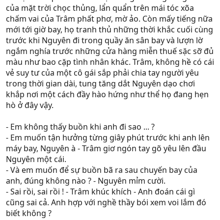
của mặt trời chọc thủng, lẩn quẩn trên mái tóc xõa
chấm vai của Trâm phất phơ, mờ ảo. Còn mấy tiếng nữa
mới tới giờ bay, họ tranh thủ những thời khắc cuối cùng
trước khi Nguyên đi trong quầy ăn sân bay và lượn lờ
ngắm nghía trước những cửa hàng miễn thuế sặc sỡ đủ
màu như bao cặp tình nhân khác. Trâm, không hề có cái
vẻ suy tư của một cô gái sắp phải chia tay người yêu
trong thời gian dài, tung tăng dắt Nguyên dạo chơi
khắp nơi một cách đầy hào hứng như thể họ đang hẹn
hò ở đây vậy.
- Em không thấy buồn khi anh đi sao ... ?
- Em muốn tận hưởng từng giây phút trước khi anh lên
máy bay, Nguyên à - Trâm giơ ngón tay gõ yêu lên đầu
Nguyên một cái.
- Và em muốn để sự buồn bã ra sau chuyến bay của
anh, đúng không nào ? - Nguyên mỉm cười.
- Sai rồi, sai rồi ! - Trâm khúc khích - Anh đoán cái gì
cũng sai cả. Anh hợp với nghề thầy bói xem voi lắm đó
biết không ?