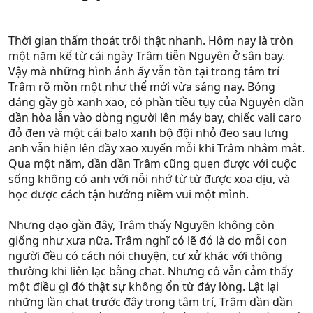
Thời gian thấm thoát trôi thật nhanh. Hôm nay là tròn
một năm kể từ cái ngày Trâm tiễn Nguyên ở sân bay.
Vậy mà những hình ảnh ấy vẫn tồn tại trong tâm trí
Trâm rõ mồn một như thể mới vừa sáng nay. Bóng
dáng gầy gò xanh xao, có phần tiều tụy của Nguyên dần
dần hòa lẫn vào dòng người lên máy bay, chiếc vali caro
đỏ đen và một cái balo xanh bộ đội nhỏ đeo sau lưng
anh vẫn hiện lên đầy xao xuyến mỗi khi Trâm nhắm mắt.
Qua một năm, dần dần Trâm cũng quen được với cuộc
sống không có anh với nỗi nhớ từ từ được xoa dịu, và
học được cách tận hưởng niềm vui một mình.
Nhưng dạo gần đây, Trâm thấy Nguyên không còn
giống như xưa nữa. Trâm nghĩ có lẽ đó là do mỗi con
người đều có cách nói chuyện, cư xử khác với thông
thường khi liên lạc bằng chat. Nhưng cô vẫn cảm thấy
một điều gì đó thật sự không ổn từ đáy lòng. Lật lại
những lần chat trước đây trong tâm trí, Trâm dần dần