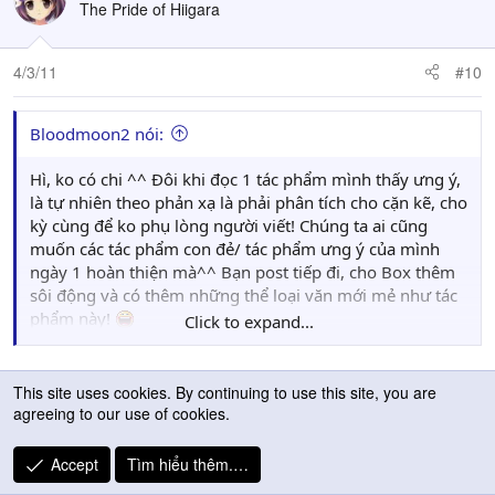
The Pride of Hiigara
4/3/11
#10
Bloodmoon2 nói:
Hì, ko có chi ^^ Đôi khi đọc 1 tác phẩm mình thấy ưng ý,
là tự nhiên theo phản xạ là phải phân tích cho cặn kẽ, cho
kỳ cùng để ko phụ lòng người viết! Chúng ta ai cũng
muốn các tác phẩm con đẻ/ tác phẩm ưng ý của mình
ngày 1 hoàn thiện mà^^ Bạn post tiếp đi, cho Box thêm
sôi động và có thêm những thể loại văn mới mẻ như tác
phẩm này!
Click to expand...
À, cái tác phẩm đó mình cũng đọc rồi! Cũng thuộc dạng
hay đó bạn! phát huy đi nào
Sau ta thấy lời lẻ mi giàu cảm xúc vậy mà avatar chẳng
This site uses cookies. By continuing to use this site, you are
agreeing to our use of cookies.
hợp tí nào
Med thấy truyện rất hay. Med sẽ note vào mục truyện
Accept
Tìm hiểu thêm.…
ngắn