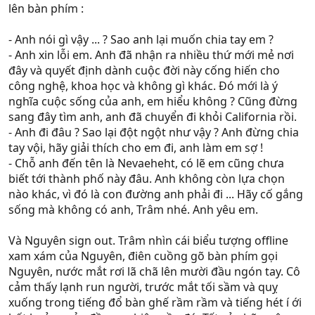
lên bàn phím :
- Anh nói gì vậy ... ? Sao anh lại muốn chia tay em ?
- Anh xin lỗi em. Anh đã nhận ra nhiều thứ mới mẻ nơi
đây và quyết định dành cuộc đời này cống hiến cho
công nghệ, khoa học và không gì khác. Đó mới là ý
nghĩa cuộc sống của anh, em hiểu không ? Cũng đừng
sang đây tìm anh, anh đã chuyển đi khỏi California rồi.
- Anh đi đâu ? Sao lại đột ngột như vậy ? Anh đừng chia
tay vội, hãy giải thích cho em đi, anh làm em sợ !
- Chỗ anh đến tên là Nevaeheht, có lẽ em cũng chưa
biết tới thành phố này đâu. Anh không còn lựa chọn
nào khác, vì đó là con đường anh phải đi ... Hãy cố gắng
sống mà không có anh, Trâm nhé. Anh yêu em.
Và Nguyên sign out. Trâm nhìn cái biểu tượng offline
xam xám của Nguyên, điên cuồng gõ bàn phím gọi
Nguyên, nước mắt rơi lã chã lên mười đầu ngón tay. Cô
cảm thấy lạnh run người, trước mắt tối sầm và quỵ
xuống trong tiếng đổ bàn ghế rầm rầm và tiếng hét í ới