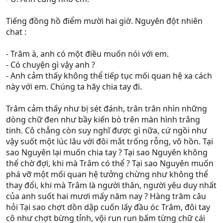
Tiếng đồng hồ điểm mười hai giờ. Nguyên đột nhiên
chat :
- Trâm à, anh có một điều muốn nói với em.
- Có chuyện gì vậy anh ?
- Anh cảm thấy không thể tiếp tục mối quan hệ xa cách
này với em. Chúng ta hãy chia tay đi.
Trâm cảm thấy như bị sét đánh, trân trân nhìn những
dòng chữ đen như bầy kiến bò trên màn hình trắng
tinh. Cô chẳng còn suy nghĩ được gì nữa, cứ ngồi như
vậy suốt một lúc lâu với đôi mắt trống rỗng, vô hồn. Tại
sao Nguyên lại muốn chia tay ? Tại sao Nguyên không
thể chờ đợi, khi mà Trâm có thể ? Tại sao Nguyên muốn
phá vỡ một mối quan hệ tưởng chừng như không thể
thay đổi, khi mà Trâm là người thân, người yêu duy nhất
của anh suốt hai mươi mấy năm nay ? Hàng trăm câu
hỏi Tại sao chợt dồn dập cuốn lấy đầu óc Trâm, đôi tay
cô như chợt bừng tỉnh, vội run run bấm từng chữ cái