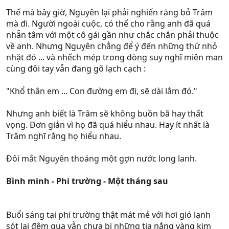
Thế mà bây giờ, Nguyên lại phải nghiến răng bỏ Trâm
mà đi. Người ngoài cuộc, có thể cho rằng anh đã quá
nhẫn tâm với một cô gái gần như chắc chắn phải thuộc
về anh. Nhưng Nguyên chẳng để ý đến những thứ nhỏ
nhặt đó ... và nhếch mép trong dòng suy nghĩ miên man
cùng đôi tay vẫn đang gõ lạch cạch :
"Khổ thân em ... Con đường em đi, sẽ dài lắm đó."
Nhưng anh biết là Trâm sẽ không buồn bã hay thất
vọng. Đơn giản vì họ đã quá hiểu nhau. Hay ít nhất là
Trâm nghĩ rằng họ hiểu nhau.
Đôi mắt Nguyên thoáng một gợn nước long lanh.
Bình minh - Phi trường - Một tháng sau
Buổi sáng tại phi trường thật mát mẻ với hơi gió lạnh
sót lại đêm qua vẫn chưa bị những tia nắng vàng kim