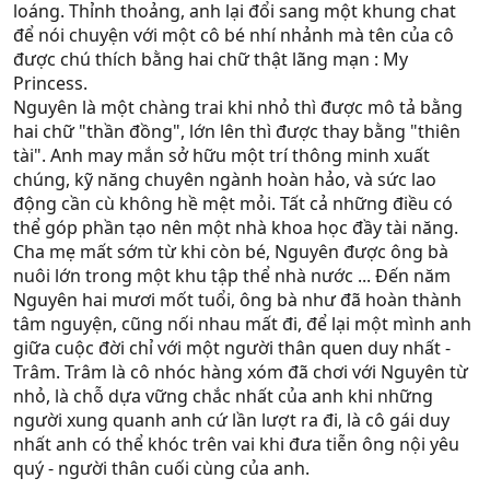
loáng. Thỉnh thoảng, anh lại đổi sang một khung chat
để nói chuyện với một cô bé nhí nhảnh mà tên của cô
được chú thích bằng hai chữ thật lãng mạn : My
Princess.
Nguyên là một chàng trai khi nhỏ thì được mô tả bằng
hai chữ "thần đồng", lớn lên thì được thay bằng "thiên
tài". Anh may mắn sở hữu một trí thông minh xuất
chúng, kỹ năng chuyên ngành hoàn hảo, và sức lao
động cần cù không hề mệt mỏi. Tất cả những điều có
thể góp phần tạo nên một nhà khoa học đầy tài năng.
Cha mẹ mất sớm từ khi còn bé, Nguyên được ông bà
nuôi lớn trong một khu tập thể nhà nước ... Đến năm
Nguyên hai mươi mốt tuổi, ông bà như đã hoàn thành
tâm nguyện, cũng nối nhau mất đi, để lại một mình anh
giữa cuộc đời chỉ với một người thân quen duy nhất -
Trâm. Trâm là cô nhóc hàng xóm đã chơi với Nguyên từ
nhỏ, là chỗ dựa vững chắc nhất của anh khi những
người xung quanh anh cứ lần lượt ra đi, là cô gái duy
nhất anh có thể khóc trên vai khi đưa tiễn ông nội yêu
quý - người thân cuối cùng của anh.