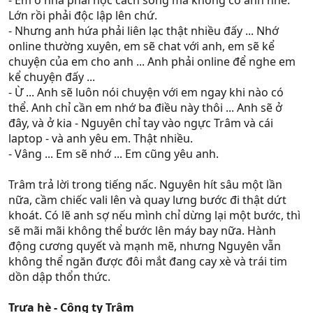
- Em ở nhà phải học cách sống mà không có anh nhé.
Lớn rồi phải độc lập lên chứ.
- Nhưng anh hứa phải liên lạc thật nhiều đấy ... Nhớ
online thường xuyên, em sẽ chat với anh, em sẽ kể
chuyện của em cho anh ... Anh phải online để nghe em
kể chuyện đấy ...
- Ừ ... Anh sẽ luôn nói chuyện với em ngay khi nào có
thể. Anh chỉ cần em nhớ ba điều này thôi ... Anh sẽ ở
đây, và ở kia - Nguyên chỉ tay vào ngực Trâm và cái
laptop - và anh yêu em. Thật nhiều.
- Vâng ... Em sẽ nhớ ... Em cũng yêu anh.
Trâm trả lời trong tiếng nấc. Nguyên hít sâu một lần
nữa, cầm chiếc vali lên và quay lưng bước đi thật dứt
khoát. Có lẽ anh sợ nếu mình chỉ dừng lại một bước, thì
sẽ mãi mãi không thể bước lên máy bay nữa. Hành
động cương quyết và mạnh mẽ, nhưng Nguyên vẫn
không thể ngăn được đôi mắt đang cay xè và trái tim
dồn dập thổn thức.
Trưa hè - Công ty Trâm