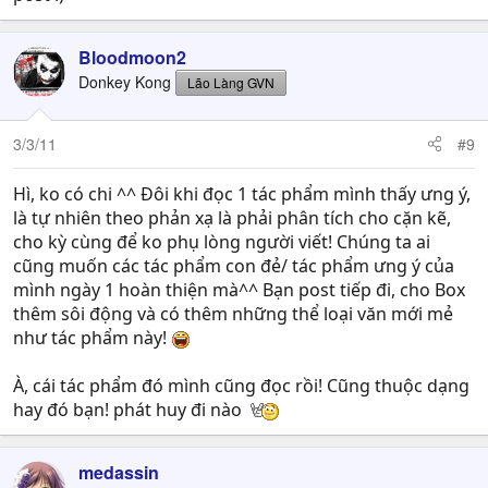
Bloodmoon2
Donkey Kong
Lão Làng GVN
3/3/11
#9
Hì, ko có chi ^^ Đôi khi đọc 1 tác phẩm mình thấy ưng ý,
là tự nhiên theo phản xạ là phải phân tích cho cặn kẽ,
cho kỳ cùng để ko phụ lòng người viết! Chúng ta ai
cũng muốn các tác phẩm con đẻ/ tác phẩm ưng ý của
mình ngày 1 hoàn thiện mà^^ Bạn post tiếp đi, cho Box
thêm sôi động và có thêm những thể loại văn mới mẻ
như tác phẩm này!
À, cái tác phẩm đó mình cũng đọc rồi! Cũng thuộc dạng
hay đó bạn! phát huy đi nào
medassin