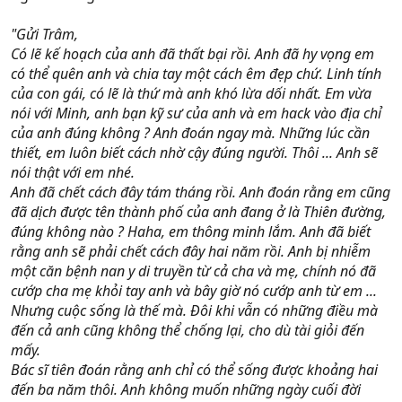
"Gửi Trâm,
Có lẽ kế hoạch của anh đã thất bại rồi. Anh đã hy vọng em
có thể quên anh và chia tay một cách êm đẹp chứ. Linh tính
của con gái, có lẽ là thứ mà anh khó lừa dối nhất. Em vừa
nói với Minh, anh bạn kỹ sư của anh và em hack vào địa chỉ
của anh đúng không ? Anh đoán ngay mà. Những lúc cần
thiết, em luôn biết cách nhờ cậy đúng người. Thôi ... Anh sẽ
nói thật với em nhé.
Anh đã chết cách đây tám tháng rồi. Anh đoán rằng em cũng
đã dịch được tên thành phố của anh đang ở là Thiên đường,
đúng không nào ? Haha, em thông minh lắm. Anh đã biết
rằng anh sẽ phải chết cách đây hai năm rồi. Anh bị nhiễm
một căn bệnh nan y di truyền từ cả cha và mẹ, chính nó đã
cướp cha mẹ khỏi tay anh và bây giờ nó cướp anh từ em ...
Nhưng cuộc sống là thế mà. Đôi khi vẫn có những điều mà
đến cả anh cũng không thể chống lại, cho dù tài giỏi đến
mấy.
Bác sĩ tiên đoán rằng anh chỉ có thể sống được khoảng hai
đến ba năm thôi. Anh không muốn những ngày cuối đời