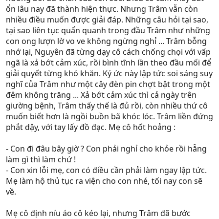
ổn lâu nay đã thành hiện thực. Nhưng Trâm vẫn còn
nhiều điều muốn được giải đáp. Những câu hỏi tại sao,
tại sao liên tục quẩn quanh trong đầu Trâm như những
con ong lượn lờ vo ve không ngừng nghỉ ... Trâm bỗng
nhớ lại, Nguyên đã từng dạy cô cách chống chọi với vấp
ngã là xả bớt cảm xúc, rồi bình tĩnh lần theo đầu mối để
giải quyết từng khó khăn. Ký ức này lập tức soi sáng suy
nghĩ của Trâm như một cây đèn pin chợt bật trong một
đêm không trăng ... Xả bớt cảm xúc thì cả ngày trên
giường bệnh, Trâm thấy thế là đủ rồi, còn nhiều thứ cô
muốn biết hơn là ngồi buồn bã khóc lóc. Trâm liền đứng
phắt dậy, với tay lấy đồ đạc. Mẹ cô hốt hoảng :
- Con đi đâu bây giờ ? Con phải nghỉ cho khỏe rồi hẵng
làm gì thì làm chứ !
- Con xin lỗi mẹ, con có điều cần phải làm ngay lập tức.
Mẹ làm hộ thủ tục ra viện cho con nhé, tối nay con sẽ
về.
Mẹ cô định níu áo cô kéo lại, nhưng Trâm đã bước