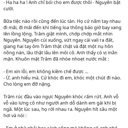
- Ha ha ha ! Anh chỉ bói cho em được thôi - Nguyên bật
cười.
Bữa tiệc nào rồi cũng đến lúc tàn. Họ cứ nắm tay nhau
đi mãi, đi mãi đến khi tiếng loa thông báo giờ bay vang
lên lồng lộng. Trâm giật mình, chớp chớp mắt nhìn
Nguyên. Nguyên cúi xuống, vứt ngay cái vali ra đất,
giang hai tay ôm Trâm thật chặt và đặt một nụ hôn
nồng nàn, lâu thật lâu lên môi cô. Anh thấy có vị mằn
mặn. Khuôn mặt Trâm đã nhòe nhoẹt nước mắt :
- Em xin lỗi, em không kiềm chế được ...
- Ừ, anh hiểu mà. Cứ khóc đi em, khóc một chút đi nào.
Cho lòng em đỡ nặng.
Trâm rúc đầu vào ngực Nguyên khóc rấm rứt. Anh vỗ
vỗ vào lưng cô như người anh dỗ dành em gái khi bị
ngã. Một lúc sau, họ rời nhau ra. Nguyên hít sâu một
hơi và nói :