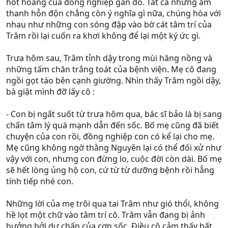
hốt hoảng của đồng nghiệp gần đó. Tất cả những âm
thanh hỗn độn chẳng còn ý nghĩa gì nữa, chúng hòa với
nhau như những con sóng đập vào bờ cát tâm trí của
Trâm rồi lại cuốn ra khơi không để lại một ký ức gì.
Trưa hôm sau, Trâm tỉnh dậy trong mùi hăng nồng và
những tấm chăn trắng toát của bệnh viện. Mẹ cô đang
ngồi gọt táo bên cạnh giường. Nhìn thấy Trâm ngồi dậy,
bà giật mình đỡ lấy cô :
- Con bị ngất suốt từ trưa hôm qua, bác sĩ bảo là bị sang
chấn tâm lý quá mạnh dẫn đến sốc. Bố mẹ cũng đã biết
chuyện của con rồi, đồng nghiệp con có kể lại cho mẹ.
Mẹ cũng không ngờ thằng Nguyên lại có thể đối xử như
vậy với con, nhưng con đừng lo, cuộc đời còn dài. Bố mẹ
sẽ hết lòng ủng hộ con, cứ từ từ dưỡng bệnh rồi hẵng
tính tiếp nhé con.
Những lời của mẹ trôi qua tai Trâm như gió thổi, không
hề lọt một chữ vào tâm trí cô. Trâm vẫn đang bị ảnh
hưởng bởi dư chấn của cơn sốc. Điều cô cảm thấy bất