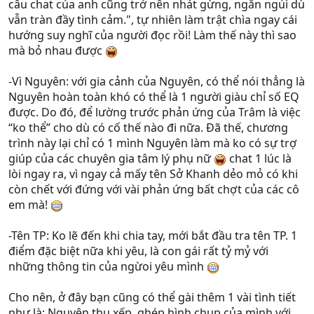
câu chat của anh cũng trở nên nhát gừng, ngắn ngủi dù
vẫn tràn đầy tình cảm.", tự nhiên làm trật chìa ngay cái
hướng suy nghĩ của người đọc rồi! Làm thế này thì sao
mà bỏ nhau được
-Vì Nguyên: với gia cảnh của Nguyên, có thể nói thẳng là
Nguyên hoàn toàn khó có thể là 1 người giàu chỉ số EQ
được. Do đó, để lường trước phản ứng của Trâm là việc
“ko thể” cho dù có cố thế nào đi nữa. Đã thế, chương
trình này lại chỉ có 1 mình Nguyên làm mà ko có sự trợ
giúp của các chuyên gia tâm lý phụ nữ
chat 1 lúc là
lòi ngay ra, vì ngay cả mấy tên Sở Khanh dẻo mỏ có khi
còn chết với đứng với vài phản ứng bất chợt của các cô
em mà!
-Tên TP: Ko lẽ đến khi chia tay, mới bắt đầu tra tên TP. 1
điểm đặc biệt nữa khi yêu, là con gái rất tỷ mỷ với
những thông tin của ngừoi yêu mình
Cho nên, ở đây bạn cũng có thể gài thêm 1 vài tình tiết
như là: Nguyên thu xếp, ghép hình chụp của mình với