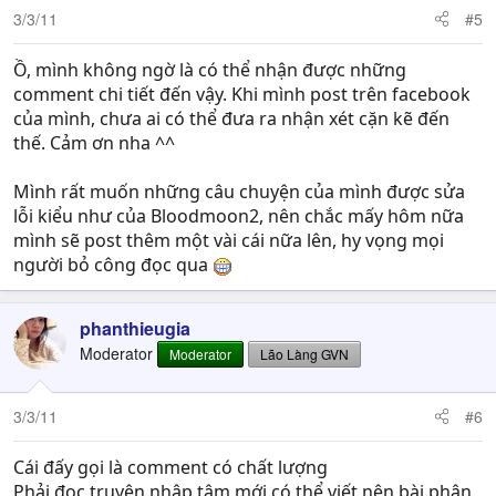
3/3/11
#5
Ồ, mình không ngờ là có thể nhận được những
comment chi tiết đến vậy. Khi mình post trên facebook
của mình, chưa ai có thể đưa ra nhận xét cặn kẽ đến
thế. Cảm ơn nha ^^
Mình rất muốn những câu chuyện của mình được sửa
lỗi kiểu như của Bloodmoon2, nên chắc mấy hôm nữa
mình sẽ post thêm một vài cái nữa lên, hy vọng mọi
người bỏ công đọc qua
phanthieugia
Moderator
Moderator
Lão Làng GVN
3/3/11
#6
Cái đấy gọi là comment có chất lượng
Phải đọc truyện nhập tâm mới có thể viết nên bài phân