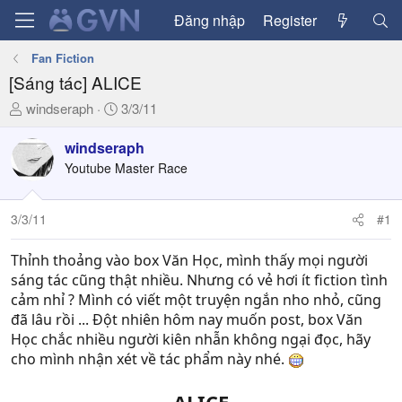
Đăng nhập
Register
Fan Fiction
[Sáng tác] ALICE
T
N
windseraph
3/3/11
h
g
r
à
windseraph
e
y
Youtube Master Race
a
g
d
ử
3/3/11
#1
s
i
t
a
Thỉnh thoảng vào box Văn Học, mình thấy mọi người
r
sáng tác cũng thật nhiều. Nhưng có vẻ hơi ít fiction tình
t
cảm nhỉ ? Mình có viết một truyện ngắn nho nhỏ, cũng
e
đã lâu rồi ... Đột nhiên hôm nay muốn post, box Văn
r
Học chắc nhiều người kiên nhẫn không ngại đọc, hãy
cho mình nhận xét về tác phẩm này nhé.