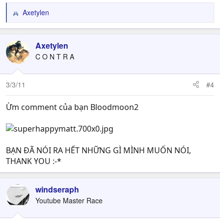
Axetylen
R
e
a
c
Axetylen
t
C O N T R A
i
o
n
3/3/11
#4
s
:
Ừm comment của bạn Bloodmoon2
BẠN ĐÃ NÓI RA HẾT NHỮNG GÌ MÌNH MUỐN NÓI,
THANK YOU :-*
windseraph
Youtube Master Race