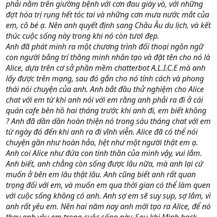
phải nằm trên giường bệnh với cơn đau giày vò, với những
đợt hóa trị rụng hết tóc tai và những cơn mưa nước mắt của
em, cô bé ạ. Nên anh quyết định sang Châu Âu du lịch, và kết
thúc cuộc sống này trong khi nó còn tươi đẹp.
Anh đã phát minh ra một chương trình đối thoại ngôn ngữ
con người bằng trí thông minh nhân tạo và đặt tên cho nó là
Alice, dựa trên cơ sở phần mềm chatterbot A.L.I.C.E mà anh
lấy được trên mạng, sau đó gắn cho nó tính cách và phong
thái nói chuyện của anh. Anh bắt đầu thử nghiệm cho Alice
chat với em từ khi anh nói với em rằng anh phải ra đi ở cái
quán cafe bên hồ hai tháng trước khi anh đi, em biết không
? Anh đã dần dần hoàn thiện nó trong sáu tháng chat với em
từ ngày đó đến khi anh ra đi vĩnh viễn. Alice đã có thể nói
chuyện gần như hoàn hảo, hệt như một người thật em ạ.
Anh coi Alice như đứa con tinh thần của mình vậy, vui lắm.
Anh biết, anh chẳng còn sống được lâu nữa, mà anh lại cứ
muốn ở bên em lâu thật lâu. Anh cũng biết anh rất quan
trọng đối với em, và muốn em qua thời gian có thể làm quen
với cuộc sống không có anh. Anh sợ em sẽ suy sụp, sợ lắm, vì
anh rất yêu em. Nên hai năm nay anh mới tạo ra Alice, để nó