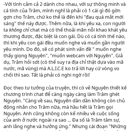
-Với tình cảm cả 2 dành cho nhau, với sự thông minh và
cá tính của Trâm, mình nghĩ là phải có 1 cái gì đó gờn
gợn cho Trâm, chứ ko thể là đến khi "đau quá mắt mới
sáng" thế này được. Thêm nữa, là khi yêu xa, con người
ta
không chỉ
chat mà có thể thoải mãn nỗi khao khát yêu
thương được, đặc biệt là con gái. Dù có cá tính thế nào,
thì khi yêu con gái đều muốn nghe và muốn gần người
yêu mình. Do đó, sẽ có phát sinh vấn đề " muốn nghe
thấy giọng Nguyên", "muốn webcam với Nguyên". Giả
dụ, Trâm hỏi sdt (có thể suy ra địa chỉ thật dựa vào mã
nước, mã vùng) mà A.L.I.C.E ko trả lời hay cứ vòng vo
chối thì sao. Tất là phải có nghi ngờ rồi!
Đọc theo tư tưởng của truyện, thì có vẻ Nguyên thiết kế
chương trình chat để càng ngày càng làm Trâm ghét
Nguyên. "Càng về sau, Nguyên dần dần không còn chủ
động nhắn cho Trâm nữa, mà hầu hết là Trâm gọi
Nguyên. Anh cũng không còn kể nhiều về cuộc sống
của anh ở nước ngoài ra sao ... Đa số là Trâm tâm sự,
anh lắng nghe và hưởng ứng." Nhưng cái đoạn "Những