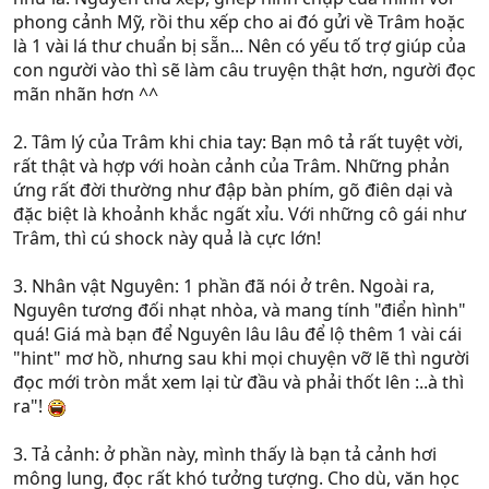
phong cảnh Mỹ, rồi thu xếp cho ai đó gửi về Trâm hoặc
là 1 vài lá thư chuẩn bị sẵn... Nên có yếu tố trợ giúp của
con người vào thì sẽ làm câu truyện thật hơn, người đọc
mãn nhãn hơn ^^
2. Tâm lý của Trâm khi chia tay: Bạn mô tả rất tuyệt vời,
rất thật và hợp với hoàn cảnh của Trâm. Những phản
ứng rất đời thường như đập bàn phím, gõ điên dại và
đặc biệt là khoảnh khắc ngất xỉu. Với những cô gái như
Trâm, thì cú shock này quả là cực lớn!
3. Nhân vật Nguyên: 1 phần đã nói ở trên. Ngoài ra,
Nguyên tương đối nhạt nhòa, và mang tính "điển hình"
quá! Giá mà bạn để Nguyên lâu lâu để lộ thêm 1 vài cái
"hint" mơ hồ, nhưng sau khi mọi chuyện vỡ lẽ thì người
đọc mới tròn mắt xem lại từ đầu và phải thốt lên :..à thì
ra"!
3. Tả cảnh: ở phần này, mình thấy là bạn tả cảnh hơi
mông lung, đọc rất khó tưởng tượng. Cho dù, văn học