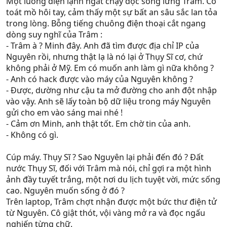
Một luồng điện lạnh ngắt chạy dọc sống lưng Trâm. Cô
toát mồ hôi tay, cảm thấy một sự bất an sâu sắc lan tỏa
trong lòng. Bỗng tiếng chuông điện thoại cắt ngang
dòng suy nghĩ của Trâm :
- Trâm à ? Minh đây. Anh đã tìm được địa chỉ IP của
Nguyên rồi, nhưng thật lạ là nó lại ở Thụy Sĩ cơ, chứ
không phải ở Mỹ. Em có muốn anh làm gì nữa không ?
- Anh có hack được vào máy của Nguyên không ?
- Được, dường như cậu ta mở đường cho anh đột nhập
vào vậy. Anh sẽ lấy toàn bộ dữ liệu trong máy Nguyên
gửi cho em vào sáng mai nhé !
- Cảm ơn Minh, anh thật tốt. Em chờ tin của anh.
- Không có gì.
Cúp máy. Thụy Sĩ ? Sao Nguyên lại phải đến đó ? Đất
nước Thụy Sĩ, đối với Trâm mà nói, chỉ gợi ra một hình
ảnh đầy tuyết trắng, một nơi du lịch tuyệt vời, mức sống
cao. Nguyên muốn sống ở đó ?
Trên laptop, Trâm chợt nhận được một bức thư điện tử
từ Nguyên. Cô giật thót, vội vàng mở ra và đọc ngấu
nghiến từng chữ.