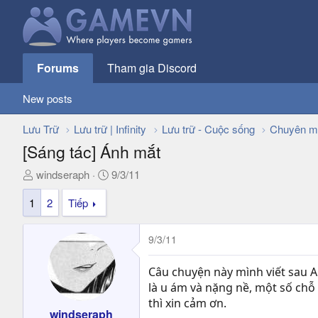
Forums
Tham gia Discord
New posts
Lưu Trữ
Lưu trữ | Infinity
Lưu trữ - Cuộc sống
Chuyên m
[Sáng tác] Ánh mắt
T
N
windseraph
9/3/11
h
g
1
2
Tiếp
r
à
e
y
a
g
9/3/11
d
ử
s
i
Câu chuyện này mình viết sau A
t
là u ám và nặng nề, một số chỗ 
a
thì xin cảm ơn.
r
windseraph