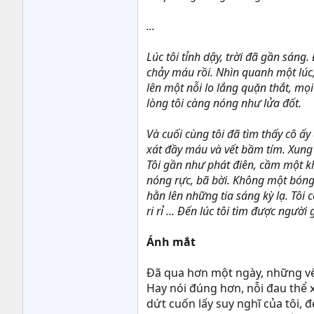
...
Lúc tôi tỉnh dậy, trời đã gần sá
chảy máu rồi. Nhìn quanh một lúc,
lên một nỗi lo lắng quặn thắt, mọi
lòng tôi càng nóng như lửa đốt.
Và cuối cùng tôi đã tìm thấy cô 
xát đầy máu và vết bầm tím. Xung 
Tôi gần như phát điên, cầm một kh
nóng rực, bã bời. Không một bóng 
hằn lên những tia sáng kỳ lạ. Tôi
ri rỉ ... Đến lúc tôi tìm được người 
Ánh mắt
Đã qua hơn một ngày, những vế
Hay nói đúng hơn, nỗi đau thể 
dứt cuốn lấy suy nghĩ của tôi,