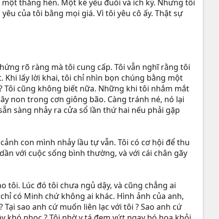
là một thằng hèn. Một kẻ yếu đuối và ích kỷ. Nhưng tôi
yêu của tôi bằng mọi giá. Vì tôi yêu cô ấy. Thật sự
ứng rõ ràng mà tôi cung cấp. Tôi vẫn nghĩ rằng tôi
 Khi lấy lời khai, tôi chỉ nhìn bọn chúng bằng một
y ? Tôi cũng không biết nữa. Những khi tôi nhắm mắt
cây non trong cơn giông bão. Càng tránh né, nó lại
sẵn sàng nhảy ra cửa sổ lần thứ hai nếu phải gặp
cảnh con mình nhảy lầu tự vẫn. Tôi có cơ hội để thu
dần với cuộc sống bình thường, và với cái chân gãy
tôi. Lúc đó tôi chưa ngủ dậy, và cũng chẳng ai
 : chỉ có Minh chứ không ai khác. Hình ảnh của anh,
? Tại sao anh cứ muốn liên lạc với tôi ? Sao anh cứ
ầy khó nhọc ? Tôi nhờ y tá đem vứt ngay bó hoa khỏi