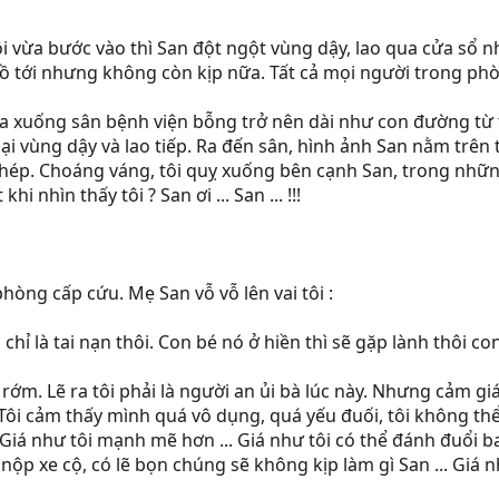
Tôi vừa bước vào thì San đột ngột vùng dậy, lao qua cửa s
, vồ tới nhưng không còn kịp nữa. Tất cả mọi người trong p
a xuống sân bệnh viện bỗng trở nên dài như con đường từ 
 lại vùng dậy và lao tiếp. Ra đến sân, hình ảnh San nằm tr
hép. Choáng váng, tôi quỵ xuống bên cạnh San, trong những 
khi nhìn thấy tôi ? San ơi ... San ... !!!
òng cấp cứu. Mẹ San vỗ vỗ lên vai tôi :
 chỉ là tai nạn thôi. Con bé nó ở hiền thì sẽ gặp lành thôi con 
ớm. Lẽ ra tôi phải là người an ủi bà lúc này. Nhưng cảm gi
 Tôi cảm thấy mình quá vô dụng, quá yếu đuối, tôi không th
 ? Giá như tôi mạnh mẽ hơn ... Giá như tôi có thể đánh đuổi 
nộp xe cộ, có lẽ bọn chúng sẽ không kịp làm gì San ... Giá 