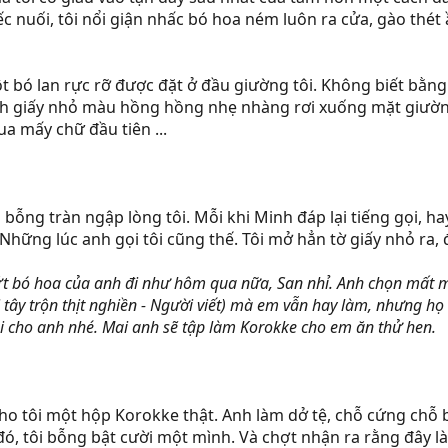
ếc nuối, tôi nổi giận nhấc bó hoa ném luôn ra cửa, gào thét 
t bó lan rực rỡ được đặt ở đầu giường tôi. Không biết bằng c
h giấy nhỏ màu hồng hồng nhẹ nhàng rơi xuống mặt giường.
qua mấy chữ đầu tiên ...
ỗng tràn ngập lòng tôi. Mỗi khi Minh đáp lại tiếng gọi, hay
Những lúc anh gọi tôi cũng thế. Tôi mở hẳn tờ giấy nhỏ ra,
 bó hoa của anh đi như hôm qua nữa, San nhỉ. Anh chọn mất mộ
tây trộn thịt nghiền - Người viết) mà em vẫn hay làm, nhưng 
ại cho anh nhé. Mai anh sẽ tập làm Korokke cho em ăn thử hen.
o tôi một hộp Korokke thật. Anh làm dở tệ, chỗ cứng chỗ 
ó, tôi bỗng bật cười một mình. Và chợt nhận ra rằng đây là