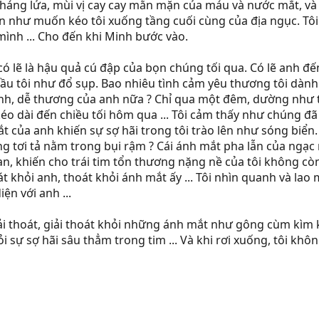
áng lửa, mùi vị cay cay mằn mặn của máu và nước mắt, và
ồn như muốn kéo tôi xuống tầng cuối cùng của địa ngục. Tôi
mình ... Cho đến khi Minh bước vào.
ó lẽ là hậu quả cú đập của bọn chúng tối qua. Có lẽ anh đ
đầu tôi như đổ sụp. Bao nhiêu tình cảm yêu thương tôi dành
ành, dễ thương của anh nữa ? Chỉ qua một đêm, dường như tô
éo dài đến chiều tối hôm qua ... Tôi cảm thấy như chúng đã
ắt của anh khiến sự sợ hãi trong tôi trào lên như sóng biể
ng tơi tả nằm trong bụi rậm ? Cái ánh mắt pha lẫn của ngạc
, khiến cho trái tim tổn thương nặng nề của tôi không cò
át khỏi anh, thoát khỏi ánh mắt ấy ... Tôi nhìn quanh và lao
n với anh ...
i thoát, giải thoát khỏi những ánh mắt như gông cùm kìm k
i sự sợ hãi sâu thẳm trong tim ... Và khi rơi xuống, tôi khôn