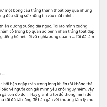
ổ như một bóng câu trắng thanh thoát bay qua những
hòng đều sững sờ không tin vào mắt mình.
thiên đường xuống địa ngục. Tôi lao mình xuống
ên thảm cỏ trong bộ quần áo bệnh nhân trắng toát đập
tiếng hò hét í ới vô nghĩa xung quanh ... Tôi đã làm
...
ác hối hận ngập tràn trong lòng khiến tôi không thể
ể bảo vệ người con gái mình yêu khỏi nguy hiểm, vậy
ba gã côn đồ đó ... Hay giá như tôi đủ thông minh để
như tôi đủ tài năng để hàn gắn vết thương tâm lý cho