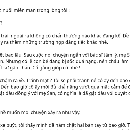
c nuối miên man trong lòng tôi :
 ?
 trái, ngoài ra không có chấn thương nào khác đáng kể. Đề
xảy ra thêm những trường hợp đáng tiếc khác nhé.
ết bao lâu. Sau cuộc nói chuyện ngắn với bác sĩ tâm lý, mẹ S
San. Nhưng có lẽ con bé đang bị sốc quá nặng, nên cháu làm
t sợ gặp cháu. Cố gắng giúp cô nhé !
chậm ra về. Tránh mặt ? Tôi sẽ phải tránh né cô ấy đến bao 
? Đến bao giờ cô ấy mới đủ khả năng vượt qua mặc cảm để đối
 gật đầu đồng ý với mẹ San, có nghĩa là đã gật đầu với quyết 
 hề muốn mọi chuyện xảy ra như vậy.
 buýt, tôi thấy mình đã nắm chặt hai bàn tay từ bao giờ. T