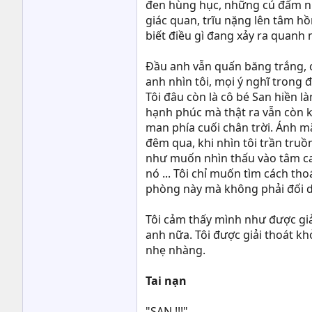
đen hùng hục, những cú đấm nh
giác quan, trĩu nặng lên tâm h
biết điều gì đang xảy ra quanh 
Đầu anh vẫn quấn băng trắng, c
anh nhìn tôi, mọi ý nghĩ trong 
Tôi đâu còn là cô bé San hiền l
hạnh phúc mà thật ra vẫn còn k
man phía cuối chân trời. Ánh m
đêm qua, khi nhìn tôi trần truồ
như muốn nhìn thấu vào tâm can
nó ... Tôi chỉ muốn tìm cách tho
phòng này mà không phải đối diệ
Tôi cảm thấy mình như được giả
anh nữa. Tôi được giải thoát khỏ
nhẹ nhàng.
Tai nạn
"SAN !!!"