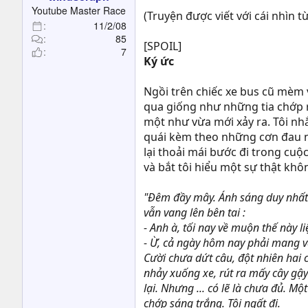
t
Youtube Master Race
(Truyện được viết với cái nhìn t
e
11/2/08
r
85
[SPOIL]
7
Ký ức
Ngồi trên chiếc xe bus cũ mèm
qua giống như những tia chớp 
một như vừa mới xảy ra. Tôi nh
quái kèm theo những cơn đau nhó
lại thoải mái bước đi trong cu
và bắt tôi hiểu một sự thật khô
"Đêm đầy mây. Ánh sáng duy nhất t
vẫn vang lên bên tai :
- Anh à, tối nay về muộn thế này l
- Ừ, cả ngày hôm nay phải mang vác
Cười chưa dứt câu, đột nhiên hai 
nhảy xuống xe, rút ra mấy cây gậy 
lại. Nhưng ... có lẽ là chưa đủ. M
chớp sáng trắng. Tôi ngất đi.