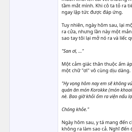
tầm mắt mình. Khi cô ta tỏ ra ti
ngay lập tức được đáp ứng.
Tuy nhiên, ngày hôm sau, lại mộ
ra cửa, nhưng lần này một mản
sao tay tôi lại mở nó ra và liếc 
"San ơi, ..."
Một cảm giác thân thuộc ấm áp b
một chữ "ơi" vô cùng dịu dàng. 
"Hy vọng hôm nay em sẽ không vứt
quán ăn món Korokke (món khoai 
nè. Bao giờ khỏi ốm ra viện nấu l
Chóng khỏe."
Ngày hôm sau, y tá mang đến ch
không ra làm sao cả. Nghĩ đến đ