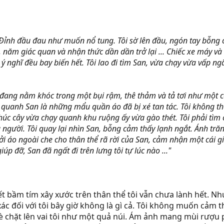
ng. Đỉnh đầu đau như muốn nổ tung. Tôi sờ lên đầu, ngón tay bỗ
 năm giác quan và nhận thức dần dần trở lại ... Chiếc xe máy và 
 ý nghĩ đều bay biến hết. Tôi lao đi tìm San, vừa chạy vừa vấp n
ấy đang nằm khóc trong một bụi rậm, thê thảm và tả tơi như một
quanh San là những mẩu quần áo đã bị xé tan tác. Tôi không thể
úc cây vừa chạy quanh khu ruộng ấy vừa gào thét. Tôi phải tìm c
người. Tôi quay lại nhìn San, bỗng cảm thấy lạnh ngắt. Ánh tră
 cởi áo ngoài che cho thân thể rã rời của San, cảm nhận một cái
giúp đỡ, San đã ngất đi trên lưng tôi tự lúc nào ..."
t bầm tím xây xước trên thân thể tôi vẫn chưa lành hết. N
xác đối với tôi bây giờ không là gì cả. Tôi không muốn cảm
 đè chặt lên vai tôi như một quả núi. Ám ảnh mang mùi rượ