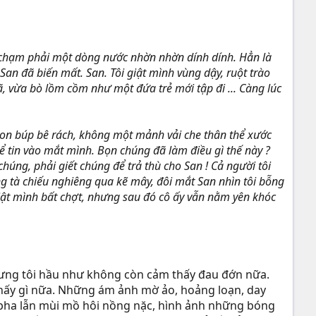
ng chạm phải một dòng nước nhờn nhờn dính dính. Hẳn là
San đã biến mất. San. Tôi giật mình vùng dậy, ruột trào
gã, vừa bò lồm cồm như một đứa trẻ mới tập đi ... Càng lúc
 con búp bê rách, không một mảnh vải che thân thể xước
 tin vào mắt mình. Bọn chúng đã làm điều gì thế này ?
húng, phải giết chúng để trả thù cho San ! Cả người tôi
ng tà chiếu nghiêng qua kẽ mây, đôi mắt San nhìn tôi bỗng
 giật mình bất chợt, nhưng sau đó cô ấy vẫn nằm yên khóc
hưng tôi hầu như không còn cảm thấy đau đớn nữa.
 thấy gì nữa. Những ám ảnh mờ ảo, hoảng loạn, day
u pha lẫn mùi mồ hôi nồng nặc, hình ảnh những bóng