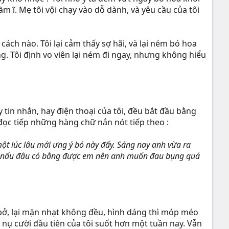
ầm ĩ. Mẹ tôi vội chạy vào dỗ dành, và yêu cầu của tôi
ách nào. Tôi lại cảm thấy sợ hãi, và lại ném bó hoa
 Tôi định vo viên lại ném đi ngay, nhưng không hiểu
 tin nhắn, hay điện thoại của tôi, đều bắt đầu bằng
 đọc tiếp những hàng chữ nắn nót tiếp theo :
t lúc lâu mới ưng ý bó này đấy. Sáng nay anh vừa ra
họ nấu đâu có bằng được em nên anh muốn đau bụng quá
bở, lại mặn nhạt không đều, hình dáng thì móp méo
 nụ cười đầu tiên của tôi suốt hơn một tuần nay. Vẫn