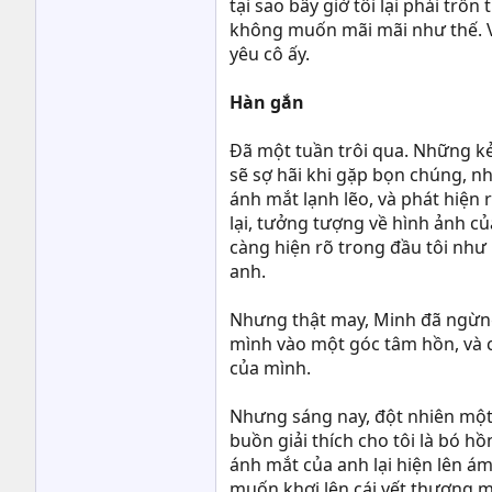
tại sao bây giờ tôi lại phải trố
không muốn mãi mãi như thế. Và 
yêu cô ấy.
Hàn gắn
Đã một tuần trôi qua. Những kẻ
sẽ sợ hãi khi gặp bọn chúng, nh
ánh mắt lạnh lẽo, và phát hiện 
lại, tưởng tượng về hình ảnh củ
càng hiện rõ trong đầu tôi như
anh.
Nhưng thật may, Minh đã ngừng g
mình vào một góc tâm hồn, và ch
của mình.
Nhưng sáng nay, đột nhiên một 
buồn giải thích cho tôi là bó hồ
ánh mắt của anh lại hiện lên ám 
muốn khơi lên cái vết thương m