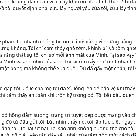
n tránh không dám bảo vệ cô ấy khỏi nỗi đau tinh thần ? Tôi 
tôi quyết định phải cứu lấy người yêu của tôi, cứu lấy tình 
 phạm tội nhanh chóng bị tóm cổ dễ dàng vì những bằng ch
ưng không. Tôi chỉ cảm thấy ghê tởm, khinh bỉ, và căm ghét.
ra rằng thật sự tôi chỉ sợ mỗi ánh mắt của Minh. Tại sao vậ
a Minh và ánh nhìn của anh, tôi lại run rẩy như một nhành 
 một bóng ma không thể xua đuổi. Dù đã gãy một chân, tôi 
ặp tôi. Có lẽ cha mẹ tôi đã xù lông lên để bảo vệ khi thấy 
ỉ cảm thấy an toàn khi trốn kỹ trong đó. Tôi bắt đầu quen 
bó hồng đẫm sương, trang trí tuyệt đẹp được mang vào cho 
ng đó từ đâu gửi tới. Lúc nhìn thấy nó, tôi lập tức biết ngay
ảnh tôi. Tôi lại sợ hãi. Tại sao anh không buông tha cho tôi 
à tôi cố giấu vào tận đáy sâu nhất của tâm hồn một cách đ