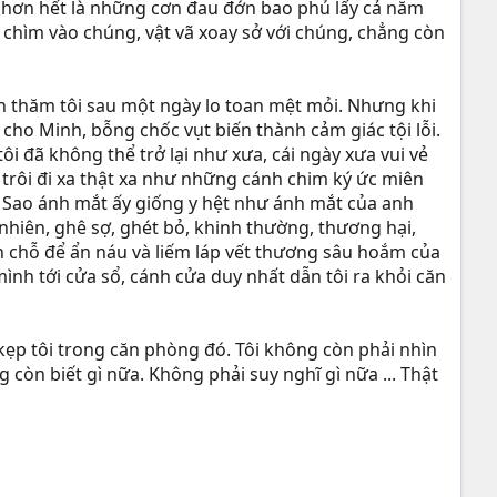
 hơn hết là những cơn đau đớn bao phủ lấy cả năm
 chìm vào chúng, vật vã xoay sở với chúng, chẳng còn
ến thăm tôi sau một ngày lo toan mệt mỏi. Nhưng khi
 cho Minh, bỗng chốc vụt biến thành cảm giác tội lỗi.
i đã không thể trở lại như xưa, cái ngày xưa vui vẻ
 trôi đi xa thật xa như những cánh chim ký ức miên
n. Sao ánh mắt ấy giống y hệt như ánh mắt của anh
 nhiên, ghê sợ, ghét bỏ, khinh thường, thương hại,
n chỗ để ẩn náu và liếm láp vết thương sâu hoắm của
 mình tới cửa sổ, cánh cửa duy nhất dẫn tôi ra khỏi căn
ẹp tôi trong căn phòng đó. Tôi không còn phải nhìn
g còn biết gì nữa. Không phải suy nghĩ gì nữa ... Thật