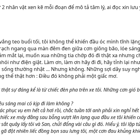
ừ 2 nhân vật xen kẽ mỗi đoạn để mô tả tâm lý, ai đọc xin lưu 
 vắng teo buổi tối, tôi không thể khiến đầu óc mình tĩnh 
rạch ngang qua màn đêm đen giữa cơn giông bão, lóe sán
ắm mắt lại, muốn xua những tia chớp đó đi thật xa nhưng 
i như điện giật. Làm ơn, làm ơn hãy đi đi, hãy tỉnh lại như 
ộc sống thường nhật ... Nhưng không. Những sợi dây suy ngh
ng thể thật hơn : Điều đó không phải một giấc mơ.
hật sự đáng kể là từ chiếc đèn pha trên xe tôi. Những cơn gió 
iệu sáng mai có kịp đi làm không ?
 phục vụ em hết cả hơi rồi, chắc tuần tới anh phải xin nghỉ hết 
chiếc xe máy đằng sau bỗng vượt lên lạng qua đầu xe tôi khiến 
sắt quây lấy tôi và San, chửi đổng vài câu gì đó. Hiểu ý, tôi lập 
ột gã đột nhiên liếc đồng bọn sau lưng tôi, một cơn đau khủng kh