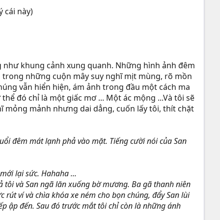
ý cái này)
lặng như khung cảnh xung quanh. Những hình ảnh đêm
g trong những cuộn mây suy nghĩ mịt mùng, rõ mồn
chúng vẫn hiển hiện, ám ảnh trong đầu một cách ma
thể đó chỉ là một giấc mơ ... Một ác mộng ...Và tôi sẽ
ĩ mỏng mảnh nhưng dai dẳng, cuốn lấy tôi, thít chặt
buổi đêm mát lạnh phả vào mặt. Tiếng cười nói của San
mới lại sức. Hahaha ...
cả tôi và San ngã lăn xuống bờ mương. Ba gã thanh niên
tức rút ví và chìa khóa xe ném cho bọn chúng, đẩy San lùi
iếp ập đến. Sau đó trước mắt tôi chỉ còn là những ánh