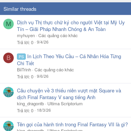
Similar threads
Dịch vụ Thị thực chữ ký cho người Việt tại Mỹ Uy
M
Tín – Giải Pháp Nhanh Chóng & An Toàn
myhuyen
Các quảng cáo khác
9/4/26
Trả lời
0
In Lịch Theo Yêu Cầu – Cá Nhân Hóa Từng
PS
B
Chi Tiết
BiiTrinh
Các quảng cáo khác
9/6/26
Trả lời
0
Câu chuyện về 3 thiếu niên vượt mặt Square và
dịch Final Fantasy V sang tiếng Anh
king_dragontb
Ultima Scriptorium
18/3/26
Trả lời
0
Tên gọi của hành tinh trong Final Fantasy VII là gì?
king_dragontb
Ultima Scriptorium