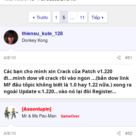
Trước
1
5
…
11
Tiếp
thiensu_kute_128
Donkey Kong
4/8/10
#81
Các bạn cho mình xin Crack của Patch v1.220
đi...mình dow về crack rồi vào ngon ...(bản dow link
MF đâu tôpic không biết là 1.0 hay 1.22 nữa.) xong ra
ngoài Update v.1.220...vào nó lại đòi Register...
[Asxenlupin]
Mr & Ms Pac-Man
GameOver
4/8/10
#82