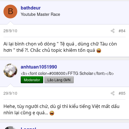
bathdeur
B
Youtube Master Race
28/9/10
#84
Ai lại bình chọn vô dòng " Tệ quá , dùng chữ Tàu còn
hơn " thế ?!. Chắc chủ topic khiêm tốn quá
anhtuan1051990
<b><font color=#008000>FFTG Scholar</font></b>
Moderator
Lão Làng GVN
29/9/10
#85
Hehe, tùy người chứ, dù gì thì kiểu tiếng Việt mất dấu
nhìn lại cũng ẹ quá...