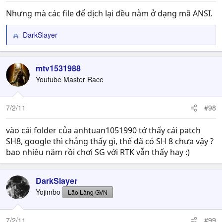
Nhưng mà các file để dịch lại đều nằm ở dạng mã ANSI.
DarkSlayer
R
e
a
c
mtv1531988
t
Youtube Master Race
i
o
n
7/2/11
#98
s
:
vào cái folder của anhtuan1051990 tớ thấy cái patch
SH8, google thì chẳng thấy gì, thế đã có SH 8 chưa vậy ?
bao nhiêu năm rồi chơi SG với RTK vẫn thấy hay :)
DarkSlayer
Yojimbo
Lão Làng GVN
7/2/11
#99