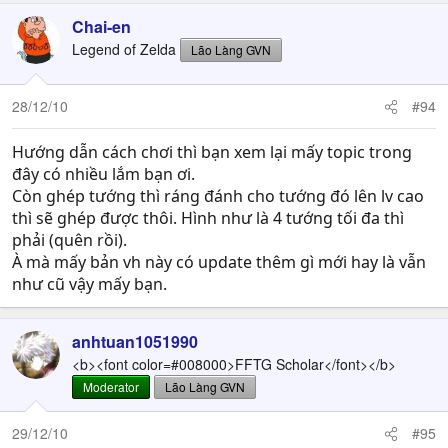
Chai-en
Legend of Zelda
Lão Làng GVN
28/12/10
#94
Hướng dẫn cách chơi thì bạn xem lại mấy topic trong
đây có nhiều lắm bạn ơi.
Còn ghép tướng thì ráng đánh cho tướng đó lên lv cao
thì sẽ ghép được thôi. Hình như là 4 tướng tối đa thì
phải (quên rồi).
À mà mấy bản vh này có update thêm gì mới hay là vẫn
như cũ vậy mấy bạn.
anhtuan1051990
<b><font color=#008000>FFTG Scholar</font></b>
Moderator
Lão Làng GVN
29/12/10
#95