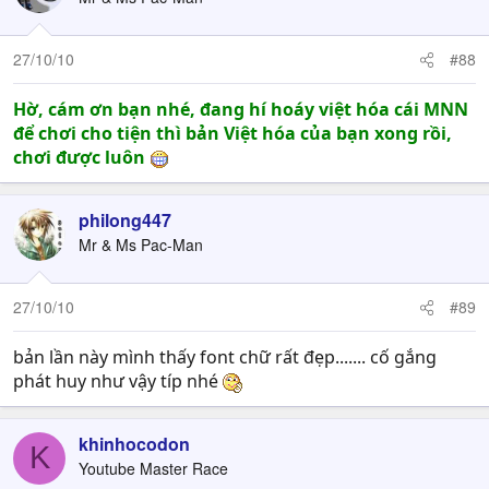
27/10/10
#88
Hờ, cám ơn bạn nhé, đang hí hoáy việt hóa cái MNN
để chơi cho tiện thì bản Việt hóa của bạn xong rồi,
chơi được luôn
philong447
Mr & Ms Pac-Man
27/10/10
#89
bản lần này mình thấy font chữ rất đẹp....... cố gắng
phát huy như vậy típ nhé
khinhocodon
K
Youtube Master Race