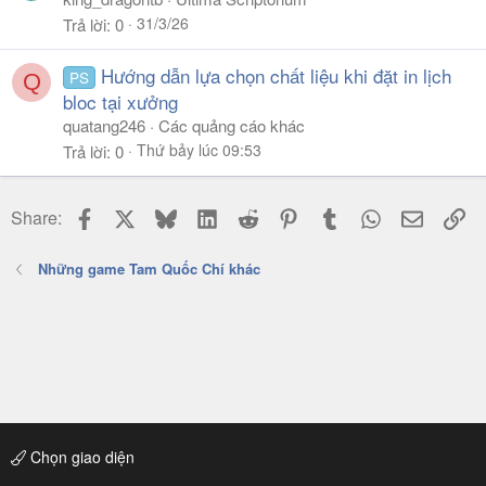
31/3/26
Trả lời
0
Hướng dẫn lựa chọn chất liệu khi đặt in lịch
PS
Q
bloc tại xưởng
quatang246
Các quảng cáo khác
Thứ bảy lúc 09:53
Trả lời
0
Facebook
X
Bluesky
LinkedIn
Reddit
Pinterest
Tumblr
WhatsApp
Email
Li
Share:
Những game Tam Quốc Chí khác
Chọn giao diện