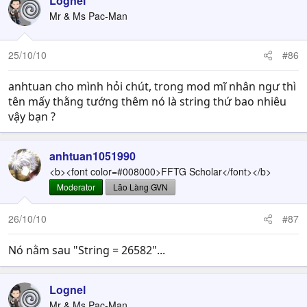
Lognel
Mr & Ms Pac-Man
25/10/10
#86
anhtuan cho mình hỏi chút, trong mod mĩ nhân ngư thì
tên mấy thằng tướng thêm nó là string thứ bao nhiêu
vậy bạn ?
anhtuan1051990
<b><font color=#008000>FFTG Scholar</font></b>
Moderator
Lão Làng GVN
26/10/10
#87
Nó nằm sau "String = 26582"...
Lognel
Mr & Ms Pac-Man