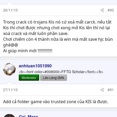
26/11/10
#90
Trong crack có trojans Kis nó cứ xoá mẩt carck. nếu tắt
Kis thì chơi được nhưng chơi xong mở Kis lên thì nó lại
xoá crack và mất luôn phần save.
Chơi chiếm còn 4 thành nữa là win mà mất save hjc bùn
ghê@@
Ai giúp mình mới !!!!!!!!!!!!!!
anhtuan1051990
<b><font color=#008000>FFTG Scholar</font></b>
Moderator
Lão Làng GVN
27/11/10
#91
Add cả folder game vào trusted zone của KIS là được.
Gai_Maxx