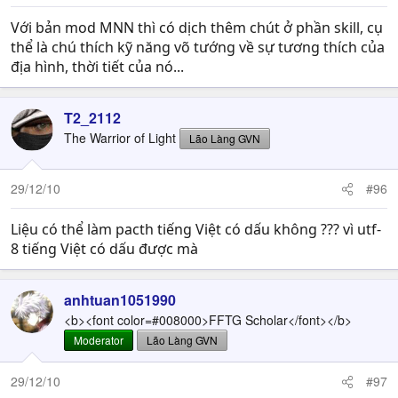
Với bản mod MNN thì có dịch thêm chút ở phần skill, cụ
thể là chú thích kỹ năng võ tướng về sự tương thích của
địa hình, thời tiết của nó...
T2_2112
The Warrior of Light
Lão Làng GVN
29/12/10
#96
Liệu có thể làm pacth tiếng Việt có dấu không ??? vì utf-
8 tiếng Việt có dấu được mà
anhtuan1051990
<b><font color=#008000>FFTG Scholar</font></b>
Moderator
Lão Làng GVN
29/12/10
#97