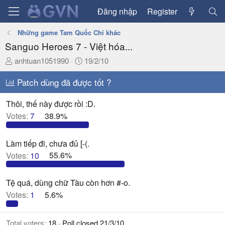
Đăng nhập
Register
Những game Tam Quốc Chí khác
Sanguo Heroes 7 - Việt hóa...
T
N
anhtuan1051990
19/2/10
h
g
r
Patch dùng đã được tốt ?
à
e
y
a
g
Thôi, thế này được rồi :D.
d
ử
Votes:
7
38.9%
s
i
t
Làm tiếp đi, chưa đủ [-(.
a
Votes:
10
55.6%
r
t
e
Tệ quá, dùng chữ Tàu còn hơn #-o.
r
Votes:
1
5.6%
Total voters
18
Poll closed
21/3/10
.