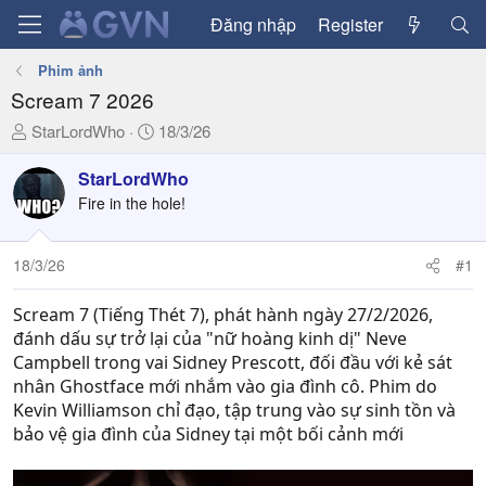
Đăng nhập
Register
Phim ảnh
Scream 7 2026
T
N
StarLordWho
18/3/26
h
g
r
à
StarLordWho
e
y
Fire in the hole!
a
g
d
ử
18/3/26
#1
s
i
t
a
Scream 7 (Tiếng Thét 7), phát hành ngày 27/2/2026,
r
đánh dấu sự trở lại của "nữ hoàng kinh dị" Neve
t
Campbell trong vai Sidney Prescott, đối đầu với kẻ sát
e
nhân Ghostface mới nhắm vào gia đình cô. Phim do
r
Kevin Williamson chỉ đạo, tập trung vào sự sinh tồn và
bảo vệ gia đình của Sidney tại một bối cảnh mới