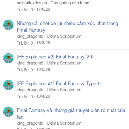
noithatluxdesign
Các quảng cáo khác
17/6/26
Trả lời
0
Những cái chết để lại nhiều cảm xúc nhất trong
Final Fantasy
king_dragontb
Ultima Scriptorium
18/3/26
Trả lời
0
[FF Explained #2] Final Fantasy VIII
king_dragontb
Ultima Scriptorium
13/5/26
Trả lời
0
[FF Explained #1] Final Fantasy Type-0
king_dragontb
Ultima Scriptorium
13/4/26
Trả lời
0
Final Fantasy và những giả thuyết điên rồ nhất của
fan
king_dragontb
Ultima Scriptorium