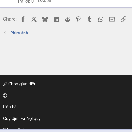
18/3/26
Trả lời
0
Facebook
X
Bluesky
LinkedIn
Reddit
Pinterest
Tumblr
WhatsApp
Email
Li
Share:
Phim ảnh
Chọn giao diện
Liên hệ
Quy định và Nội quy
Privacy Policy