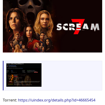
Torrent:
https://uindex.org/details.php?id=46665454