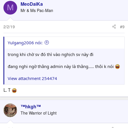
MeoDaiKa
M
Mr & Ms Pac-Man
2/2/19
#9
Yulgang2006 nói:
trong khi chờ sv đó thì vào nghịch sv này đi
đang nghi ngờ thằng admin này là thằng..... thôi k nói
View attachment 254474
L. T
™hkgh™
The Warrior of Light