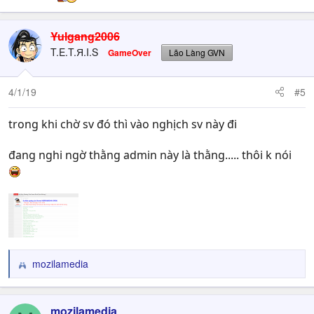
Yulgang2006
T.E.T.Я.I.S
GameOver
Lão Làng GVN
4/1/19
#5
trong khi chờ sv đó thì vào nghịch sv này đi
đang nghi ngờ thằng admin này là thằng..... thôi k nói
mozilamedia
R
e
a
c
mozilamedia