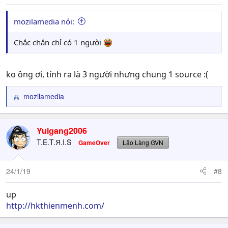
mozilamedia nói:
Chắc chắn chỉ có 1 người
ko ông ơi, tính ra là 3 người nhưng chung 1 source :(
mozilamedia
R
e
a
c
Yulgang2006
t
T.E.T.Я.I.S
GameOver
Lão Làng GVN
i
o
n
24/1/19
#8
s
:
up
http://hkthienmenh.com/