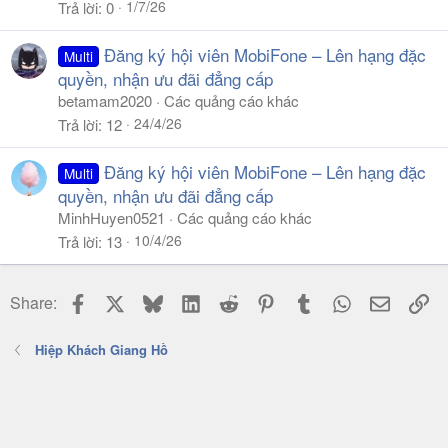
1/7/26
Trả lời
0
Đăng ký hội viên MobiFone – Lên hạng đặc
Multi
quyền, nhận ưu đãi đẳng cấp
betamam2020
Các quảng cáo khác
24/4/26
Trả lời
12
Đăng ký hội viên MobiFone – Lên hạng đặc
Multi
quyền, nhận ưu đãi đẳng cấp
MinhHuyen0521
Các quảng cáo khác
10/4/26
Trả lời
13
Facebook
X
Bluesky
LinkedIn
Reddit
Pinterest
Tumblr
WhatsApp
Email
Li
Share:
Hiệp Khách Giang Hồ