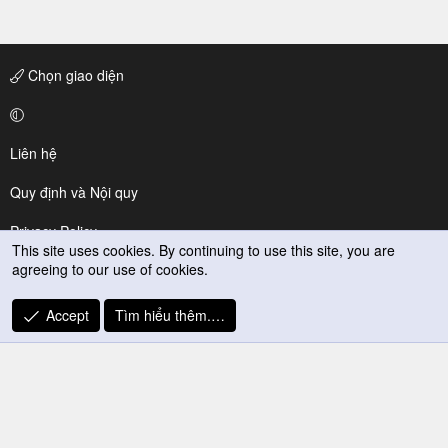
Chọn giao diện
Liên hệ
Quy định và Nội quy
Privacy Policy
This site uses cookies. By continuing to use this site, you are
agreeing to our use of cookies.
Trợ giúp
R
Accept
Tìm hiểu thêm.…
S
S