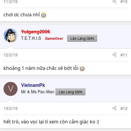
11/2/19
#10
chơi dc chưa nhỉ
Yulgang2006
T.E.T.Я.I.S
GameOver
Lão Làng GVN
12/2/19
#11
khoảng 1 năm nữa chắc sẽ bớt lỗi
VietnamPk
V
Mr & Ms Pac-Man
Lão Làng GVN
19/2/19
#12
hết trò, vào vọc lại tí xem còn cảm giác ko :(