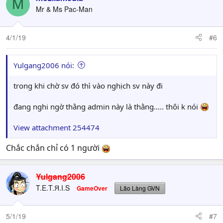
M
t
Mr & Ms Pac-Man
i
o
n
4/1/19
#6
s
:
Yulgang2006 nói:
trong khi chờ sv đó thì vào nghịch sv này đi
đang nghi ngờ thằng admin này là thằng..... thôi k nói
View attachment 254474
Chắc chắn chỉ có 1 người
Yulgang2006
T.E.T.Я.I.S
GameOver
Lão Làng GVN
5/1/19
#7