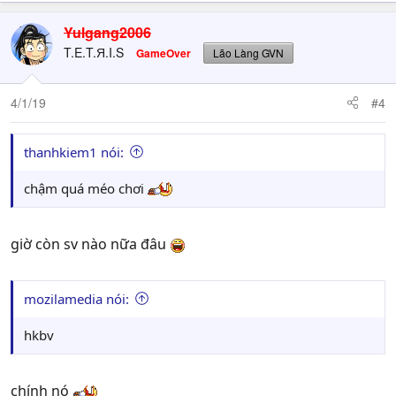
a
c
Yulgang2006
t
T.E.T.Я.I.S
GameOver
Lão Làng GVN
i
o
n
4/1/19
#4
s
:
thanhkiem1 nói:
chậm quá méo chơi
giờ còn sv nào nữa đâu
mozilamedia nói:
hkbv
chính nó