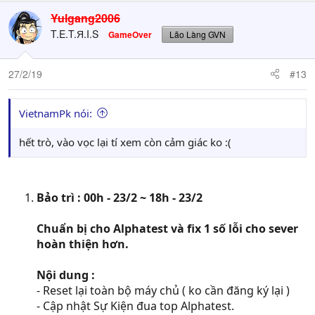
Yulgang2006
T.E.T.Я.I.S
GameOver
Lão Làng GVN
27/2/19
#13
VietnamPk nói:
hết trò, vào vọc lại tí xem còn cảm giác ko :(
Bảo trì : 00h - 23/2 ~ 18h - 23/2
Chuẩn bị cho Alphatest và fix 1 số lỗi cho sever
hoàn thiện hơn.
Nội dung :
- Reset lại toàn bộ máy chủ ( ko cần đăng ký lại )
- Cập nhật Sự Kiện đua top Alphatest.