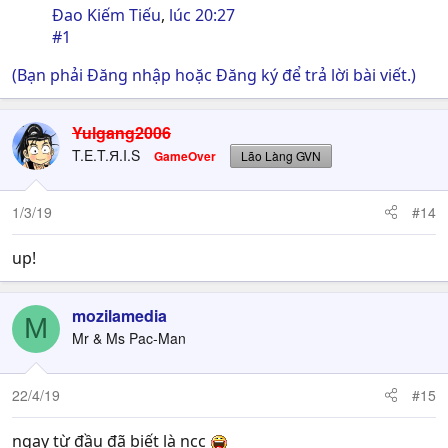
Đao Kiếm Tiếu
,
lúc 20:27
#1
(Bạn phải Đăng nhập hoặc Đăng ký để trả lời bài viết.)
Yulgang2006
T.E.T.Я.I.S
GameOver
Lão Làng GVN
1/3/19
#14
up!
mozilamedia
M
Mr & Ms Pac-Man
22/4/19
#15
ngay từ đầu đã biết là ncc