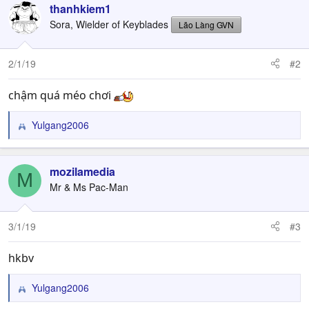
thanhkiem1
Sora, Wielder of Keyblades
Lão Làng GVN
2/1/19
#2
chậm quá méo chơi
Yulgang2006
R
e
a
c
mozilamedia
M
t
Mr & Ms Pac-Man
i
o
n
3/1/19
#3
s
:
hkbv
Yulgang2006
R
e