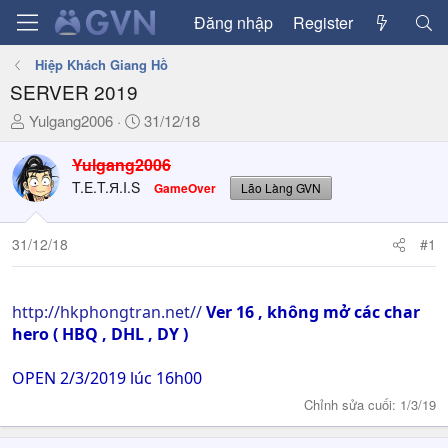
Đăng nhập
Register
Hiệp Khách Giang Hồ
SERVER 2019
T
N
Yulgang2006
31/12/18
h
g
r
à
Yulgang2006
e
y
T.E.T.Я.I.S
GameOver
Lão Làng GVN
a
g
d
ử
31/12/18
#1
s
i
t
a
r
http://hkphongtran.net//
Ver 16 , không mở các char
t
hero ( HBQ , DHL , DY )
e
r
OPEN 2/3/2019 lúc 16h00
Chỉnh sửa cuối:
1/3/19