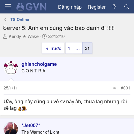
Đăng nhập
Register
TS Online
Server 5: Anh em cùng vào báo danh đi !!!!!
T
N
Kendy ★ Wake
22/12/10
h
g
Trước
1
…
31
r
à
e
y
a
g
ghienchoigame
d
ử
C O N T R A
s
i
t
a
25/1/11
#601
r
t
Uầy, ông này cũng bu vô sv này àh, chưa lag nhưng rồi
e
sẽ lag
r
*Jet007*
The Warrior of Light