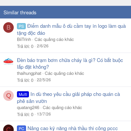
Similar threads
Điểm danh mẫu ô dù cầm tay in logo làm quà
PS
B
tặng độc đáo
BiiTrinh
Các quảng cáo khác
2/6/26
Trả lời
0
Đèn báo trạm bơm chữa cháy là gì? Có bắt buộc
lắp đặt không?
thaihungphat
Các quảng cáo khác
22/5/26
Trả lời
0
In dù theo yêu cầu giải pháp cho quán cà
Multi
Q
phê sân vườn
quatang246
Các quảng cáo khác
13/7/26
Trả lời
0
Nâng cao kỹ năng nhà thầu thi công pccc
PC
C