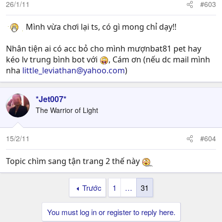
26/1/11
#603
Mình vừa chơi lại ts, có gì mong chỉ dạy!!
Nhân tiện ai có acc bỏ cho mình mượnbat81 pet hay
kéo lv trung bình bot với
, Cám ơn (nếu dc mail mình
nha
little_leviathan@yahoo.com
)
*Jet007*
The Warrior of Light
15/2/11
#604
Topic chìm sang tận trang 2 thế này
Trước
1
…
31
You must log in or register to reply here.