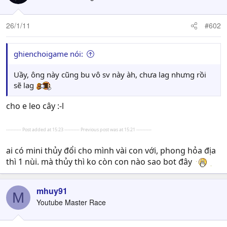
26/1/11
#602
ghienchoigame nói:
Uầy, ông này cũng bu vô sv này àh, chưa lag nhưng rồi
sẽ lag
cho e leo cây :-l
---------- Post added at 15:23 ---------- Previous post was at 15:21 ----------
ai có mini thủy đổi cho mình vài con với, phong hỏa địa
thì 1 nùi. mà thủy thì ko còn con nào sao bot đây
mhuy91
M
Youtube Master Race