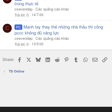
trong thực tế
csevendap
Các quảng cáo khác
14/7/26
Trả lời
0
Mạnh tay thay thế những nhà thầu thi công
PC
C
pccc không đủ năng lực
csevendap
Các quảng cáo khác
13/5/26
Trả lời
0
Facebook
X
Bluesky
LinkedIn
Reddit
Pinterest
Tumblr
WhatsApp
Email
Li
Share:
TS Online