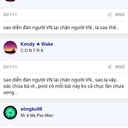
20/1/11
#562
sao diễn đàn người VN lại chặn người VN , là sao thế .
Kendy ★ Wake
C O N T R A
20/1/11
#563
sao diễn đàn người VN lại chặn người VN , sao lạ vậy .
oác chúa bà ơi , post có mỗi bài này ko cả chục lần chưa
xong .
sôngku98
Mr & Ms Pac-Man