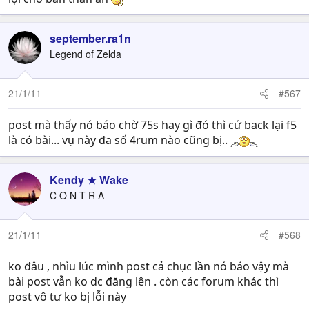
september.ra1n
Legend of Zelda
21/1/11
#567
post mà thấy nó báo chờ 75s hay gì đó thì cứ back lại f5
là có bài... vụ này đa số 4rum nào cũng bị..
Kendy ★ Wake
C O N T R A
21/1/11
#568
ko đâu , nhìu lúc mình post cả chục lần nó báo vậy mà
bài post vẫn ko dc đăng lên . còn các forum khác thì
post vô tư ko bị lỗi này