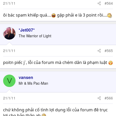
21/1/11
#564
ôi bác spam khiếp quá....
gặp phải e là 3 point rồi....
*Jet007*
The Warrior of Light
21/1/11
#565
poitn piếc j`, lỗi của forum mà chém dân là phạm luật
vansen
V
Mr & Ms Pac-Man
21/1/11
#566
chứ không phải cố tình lợi dụng lỗi của forum đê trục
lợi cho bản thân ah