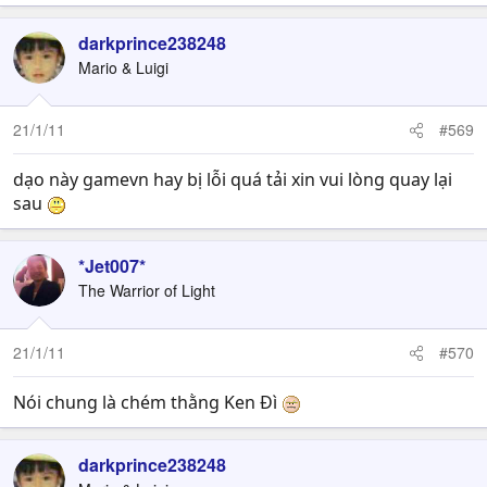
darkprince238248
Mario & Luigi
21/1/11
#569
dạo này gamevn hay bị lỗi quá tải xin vui lòng quay lại
sau
*Jet007*
The Warrior of Light
21/1/11
#570
Nói chung là chém thằng Ken Đì
darkprince238248