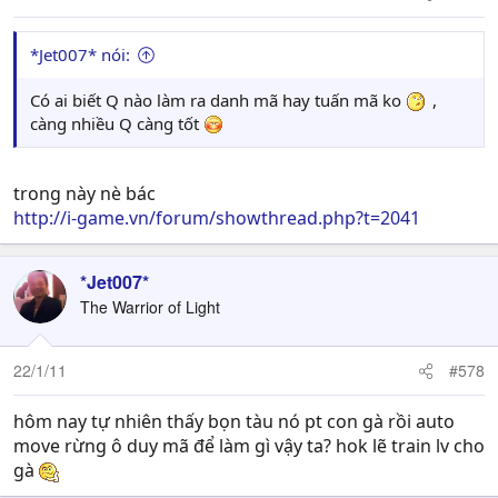
*Jet007* nói:
Có ai biết Q nào làm ra danh mã hay tuấn mã ko
,
càng nhiều Q càng tốt
trong này nè bác
http://i-game.vn/forum/showthread.php?t=2041
*Jet007*
The Warrior of Light
22/1/11
#578
hôm nay tự nhiên thấy bọn tàu nó pt con gà rồi auto
move rừng ô duy mã để làm gì vậy ta? hok lẽ train lv cho
gà