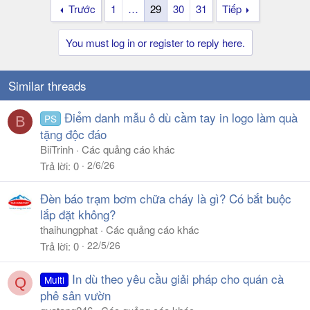
Trước
1
…
29
30
31
Tiếp
You must log in or register to reply here.
Similar threads
Điểm danh mẫu ô dù cầm tay in logo làm quà
PS
B
tặng độc đáo
BiiTrinh
Các quảng cáo khác
2/6/26
Trả lời
0
Đèn báo trạm bơm chữa cháy là gì? Có bắt buộc
lắp đặt không?
thaihungphat
Các quảng cáo khác
22/5/26
Trả lời
0
In dù theo yêu cầu giải pháp cho quán cà
Multi
Q
phê sân vườn