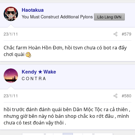
Haotakua
You Must Construct Additional Pylons
Lão Làng GVN
23/1/11
#579
Chắc farm Hoàn Hồn Đơn, hồi tsvn chưa có bot ra đấy
chơi quài
Kendy ★ Wake
C O N T R A
23/1/11
#580
hồi trước đánh đánh quái bên Dân Mộc Tộc ra cả thiên ,
nhưng giờ bên này nó bán shop chắc ko rớt đâu , mình
chưa có test đoán vậy thôi .