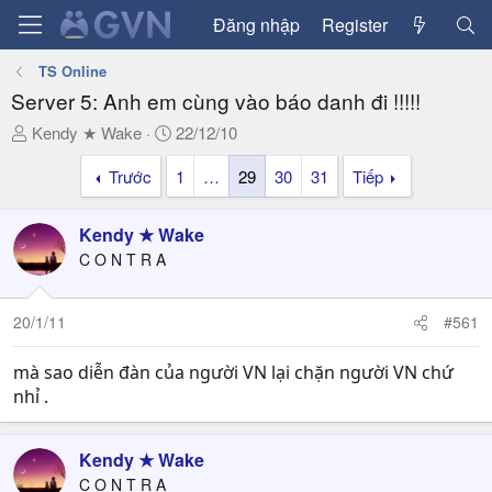
Đăng nhập
Register
TS Online
Server 5: Anh em cùng vào báo danh đi !!!!!
T
N
Kendy ★ Wake
22/12/10
h
g
Trước
1
…
29
30
31
Tiếp
r
à
e
y
a
g
Kendy ★ Wake
d
ử
C O N T R A
s
i
t
a
20/1/11
#561
r
t
mà sao diễn đàn của người VN lại chặn người VN chứ
e
nhỉ .
r
Kendy ★ Wake
C O N T R A