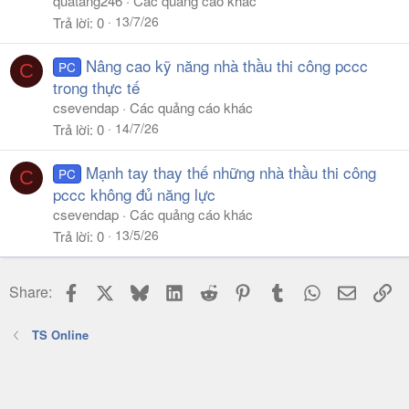
quatang246
Các quảng cáo khác
13/7/26
Trả lời
0
Nâng cao kỹ năng nhà thầu thi công pccc
PC
C
trong thực tế
csevendap
Các quảng cáo khác
14/7/26
Trả lời
0
Mạnh tay thay thế những nhà thầu thi công
PC
C
pccc không đủ năng lực
csevendap
Các quảng cáo khác
13/5/26
Trả lời
0
Facebook
X
Bluesky
LinkedIn
Reddit
Pinterest
Tumblr
WhatsApp
Email
Li
Share:
TS Online