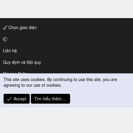
Chọn giao diện
Liên hệ
Quy định và Nội quy
Privacy Policy
This site uses cookies. By continuing to use this site, you are
agreeing to our use of cookies.
Trợ giúp
R
Accept
Tìm hiểu thêm.…
S
S