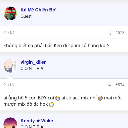
Ká Mè Chiên Bơ
Guest
21/1/11
#573
không biết có phải bác Ken đì spam có hạng ko ^
virgin_killer
C O N T R A
21/1/11
#574
ai ủng hộ 5 con BDY coi
ai có acc mix nhỉ
mai mốt
mượn mix đồ đc hok
Kendy ★ Wake
C O N T R A