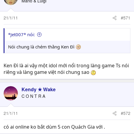
Mario & Luigi
21/1/11
#571
*Jet007* nói:
Nói chung là chém thằng Ken Đì
Ken Đì là ai vậy một idol mới nổi trong làng game Ts nói
riêng và làng game việt nói chung sao
Kendy ★ Wake
C O N T R A
21/1/11
#572
có ai online ko bắt dùm 5 con Quách Gia với .