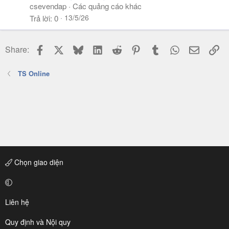
csevendap
Các quảng cáo khác
13/5/26
Trả lời
0
Facebook
X
Bluesky
LinkedIn
Reddit
Pinterest
Tumblr
WhatsApp
Email
Li
Share:
TS Online
Chọn giao diện
Liên hệ
Quy định và Nội quy