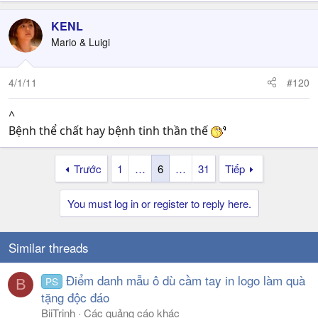
KENL
Mario & Luigi
4/1/11
#120
^
Bệnh thể chất hay bệnh tinh thần thế
Trước
1
…
6
…
31
Tiếp
You must log in or register to reply here.
Similar threads
Điểm danh mẫu ô dù cầm tay in logo làm quà
PS
B
tặng độc đáo
BiiTrinh
Các quảng cáo khác