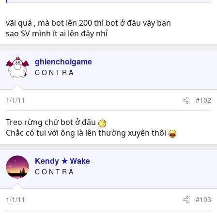
vãi quá , mà bot lên 200 thì bot ở đâu vậy bạn
sao SV mình ít ai lên đây nhỉ
ghienchoigame
C O N T R A
1/1/11
#102
Treo rừng chứ bot ở đâu
Chắc có tui với ông là lên thường xuyên thôi
Kendy ★ Wake
C O N T R A
1/1/11
#103