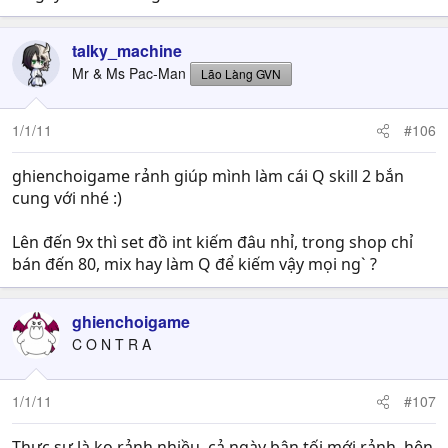
talky_machine
Mr & Ms Pac-Man
Lão Làng GVN
1/1/11
#106
ghienchoigame rảnh giúp mình làm cái Q skill 2 bắn
cung với nhé :)
Lên đến 9x thì set đồ int kiếm đâu nhỉ, trong shop chỉ
bán đến 80, mix hay làm Q để kiếm vậy mọi ng` ?
ghienchoigame
C O N T R A
1/1/11
#107
Thực sự là ko rảnh nhiều, cả ngày bận tối mới rảnh, hên