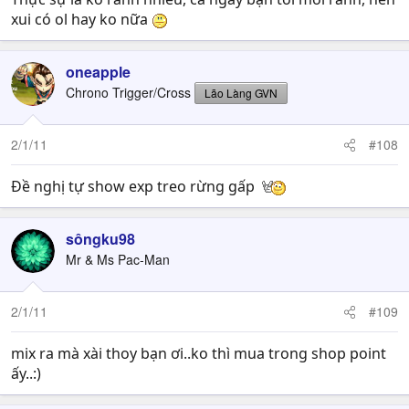
xui có ol hay ko nữa
oneapple
Chrono Trigger/Cross
Lão Làng GVN
2/1/11
#108
Đề nghị tự show exp treo rừng gấp
sôngku98
Mr & Ms Pac-Man
2/1/11
#109
mix ra mà xài thoy bạn ơi..ko thì mua trong shop point
ấy..:)