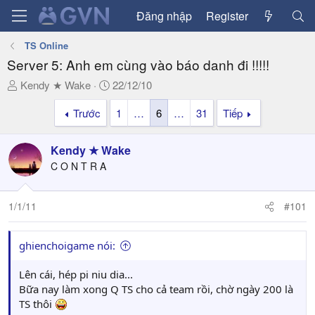
Đăng nhập
Register
TS Online
Server 5: Anh em cùng vào báo danh đi !!!!!
T
N
Kendy ★ Wake
22/12/10
h
g
Trước
1
…
6
…
31
Tiếp
r
à
e
y
a
g
Kendy ★ Wake
d
ử
C O N T R A
s
i
t
a
1/1/11
#101
r
t
ghienchoigame nói:
e
r
Lên cái, hép pi niu dia...
Bữa nay làm xong Q TS cho cả team rồi, chờ ngày 200 là
TS thôi