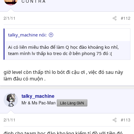
C O N T R A
2/1/11
#112
talky_machine nói:
Ai có liên miêu thảo để làm Q học đào khoáng ko nhỉ,
team mình lv thấp ko treo dc ở bên phong 75 đó :(
giờ level còn thấp thì lo bót đi cậu ơi , việc đó sau này
làm đâu có muộn .
talky_machine
Mr & Ms Pac-Man
Lão Làng GVN
2/1/11
#113
định cho team học đào khoáng kiếm tí đồ với tiền đó