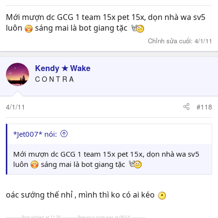
Mới mượn dc GCG 1 team 15x pet 15x, dọn nhà wa sv5
luôn
sáng mai là bot giang tặc
Chỉnh sửa cuối:
4/1/11
Kendy ★ Wake
C O N T R A
4/1/11
#118
*Jet007* nói:
Mới mượn dc GCG 1 team 15x pet 15x, dọn nhà wa sv5
luôn
sáng mai là bot giang tặc
oác sướng thế nhỉ , mình thì ko có ai kéo
---------- Post added at 11:30 ---------- Previous post was at 09:54 ----------