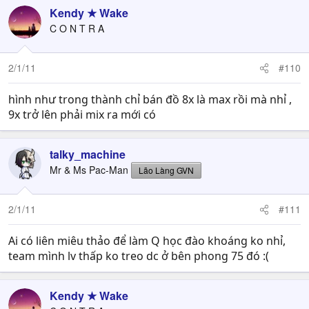
Kendy ★ Wake
C O N T R A
2/1/11
#110
hình như trong thành chỉ bán đồ 8x là max rồi mà nhỉ ,
9x trở lên phải mix ra mới có
talky_machine
Mr & Ms Pac-Man
Lão Làng GVN
2/1/11
#111
Ai có liên miêu thảo để làm Q học đào khoáng ko nhỉ,
team mình lv thấp ko treo dc ở bên phong 75 đó :(
Kendy ★ Wake