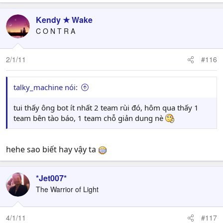
Kendy ★ Wake
C O N T R A
2/1/11
#116
talky_machine nói:
tui thấy ông bot ít nhất 2 team rùi đó, hôm qua thấy 1
team bên tào báo, 1 team chỗ giản dung nè
hehe sao biết hay vậy ta
*Jet007*
The Warrior of Light
4/1/11
#117