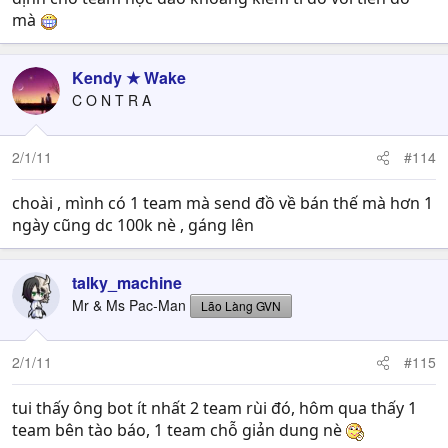
mà
Kendy ★ Wake
C O N T R A
2/1/11
#114
choài , mình có 1 team mà send đồ về bán thế mà hơn 1
ngày cũng dc 100k nè , gáng lên
talky_machine
Mr & Ms Pac-Man
Lão Làng GVN
2/1/11
#115
tui thấy ông bot ít nhất 2 team rùi đó, hôm qua thấy 1
team bên tào báo, 1 team chỗ giản dung nè