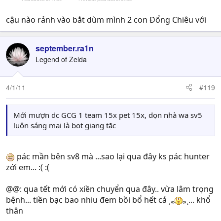
cậu nào rảnh vào bắt dùm mình 2 con Đổng Chiêu với
september.ra1n
Legend of Zelda
4/1/11
#119
Mới mượn dc GCG 1 team 15x pet 15x, dọn nhà wa sv5
luôn sáng mai là bot giang tặc
pác mần bên sv8 mà ...sao lại qua đây ks pác hunter
zới em... :( :(
@@: qua tết mới có xiền chuyển qua đây.. vừa lâm trọng
bệnh... tiền bạc bao nhiu đem bồi bổ hết cả
... khổ
thân