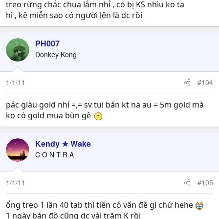
treo rừng chắc chua lắm nhỉ , có bị KS nhìu ko ta
hì , kệ miễn sao có người lên là dc rồi
PH007
Donkey Kong
1/1/11
#104
pác giàu gold nhỉ =,= sv tui bán kt na au = 5m gold mà
ko có gold mua bùn gê
Kendy ★ Wake
C O N T R A
1/1/11
#105
ổng treo 1 lần 40 tab thì tiền có vấn đề gì chứ hehe
1 ngày bán đồ cũng dc vài trăm K rồi