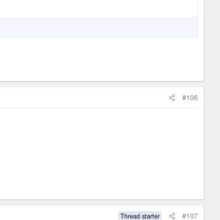
#106
#107
Thread starter