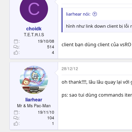
C
liarhear nói:
hình như link down client bị lỗi r
choidk
T.E.T.Я.I.S
19/10/08
client bạn dùng client của vsR
514
4
28/12/12
oh thank!!!!, lâu lâu quay lại v
ps: sao tui dùng commands item,
liarhear
Mr & Ms Pac-Man
19/11/10
104
1