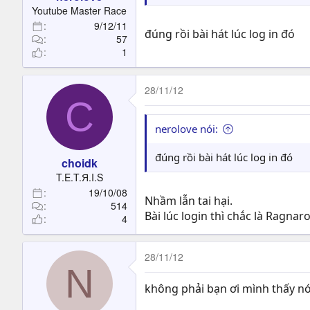
t
Youtube Master Race
e
9/12/11
r
đúng rồi bài hát lúc log in đó
57
1
28/11/12
C
nerolove nói:
đúng rồi bài hát lúc log in đó
choidk
T.E.T.Я.I.S
19/10/08
Nhầm lẫn tai hại.
514
Bài lúc login thì chắc là Ragnar
4
28/11/12
N
không phải bạn ơi mình thấy nó