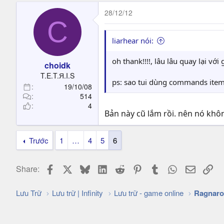
28/12/12
C
liarhear nói:
oh thank!!!!, lâu lâu quay lại vớ
choidk
T.E.T.Я.I.S
ps: sao tui dùng commands item, 
19/10/08
514
4
Bản này cũ lắm rồi. nên nó khô
Trước
1
…
4
5
6
Facebook
X
Bluesky
LinkedIn
Reddit
Pinterest
Tumblr
WhatsApp
Email
Lin
Share:
Lưu Trữ
Lưu trữ | Infinity
Lưu trữ - game online
Ragnaro