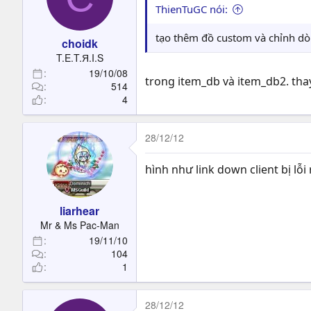
ThienTuGC nói:
tạo thêm đồ custom và chỉnh dòn
choidk
T.E.T.Я.I.S
19/10/08
trong item_db và item_db2. thay
514
4
28/12/12
hình như link down client bị lỗi 
liarhear
Mr & Ms Pac-Man
19/11/10
104
1
28/12/12