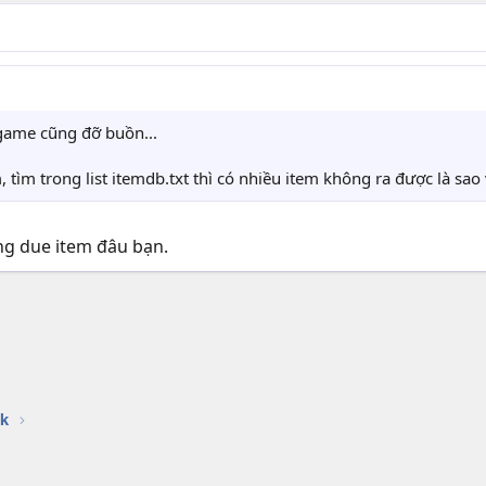
i game cũng đỡ buồn...
tìm trong list itemdb.txt thì có nhiều item không ra được là sao
ng due item đâu bạn.
k
k