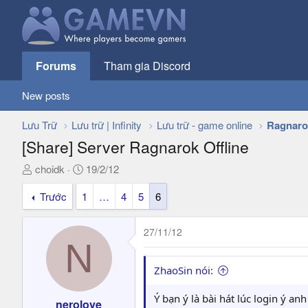
Forums
Tham gia Discord
New posts
Lưu Trữ
Lưu trữ | Infinity
Lưu trữ - game online
Ragnaro
[Share] Server Ragnarok Offline
T
N
choidk
19/2/12
h
g
Trước
1
…
4
5
6
r
à
e
y
a
g
27/11/12
d
ử
N
s
i
t
ZhaoSin nói:
a
r
Ý bạn ý là bài hát lúc login ý an
nerolove