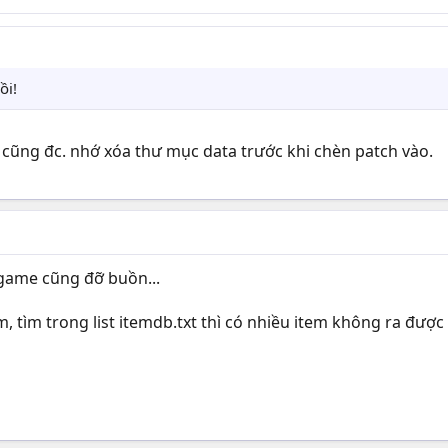
ồi!
O cũng đc. nhớ xóa thư mục data trước khi chèn patch vào.
ới game cũng đỡ buồn...
 tìm trong list itemdb.txt thì có nhiều item không ra được 