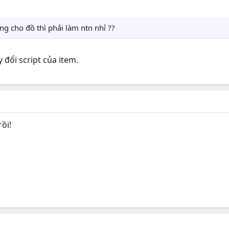
g cho đồ thì phải làm ntn nhỉ ??
 đổi script của item.
rồi!