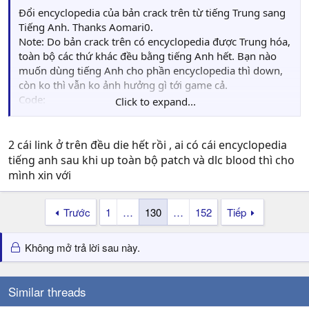
Đổi encyclopedia của bản crack trên từ tiếng Trung sang
Tiếng Anh. Thanks Aomari0.
Note: Do bản crack trên có encyclopedia được Trung hóa,
toàn bộ các thứ khác đều bằng tiếng Anh hết. Bạn nào
muốn dùng tiếng Anh cho phần encyclopedia thì down,
còn ko thì vẫn ko ảnh hưởng gì tới game cả.
Code:
Click to expand...
http://www.multiupload.com/UNDXSF0Y4R
Hoặc
http://www.mediafire.com/?0tjlbtr48fawkn4
2 cái link ở trên đều die hết rồi , ai có cái encyclopedia
tiếng anh sau khi up toàn bộ patch và dlc blood thì cho
mình xin với
Trước
1
…
130
…
152
Tiếp
Không mở trả lời sau này.
Similar threads