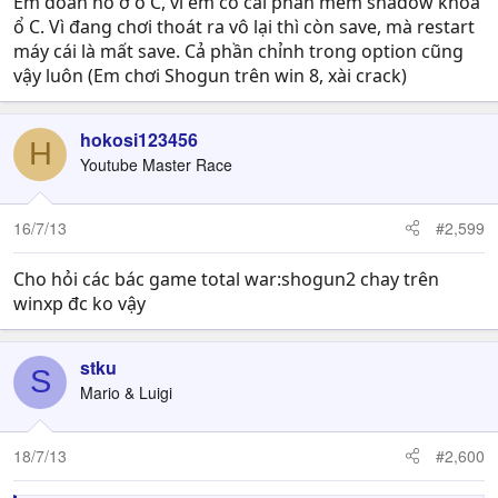
Em đoán nó ở ổ C, vì em có cài phần mềm shadow khóa
ổ C. Vì đang chơi thoát ra vô lại thì còn save, mà restart
máy cái là mất save. Cả phần chỉnh trong option cũng
vậy luôn (Em chơi Shogun trên win 8, xài crack)
hokosi123456
H
Youtube Master Race
16/7/13
#2,599
Cho hỏi các bác game total war:shogun2 chay trên
winxp đc ko vậy
stku
S
Mario & Luigi
18/7/13
#2,600