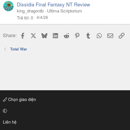
Dissidia Final Fantasy NT Review
king_dragontb
Ultima Scriptorium
4/4/26
Trả lời
0
Facebook
X
Bluesky
LinkedIn
Reddit
Pinterest
Tumblr
WhatsApp
Email
Li
Share:
Total War
Chọn giao diện
Liên hệ