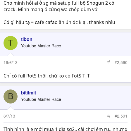
Cho mình hỏi ai ở sg mà setup full bộ Shogun 2 có
crack. Mình mang ổ cứng wa chép dùm với
Có gì hậu tạ = cafe cafao ăn ún đc k ạ . thanks nhìu
tibon
T
Youtube Master Race
19/6/13
#2,590
Chỉ có full RotS thôi, chứ ko có FotS T_T
bititmit
B
Youtube Master Race
6/7/13
#2,591
Tình hình là e mới mua 1 dĩa sg2.. cài chơi êm ru.. nhưng