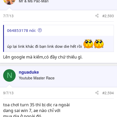
Mr & Ms Pac-Man
7/7/13
#2,593
064853178 nói:
úp lại link khác đi bạn link dow die hết rồi
Lên google mà kiếm,có đầy chứ thiếu gì.
nguaduke
N
Youtube Master Race
9/7/13
#2,594
toa chơi turn 35 thì bị dic ra ngoài
dang sai win 7, ae nào chỉ với
mua dia ở ngoài đó