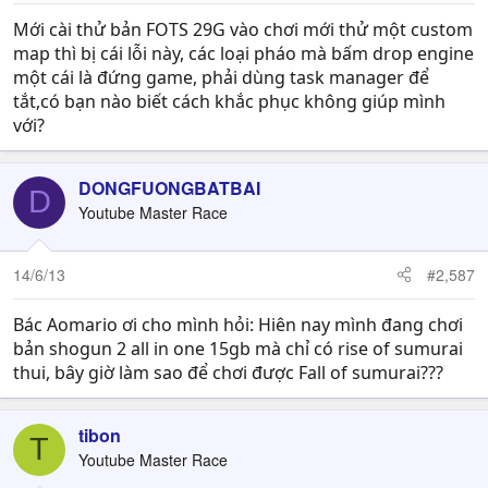
Mới cài thử bản FOTS 29G vào chơi mới thử một custom
map thì bị cái lỗi này, các loại pháo mà bấm drop engine
một cái là đứng game, phải dùng task manager để
tắt,có bạn nào biết cách khắc phục không giúp mình
với?
DONGFUONGBATBAI
D
Youtube Master Race
14/6/13
#2,587
Bác Aomario ơi cho mình hỏi: Hiên nay mình đang chơi
bản shogun 2 all in one 15gb mà chỉ có rise of sumurai
thui, bây giờ làm sao để chơi được Fall of sumurai???
tibon
T
Youtube Master Race