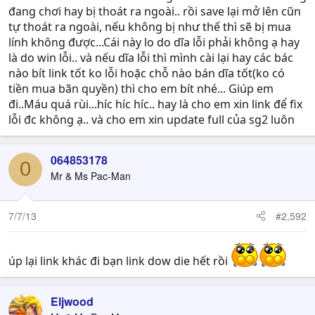
đang chơi hay bị thoát ra ngoài.. rồi save lại mở lên cũn
tự thoát ra ngoài, nếu không bị như thế thì sẽ bị mua
lính không được...Cái này lo do dĩa lỗi phải không ạ hay
là do win lỗi.. và nếu dĩa lỗi thì mình cài lại hay các bác
nào bít link tốt ko lỗi hoặc chỗ nào bán dĩa tốt(ko có
tiền mua bãn quyền) thì cho em bít nhé... Giúp em
đi..Máu quá rùi...híc híc híc.. hay là cho em xin link để fix
lỗi đc không ạ.. và cho em xin update full của sg2 luôn
064853178
0
Mr & Ms Pac-Man
7/7/13
#2,592
úp lại link khác đi bạn link dow die hết rồi
Eljwood