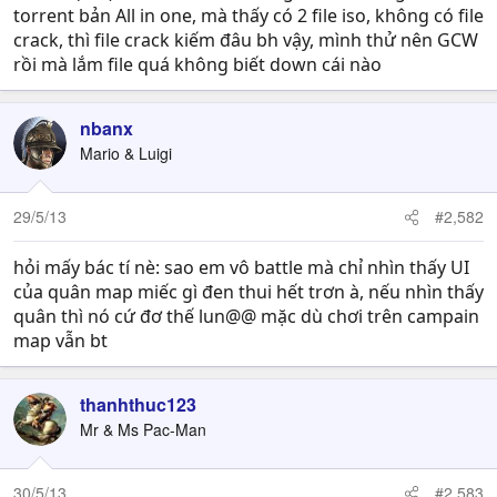
torrent bản All in one, mà thấy có 2 file iso, không có file
crack, thì file crack kiếm đâu bh vậy, mình thử nên GCW
rồi mà lắm file quá không biết down cái nào
nbanx
Mario & Luigi
29/5/13
#2,582
hỏi mấy bác tí nè: sao em vô battle mà chỉ nhìn thấy UI
của quân map miếc gì đen thui hết trơn à, nếu nhìn thấy
quân thì nó cứ đơ thế lun@@ mặc dù chơi trên campain
map vẫn bt
thanhthuc123
Mr & Ms Pac-Man
30/5/13
#2,583