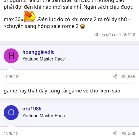
Shogun 2 Fall of the Samurai full DLC thì không biết
phải đợi đến khi nào mới sale nhỉ .Ngân sách chịu được
max 30$
.Đến lúc đó có khi rome 2 ra rồi ấy chứ -
>chuyển sang hóng sale rome 2
Chỉnh sửa cuối:
8/6/13
hoanggiavdic
H
Youtube Master Race
10/6/13
#2,585
game hay thật đấy cùng tải game về chơi xem sao
oro1985
O
Youtube Master Race
13/6/13
#2,586