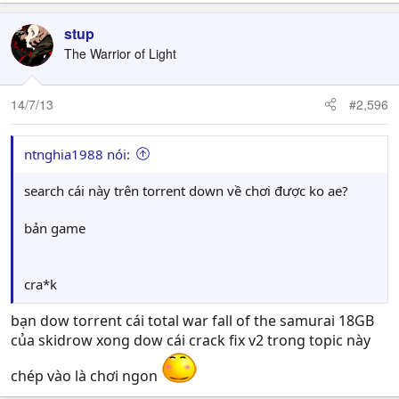
stup
The Warrior of Light
14/7/13
#2,596
ntnghia1988 nói:
search cái này trên torrent down về chơi được ko ae?
bản game
cra*k
bạn dow torrent cái total war fall of the samurai 18GB
của skidrow xong dow cái crack fix v2 trong topic này
chép vào là chơi ngon