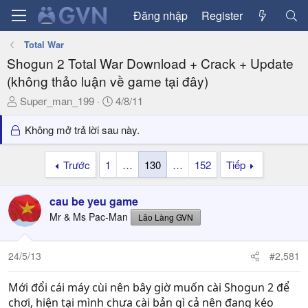
Đăng nhập
Register
Total War
Shogun 2 Total War Download + Crack + Update
(không thảo luận về game tại đây)
T
N
Super_man_199
4/8/11
h
g
r
à
Không mở trả lời sau này.
e
y
a
g
Trước
1
…
130
…
152
Tiếp
d
ử
s
i
cau be yeu game
t
a
Mr & Ms Pac-Man
Lão Làng GVN
r
t
24/5/13
#2,581
e
r
Mới đổi cái máy cùi nên bây giờ muốn cài Shogun 2 để
chơi, hiện tại mình chưa cài bản gì cả nên đang kéo