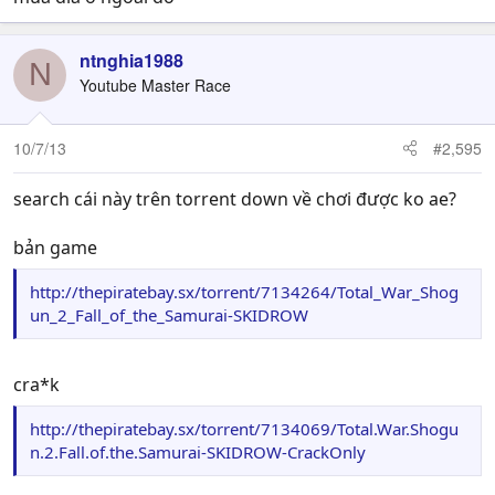
ntnghia1988
N
Youtube Master Race
10/7/13
#2,595
search cái này trên torrent down về chơi được ko ae?
bản game
http://thepiratebay.sx/torrent/7134264/Total_War_Shog
un_2_Fall_of_the_Samurai-SKIDROW
cra*k
http://thepiratebay.sx/torrent/7134069/Total.War.Shogu
n.2.Fall.of.the.Samurai-SKIDROW-CrackOnly