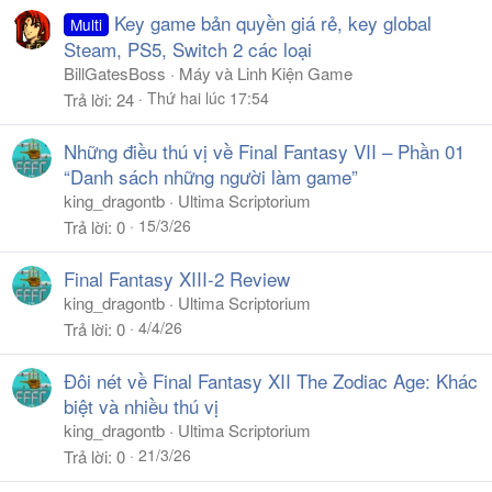
Key game bản quyền giá rẻ, key global
Multi
Steam, PS5, Switch 2 các loại
BillGatesBoss
Máy và Linh Kiện Game
Thứ hai lúc 17:54
Trả lời
24
Những điều thú vị về Final Fantasy VII – Phần 01
“Danh sách những người làm game”
king_dragontb
Ultima Scriptorium
15/3/26
Trả lời
0
Final Fantasy XIII-2 Review
king_dragontb
Ultima Scriptorium
4/4/26
Trả lời
0
Đôi nét về Final Fantasy XII The Zodiac Age: Khác
biệt và nhiều thú vị
king_dragontb
Ultima Scriptorium
21/3/26
Trả lời
0