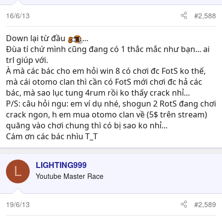
16/6/13
#2,588
Down lại từ đầu
...
Đùa tí chứ mình cũng đang có 1 thắc mắc như bạn... ai
trl giúp với.
À mà các bác cho em hỏi win 8 có chơi đc FotS ko thế,
mà cái otomo clan thì cần có FotS mới chơi đc hả các
bác, mà sao lục tung 4rum rồi ko thấy crack nhỉ...
P/S: câu hỏi ngu: em ví dụ nhé, shogun 2 RotS đang chơi
crack ngon, h em mua otomo clan về (5$ trên stream)
quăng vào chơi chung thì có bị sao ko nhỉ...
Cám ơn các bác nhìu T_T
LIGHTING999
L
Youtube Master Race
19/6/13
#2,589