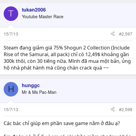
tukan2006
T
Youtube Master Race
15/7/13
#2,597
Steam đang giảm giá 75% Shogun 2 Collection (Include
Rise of the Samurai, all pack) chỉ có 12,49$ khoảng gần
300k thôi, còn 30 tiếng nữa. Mình đã mua một bản, ủng
hộ nhà phát hành mà cũng chán crack quá ~~
hunggc
H
Mr & Ms Pac-Man
15/7/13
#2,598
Các bác chỉ giúp em phần save game nằm ở đâu ạ?