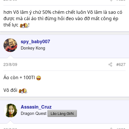
hơn Võ lâm ý chứ 50% chém chết luôn Võ lâm là sao có
được mà cái áo thì đừng hỏi đeo vào đỡ mất công ép
thể lực
!
spy_baby007
Donkey Kong
23/8/09
#627
Áo còn + 100Tl
Vô đối
Assasin_Cruz
Dragon Quest
Lão Làng GVN