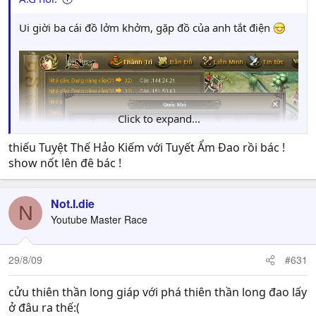
Ui giời ba cái đồ lởm khởm, gặp đồ của anh tắt điện
Click to expand...
thiếu Tuyệt Thế Hảo Kiếm với Tuyết Ẩm Đao rồi bác !
show nốt lên đê bác !
Not.I.die
N
Youtube Master Race
29/8/09
#631
cửu thiên thần long giáp với phá thiên thần long đao lấy
ở đâu ra thế:(