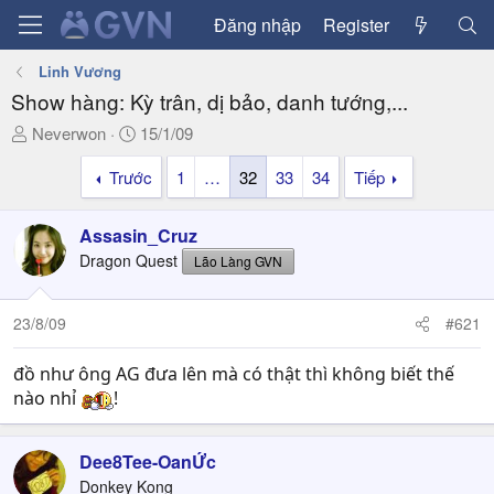
Đăng nhập
Register
Linh Vương
Show hàng: Kỳ trân, dị bảo, danh tướng,...
T
N
Neverwon
15/1/09
h
g
Trước
1
…
32
33
34
Tiếp
r
à
e
y
a
g
Assasin_Cruz
d
ử
Dragon Quest
Lão Làng GVN
s
i
t
a
23/8/09
#621
r
t
đồ như ông AG đưa lên mà có thật thì không biết thế
e
nào nhỉ
!
r
Dee8Tee-OanỨc
Donkey Kong