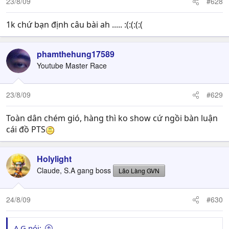
23/8/09
#628
1k chứ bạn định câu bài ah ..... :(:(:(:(
phamthehung17589
Youtube Master Race
23/8/09
#629
Toàn dân chém gió, hàng thì ko show cứ ngồi bàn luận
cái đồ PTS
Holylight
Claude, S.A gang boss
Lão Làng GVN
24/8/09
#630
A.G nói: