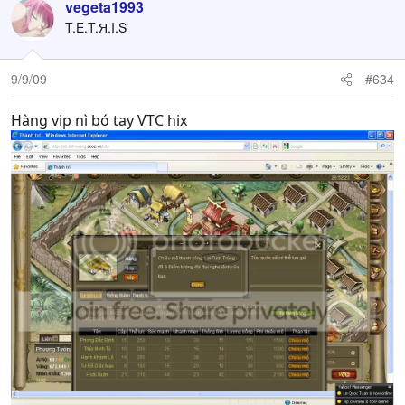
vegeta1993
T.E.T.Я.I.S
9/9/09
#634
Hàng vip nì bó tay VTC hix