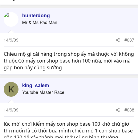
hunterdong
Mr & Ms Pac-Man
14/9/09
#637
Chiêu mộ gì cái hàng trong shop ấy mà thuộc với không
thuộc.Có mấy con shop base hơn 100 nữa, mới vào mà
gặp bọn này cũng sướng
king_salem
K
Youtube Master Race
14/9/09
#638
lúc mới chơi kiếm mấy con shop base 100 khó chứ,giơ
thì muốn là có thôi,bua mình chiêu mộ 1 con shop base
gần 120 để xây thành mới,thấy cũng bình thường