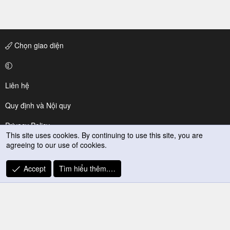
Chọn giao diện
Liên hệ
Quy định và Nội quy
Privacy Policy
This site uses cookies. By continuing to use this site, you are
agreeing to our use of cookies.
Trợ giúp
R
Accept
Tìm hiểu thêm.…
S
S