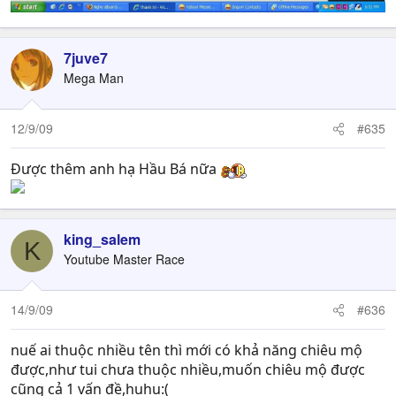
7juve7
Mega Man
12/9/09
#635
Được thêm anh hạ Hầu Bá nữa
king_salem
K
Youtube Master Race
14/9/09
#636
nuế ai thuộc nhiều tên thì mới có khả năng chiêu mộ
được,như tui chưa thuộc nhiều,muốn chiêu mộ được
cũng cả 1 vấn đề,huhu:(