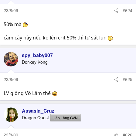
23/8/09
#624
50% mà
cầm cây này nếu ko lên crit 50% thì tự sát lun
spy_baby007
Donkey Kong
23/8/09
#625
LV giống Võ Lâm thế
Assasin_Cruz
Dragon Quest
Lão Làng GVN
23/8/09
#626