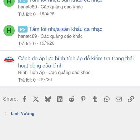
H
hanatc89
Các quảng cáo khác
19/4/26
Trả lời
0
Tấm lót nhựa sân khấu ca nhạc
PS
H
hanatc89
Các quảng cáo khác
19/4/26
Trả lời
0
Cách đo áp lực bình tích áp để kiểm tra trạng thái
hoạt động của bình
Bình Tích Áp
Các quảng cáo khác
3/7/26
Trả lời
0
Facebook
X
Bluesky
LinkedIn
Reddit
Pinterest
Tumblr
WhatsApp
Email
Li
Share:
Linh Vương