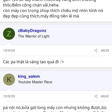
thôi,điểm cộng chán vãi,hehe.
còn máy con trong shop thích chiêu mộ nhìn hình nó
đẹp đẹp cũng thích,mấy đồng tiền lẻ mà
zBabyDragonz
Z
The Warrior of Light
18/9/09
#639
Các pa thật là sáng tạo quá đi :'>
king_salem
K
Youtube Master Race
19/9/09
#640
pà nội nó,bửa giờ lùng mấy con nhưng không được,bù