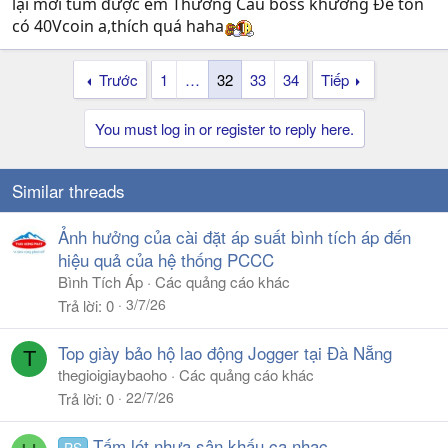
lại mới túm được em Thường Câu boss khương Đế tốn
có 40Vcoin a,thích quá haha
Trước
1
…
32
33
34
Tiếp
You must log in or register to reply here.
Similar threads
Ảnh hưởng của cài đặt áp suất bình tích áp đến
hiệu quả của hệ thống PCCC
Bình Tích Áp
Các quảng cáo khác
3/7/26
Trả lời
0
Top giày bảo hộ lao động Jogger tại Đà Nẵng
T
thegioigiaybaoho
Các quảng cáo khác
22/7/26
Trả lời
0
Tấm lót nhựa sân khấu ca nhạc
PS