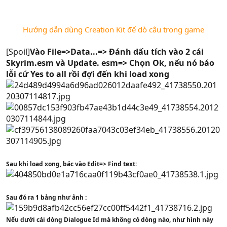
Hướng dẫn dùng Creation Kit để dò câu trong game
[Spoil]
Vào File=>Data...=> Đánh dấu tích vào 2 cái
Skyrim.esm và Update. esm=> Chọn Ok, nếu nó báo
lỗi cứ Yes to all rồi đợi đến khi load xong
Sau khi load xong, bác vào Edit=> Find text:
Sau đó ra 1 bảng như ảnh :
Nếu dưới cái dòng Dialogue Id mà không có dòng nào, như hình này