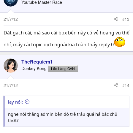
Youtube Master Race
21/7/12
#13
Đặt gạch cái, mà sao cái box bên này có vẻ hoang vu thế
nhỉ, mấy cái topic dịch ngoài kia toàn thấy reply 0
TheRequiem1
Donkey Kong
Lão Làng GVN
21/7/12
#14
lay nói:
nghe nói thằng admin bên đó trẻ trâu quá hả bác chủ
thớt?