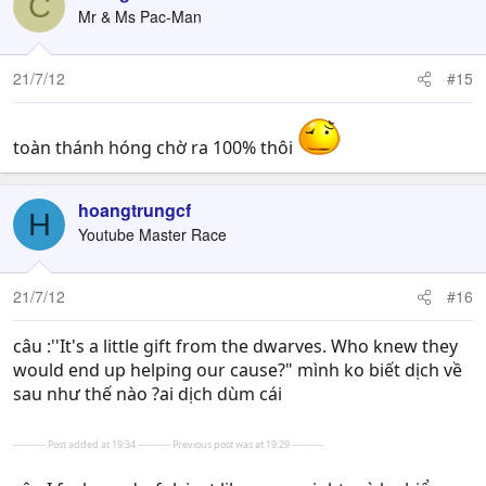
C
Mr & Ms Pac-Man
21/7/12
#15
toàn thánh hóng chờ ra 100% thôi
hoangtrungcf
H
Youtube Master Race
21/7/12
#16
câu :''It's a little gift from the dwarves. Who knew they
would end up helping our cause?" mình ko biết dịch về
sau như thế nào ?ai dịch dùm cái
---------- Post added at 19:34 ---------- Previous post was at 19:29 ----------