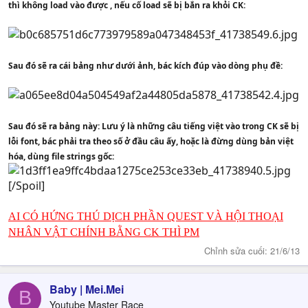
thì không load vào được , nếu cố load sẽ bị bắn ra khỏi CK:
Sau đó sẽ ra cái bảng như dưới ảnh, bác kích đúp vào dòng phụ đề:
Sau đó sẽ ra bảng này: Lưu ý là những câu tiếng việt vào trong CK sẽ bị
lỗi font, bác phải tra theo số ở đầu câu ấy, hoặc là đừng dùng bản việt
hóa, dùng file strings gốc:
[/Spoil]
AI CÓ HỨNG THÚ DỊCH PHẦN QUEST VÀ HỘI THOẠI
NHÂN VẬT CHÍNH BẰNG CK THÌ PM
Chỉnh sửa cuối:
21/6/13
Baby | Mei.Mei
B
Youtube Master Race