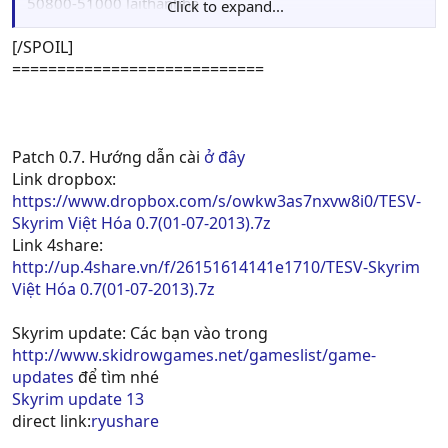
50800-51000 laithanhha
Click to expand...
51000-51200 VatBon (đã có)
51200-51400 baodeco (đã có)
[/SPOIL]
51400-51600 Minhgamor (đã có)
============================
51600-51800 cocngoe
51800-52000 an43210 (đã có)
52000-52200 lvgame4ever (đã có)
52200-52400 ViFysana (đã có)
Patch 0.7. Hướng dẫn cài
ở đây
52400-52600 spyhunter88 (đã có)
Link dropbox:
52600-52800 an43210 (đã có)
https://www.dropbox.com/s/owkw3as7nxvw8i0/TESV-
52800-53000 madmanmoney (đã có)
Skyrim Việt Hóa 0.7(01-07-2013).7z
53000-53200 madmanmoney (đã có)
Link 4share:
53200-53400 spyhunter88 (đã có)
http://up.4share.vn/f/26151614141e1710/TESV-Skyrim
53400-53600 spyhunter88 (xong)
Việt Hóa 0.7(01-07-2013).7z
53600-53800 spyhunter88 (xong)
53800-54000
Skyrim update: Các bạn vào trong
54000-54200 laithanhha
http://www.skidrowgames.net/gameslist/game-
54200-54400 an43210 (đã có)
updates
để tìm nhé
54400-54600 maxxnino (đã có)
Skyrim update 13
54600-54800
direct link:
ryushare
54800-55000 pth_duy (đã có)
55000-55200 pth_duy (đã có)