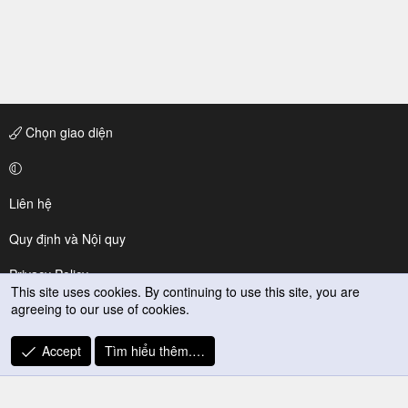
Chọn giao diện
Liên hệ
Quy định và Nội quy
Privacy Policy
This site uses cookies. By continuing to use this site, you are
agreeing to our use of cookies.
Trợ giúp
R
Accept
Tìm hiểu thêm.…
S
S