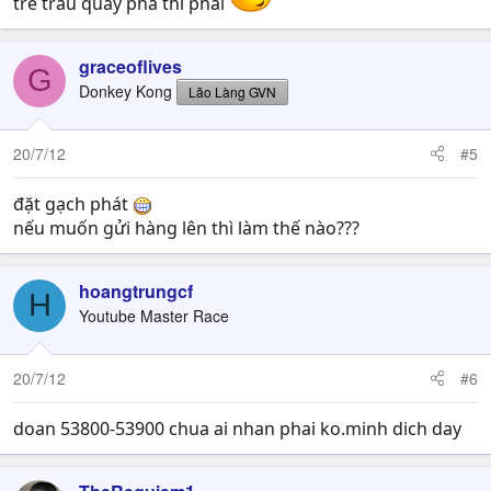
trẻ trâu quấy phá thì phải
graceoflives
G
Donkey Kong
Lão Làng GVN
20/7/12
#5
đặt gạch phát
nếu muốn gửi hàng lên thì làm thế nào???
hoangtrungcf
H
Youtube Master Race
20/7/12
#6
doan 53800-53900 chua ai nhan phai ko.minh dich day