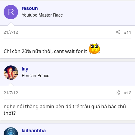
resoun
R
Youtube Master Race
21/7/12
#11
Chỉ còn 20% nữa thôi, cant wait for it
lay
Persian Prince
21/7/12
#12
nghe nói thằng admin bên đó trẻ trâu quá hả bác chủ
thớt?
laithanhha