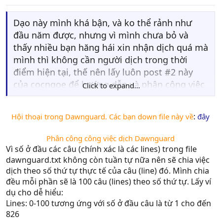
s
59400-59600 jackychin (đã có)
:
59600-59800 jackychin (đã có)
Dạo này mình khá bận, và ko thể rảnh như
59800-60000 jackychin (đã có)
đầu năm được, nhưng vì mình chưa bỏ và
thấy nhiều bạn hăng hái xin nhận dịch quá mà
mình thì không cần người dịch trong thời
điểm hiện tại, thế nên lấy luôn post #2 này
của cocngoe để hướng dẫn và phân công việc
Click to expand...
dịch Dawnguard. Cũng nói luôn, mình sẽ
không nhúng tay vào dawnguard, tức là sẽ
:
Hội thoại trong Dawnguard. Các bạn down file này về
đây
không làm editor cho bài các bạn dịch như là
với bản gốc nữa, cho nên các bạn sẽ phải tự
Phân công công việc dịch Dawnguard
tay edit các câu của chính các bạn dịch.
Vì số ở đầu các câu (chính xác là các lines) trong file
dawnguard.txt không còn tuần tự nữa nên sẽ chia việc
dịch theo số thứ tự thực tế của câu (line) đó. Mình chia
đều mỗi phần sẽ là 100 câu (lines) theo số thứ tự. Lấy ví
dụ cho dễ hiểu:
Lines: 0-100 tương ứng với số ở đầu câu là từ 1 cho đến
826