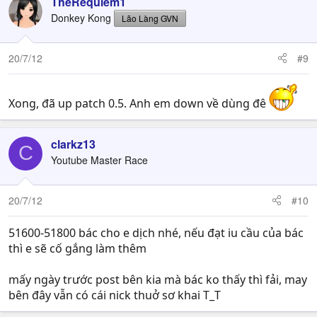
TheRequiem1
Donkey Kong
Lão Làng GVN
20/7/12
#9
Xong, đã up patch 0.5. Anh em down về dùng đê
clarkz13
C
Youtube Master Race
20/7/12
#10
51600-51800 bác cho e dịch nhé, nếu đạt iu cầu của bác
thì e sẽ cố gắng làm thêm
mấy ngày trước post bên kia mà bác ko thấy thì fải, may
bên đây vẫn có cái nick thuở sơ khai T_T