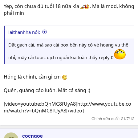
Yep, còn chưa đủ tuổi 18 nữa kìa
. Mà là mod, không
phải min
laithanhha nói:
Đặt gạch cái, mà sao cái box bên này có vẻ hoang vu thế
nhỉ, mấy cái topic dịch ngoài kia toàn thấy reply 0
Hóng là chính, cần gì cm
Quên, quảng cáo luôn. Mất cả sáng :)
[video=youtube;bQnMC8fUyA8]http://www.youtube.co
m/watch?v=bQnMC8fUyA8[/video]
Chỉnh sửa cuối:
21/7/12
cocngoe