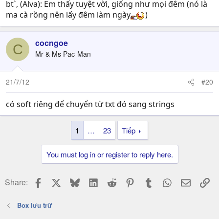
bt`, (Alva): Em thấy tuyệt vời, giống như mọi đêm (nó là
ma cà rồng nên lấy đêm làm ngày
)
cocngoe
C
Mr & Ms Pac-Man
21/7/12
#20
có soft riêng để chuyển từ txt đó sang strings
1
…
23
Tiếp
You must log in or register to reply here.
Facebook
X
Bluesky
LinkedIn
Reddit
Pinterest
Tumblr
WhatsApp
Email
Li
Share:
Box lưu trữ