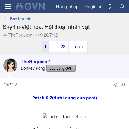
Đăng nhập
Register
Box lưu trữ
Skyrim-Việt hóa: Hội thoại nhân vật
T
N
TheRequiem1
20/7/12
h
g
1
…
23
Tiếp
r
à
e
y
a
g
TheRequiem1
d
ử
Donkey Kong
Lão Làng GVN
s
i
t
a
20/7/12
#1
r
t
Patch 0.7(dưới cùng của post)
e
r