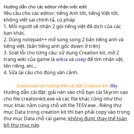
Hướng dẫn cho các editor nhận việc edit
Yêu cầu cho các editor: tiếng Anh tốt, tiếng Việt tốt,
không viết sai chính tả, cú pháp
1. Mỗi người sẽ nhận 2 gói tiếng việt đã dịch của các
bạn khác.
2. Dùng notepad++ mở song song 2 bản tiếng anh và
tiếng việt. (bản tiếng anh gốc down ở trên)
3. Soát lỗi cho từng câu: sử dụng Creation kit, mở 2
trang wiki của game là
wikia
và
usep
để tìm nhân vật,
tên riêng, etc...
4. Sửa lại câu cho đúng văn cảnh.
Download và hướng dẫn cài đặt Creation Kit:
đây
Hướng dẫn cài đặt: giải nén vào chỗ bạn cài Skyrim sao
cho file creationkit.exe và các file khác cũng như thư
mục khác nằm cùng chỗ với file TESV.exe . Riêng thư
mục Data trong creation kit thì bạn phải copy vào trong
thư mục Data chỗ cài game,
không được thay thế toàn
bộ thư mục này
.