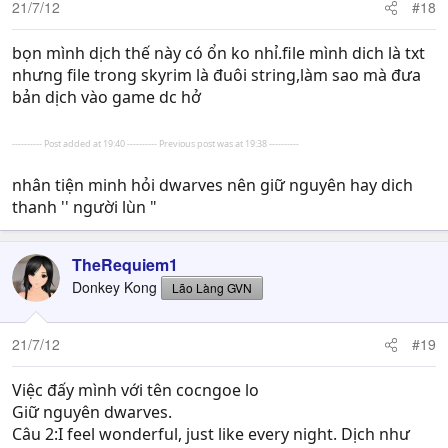
21/7/12
#18
bọn mình dịch thế này có ổn ko nhỉ.file mình dich là txt
nhưng file trong skyrim là đuôi string,làm sao mà đưa
bản dịch vào game dc hở
---------- Post added at 19:40 ---------- Previous post was at 19:38 ----------
nhân tiện minh hỏi dwarves nên giữ nguyên hay dich
thanh '' người lùn "
TheRequiem1
Donkey Kong
Lão Làng GVN
21/7/12
#19
Việc đấy mình với tên cocngoe lo
Giữ nguyên dwarves.
Câu 2:I feel wonderful, just like every night. Dịch như