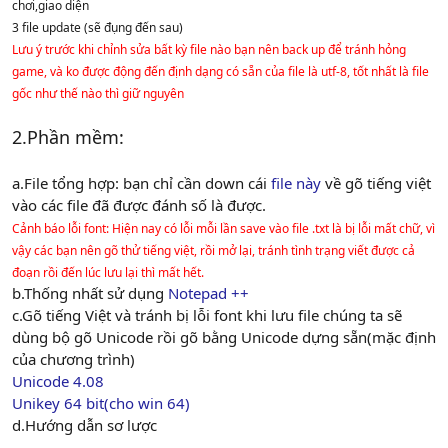
chơi,giao diện
3 file update (sẽ đụng đến sau)
Lưu ý trước khi chỉnh sửa bất kỳ file nào bạn nên back up để tránh hỏng
game, và ko được động đến định dạng có sẵn của file là utf-8, tốt nhất là file
gốc như thế nào thì giữ nguyên
2.Phần mềm:
a.File tổng hợp: bạn chỉ cần down cái
file này
về gõ tiếng việt
vào các file đã được đánh số là được.
Cảnh báo lỗi font: Hiện nay có lỗi mỗi lần save vào file .txt là bị lỗi mất chữ, vì
vậy các bạn nên gõ thử tiếng việt, rồi mở lại, tránh tình trạng viết được cả
đoạn rồi đến lúc lưu lại thì mất hết.
b.Thống nhất sử dụng
Notepad ++
c.Gõ tiếng Việt và tránh bị lỗi font khi lưu file chúng ta sẽ
dùng bộ gõ Unicode rồi gõ bằng Unicode dựng sẵn(mặc định
của chương trình)
Unicode 4.08
Unikey 64 bit(cho win 64)
d.Hướng dẫn sơ lược