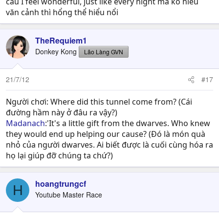
câu I feel wonderful, just like every night mà ko hiểu
văn cảnh thì hổng thể hiểu nổi
TheRequiem1
Donkey Kong
Lão Làng GVN
21/7/12
#17
Người chơi: Where did this tunnel come from? (Cái
đường hầm này ở đâu ra vậy?)
Madanach
:'It's a little gift from the dwarves. Who knew
they would end up helping our cause? (Đó là món quà
nhỏ của người dwarves. Ai biết được là cuối cùng hóa ra
họ lại giúp đỡ chúng ta chứ?)
hoangtrungcf
H
Youtube Master Race