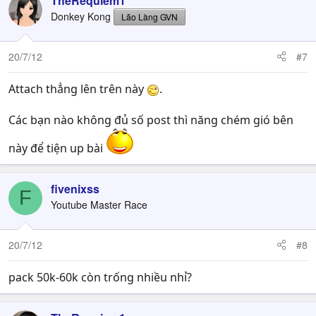
TheRequiem1
Donkey Kong
Lão Làng GVN
20/7/12
#7
Attach thẳng lên trên này
.
Các bạn nào không đủ số post thì năng chém gió bên
này để tiện up bài
fivenixss
F
Youtube Master Race
20/7/12
#8
pack 50k-60k còn trống nhiều nhỉ?