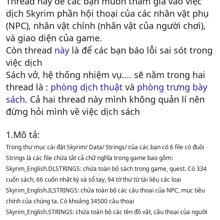
Thread này để các bạn muốn tham gia vào việc
dịch Skyrim phần hội thoại của các nhân vật phụ
(NPC), nhân vật chính (nhân vật của người chơi),
và giao diện của game.
Còn thread
này
là để các bạn báo lỗi sai sót trong
việc dịch
Sách vở, hệ thống nhiệm vụ.... sẽ nằm trong hai
thread là :
phòng dịch thuật
và
phòng trưng bày
sách
. Cả hai thread này mình không quản lí nên
đừng hỏi mình về việc dịch sách
1.Mô tả:
Trong thư mục cài đặt Skyrim/ Data/ Strings/ của các bạn có 6 file có đuôi
Strings là các file chứa tất cả chữ nghĩa trong game bao gồm:
Skyrim_English.DLSTRINGS: chứa toàn bộ sách trong game, quest. Có 334
cuốn sách, 66 cuốn nhật ký và sổ tay, 94 tờ thư từ tài liệu các loại
Skyrim_English.ILSTRINGS: chứa toàn bộ các câu thoại của NPC, mục tiêu
chính của chúng ta. Có khoảng 34500 câu thoại
Skyrim_English.STRINGS: chứa toàn bộ các tên đồ vật, câu thoại của người