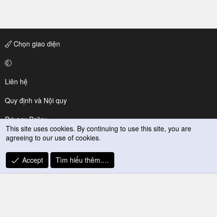
Chọn giao diện
Liên hệ
Quy định và Nội quy
Privacy Policy
This site uses cookies. By continuing to use this site, you are
agreeing to our use of cookies.
Trợ giúp
R
Accept
Tìm hiểu thêm.…
S
S