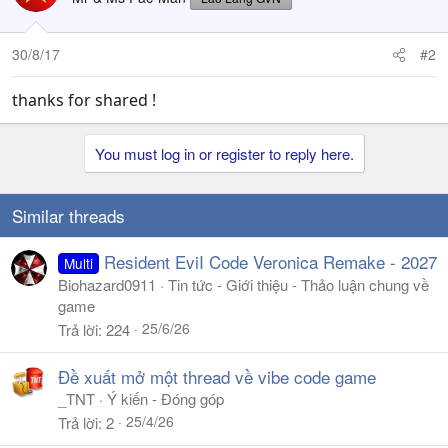
i
o
n
30/8/17
#2
s
:
thanks for shared !
You must log in or register to reply here.
Similar threads
Resident EviI Code Veronica Remake - 2027
Multi
Biohazard0911
Tin tức - Giới thiệu - Thảo luận chung về
game
25/6/26
Trả lời
224
Đề xuất mở một thread về vibe code game
_TNT
Ý kiến - Đóng góp
25/4/26
Trả lời
2