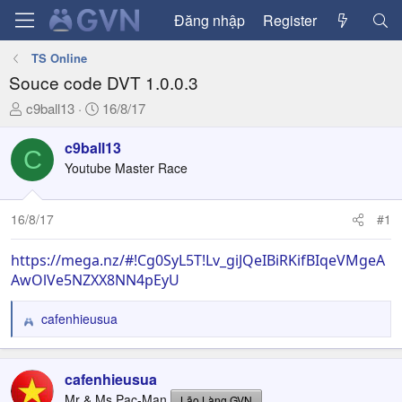
Đăng nhập
Register
TS Online
Souce code DVT 1.0.0.3
T
N
c9ball13
16/8/17
h
g
r
à
c9ball13
C
e
y
Youtube Master Race
a
g
d
ử
16/8/17
#1
s
i
t
a
https://mega.nz/#!Cg0SyL5T!Lv_giJQeIBiRKifBIqeVMgeA
r
AwOlVe5NZXX8NN4pEyU
t
e
cafenhieusua
R
r
e
a
c
cafenhieusua
t
Mr & Ms Pac-Man
Lão Làng GVN