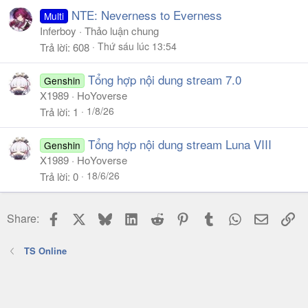
NTE: Neverness to Everness
Multi
Inferboy
Thảo luận chung
Thứ sáu lúc 13:54
Trả lời
608
Tổng hợp nội dung stream 7.0
Genshin
X1989
HoYoverse
1/8/26
Trả lời
1
Tổng hợp nội dung stream Luna VIII
Genshin
X1989
HoYoverse
18/6/26
Trả lời
0
Facebook
X
Bluesky
LinkedIn
Reddit
Pinterest
Tumblr
WhatsApp
Email
Li
Share:
TS Online