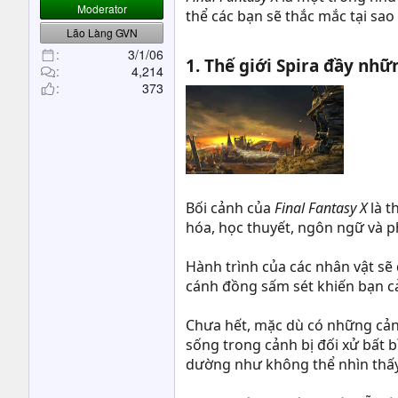
t
Moderator
thể các bạn sẽ thắc mắc tại sao
e
Lão Làng GVN
r
3/1/06
1. Thế giới Spira đầy nhữ
4,214
373
Bối cảnh của
Final Fantasy X
là t
hóa, học thuyết, ngôn ngữ và 
Hành trình của các nhân vật sẽ
cánh đồng sấm sét khiến bạn cả
Chưa hết, mặc dù có những cảnh
sống trong cảnh bị đối xử bất b
dường như không thể nhìn thấy