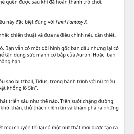
hể quên được sau khi đã hoàn thành trò chơi.
ều này đặc biệt đúng với
Final Fantasy X.
nhắc chiến thuật và đưa ra điều chỉnh nếu cần thiết.
nó. Bạn vẫn có một đội hình gốc ban đầu nhưng lại có
ó thể tận dụng sức mạnh cơ bắp của Auron. Hoặc, bạn
chẳng hạn.
u sao blitzball, Tidus, trong hành trình với nữ triệu
vật khổng lồ Sin”.
hát triển sâu như thế nào. Trên suốt chặng đường,
u khó khăn, thử thách niềm tin và khám phá ra những
 mọi chuyện thì lại có một nút thắt mới được tạo ra