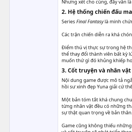
Nhưng xét cho cùng, đây vẫn là
2. Hệ thống chiến đấu man
Series
Final Fantasy
là minh chứ
Các trận chiến diễn ra khá chón
Điểm thú vị thực sự trong hệ t
thể thay đổi thành viên bất kỳ 
muốn thứ gì đó khủng khiếp hơn
3. Cốt truyện và nhân vật
Nội dung game được mô tả ngắ
hồi sư xinh đẹp Yuna giải cứ thế
Một bản tóm tắt khá chung chun
từng nhân vật đều có những tha
sự thật quan trọng về bản thân
Game cũng không thiếu những bấ