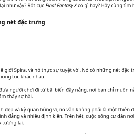
 lại như vậy? Rốt cục
Final Fantasy X
có gì hay? Hãy cùng tìm 
ng nét đặc trưng​
hế giới Spira, và nó thực sự tuyệt vời. Nó có những nét đặc
phong tục khác nhau.
 đưa người chơi đi từ bãi biển đầy nắng, nơi bạn chỉ muốn
m thấy sợ hãi.
 đẹp và kỳ quan hùng vĩ, nó vẫn không phải là một thiên đư
ình đẳng và nhiều định kiến. Trên hết, cuộc sống cư dân nơi 
 tương lai.