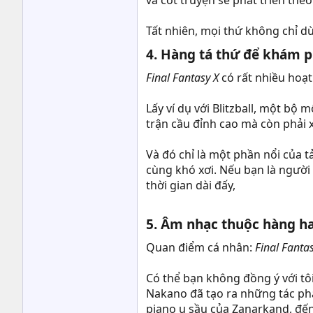
và cốt truyện sẽ phát triển th
Tất nhiên, mọi thứ không chỉ d
4. Hàng tá thứ để khám p
Final Fantasy X
có rất nhiều hoạ
Lấy ví dụ với Blitzball, một bộ
trận cầu đỉnh cao mà còn phải 
Và đó chỉ là một phần nổi của t
cùng khó xơi. Nếu bạn là người
thời gian dài đấy,
5. Âm nhạc thuộc hàng hay
Quan điểm cá nhân:
Final Fanta
Có thể bạn không đồng ý với tô
Nakano đã tạo ra những tác ph
piano u sầu của Zanarkand, đến