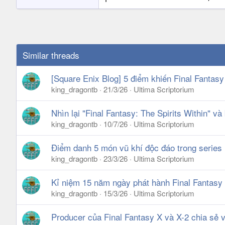
Similar threads
[Square Enix Blog] 5 điểm khiến Final Fantasy
king_dragontb
21/3/26
Ultima Scriptorium
Nhìn lại "Final Fantasy: The Spirits Within" và
king_dragontb
10/7/26
Ultima Scriptorium
Điểm danh 5 món vũ khí độc đáo trong series 
king_dragontb
23/3/26
Ultima Scriptorium
Kỉ niệm 15 năm ngày phát hành Final Fantasy I
king_dragontb
15/3/26
Ultima Scriptorium
Producer của Final Fantasy X và X-2 chia sẻ 