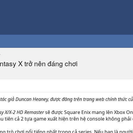
antasy X trở nên đáng chơi
 tác giả Duncan Heaney, được đăng trên trang web chính thức c
asy X/X-2 HD Remaster
sẽ được Square Enix mang lên Xbox On
ầu tiên cả 2 tựa game xuất hiện trên hệ console không phải
g trò chơi nổi tiếng nhất trong cả series. Nếu bạn là ngườ