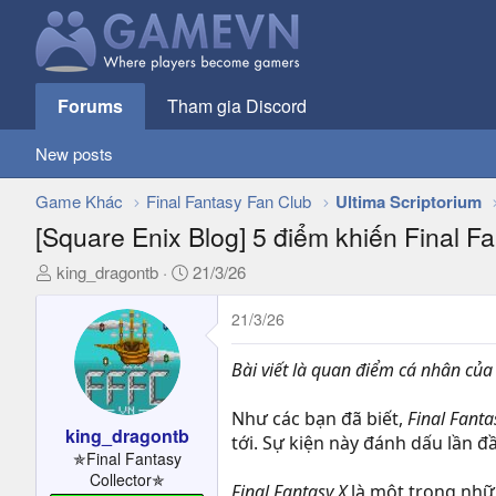
Forums
Tham gia Discord
New posts
Game Khác
Final Fantasy Fan Club
Ultima Scriptorium
[Square Enix Blog] 5 điểm khiến Final F
T
N
king_dragontb
21/3/26
h
g
r
à
21/3/26
e
y
a
g
Bài viết là quan điểm cá nhân của
d
ử
s
i
Như các bạn đã biết,
Final Fant
t
king_dragontb
tới. Sự kiện này đánh dấu lần đ
a
✯Final Fantasy
r
Collector✯
Final Fantasy X
là một trong nhữn