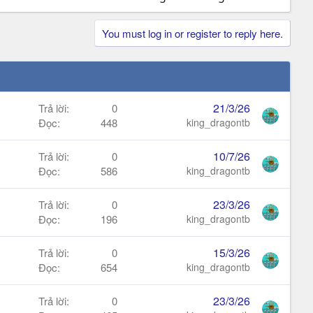
You must log in or register to reply here.
21/3/26
Trả lời
0
Đọc
448
king_dragontb
10/7/26
Trả lời
0
Đọc
586
king_dragontb
23/3/26
Trả lời
0
Đọc
196
king_dragontb
15/3/26
Trả lời
0
Đọc
654
king_dragontb
23/3/26
Trả lời
0