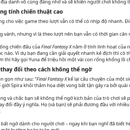
 địa danh vô cùng đáng nhớ và sẽ khiến người chơi không t
g tính chiến thuật cao​
ng cho việc game theo lượt vẫn có thể có nhịp độ nhanh. Đi
g vánh, nhưng vì là theo lượt nên bạn vẫn có thời gian cân 
hống chiến đấu của
Final Fantasy X
nằm ở tính linh hoạt của 
lúc nào. Ví dụ bạn đang cần giải quyết nhanh kẻ địch thì c
 thì hãy gọi Yuna để triệu hồi một vài con rổng khổng lồ 
 thay đổi theo cách không thể ngờ​
n gọn như sau: “
Final Fantasy X
kể lại câu chuyện của một siê
 giới Spira khỏi thảm họa diệt vong bất tận gây ra bởi quái 
g và chắc bạn sẽ không thể ngờ kịch bản của trò chơi sẽ p
y đổi đầy ý nghĩa. Họ (và bạn) sẽ phải đương đầu với nhiề
.
t ngờ dành cho người chơi – ngay khi bạn nghĩ đã biết hết