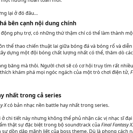
eo một hướng hoàn toàn mới.
ừng lại ở đó đâu…
há bên cạnh nội dung chính​
t động phụ trợ, có những thứ thậm chí có thể làm thành mộ
 môn thể thao chiến thuật lai giữa bóng đá và bóng rổ và di
xây dựng một đội bóng chất lượng nhất có thể, thăm dò các 
ảng băng mà thôi. Người chơi sẽ có cơ hội truy tìm rất nhi
 thích khám phá mọi ngóc ngách của một trò chơi điện tử,
F
 nhất trong cả series​
sy X
có bản nhạc nền battle hay nhất trong series.
i ở chi tiết này nhưng không thể phủ nhận các vị nhạc sĩ 
ẩm thật sự đặc biệt trong bộ soundtrack của
Final Fantasy X
 sự dồn dập mãnh liệt của boss theme. Dù là phong cách n