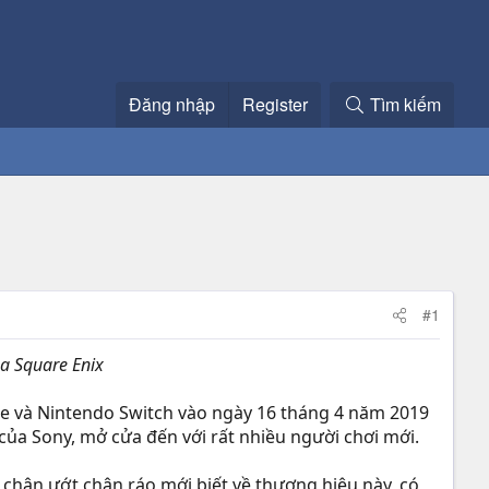
Đăng nhập
Register
Tìm kiếm
#1
ủa Square Enix
e và Nintendo Switch vào ngày 16 tháng 4 năm 2019
 của Sony, mở cửa đến với rất nhiều người chơi mới.
i chân ướt chân ráo mới biết về thương hiệu này, có