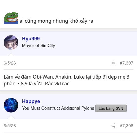
ai cũng mong nhưng khó xảy ra
Ryu999
Mayor of SimCity
6/5/26
#7,307
Làm về đám Obi-Wan, Anakin, Luke lại tiếp đi dẹp mẹ 3
phần 7,8,9 là vừa. Rác vkl rác.
Happye
You Must Construct Additional Pylons
Lão Làng GVN
6/5/26
#7,308