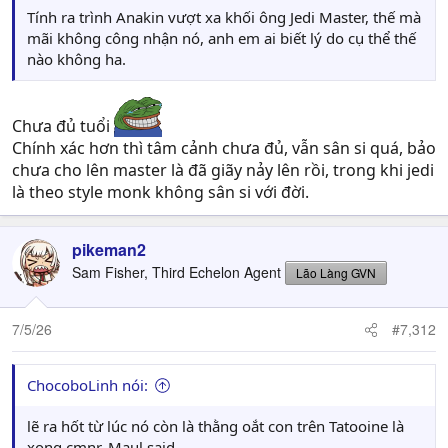
Tính ra trình Anakin vượt xa khối ông Jedi Master, thế mà
mãi không công nhận nó, anh em ai biết lý do cụ thể thế
nào không ha.
Chưa đủ tuổi
Chính xác hơn thì tâm cảnh chưa đủ, vẫn sân si quá, bảo
chưa cho lên master là đã giãy nảy lên rồi, trong khi jedi
là theo style monk không sân si với đời.
pikeman2
Sam Fisher, Third Echelon Agent
Lão Làng GVN
7/5/26
#7,312
ChocoboLinh nói:
lẽ ra hốt từ lúc nó còn là thằng oắt con trên Tatooine là
xong cmnr, Maul said