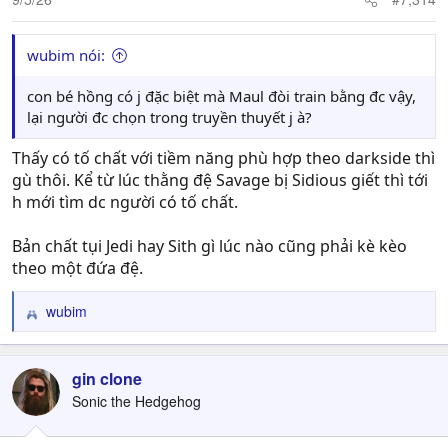
wubim nói:
con bé hồng có j đặc biệt mà Maul đòi train bằng đc vậy,
lại người đc chọn trong truyền thuyết j à?
Thấy có tố chất với tiềm năng phù hợp theo darkside thì
gù thôi. Kể từ lúc thằng đệ Savage bị Sidious giết thì tới
h mới tìm dc người có tố chất.
Bản chất tụi Jedi hay Sith gì lúc nào cũng phải kè kèo
theo một đứa đệ.
wubim
R
e
a
c
gin clone
t
Sonic the Hedgehog
i
o