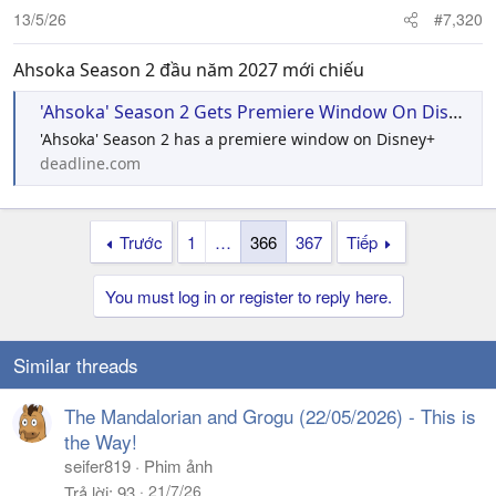
13/5/26
#7,320
Ahsoka Season 2 đầu năm 2027 mới chiếu
'Ahsoka' Season 2 Gets Premiere Window On Disney+
'Ahsoka' Season 2 has a premiere window on Disney+
deadline.com
Trước
1
…
366
367
Tiếp
You must log in or register to reply here.
Similar threads
The Mandalorian and Grogu (22/05/2026) - This is
the Way!
seifer819
Phim ảnh
21/7/26
Trả lời
93