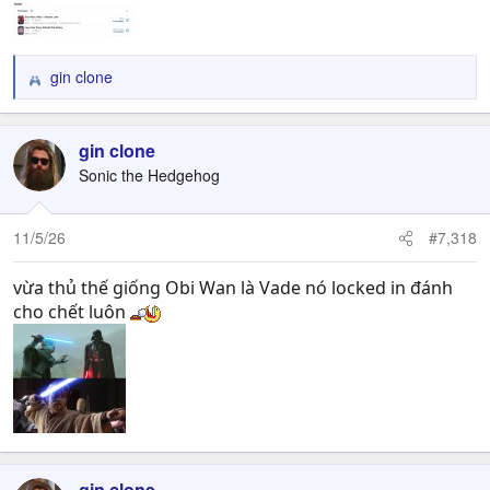
gin clone
R
e
a
c
gin clone
t
Sonic the Hedgehog
i
o
n
11/5/26
#7,318
s
:
vừa thủ thế giống Obi Wan là Vade nó locked in đánh
cho chết luôn
gin clone