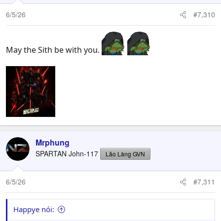
6/5/26
#7,310
May the Sith be with you.
Mrphung
SPARTAN John-117
Lão Làng GVN
6/5/26
#7,311
Happye nói: