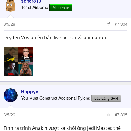
seifer819
101st Airborne
Moderator
6/5/26
#7,304
Dryden Vos phiên bản live-action và animation.
Happye
You Must Construct Additional Pylons
Lão Làng GVN
6/5/26
#7,305
Tính ra trình Anakin vượt xa khối ông Jedi Master, thế