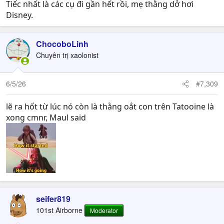
Tiếc nhất là các cụ đi gần hết rồi, mẹ thằng dở hơi
Disney.
ChocoboLinh
Chuyên trị xaolonist
6/5/26
#7,309
lẽ ra hốt từ lúc nó còn là thằng oắt con trên Tatooine là
xong cmnr, Maul said
seifer819
101st Airborne
Moderator