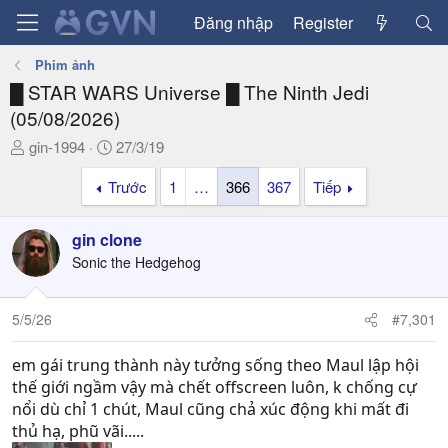
Đăng nhập
Register
Phim ảnh
█ STAR WARS Universe █ The Ninth Jedi
(05/08/2026)
T
N
gin-1994
27/3/19
h
g
Trước
1
…
366
367
Tiếp
r
à
e
y
a
g
gin clone
d
ử
Sonic the Hedgehog
s
i
t
a
5/5/26
#7,301
r
t
em gái trung thành này tưởng sống theo Maul lập hội
e
thế giới ngầm vậy mà chết offscreen luôn, k chống cự
r
nổi dù chỉ 1 chút, Maul cũng chả xúc động khi mất đi
thủ hạ, phũ vãi.....