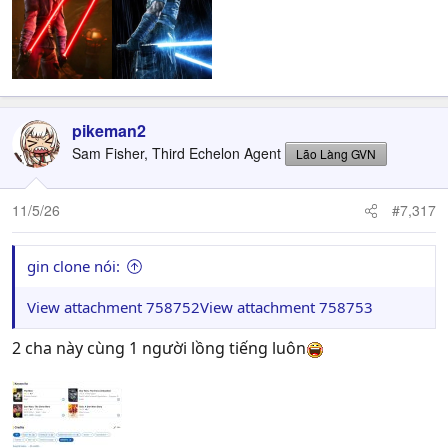
pikeman2
Sam Fisher, Third Echelon Agent
Lão Làng GVN
11/5/26
#7,317
gin clone nói:
View attachment 758752
View attachment 758753
2 cha này cùng 1 người lồng tiếng luôn