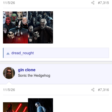
n
11/5/26
#7,315
s
:
dread_nought
R
e
a
c
gin clone
t
Sonic the Hedgehog
i
o
n
11/5/26
#7,316
s
: