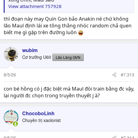
View attachment 757928
thì đoạn này may Quin Gon bảo Anakin né chứ không
lão Maul định lái xe tông thằng nhóc random chả quen
biết mẹ gì gặp trên đường luôn
wubim
Cơ trưởng U60
Lão Làng GVN
8/5/26
#7,313
con bé hồng có j đặc biệt mà Maul đòi train bằng đc vậy,
lại người đc chọn trong truyền thuyết j à?
ChocoboLinh
Chuyên trị xaolonist
9/5/26
#7,314