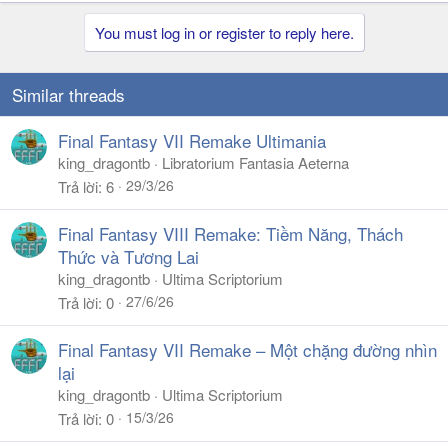
You must log in or register to reply here.
Similar threads
Final Fantasy VII Remake Ultimania
king_dragontb
Libratorium Fantasia Aeterna
29/3/26
Trả lời
6
Final Fantasy VIII Remake: Tiềm Năng, Thách
Thức và Tương Lai
king_dragontb
Ultima Scriptorium
27/6/26
Trả lời
0
Final Fantasy VII Remake – Một chặng đường nhìn
lại
king_dragontb
Ultima Scriptorium
15/3/26
Trả lời
0