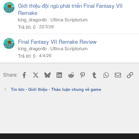
Giới thiệu đội ngũ phát triển Final Fantasy VII
Remake
king_dragontb
Ultima Scriptorium
22/3/26
Trả lời
0
Final Fantasy VII Remake Review
king_dragontb
Ultima Scriptorium
4/4/26
Trả lời
0
Facebook
X
Bluesky
LinkedIn
Reddit
Pinterest
Tumblr
WhatsApp
Email
Li
Share:
Tin tức - Giới thiệu - Thảo luận chung về game