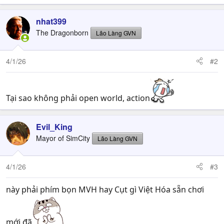
nhat399
The Dragonborn
Lão Làng GVN
4/1/26
#2
Tại sao không phải open world, action
Evil_King
Mayor of SimCity
Lão Làng GVN
4/1/26
#3
này phải phím bọn MVH hay Cụt gì Việt Hóa sẵn chơi
mới đã