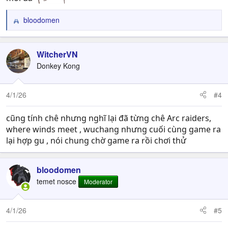
bloodomen
R
e
a
c
WitcherVN
t
Donkey Kong
i
o
n
4/1/26
#4
s
:
cũng tính chê nhưng nghĩ lại đã từng chê Arc raiders,
where winds meet , wuchang nhưng cuối cùng game ra
lại hợp gu , nói chung chờ game ra rồi chơi thử
bloodomen
temet nosce
Moderator
4/1/26
#5