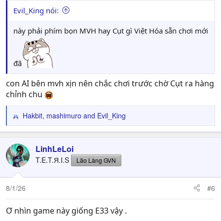
Evil_King nói:
này phải phím bọn MVH hay Cụt gì Việt Hóa sẵn chơi mới
đã
con AI bên mvh xịn nên chắc chơi trước chờ Cụt ra hàng
chỉnh chu
Hakbit
,
mashimuro
and
Evil_King
R
e
a
c
LinhLeLoi
t
T.E.T.Я.I.S
Lão Làng GVN
i
o
n
8/1/26
#6
s
:
Ơ nhìn game này giống E33 vậy .