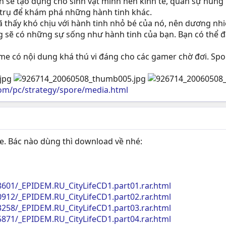
bạn sẽ tạo dụng cho sinh vật mình nền kinh tế, quân sự hùn
ũ trụ để khám phá những hành tinh khác.
đã thấy khó chịu với hành tinh nhỏ bé của nó, nên dương nhi
g sẽ có những sự sống như hành tinh của bạn. Bạn có thể 
me có nội dung khá thú vi đáng cho các gamer chờ đơi. Spor
om/pc/strategy/spore/media.html
fe. Bác nào dùng thì download về nhé:
88601/_EPIDEM.RU_CityLifeCD1.part01.rar.html
90912/_EPIDEM.RU_CityLifeCD1.part02.rar.html
93258/_EPIDEM.RU_CityLifeCD1.part03.rar.html
95871/_EPIDEM.RU_CityLifeCD1.part04.rar.html