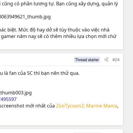
ơi cũng có phần tương tự. Bạn cũng xây dựng, quản lý
hác biệt. Mức độ hay dở sẽ tùy thuộc vào việc nhà
g, gamer năm nay sẽ có thêm nhiều lựa chọn mới chứ
#24
Thread starter
 là fan của SC thì bạn nên thử qua.
7495597
 screenshot mới nhất của
ZooTycoon2: Marine Mania
,