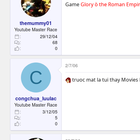
Game
Glory ò the Roman Empi
themummy01
Youtube Master Race
29/12/04
68
0
2/7/06
C
truoc mat la tui thay Movies h
congchua_luulac
Youtube Master Race
3/12/05
5
0