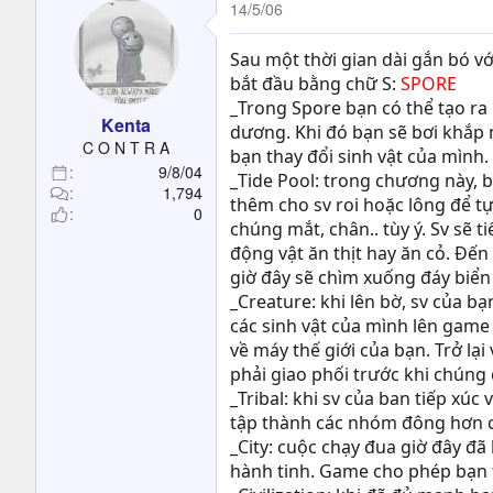
14/5/06
Sau một thời gian dài gắn bó v
bắt đầu bằng chữ S:
SPORE
_Trong Spore bạn có thể tạo ra
Kenta
dương. Khi đó bạn sẽ bơi khắp n
C O N T R A
bạn thay đổi sinh vật của mình
9/8/04
_Tide Pool: trong chương này, b
1,794
thêm cho sv roi hoặc lông để t
0
chúng mắt, chân.. tùy ý. Sv sẽ 
động vật ăn thịt hay ăn cỏ. Đến 
giờ đây sẽ chìm xuống đáy biển
_Creature: khi lên bờ, sv của b
các sinh vật của mình lên game 
về máy thế giới của bạn. Trở lại
phải giao phối trước khi chúng c
_Tribal: khi sv của ban tiếp xú
tập thành các nhóm đông hơn ch
_City: cuộc chạy đua giờ đây đ
hành tinh. Game cho phép bạn t