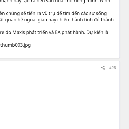
g mạnh hay tạo ra nền văn hóa cho riêng mình. Đỉnh
ên chúng sẽ tiến ra vũ trụ để tìm đến các sự sống
đặt quan hệ ngoại giao hay chiếm hành tinh đó thành
e do Maxis phát triển và EA phát hành. Dự kiến là
#26