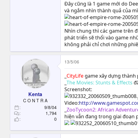
Đây cũng là 1 game mới do Deep
và ngắm nhìn thành quả của m
Nhìn chung thì các game trên đề
phát triển sẽ thổi vào game nh
không phải chỉ chơi những phiê
13/5/06
_
CityLife
game xây dựng thành p
_
The Movies: Stunts & Effects
đ
Screenshot:
Kenta
C O N T R A
Video:
http://www.gamespot.co
9/8/04
_
ZooTycoon2: African Adventu
1,794
hiện vẫn đang trong giai đoạn p
0