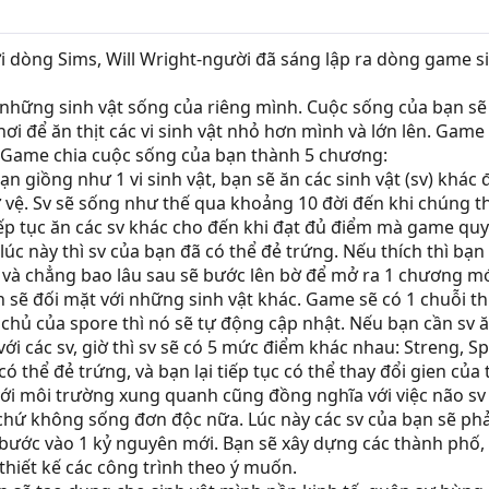
ới dòng Sims, Will Wright-người đã sáng lập ra dòng game
 những sinh vật sống của riêng mình. Cuộc sống của bạn sẽ
ơi để ăn thịt các vi sinh vật nhỏ hơn mình và lớn lên. Gam
. Game chia cuộc sống của bạn thành 5 chương:
ạn giồng như 1 vi sinh vật, bạn sẽ ăn các sinh vật (sv) khác
ự vệ. Sv sẽ sống như thế qua khoảng 10 đời đến khi chúng th
tiếp tục ăn các sv khác cho đến khi đạt đủ điểm mà game quy
lúc này thì sv của bạn đã có thể đẻ trứng. Nếu thích thì bạn
 và chẳng bao lâu sau sẽ bước lên bờ để mở ra 1 chương mớ
ạn sẽ đối mặt với những sinh vật khác. Game sẽ có 1 chuỗi t
chủ của spore thì nó sẽ tự động cập nhật. Nếu bạn cần sv ăn 
 với các sv, giờ thì sv sẽ có 5 mức điểm khác nhau: Streng, S
ó thể đẻ trứng, và bạn lại tiếp tục có thể thay đổi gien của 
c với môi trường xung quanh cũng đồng nghĩa với việc não sv 
ứ không sống đơn độc nữa. Lúc này các sv của bạn sẽ phải c
ã bước vào 1 kỷ nguyên mới. Bạn sẽ xây dựng các thành phố,
hiết kế các công trình theo ý muốn.