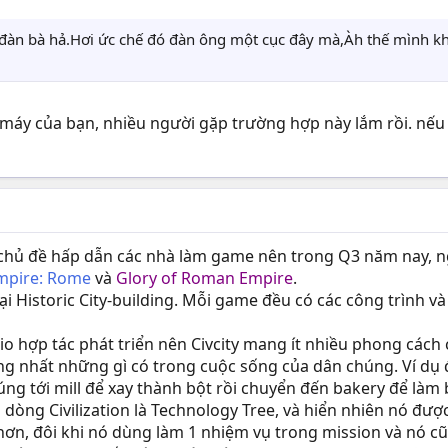
à đàn bà hả.Hơi ức chế đó đàn ông một cục đây mà,Àh thế mình k
h máy của bạn, nhiều người gặp trường hợp này lắm rồi. nếu 
à chủ đề hấp dẫn các nhà làm game nên trong Q3 năm nay, 
Empire: Rome
và
Glory of Roman Empire
.
i Historic City-building. Mỗi game đều có các công trình và
dio hợp tác phát triển nên Civcity mang ít nhiều phong cách 
ng nhất những gì có trong cuộc sống của dân chúng. Ví dụ đ
ng tới mill để xay thành bột rồi chuyển đến bakery để là
dòng Civilization là Technology Tree, và hiển nhiên nó đượ
 hơn, đôi khi nó dùng làm 1 nhiệm vụ trong mission và nó 