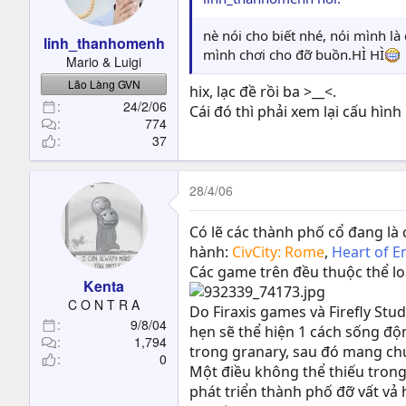
t
e
nè nói cho biết nhé, nói mình l
linh_thanhomenh
r
mình chơi cho đỡ buồn.HÌ HÌ
Mario & Luigi
Lão Làng GVN
hix, lạc đề rồi ba >__<.
24/2/06
Cái đó thì phải xem lại cấu hìn
774
37
28/4/06
Có lẽ các thành phố cổ đang l
hành:
CivCity: Rome
,
Heart of 
Các game trên đều thuộc thể loạ
Kenta
C O N T R A
Do Firaxis games và Firefly Stu
9/8/04
hẹn sẽ thể hiện 1 cách sống độ
1,794
trong granary, sau đó mang chú
0
Một điều không thể thiếu trong 
phát triển thành phố đỡ vất vả