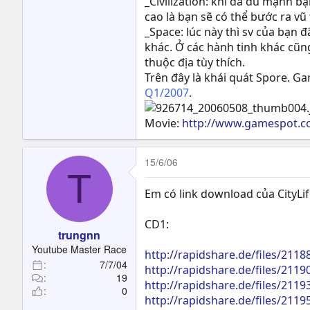
_Civilization: khi đã đủ mạnh 
cao là bạn sẽ có thể bước ra v
_Space: lúc này thì sv của bạn 
khác. Ở các hành tinh khác cũn
thuộc địa tùy thích.
Trên đây là khái quát Spore. Ga
Q1/2007
.
Movie:
http://www.gamespot.c
15/6/06
T
Em có link download của CityLi
CD1:
trungnn
Youtube Master Race
http://rapidshare.de/files/211
7/7/04
http://rapidshare.de/files/211
19
http://rapidshare.de/files/211
0
http://rapidshare.de/files/211