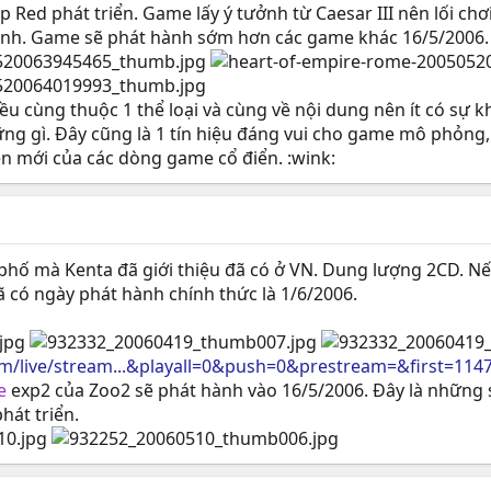
 Red phát triển. Game lấy ý tưởnh từ Caesar III nên lối ch
ình. Game sẽ phát hành sớm hơn các game khác 16/5/2006.
u cùng thuộc 1 thể loại và cùng về nội dung nên ít có sự k
ững gì. Đây cũng là 1 tín hiệu đáng vui cho game mô phỏn
n mới của các dòng game cổ điển. :wink:
hố mà Kenta đã giới thiệu đã có ở VN. Dung lượng 2CD. Nếu
ã có ngày phát hành chính thức là 1/6/2006.
m/live/stream...&playall=0&push=0&prestream=&first=114
re
exp2 của Zoo2 sẽ phát hành vào 16/5/2006. Đây là những
hát triển.