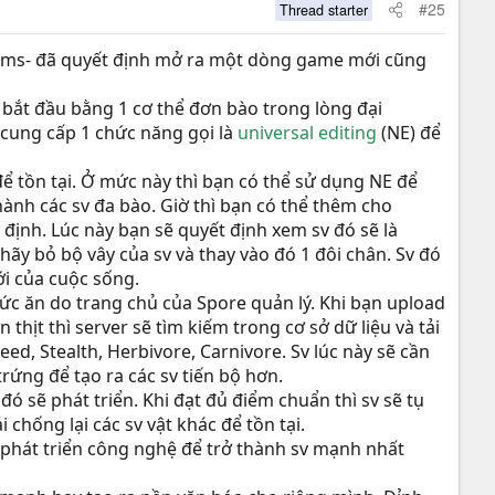
#25
Thread starter
 sims- đã quyết định mở ra một dòng game mới cũng
 bắt đầu bằng 1 cơ thể đơn bào trong lòng đại
e cung cấp 1 chức năng gọi là
universal editing
(NE) để
 để tồn tại. Ở mức này thì bạn có thể sử dụng NE để
ành các sv đa bào. Giờ thì bạn có thể thêm cho
 định. Lúc này bạn sẽ quyết định xem sv đó sẽ là
 hãy bỏ bộ vây của sv và thay vào đó 1 đôi chân. Sv đó
i của cuộc sống.
hức ăn do trang chủ của Spore quản lý. Khi bạn upload
thịt thì server sẽ tìm kiếm trong cơ sở dữ liệu và tải
peed, Stealth, Herbivore, Carnivore. Sv lúc này sẽ cần
trứng để tạo ra các sv tiến bộ hơn.
đó sẽ phát triển. Khi đạt đủ điểm chuẩn thì sv sẽ tụ
hống lại các sv vật khác để tồn tại.
 phát triển công nghệ để trở thành sv mạnh nhất