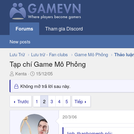
Forums
Tham gia Discord
New posts
Lưu Trữ
Lưu trữ - Fan clubs
Game Mô Phỏng
Thảo luậ
Tạp chí Game Mô Phỏng
T
N
Kenta
15/12/05
h
g
r
à
Không mở trả lời sau này.
e
y
a
g
Trước
1
2
3
4
5
Tiếp
d
ử
s
i
20/3/06
t
a
r
linh_thanhomenh nói: