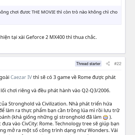
hông chơi đươc THE MOVIE thì còn trò nào không chì cho
hiện tại xài Geforce 2 MX400 thì thua chắc.
#22
Thread starter
ngoài
Caezar IV
thì sẽ có 3 game về Rome được phát
 lối chơi riêng và đều phát hành vào Q2-Q3/2006.
của Stronghold và Civilization. Nhà phát triển hứa
ể làm ra thực phẩm bạn cần trồng lúa mì rồi lưu trữ
m bánh (khá giống những gì stronghold đã làm
).
c đưa vào CivCity: Rome. Technology tree sẽ giúp bạn
cũng mở ra một số công trình dạng như Wonders. Vài