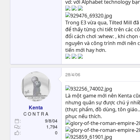
vd: với Alphabet technology bạ
Trong E3 vừa qua, Tilted Mill 
để thấy từng chi tiết trên các
đổi cách chơi :whew: , khi chọn
nguyên và công trình mới nên c
tiến mới hay hơn.
28/4/06
Là một game mới nên Kenta cũn
nhưng quân sự được chú ý nhiề
Kenta
(thực phẩm, đồ dùng, tôn giáo..
C O N T R A
phục nếu thích.
9/8/04
1,794
0