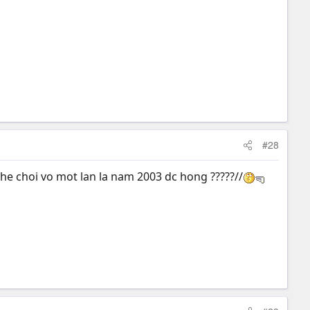
#28
 the choi vo mot lan la nam 2003 dc hong ?????//