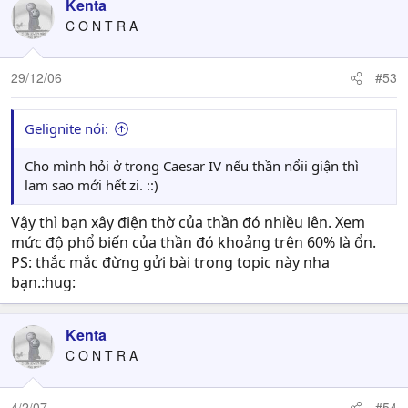
Kenta
C O N T R A
29/12/06
#53
Gelignite nói:
Cho mình hỏi ở trong Caesar IV nếu thần nổii giận thì
lam sao mới hết zi. ::)
Vậy thì bạn xây điện thờ của thần đó nhiều lên. Xem
mức độ phổ biến của thần đó khoảng trên 60% là ổn.
PS: thắc mắc đừng gửi bài trong topic này nha
bạn.:hug:
Kenta
C O N T R A
4/2/07
#54