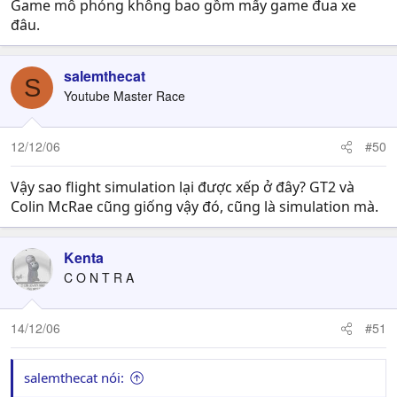
Game mô phỏng không bao gồm mấy game đua xe
đâu.
salemthecat
S
Youtube Master Race
12/12/06
#50
Vậy sao flight simulation lại được xếp ở đây? GT2 và
Colin McRae cũng giống vậy đó, cũng là simulation mà.
Kenta
C O N T R A
14/12/06
#51
salemthecat nói: