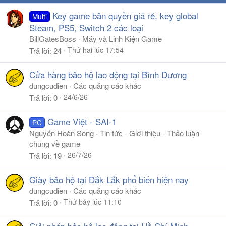
Key game bản quyền giá rẻ, key global
Multi
Steam, PS5, Switch 2 các loại
BillGatesBoss
Máy và Linh Kiện Game
Thứ hai lúc 17:54
Trả lời
24
Cửa hàng bảo hộ lao động tại Bình Dương
dungcudien
Các quảng cáo khác
24/6/26
Trả lời
0
Game Việt - SAI-1
PC
Nguyễn Hoàn Song
Tin tức - Giới thiệu - Thảo luận
chung về game
26/7/26
Trả lời
19
Giày bảo hộ tại Đắk Lắk phổ biến hiện nay
dungcudien
Các quảng cáo khác
Thứ bảy lúc 11:10
Trả lời
0