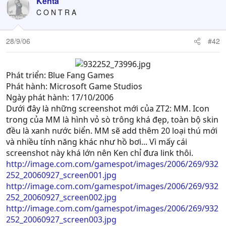
Kenta
C O N T R A
28/9/06
#42
Phát triển: Blue Fang Games
Phát hành: Microsoft Game Studios
Ngày phát hành: 17/10/2006
Dưới đây là những screenshot mới của ZT2: MM. Icon
trong của MM là hình vỏ sò trông khá đẹp, toàn bộ skin
đều là xanh nước biển. MM sẽ add thêm 20 loại thú mới
và nhiều tính năng khác như hồ bơi... Vì mấy cái
screenshot này khá lớn nên Ken chỉ đưa link thôi.
http://image.com.com/gamespot/images/2006/269/932
252_20060927_screen001.jpg
http://image.com.com/gamespot/images/2006/269/932
252_20060927_screen002.jpg
http://image.com.com/gamespot/images/2006/269/932
252_20060927_screen003.jpg