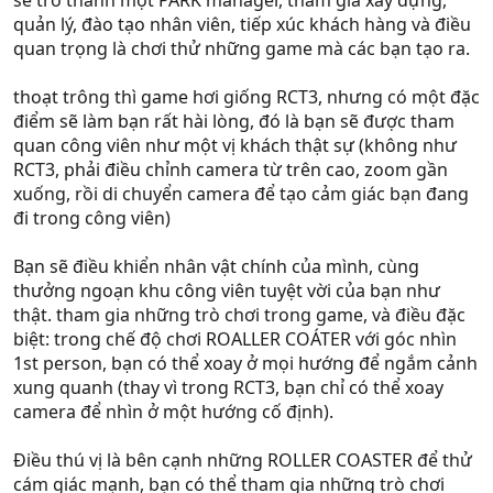
sẽ trở thành một PARK manager, tham gia xây dựng,
quản lý, đào tạo nhân viên, tiếp xúc khách hàng và điều
quan trọng là chơi thử những game mà các bạn tạo ra.
thoạt trông thì game hơi giống RCT3, nhưng có một đặc
điểm sẽ làm bạn rất hài lòng, đó là bạn sẽ được tham
quan công viên như một vị khách thật sự (không như
RCT3, phải điều chỉnh camera từ trên cao, zoom gần
xuống, rồi di chuyển camera để tạo cảm giác bạn đang
đi trong công viên)
Bạn sẽ điều khiển nhân vật chính của mình, cùng
thưởng ngoạn khu công viên tuyệt vời của bạn như
thật. tham gia những trò chơi trong game, và điều đặc
biệt: trong chế độ chơi ROALLER COÁTER với góc nhìn
1st person, bạn có thể xoay ở mọi hướng để ngắm cảnh
xung quanh (thay vì trong RCT3, bạn chỉ có thể xoay
camera để nhìn ở một hướng cố định).
Điều thú vị là bên cạnh những ROLLER COASTER để thử
cám giác mạnh, bạn có thể tham gia những trò chơi