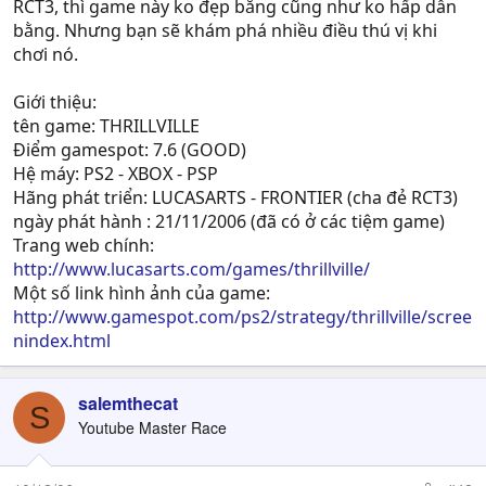
RCT3, thì game này ko đẹp bằng cũng như ko hấp dẫn
bằng. Nhưng bạn sẽ khám phá nhiều điều thú vị khi
chơi nó.
Giới thiệu:
tên game: THRILLVILLE
Điểm gamespot: 7.6 (GOOD)
Hệ máy: PS2 - XBOX - PSP
Hãng phát triển: LUCASARTS - FRONTIER (cha đẻ RCT3)
ngày phát hành : 21/11/2006 (đã có ở các tiệm game)
Trang web chính:
http://www.lucasarts.com/games/thrillville/
Một số link hình ảnh của game:
http://www.gamespot.com/ps2/strategy/thrillville/scree
nindex.html
salemthecat
S
Youtube Master Race