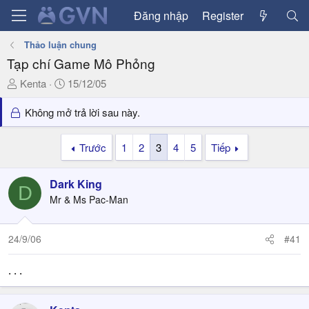
Đăng nhập
Register
Thảo luận chung
Tạp chí Game Mô Phỏng
T
N
Kenta
15/12/05
h
g
r
à
Không mở trả lời sau này.
e
y
a
g
Trước
1
2
3
4
5
Tiếp
d
ử
s
i
Dark King
t
D
a
Mr & Ms Pac-Man
r
t
24/9/06
#41
e
r
. . .