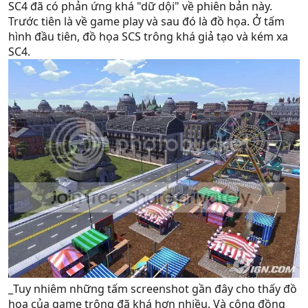
SC4 đã có phản ứng khá "dữ dội" về phiên bản này.
Trước tiên là về game play và sau đó là đồ họa. Ở tấm
hình đầu tiên, đồ họa SCS trông khá giả tạo và kém xa
SC4.
_Tuy nhiêm những tấm screenshot gần đây cho thấy đồ
họa của game trông đã khá hơn nhiều. Và cộng đồng