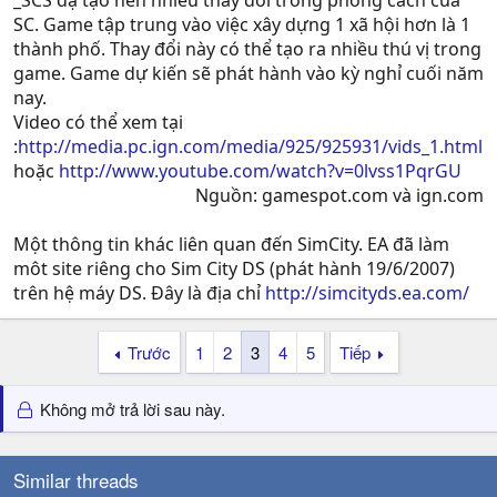
_SCS đạ tạo nên nhiều thay đổi trong phong cách của
SC. Game tập trung vào việc xây dựng 1 xã hội hơn là 1
thành phố. Thay đổi này có thể tạo ra nhiều thú vị trong
game. Game dự kiến sẽ phát hành vào kỳ nghỉ cuối năm
nay.
Video có thể xem tại
:
http://media.pc.ign.com/media/925/925931/vids_1.html
hoặc
http://www.youtube.com/watch?v=0lvss1PqrGU
Nguồn: gamespot.com và ign.com​
Một thông tin khác liên quan đến SimCity. EA đã làm
môt site riêng cho Sim City DS (phát hành 19/6/2007)
trên hệ máy DS. Đây là địa chỉ
http://simcityds.ea.com/
Trước
1
2
3
4
5
Tiếp
Không mở trả lời sau này.
Similar threads