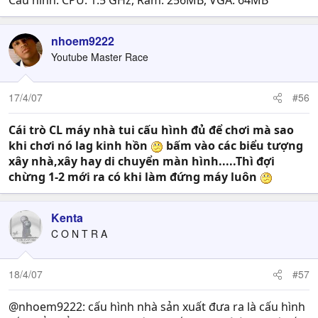
Cấu hình: CPU: 1.5 GHz, Ram: 256MB, VGA: 64MB
nhoem9222
Youtube Master Race
17/4/07
#56
Cái trò CL máy nhà tui cấu hình đủ để chơi mà sao
khi chơi nó lag kinh hồn
bấm vào các biểu tượng
xây nhà,xây hay di chuyển màn hình.....Thì đợi
chừng 1-2 mới ra có khi làm đứng máy luôn
Kenta
C O N T R A
18/4/07
#57
@nhoem9222: cấu hình nhà sản xuất đưa ra là cấu hình