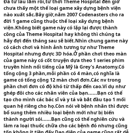
Đã từ lâu lắm rồi,từ thời Theme Hospital đến giờ
chưa thấy một thể loại game xây dựng bệnh viện
nào xuất sắc.Bây giờ,năm 2007 Codenasters cho ra
đời 1 game cũng thuộc thể loại xây dựng bệnh
viện.Không biết game này có lặp lại được thành
công của Theme Hospital hay không thì chúng ta
hãy đợi đến tháng sau sẽ biết.Nhìn chung game này
có cách chơi và hình ảnh tương tự như Theme
Hospital nhưng được 3D hóa.Ở phần chơi theo màn
của game này có cốt truyện dựa theo 1 series phim
truyền hình nổi tiếng của Mỹ là Grey's Anatomy.Có
tổng cộng 3 phần,mỗi phần có 4 màn,có nghĩa là
game có tổng cộng 12 màn chơi đơn.Các nv trong
phần chơi đơn có độ khó từ thấp đến cao.Ví dụ như
ghép đôi cho các nhân viên của bạn......Bạn có thể
tạo cho mình các bác sĩ và y tá và bắt đầu tạo 1 mối
quan hệ riêng cho họ.Còn nói về bệnh nhân thì được
bổ sung thêm nhiều loại bệnh mới như bị biến
thành người sói......Bạn cũng có thể nghiên cứu và
làm ra loại thuốc chữa cho các bệnh đó nhưng cũng
tốn không ít tiền đấy.Dao diện của game cũng rất dễ