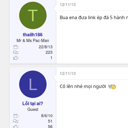
12/11/13
T
Bua ena đưa link ép đá 5 hành m
thailh186
Mr & Ms Pac-Man
22/8/13
223
1
12/11/13
L
Cố lên nhé mọi người
Lỗi tại ai?
Guest
8/6/10
51
56