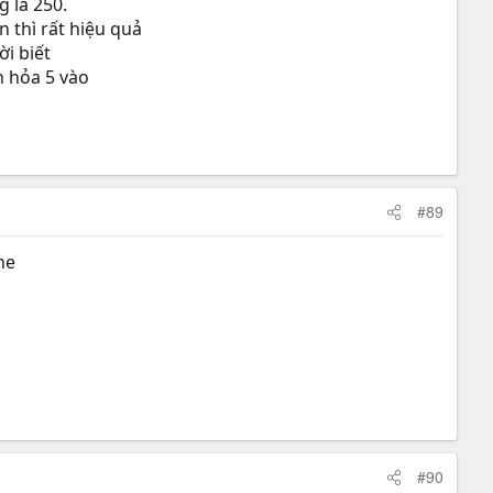
g là 250.
n thì rất hiệu quả
ời biết
n hỏa 5 vào
#89
he
#90