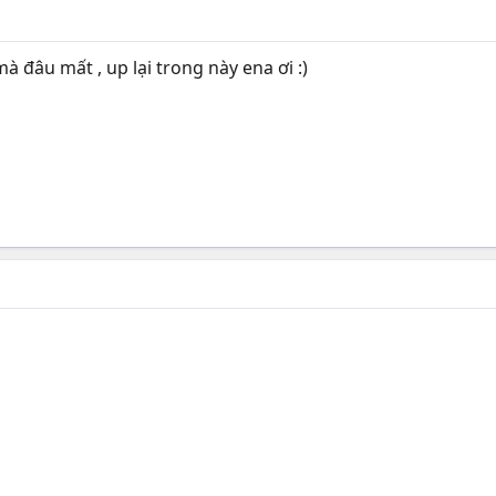
à đâu mất , up lại trong này ena ơi :)