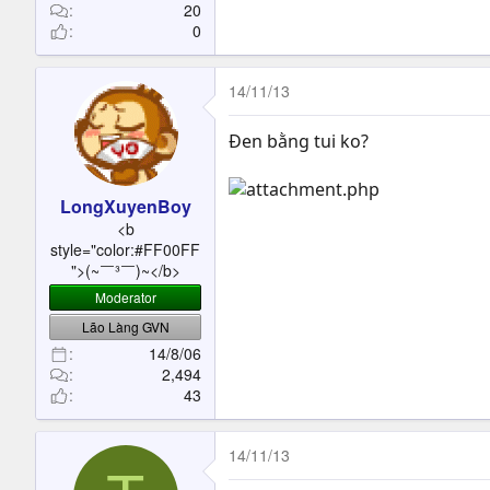
20
0
14/11/13
Đen bằng tui ko?
LongXuyenBoy
<b
style="color:#FF00FF
">(~￣³￣)~</b>
Moderator
Lão Làng GVN
14/8/06
2,494
43
14/11/13