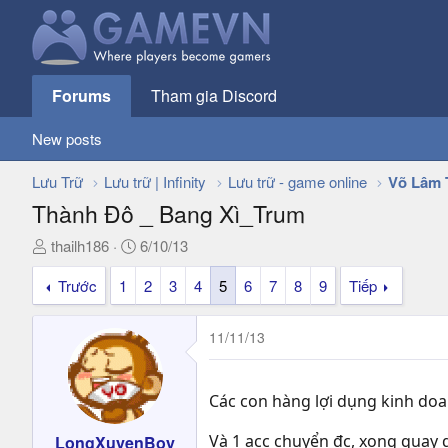
Forums
Tham gia Discord
New posts
Lưu Trữ
Lưu trữ | Infinity
Lưu trữ - game online
Võ Lâm 
Thành Đô _ Bang Xì_Trum
T
N
thailh186
6/10/13
h
g
Trước
1
2
3
4
5
6
7
8
9
Tiếp
r
à
e
y
a
g
11/11/13
d
ử
s
i
t
Các con hàng lợi dụng kinh do
a
r
Và 1 acc chuyển đc, xong quay q
LongXuyenBoy