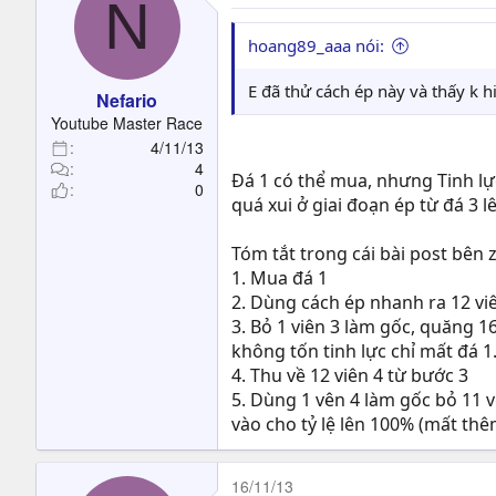
N
hoang89_aaa nói:
E đã thử cách ép này và thấy k hi
Nefario
Youtube Master Race
4/11/13
4
Đá 1 có thể mua, nhưng Tinh l
0
quá xui ở giai đoạn ép từ đá 3 lê
Tóm tắt trong cái bài post bên 
1. Mua đá 1
2. Dùng cách ép nhanh ra 12 viên
3. Bỏ 1 viên 3 làm gốc, quăng 16
không tốn tinh lực chỉ mất đá 1
4. Thu về 12 viên 4 từ bước 3
5. Dùng 1 vên 4 làm gốc bỏ 11 v
vào cho tỷ lệ lên 100% (mất th
16/11/13