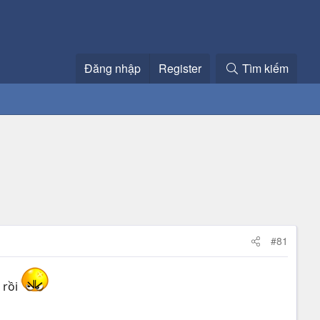
Đăng nhập
Register
Tìm kiếm
#81
 rồi