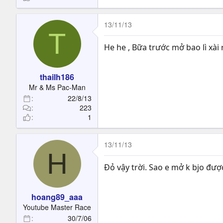
13/11/13
T
He he , Bữa trước mở bao lì xài 
thailh186
Mr & Ms Pac-Man
22/8/13
223
1
13/11/13
H
Đỏ vậy trời. Sao e mở k bjo đượ
hoang89_aaa
Youtube Master Race
30/7/06