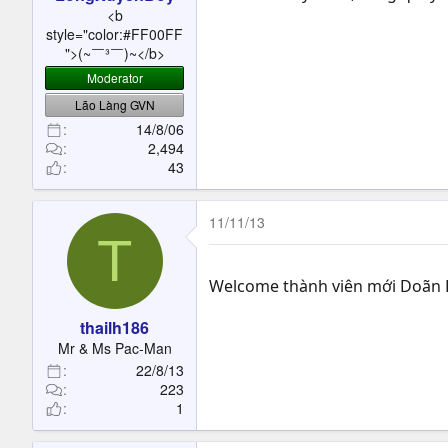
t
<b
e
style="color:#FF00FF
r
">(~￣³￣)~</b>
Moderator
Lão Làng GVN
14/8/06
2,494
43
11/11/13
T
Welcome thành viên mới Doãn P
thailh186
Mr & Ms Pac-Man
22/8/13
223
1