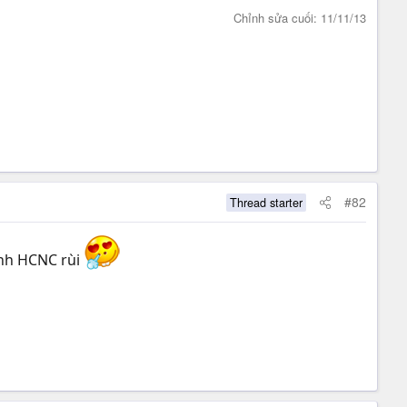
Chỉnh sửa cuối:
11/11/13
#82
Thread starter
ành HCNC rùi