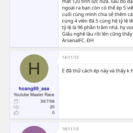
mất 120 tinh lực nữa. sau đó đập
ngoài ra bạn còn có thể ép 5 viê
cuối cùng mình chia sẻ thêm các
cùng 4 viên đá 5 cùng hệ tỷ lệ 
tỷ lệ là 96 phần trăm nhá. hy v
Giấu nghề lâu rồi lên cũng thấ
ArsenalFC. ĐH
14/11/13
H
E đã thử cách ép này và thấy k hi
hoang89_aaa
Youtube Master Race
30/7/06
20
0
16/11/13