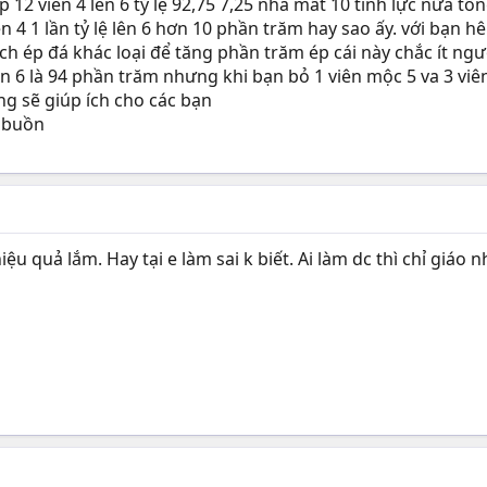
 12 viên 4 lên 6 tỷ lệ 92,75 7,25 nhá mất 10 tinh lực nữa tổn
n 4 1 lần tỷ lệ lên 6 hơn 10 phần trăm hay sao ấy. với bạn hê
h ép đá khác loại để tăng phần trăm ép cái này chắc ít ngư
lên 6 là 94 phần trăm nhưng khi bạn bỏ 1 viên mộc 5 va 3 viê
ọng sẽ giúp ích cho các bạn
y buồn
ệu quả lắm. Hay tại e làm sai k biết. Ai làm dc thì chỉ giáo n