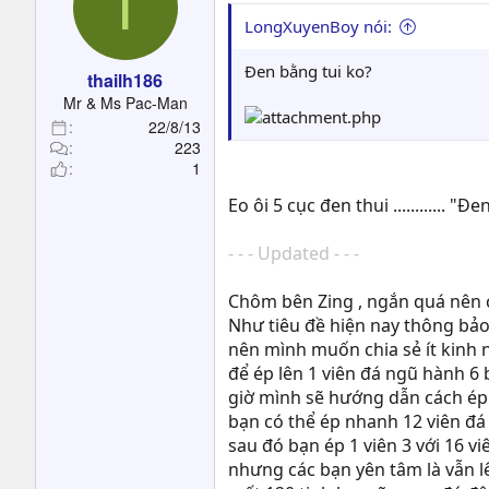
T
LongXuyenBoy nói:
Đen bằng tui ko?
thailh186
Mr & Ms Pac-Man
22/8/13
223
1
Eo ôi 5 cục đen thui ............ "Đ
- - - Updated - - -
Chôm bên Zing , ngắn quá nên 
Như tiêu đề hiện nay thông bảo
nên mình muốn chia sẻ ít kinh 
để ép lên 1 viên đá ngũ hành 6 
giờ mình sẽ hướng dẫn cách ép l
bạn có thể ép nhanh 12 viên đá 
sau đó bạn ép 1 viên 3 với 16 viê
nhưng các bạn yên tâm là vẫn l