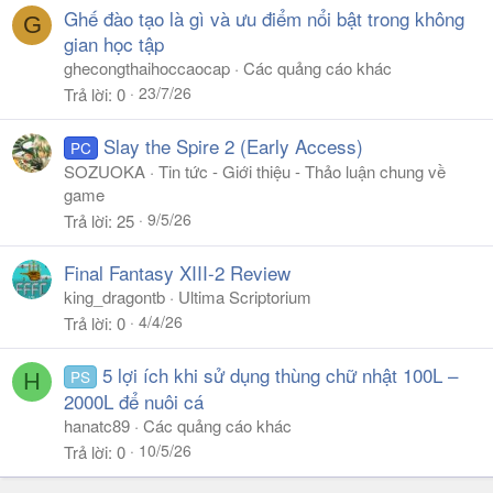
Ghế đào tạo là gì và ưu điểm nổi bật trong không
G
gian học tập
ghecongthaihoccaocap
Các quảng cáo khác
23/7/26
Trả lời
0
Slay the Spire 2 (Early Access)
PC
SOZUOKA
Tin tức - Giới thiệu - Thảo luận chung về
game
9/5/26
Trả lời
25
Final Fantasy XIII-2 Review
king_dragontb
Ultima Scriptorium
4/4/26
Trả lời
0
5 lợi ích khi sử dụng thùng chữ nhật 100L –
PS
H
2000L để nuôi cá
hanatc89
Các quảng cáo khác
10/5/26
Trả lời
0