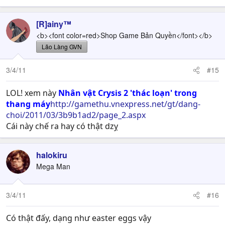
[R]ainy™
<b><font color=red>Shop Game Bản Quyền</font></b>
Lão Làng GVN
3/4/11
#15
LOL! xem này
Nhân vật Crysis 2 'thác loạn' trong
thang máy
http://gamethu.vnexpress.net/gt/dang-
choi/2011/03/3b9b1ad2/page_2.aspx
Cái này chế ra hay có thật dzỵ
halokiru
Mega Man
3/4/11
#16
Có thật đấy, dạng như easter eggs vậy