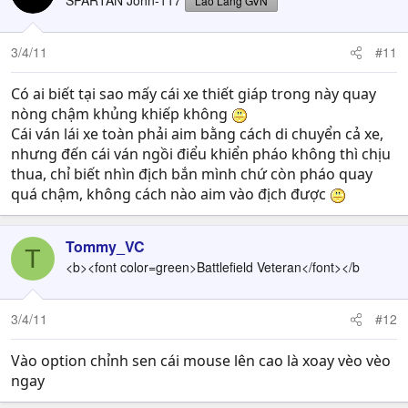
SPARTAN John-117
Lão Làng GVN
3/4/11
#11
Có ai biết tại sao mấy cái xe thiết giáp trong này quay
nòng chậm khủng khiếp không
Cái ván lái xe toàn phải aim bằng cách di chuyển cả xe,
nhưng đến cái ván ngồi điểu khiển pháo không thì chịu
thua, chỉ biết nhìn địch bắn mình chứ còn pháo quay
quá chậm, không cách nào aim vào địch được
Tommy_VC
T
<b><font color=green>Battlefield Veteran</font></b
3/4/11
#12
Vào option chỉnh sen cái mouse lên cao là xoay vèo vèo
ngay