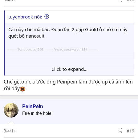
tuyenbrook nói:
Cái này chế mà bác. Đoạn lần 2 gặp Gould ở chỗ có máy
quét bộ nanosuit.
---------- Post added at 19:02 ---------- Previous post was at 18:59 ----------
Click to expand...
Em thử lâu rồi bác ạh không được đâu. Cũng bấm được
cái nút nó kêu "uỳnh" 1 cái nhưng chạy lại chỗ thang
Chế gì,topic trước ông Peinpein làm được,up cả ảnh lên
máy không hiện nút đỏ > không bấm được.
rồi đấy
edit: cái video đầu tiên trước video này tải hơn tháng
PeinPein
trước, nghĩa là chưa ra bản chính thức, có thể là trong
Fire in the hole!
bản leak có chăng ????
[video]
http://www.youtube.com/user/MisterOldFox#p/u
/6/uUXlCH1stNc
[/video]
3/4/11
#19