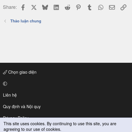
Facebook
X
Bluesky
LinkedIn
Reddit
Pinterest
Tumblr
WhatsApp
Email
Li
Share:
Thảo luận chung
Chọn giao diện
Liên hệ
Quy định và Nội quy
Privacy Policy
This site uses cookies. By continuing to use this site, you are
agreeing to our use of cookies.
Trợ giúp