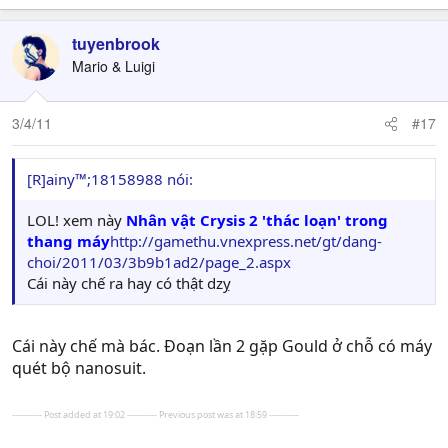
tuyenbrook
Mario & Luigi
3/4/11
#17
[R]ainy™;18158988 nói:
LOL! xem này
Nhân vật Crysis 2 'thác loạn' trong
thang máy
http://gamethu.vnexpress.net/gt/dang-
choi/2011/03/3b9b1ad2/page_2.aspx
Cái này chế ra hay có thật dzỵ
Cái này chế mà bác. Đoạn lần 2 gặp Gould ở chỗ có máy
quét bộ nanosuit.
---------- Post added at 19:02 ---------- Previous post was at 18:59 ----------