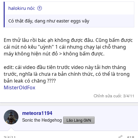
halokiru nói:
Có thật đấy, dạng như easter eggs vậy
Em thử lâu rồi bác ạh không được đâu. Cũng bấm được
cái nút nó kêu "uỳnh" 1 cái nhưng chạy lại chỗ thang
máy không hiện nút đỏ > không bấm được.
edit: cái video đầu tiên trước video này tải hơn tháng
trước, nghĩa là chưa ra bản chính thức, có thể là trong
bản leak có chăng ????
MisterOldFox
Chỉnh sửa cuối:
3/4/11
meteora1194
Sonic the Hedgehog
Lão Làng GVN
3/4/11
#18