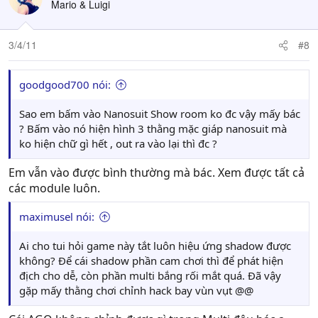
Mario & Luigi
3/4/11
#8
goodgood700 nói:
Sao em bấm vào Nanosuit Show room ko đc vậy mấy bác
? Bấm vào nó hiện hình 3 thằng mặc giáp nanosuit mà
ko hiện chữ gì hết , out ra vào lại thì đc ?
Em vẫn vào được bình thường mà bác. Xem được tất cả
các module luôn.
maximusel nói:
Ai cho tui hỏi game này tắt luôn hiệu ứng shadow được
không? Để cái shadow phần cam chơi thì để phát hiện
địch cho dễ, còn phần multi bắng rối mắt quá. Đã vậy
gặp mấy thằng chơi chỉnh hack bay vùn vụt @@