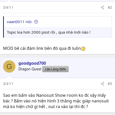
3/4/11
#2
vaan0011 nói:
Topic kia hơn 2000 post rồi , qua nhà mới nào !
MOD bê cái đám link bên đó qua đi luôn
goodgood700
G
Dragon Quest
Lão Làng GVN
3/4/11
#3
Sao em bấm vào Nanosuit Show room ko đc vậy mấy
bác ? Bấm vào nó hiện hình 3 thằng mặc giáp nanosuit
mà ko hiện chữ gì hết , out ra vào lại thì đc ?