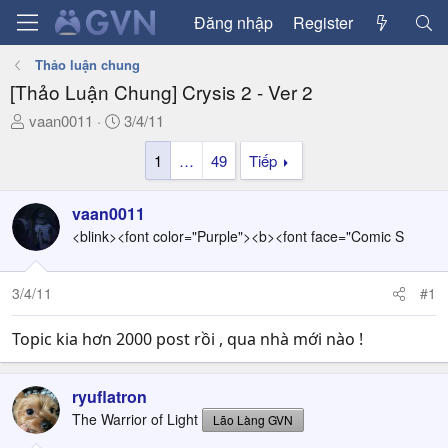
Đăng nhập
Register
Thảo luận chung
[Thảo Luận Chung] Crysis 2 - Ver 2
T
N
vaan0011
3/4/11
h
g
1
…
49
Tiếp
r
à
e
y
a
g
vaan0011
d
ử
<blink><font color="Purple"><b><font face="Comic S
s
i
t
a
3/4/11
#1
r
t
Topic kia hơn 2000 post rồi , qua nhà mới nào !
e
r
ryuflatron
The Warrior of Light
Lão Làng GVN