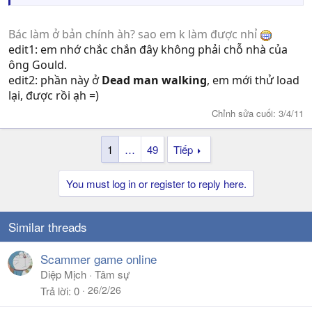
Bác làm ở bản chính àh? sao em k làm được nhỉ
edit1: em nhớ chắc chắn đây không phải chỗ nhà của
ông Gould.
edit2: phần này ở
Dead man walking
, em mới thử load
lại, được rồi ạh =)
Chỉnh sửa cuối:
3/4/11
1
…
49
Tiếp
You must log in or register to reply here.
Similar threads
Scammer game online
Diệp Mịch
Tâm sự
26/2/26
Trả lời
0