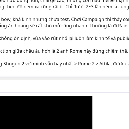
iều hữu dụng hơn, charge cao, nhưng con nào melee mạnh 
theo đồ ném xa cũng rất ít. Chỉ được 2~3 lần ném là cùng
a bow, khá kinh nhưng chưa test. Chơi Campaign thì thấy co
ống ăn hoang sẽ rất khó mở rộng nhanh. Thường là đi Raid
ng ổn định, vừa vào rút nhỏ lại luôn làm kinh tế và public
ction giữa châu âu hơn là 2 anh Rome này đứng chiếm thế.
Shogun 2 với mình vẫn hay nhất > Rome 2 > Attila, được cái a