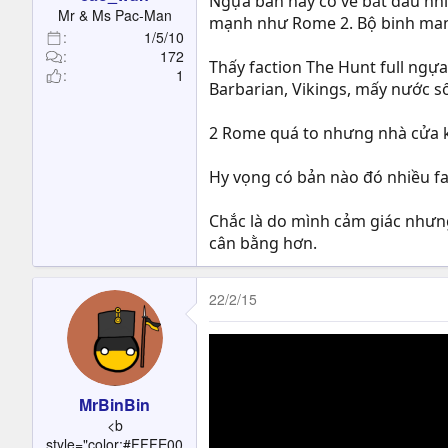
Ngựa bản này có vẻ bắt đầu nh
t
Mr & Ms Pac-Man
mạnh như Rome 2. Bộ binh mang 
e
1/5/10
r
172
Thấy faction The Hunt full ngự
1
Barbarian, Vikings, mấy nước s
2 Rome quá to nhưng nhà cửa khô
Hy vọng có bản nào đó nhiều fa
Chắc là do mình cảm giác nhưng 
cân bằng hơn.
22/2/15
MrBinBin
<b
style="color:#FFFE00