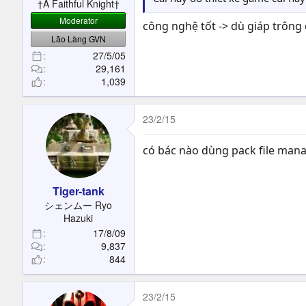
†A Faithful Knight†
Moderator
công nghệ tốt -> dù giáp trông
Lão Làng GVN
27/5/05
29,161
1,039
23/2/15
có bác nào dùng pack file mana
Tiger-tank
シェンムー Ryo
Hazuki
17/8/09
9,837
844
23/2/15