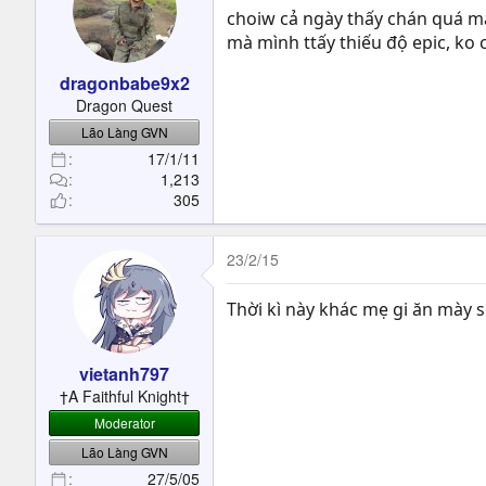
choiw cả ngày thấy chán quá mấy
mà mình ttấy thiếu độ epic, ko
dragonbabe9x2
Dragon Quest
Lão Làng GVN
17/1/11
1,213
305
23/2/15
Thời kì này khác mẹ gi ăn mày s
vietanh797
†A Faithful Knight†
Moderator
Lão Làng GVN
27/5/05