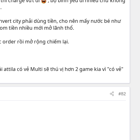
thì charge vứt đi
, bộ binh yếu đi nhiều chứ không
.
nvert city phải dùng tiền, cho nên mấy nước bé như
 om tiền nhiều mới mở lãnh thổ.
 order rồi mở rộng chiếm lại.
ttila có vẻ Multi sẽ thú vị hơn 2 game kia vì "có vẻ"
#82