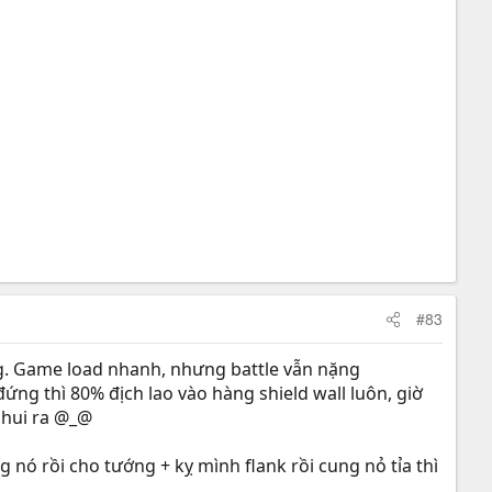
#83
ng. Game load nhanh, nhưng battle vẫn nặng
ứng thì 80% địch lao vào hàng shield wall luôn, giờ
chui ra @_@
nó rồi cho tướng + kỵ mình flank rồi cung nỏ tỉa thì