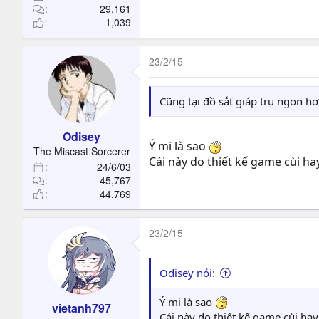
29,161
1,039
23/2/15
Cũng tại đồ sắt giáp trụ ngon h
Odisey
Ý mi là sao
The Miscast Sorcerer
Cái này do thiết kế game cùi hay
24/6/03
45,767
44,769
23/2/15
Odisey nói:
Ý mi là sao
vietanh797
Cái này do thiết kế game cùi hay