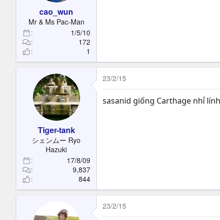
cao_wun
Mr & Ms Pac-Man
1/5/10
172
1
23/2/15
sasanid giống Carthage nhỉ lín
Tiger-tank
シェンムー Ryo
Hazuki
17/8/09
9,837
844
23/2/15