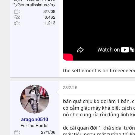
">Generalissimus</b>
8/7/08
8,462
1,213
the settlement is on fireeeeeee
23/2/15
bấn quá chịu ko dc làm 1 bản, 
có cảm giác máy khá biết cách d
nó cho cung rỉa rồi dùng lính 
aragon0510
For the Horde!
dc cái quân đời 1 khá sida, tướ
27/1/06
máy tiêu ngay, mất tướng thì lí