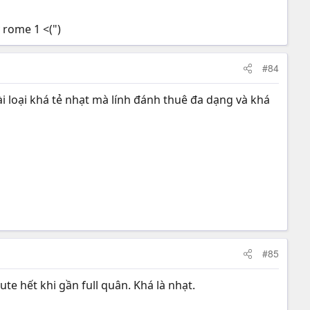
 rome 1 <(")
#84
vài loại khá tẻ nhạt mà lính đánh thuê đa dạng và khá
#85
te hết khi gần full quân. Khá là nhạt.