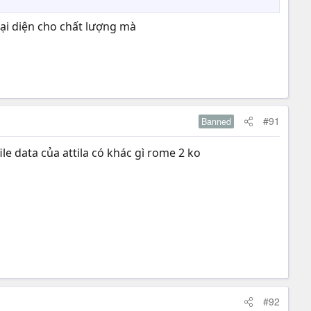
đại diện cho chất lượng mà
#91
Banned
e data của attila có khác gì rome 2 ko
#92