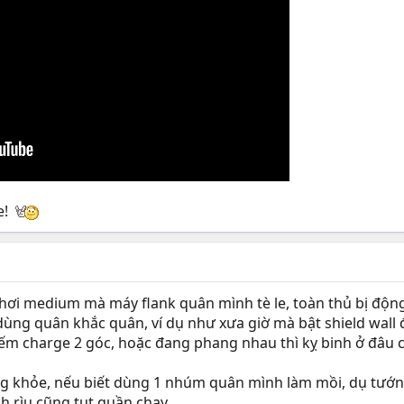
e!
chơi medium mà máy flank quân mình tè le, toàn thủ bị độ
ùng quân khắc quân, ví dụ như xưa giờ mà bật shield wall đ
kiếm charge 2 góc, hoặc đang phang nhau thì kỵ binh ở đâu 
ng khỏe, nếu biết dùng 1 nhúm quân mình làm mồi, dụ tướng 
nh rìu cũng tụt quần chạy