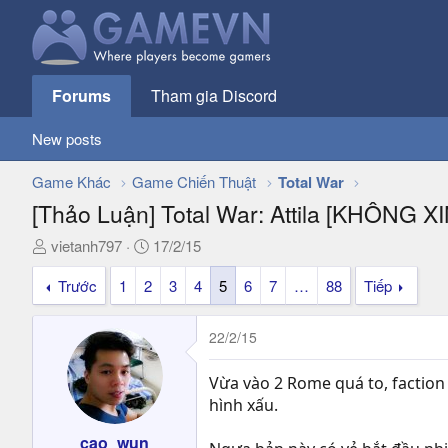
Forums
Tham gia Discord
New posts
Game Khác
Game Chiến Thuật
Total War
[Thảo Luận] Total War: Attila [KHÔNG XI
T
N
vietanh797
17/2/15
h
g
Trước
1
2
3
4
5
6
7
…
88
Tiếp
r
à
e
y
a
g
22/2/15
d
ử
s
i
Vừa vào 2 Rome quá to, faction
t
hình xấu.
a
r
cao_wun