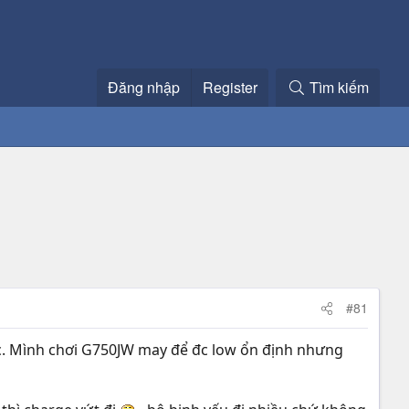
Đăng nhập
Register
Tìm kiếm
#81
ợc. Mình chơi G750JW may để đc low ổn định nhưng