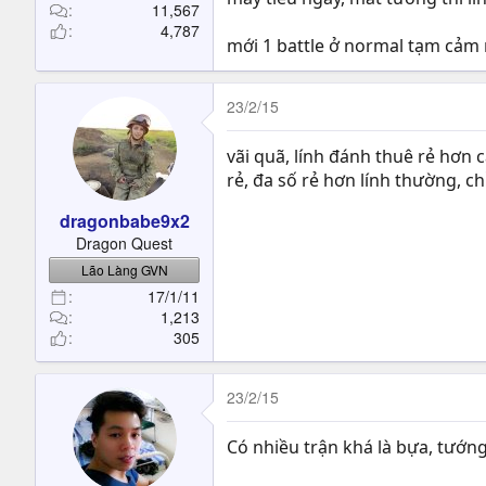
11,567
4,787
mới 1 battle ở normal tạm cảm n
23/2/15
vãi quã, lính đánh thuê rẻ hơn 
rẻ, đa số rẻ hơn lính thường, c
dragonbabe9x2
Dragon Quest
Lão Làng GVN
17/1/11
1,213
305
23/2/15
Có nhiều trận khá là bựa, tướng