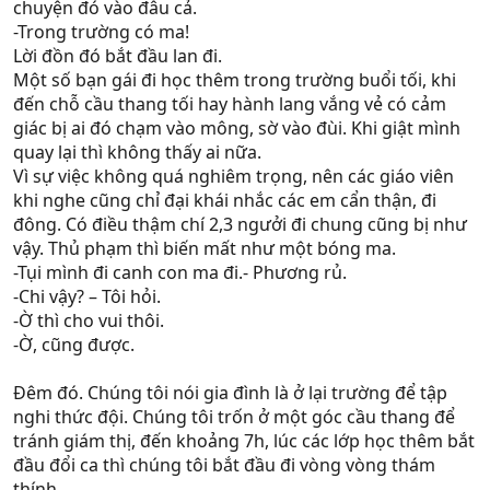
chuyện đó vào đâu cả.
-Trong trường có ma!
Lời đồn đó bắt đầu lan đi.
Một số bạn gái đi học thêm trong trường buổi tối, khi
đến chỗ cầu thang tối hay hành lang vắng vẻ có cảm
giác bị ai đó chạm vào mông, sờ vào đùi. Khi giật mình
quay lại thì không thấy ai nữa.
Vì sự việc không quá nghiêm trọng, nên các giáo viên
khi nghe cũng chỉ đại khái nhắc các em cẩn thận, đi
đông. Có điều thậm chí 2,3 ngưởi đi chung cũng bị như
vậy. Thủ phạm thì biến mất như một bóng ma.
-Tụi mình đi canh con ma đi.- Phương rủ.
-Chi vậy? – Tôi hỏi.
-Ờ thì cho vui thôi.
-Ờ, cũng được.
Đêm đó. Chúng tôi nói gia đình là ở lại trường để tập
nghi thức đội. Chúng tôi trốn ở một góc cầu thang để
tránh giám thị, đến khoảng 7h, lúc các lớp học thêm bắt
đầu đổi ca thì chúng tôi bắt đầu đi vòng vòng thám
thính.