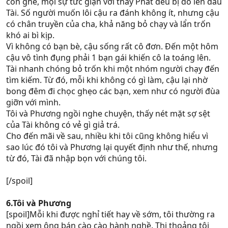
con ghẻ, mọi sự tức giận với thầy Phát đều bị đổ lên đầu
Tài. Số người muốn lôi cậu ra đánh không ít, nhưng cậu
có chân truyền của cha, khả năng bỏ chạy và lẩn trốn
khó ai bì kịp.
Vì không có bạn bè, cậu sống rất cô đơn. Đến một hôm
cậu vô tình đụng phải 1 bạn gái khiến cô la toáng lên.
Tài nhanh chóng bỏ trốn khi một nhóm người chạy đến
tìm kiếm. Từ đó, mỗi khi không có gì làm, cậu lại nhờ
bong đêm đi chọc ghẹo các bạn, xem như có người đùa
giỡn với mình.
Tôi và Phương ngồi nghe chuyện, thấy nét mặt sợ sệt
của Tài không có vẻ gì giả trá.
Cho đến mãi về sau, nhiều khi tôi cũng không hiểu vì
sao lúc đó tôi và Phương lại quyết định như thế, nhưng
từ đó, Tài đã nhập bọn với chúng tôi.
[/spoil]
6.Tôi và Phương
[spoil]Mỗi khi được nghỉ tiết hay về sớm, tôi thường ra
ngồi xem ông bán cào cào hành nghề. Thi thoảng tôi