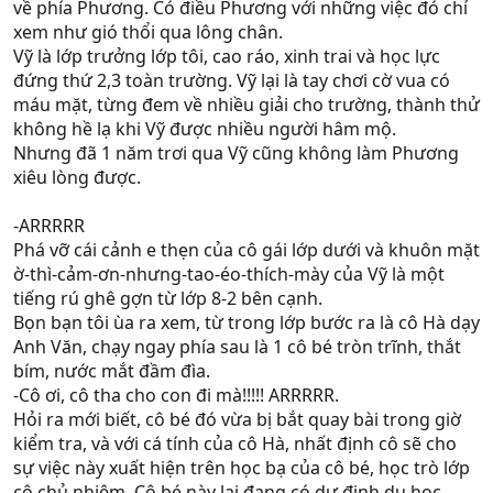
về phía Phương. Có điều Phương với những việc đó chỉ
xem như gió thổi qua lông chân.
Vỹ là lớp trưởng lớp tôi, cao ráo, xinh trai và học lực
đứng thứ 2,3 toàn trường. Vỹ lại là tay chơi cờ vua có
máu mặt, từng đem về nhiều giải cho trường, thành thử
không hề lạ khi Vỹ được nhiều người hâm mộ.
Nhưng đã 1 năm trơi qua Vỹ cũng không làm Phương
xiêu lòng được.
-ARRRRR
Phá vỡ cái cảnh e thẹn của cô gái lớp dưới và khuôn mặt
ờ-thì-cảm-ơn-nhưng-tao-éo-thích-mày của Vỹ là một
tiếng rú ghê gợn từ lớp 8-2 bên cạnh.
Bọn bạn tôi ùa ra xem, từ trong lớp bước ra là cô Hà dạy
Anh Văn, chạy ngay phía sau là 1 cô bé tròn trĩnh, thắt
bím, nước mắt đầm đìa.
-Cô ơi, cô tha cho con đi mà!!!!! ARRRRR.
Hỏi ra mới biết, cô bé đó vừa bị bắt quay bài trong giờ
kiểm tra, và với cá tính của cô Hà, nhất định cô sẽ cho
sự việc này xuất hiện trên học bạ của cô bé, học trò lớp
cô chủ nhiệm. Cô bé này lại đang có dự định du học,