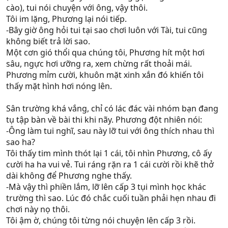
cào), tui nói chuyện với ông, vậy thôi.
Tôi im lặng, Phương lại nói tiếp.
-Bây giờ ông hỏi tui tại sao chơi luôn với Tài, tui cũng
không biết trả lời sao.
Một cơn gió thổi qua chúng tôi, Phương hít một hơi
sâu, ngực hơi ưỡng ra, xem chừng rất thoải mái.
Phương mỉm cười, khuôn mặt xinh xắn đó khiến tôi
thấy mặt hình hơi nóng lên.
Sân trường khá vắng, chỉ có lác đác vài nhóm bạn đang
tụ tập bàn về bài thi khi nãy. Phương đột nhiên nói:
-Ông làm tui nghĩ, sau này lỡ tui với ông thích nhau thì
sao ha?
Tôi thấy tim mình thót lại 1 cái, tôi nhìn Phương, cô ấy
cười ha ha vui vẻ. Tui ráng rặn ra 1 cái cười rồi khẽ thở
dài không để Phương nghe thấy.
-Mà vậy thì phiền lắm, lỡ lên cấp 3 tụi mình học khác
trường thì sao. Lúc đó chắc cuối tuần phải hẹn nhau đi
chơi này nọ thôi.
Tôi ậm ờ, chúng tôi từng nói chuyện lên cấp 3 rồi.