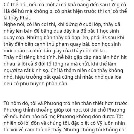
Có thể nói, nếu có một ai có khả năng đến sau lưng cô
Hà để hù mà không bị cô phát hiện trước thì chỉ có thể
là thầy Phát.
Nghe nói, có lần coi thi, khi đứng ờ cuối lớp, thầy đã
nhảy lên bàn để băng qua dãy kia để bắt 1 học sinh
quay cóp. Những bàn thầy đã đạp lên, phải 3s sau khi
thầy đến bên cạnh thủ phạm quay bài, bọn học sinh
mới nhận ra nhờ dấu giầy của thầy còn để lại.
Thầy nổi tiếng khó tính, hễ bắt gặp cặp nào lén hôn hít
nhau là lôi cả 3 đời tổ tông ra mà chửi, khí thế làm
người ta rất kinh sợ. Chỉ là thâm niên của thầy không
nhỏ, hiệu trưởng bất quá cũng chỉ nhắc nhở qua loa
nếu có phụ huynh phàn nàn.
Từ hôm đó, tôi và Phương trở nên thân thiết hơn trước.
Phương thỉnh thoảng giúp tôi học, tôi thì chở Phương
về nếu hôm nào bố mẹ Phương không đón được. Tất
nhiên có lời đồn về chúng tôi, đặc biệt có Vỹ luôn nhìn
tôi với vẻ căm thù dễ thấy. Nhưng chúng tôi không coi