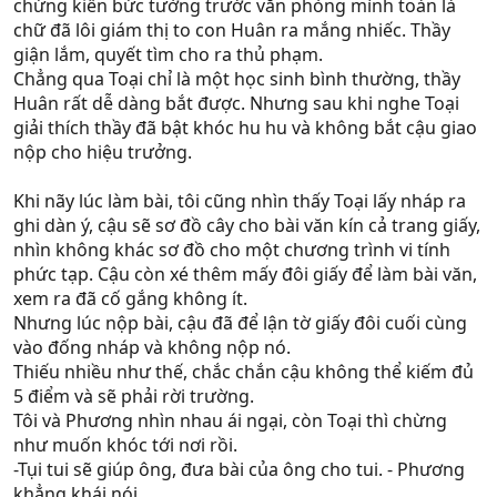
chứng kiến bức tường trước văn phòng mình toàn là
chữ đã lôi giám thị to con Huân ra mắng nhiếc. Thầy
giận lắm, quyết tìm cho ra thủ phạm.
Chẳng qua Toại chỉ là một học sinh bình thường, thầy
Huân rất dễ dàng bắt được. Nhưng sau khi nghe Toại
giải thích thầy đã bật khóc hu hu và không bắt cậu giao
nộp cho hiệu trưởng.
Khi nãy lúc làm bài, tôi cũng nhìn thấy Toại lấy nháp ra
ghi dàn ý, cậu sẽ sơ đồ cây cho bài văn kín cả trang giấy,
nhìn không khác sơ đồ cho một chương trình vi tính
phức tạp. Cậu còn xé thêm mấy đôi giấy để làm bài văn,
xem ra đã cố gắng không ít.
Nhưng lúc nộp bài, cậu đã để lận tờ giấy đôi cuối cùng
vào đống nháp và không nộp nó.
Thiếu nhiều như thế, chắc chắn cậu không thể kiếm đủ
5 điểm và sẽ phải rời trường.
Tôi và Phương nhìn nhau ái ngại, còn Toại thì chừng
như muốn khóc tới nơi rồi.
-Tụi tui sẽ giúp ông, đưa bài của ông cho tui. - Phương
khẳng khái nói.