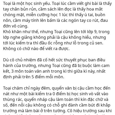
Toại là một học sinh yếu. Toại lúc cầm viết ghi bài là thấy
tay chân bủn rủn, cầm sách lên đọc là thấy hoa mắt
chóng mặt, miễn cưỡng học 1 lúc thì thấy ù tai, buồn
nôn, cầm máy tính lên bấm là các ngón tay co rút, đau
đớn vô cùng.
Khó khăn như thế, nhưng Toại cũng lên tới lớp 9, trong
lớp nghe giảng không phải là cậu không hiểu, nhưng
tới lúc kiểm tra thì đầu ốc rỗng như lỗ trong củ sen.
Không có chữ nào để viết ra được.
Dù cô chủ nhiệm đã cố hết sức thuyết phục ban điều
hành của trường, nhưng Toại cũng đã bị buộc làm cam
kết, 3 môn toán văn anh trong kì thi giữa kì này, nhất
định phải trên 5 điểm mỗi môn.
Toại chăm chỉ ngày đêm, quyển văn bị cậu cầm học đến
nát như một bài kiểm tra 0 điểm bị học sinh vò vất vào
thùng rác, quyển nháp cậu làm toán thì kín đặc chữ và
số, đến nỗi cậu không có chỗ ghi đành cầm bút đi khắp
trường mà làm bài ở trên tường. Cô hiệu trường sau khi