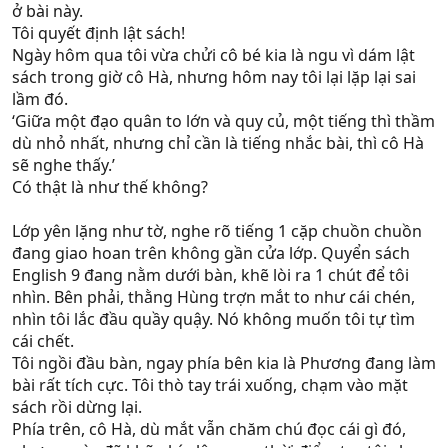
ở bài này.
Tôi quyết định lật sách!
Ngày hôm qua tôi vừa chửi cô bé kia là ngu vì dám lật
sách trong giờ cô Hà, nhưng hôm nay tôi lại lặp lại sai
lầm đó.
‘Giữa một đạo quân to lớn và quy củ, một tiếng thì thầm
dù nhỏ nhất, nhưng chỉ cần là tiếng nhắc bài, thì cô Hà
sẽ nghe thấy.’
Có thật là như thế không?
Lớp yên lặng như tờ, nghe rõ tiếng 1 cặp chuồn chuồn
đang giao hoan trên không gần cửa lớp. Quyển sách
English 9 đang nằm dưới bàn, khẽ lòi ra 1 chút để tôi
nhìn. Bên phải, thằng Hùng trợn mắt to như cái chén,
nhìn tôi lắc đầu quầy quậy. Nó không muốn tôi tự tìm
cái chết.
Tôi ngồi đầu bàn, ngay phía bên kia là Phương đang làm
bài rất tích cực. Tôi thò tay trái xuống, chạm vào mặt
sách rồi dừng lại.
Phía trên, cô Hà, dù mắt vẫn chăm chú đọc cái gì đó,