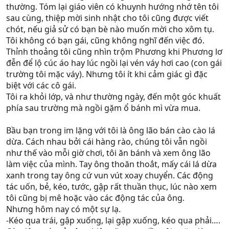
thường. Tóm lại giáo viên có khuynh hướng nhớ tên tôi
sau cùng, thiệp mời sinh nhật cho tôi cũng được viết
chót, nếu giả sử có bạn bè nào muốn mời cho xôm tụ.
Tôi không có bạn gái, cũng không nghĩ đến việc đó.
Thỉnh thoảng tôi cũng nhìn trộm Phương khi Phương lơ
đễn để lộ cúc áo hay lúc ngồi lại vén váy hơi cao (con gái
trường tôi mặc váy). Nhưng tôi ít khi cảm giác gì đặc
biệt với các cô gái.
Tôi ra khỏi lớp, và như thường ngày, đến một góc khuất
phía sau trường mà ngồi gặm ổ bánh mì vừa mua.
Bầu bạn trong im lặng với tôi là ông lão bán cào cào lá
dừa. Cách nhau bởi cái hàng rào, chúng tôi vẫn ngồi
như thế vào mỗi giờ chơi, tôi ăn bánh và xem ông lão
làm việc của mình. Tay ông thoăn thoắt, mấy cái lá dừa
xanh trong tay ông cứ vun vút xoay chuyển. Các động
tác uốn, bẻ, kéo, tước, gập rất thuần thục, lúc nào xem
tôi cũng bị mê hoặc vào các động tác của ông.
Nhưng hôm nay có một sự lạ.
-Kéo qua trái, gập xuống, lại gập xuống, kéo qua phải….