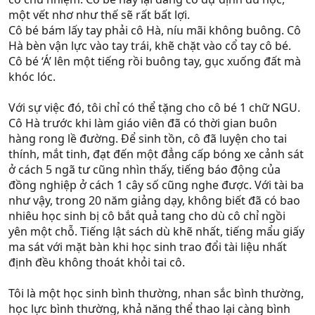
một vết nhơ như thế sẽ rất bất lợi.
Cô bé bám lấy tay phải cô Hà, níu mãi không buông. Cô
Hà bèn vận lực vào tay trái, khẽ chặt vào cổ tay cô bé.
Cô bé ‘Á’ lên một tiếng rồi buông tay, gục xuống đất mà
khóc lóc.
Với sự việc đó, tôi chỉ có thể tặng cho cô bé 1 chữ NGU.
Cô Hà trước khi làm giáo viên đã có thời gian buôn
hàng rong lề đường. Để sinh tồn, cô đã luyện cho tai
thính, mắt tinh, đạt đến một đẳng cấp bóng xe cảnh sát
ở cách 5 ngã tư cũng nhìn thấy, tiếng báo động của
đồng nghiệp ở cách 1 cây số cũng nghe được. Với tài ba
như vậy, trong 20 năm giảng dạy, không biết đã có bao
nhiêu học sinh bị cô bắt quả tang cho dù cô chỉ ngồi
yên một chỗ. Tiếng lật sách dù khẽ nhất, tiếng mẩu giấy
ma sát với mặt bàn khi học sinh trao đổi tài liệu nhất
định đều không thoát khỏi tai cô.
Tôi là một học sinh bình thường, nhan sắc bình thường,
học lực bình thường, khả năng thể thao lại càng bình