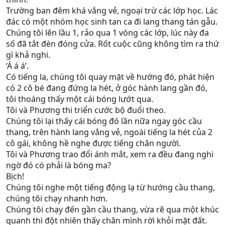
Trường ban đêm khá vắng vẻ, ngoại trừ các lớp học. Lác
đác có một nhóm học sinh tan ca đi lang thang tán gẫu.
Chúng tôi lên lầu 1, rảo qua 1 vòng các lớp, lúc này đa
số đã tắt đèn đóng cửa. Rốt cuộc cũng không tìm ra thứ
gì khả nghi.
‘Á á á’.
Có tiếng la, chúng tôi quay mặt về hướng đó, phát hiện
có 2 cô bé đang đứng la hét, ở góc hành lang gần đó,
tôi thoáng thấy một cái bóng lướt qua.
Tôi và Phương thi triển cước bộ đuổi theo.
Chúng tôi lại thấy cái bóng đó lần nữa ngay góc cầu
thang, trên hành lang vắng vẻ, ngoài tiếng la hét của 2
cô gái, không hề nghe được tiếng chân người.
Tôi và Phương trao đổi ánh mắt, xem ra đều đang nghi
ngờ đó có phải là bóng ma?
Bịch!
Chúng tôi nghe một tiếng động lạ từ hướng cầu thang,
chúng tôi chạy nhanh hơn.
Chúng tôi chạy đến gần cầu thang, vừa rẽ qua một khúc
quanh thì đột nhiên thấy chân mình rời khỏi mặt đất.