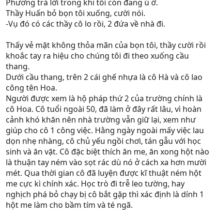
Phương trả lời trong khi tôi còn đang ú ớ.
Thầy Huấn bỏ bọn tôi xuống, cười nói.
-Vụ đó có các thầy cô lo rồi, 2 đứa về nhà đi.
Thấy vẻ mặt không thỏa mãn của bọn tôi, thầy cười rồi
khoắc tay ra hiệu cho chúng tôi đi theo xuống cầu
thang.
Dưới cầu thang, trên 2 cái ghế nhựa là cô Hà và cô lao
công tên Hoa.
Người được xem là hộ pháp thứ 2 của trường chính là
cô Hoa. Cô tuổi ngoài 50, đã làm ở đây rất lâu, vì hoàn
cảnh khó khăn nên nhà trường vẫn giữ lại, xem như
giúp cho cô 1 công việc. Hằng ngày ngoài mấy việc lau
dọn nhẹ nhàng, cô chủ yếu ngồi chơi, tán gẫu với học
sinh và ăn vặt. Cô đặc biệt thích ăn me, ăn xong hột nào
là thuận tay ném vào sọt rác dù nó ở cách xa hơn mười
mét. Qua thời gian cô đã luyện được kĩ thuật ném hột
me cực kì chính xác. Học trò đi trễ leo tường, hay
nghịch phá bỏ chạy bị cô bắt gặp thì xác định là dính 1
hột me làm cho bầm tím và té ngã.