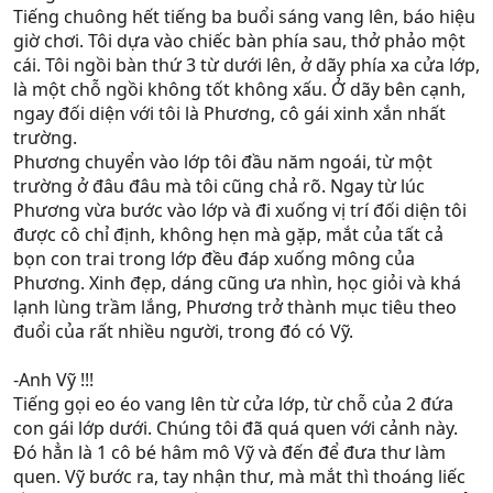
Tiếng chuông hết tiếng ba buổi sáng vang lên, báo hiệu
giờ chơi. Tôi dựa vào chiếc bàn phía sau, thở phảo một
cái. Tôi ngồi bàn thứ 3 từ dưới lên, ở dãy phía xa cửa lớp,
là một chỗ ngồi không tốt không xấu. Ở dãy bên cạnh,
ngay đối diện với tôi là Phương, cô gái xinh xắn nhất
trường.
Phương chuyển vào lớp tôi đầu năm ngoái, từ một
trường ở đâu đâu mà tôi cũng chả rõ. Ngay từ lúc
Phương vừa bước vào lớp và đi xuống vị trí đối diện tôi
được cô chỉ định, không hẹn mà gặp, mắt của tất cả
bọn con trai trong lớp đều đáp xuống mông của
Phương. Xinh đẹp, dáng cũng ưa nhìn, học giỏi và khá
lạnh lùng trầm lắng, Phương trở thành mục tiêu theo
đuổi của rất nhiều người, trong đó có Vỹ.
-Anh Vỹ !!!
Tiếng gọi eo éo vang lên từ cửa lớp, từ chỗ của 2 đứa
con gái lớp dưới. Chúng tôi đã quá quen với cảnh này.
Đó hẳn là 1 cô bé hâm mô Vỹ và đến để đưa thư làm
quen. Vỹ bước ra, tay nhận thư, mà mắt thì thoáng liếc