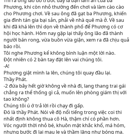
Thì ra ông lão đó trước đây là bạn làm ăn của ba
Phương, khi còn nhỏ thường đến chơi và làm cào cào
cho Phương chơi. Về sau ông đã gạt ba Phương, khiến
gia đình tán gia bại sản, phải về nhà quê mà ở. Về sau
khi đã khá lên thì dọn về thành phố để Phương có cơ
hội học hành. Hôm nay gặp lại thấy ông lão đã thành
người bán rong, vừa buồn vừa giận, xem ra đã chịu quả
báo rồi.
Tôi nghe Phương kể không bình luận một lời nào.
Đột nhiên có 2 bàn tay đặt lên vai chúng tôi.
-A!
Phương giật mình la lên, chúng tôi quay đầu lại.
Thầy Phát.
-2 đứa bây hết giờ không về nhà đi, lang thang trai gái
chẳng ra thể thống gì cả, muốn lên phòng giám thị với
tao không?
Chúng tôi ú ớ trả lời rồi chạy đi gấp.
Đó là thầy Phát. Nói về độ nổi tiếng trong việc coi thi
nhất định không thua cô Hà, thậm chí có phần hơn.
Vóc người thời nhỏ bé, khuôn mặt khắc khổ, má hóm,
nhưng bước đi lại mau lẹ và thầm lặng như bóng ma.