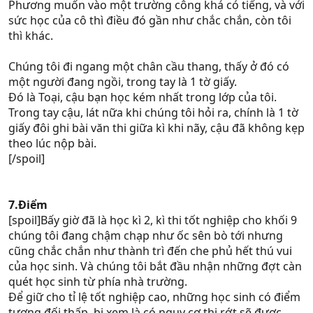
Phương muốn vào một trường công khá có tiếng, và với
sức học của cô thì điều đó gần như chắc chắn, còn tôi
thì khác.
Chúng tôi đi ngang một chân cầu thang, thấy ở đó có
một người đang ngồi, trong tay là 1 tờ giấy.
Đó là Toại, cậu bạn học kém nhất trong lớp của tôi.
Trong tay cậu, lát nữa khi chúng tôi hỏi ra, chính là 1 tờ
giấy đôi ghi bài văn thi giữa kì khi nãy, cậu đã không kẹp
theo lúc nộp bài.
[/spoil]
7.Điểm
[spoil]Bấy giờ đã là học kì 2, kì thi tốt nghiệp cho khối 9
chúng tôi đang chậm chạp như ốc sên bò tới nhưng
cũng chắc chắn như thành trì đến che phủ hết thú vui
của học sinh. Và chúng tôi bắt đầu nhận những đợt càn
quét học sinh từ phía nhà trường.
Để giữ cho tỉ lệ tốt nghiệp cao, những học sinh có điểm
tương đối thấp, bị xem là có nguy cơ thi rớt sẽ được