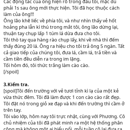
Các động tác của ông hiện rõ trong đầu tôi, mặc dù
phải 1s sau ông mới thực hiện. Tôi đã học thuộc cách
làm của ông!!!
Ông lão khẽ liếc về phía tôi, và như nhìn thấy vẻ hốt
hoảng pha lẫn kì thú trong mắt tôi, ông lão dừng lại,
thuận tay chụp lấp 1 túm lá dừa đưa cho tôi.
Tôi thò tay qua hàng rào chụp lấy, khi về nhà thì đếm
thấy đúng 20 lá. Ông ra hiệu cho tôi trả ông 5 ngàn. Tất
cả giao tiếp của chúng tôi, đưa lá, cầm lá, trả tiền và
cầm tiền đều diễn ra trong im lặng.
Tối hôm đó, tôi thức trắng làm cào cào.
[/spoil]
3.Kiểm tra.
[spoil]Tôi đến trường với vẻ tươi tỉnh kì lạ của một kẻ
vừa thức đêm. Tôi đã làm được 1 con cào cào rất đẹp.
Tôi đặt nó trong giỏ xe đạp và khi đến trường thì cầm ở
trên tay.
Tôi vào lớp, hôm nay tôi trực nhật, cùng với Phương. Cô
chủ nhiệm của tôi đã phát minh ra một hệ thống phân
công mà không một ai hiểu nổi, mỗi tuần cô lại đưa ra