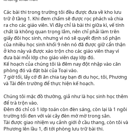
Các bài thi trong trường tôi đều được đưa về kho lưu
trữ ở tầng 1. Khi đem chấm sẽ được rọc phách và chia
ra cho các giáo viên. Vì đây chỉ là bài thi giữa kì, vế tính
chất là không quan trọng lắm, nên chỉ phải làm trên
giấy đôi học sinh, nhưng vì nó sẽ quyết định số phận
của nhiều học sinh khối 9 nên nó đã được giữ cẩn thận
ở kho này và được xáo trộn cho các giáo viên thay vì
đưa bài mỗi lớp cho giáo viên dạy lớp đó.
Kế hoạch của chúng tôi là đêm nay đột nhập vào căn
phòng đó và đặt bài của Toại vào.
7 giờ tối, lấy cớ đi ăn chia tay bạn đi du học, tôi, Phương
và Tài đến trường để thực hiện kế hoạch.
Chúng tôi mặc đồ thường, giả như là học sinh học thêm
để trà trộn vào.
Đêm đó chỉ có 1 lớp toán còn đèn sáng, còn lại là 1 ngôi
trường tối đen với vài cây đèn mờ mờ trong sân.
Tài được giao nhiệm vụ cảnh giới ở cầu thang, còn tôi và
Phương lên lầu 1, đi tới phòng lưu trữ bài thi.