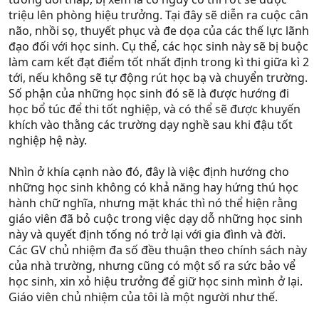
triệu lên phòng hiệu trưởng. Tại đây sẽ diễn ra cuộc cân
não, nhồi sọ, thuyết phục và đe dọa của các thế lực lãnh
đạo đối với học sinh. Cụ thể, các học sinh này sẽ bị buộc
làm cam kết đạt điểm tốt nhất định trong kì thi giữa kì 2
tới, nếu không sẽ tự động rút học bạ và chuyển trường.
Số phận của những học sinh đó sẽ là được hướng đi
học bổ túc để thi tốt nghiệp, và có thể sẽ được khuyến
khích vào thằng các trường dạy nghề sau khi đậu tốt
nghiệp hệ này.
Nhìn ở khía cạnh nào đó, đây là việc định hướng cho
những học sinh không có khả năng hay hứng thú học
hành chữ nghĩa, nhưng mặt khác thì nó thể hiện rằng
giáo viên đã bỏ cuộc trong việc dạy dỗ những học sinh
này và quyết định tống nó trở lại với gia đình và đời.
Các GV chủ nhiệm đa số đều thuận theo chính sách này
của nhà trường, nhưng cũng có một số ra sức bảo vể
học sinh, xin xỏ hiệu trưởng để giữ học sinh mình ở lại.
Giáo viên chủ nhiệm của tôi là một người như thế.