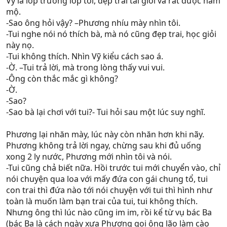
Vỹ là lớp trưởng lớp tôi, đẹp trai tài giỏi và rất được hâm
mộ.
-Sao ông hỏi vậy? –Phương nhíu mày nhìn tôi.
-Tui nghe nói nó thích bà, mà nó cũng đẹp trai, học giỏi
này nọ.
-Tui không thích. Nhìn Vỹ kiểu cách sao á.
-Ờ. –Tui trả lời, mà trong lòng thấy vui vui.
-Ông còn thắc mắc gì không?
-Ờ.
-Sao?
-Sao bà lại chơi với tui?- Tui hỏi sau một lúc suy nghĩ.
Phương lại nhăn mày, lúc này còn nhăn hơn khi nãy.
Phương không trả lời ngay, chừng sau khi đủ uống
xong 2 ly nước, Phương mới nhìn tôi và nói.
-Tui cũng chả biết nữa. Hồi trước tui mới chuyển vào, chỉ
nói chuyện qua loa với mấy đứa con gái chung tổ, tui
con trai thì đứa nào tới nói chuyện với tui thì hình như
toàn là muốn làm bạn trai của tui, tui không thích.
Nhưng ông thì lúc nào cũng im im, rồi kể từ vụ bác Ba
(bác Ba là cách ngày xưa Phương gọi ông lão làm cào