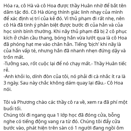
Hóa ra, cô Hà và cô Hoa được thầy Huân nhờ để bắt tên
dâm tặc đó. Cô Hà dùng thính giác linh nhạy của mình
để xác định vị trí của kẻ đó. Vì thủ phạm đi rất nhẹ, nên
cô Hà đã tinh ý phân biệt được bước đi của hắn và của
học sinh bình thường. Khi nãy thủ phạm đã bị 2 cô phục
kích ở chân cầu thang, bóng hắn vừa lướt qua là cô Hoa
đã phóng hạt me vào chân hắn. Tiếng ‘bịch’ khi nãy là
của hắn vấp té, nhưng hắn đã nhanh nhẹn đứng dậy và
trốn mất.
-Tưởng sao, rốt cuộc lại để nó chạy mất.- Thầy Huân tiếc
rẻ.
-Anh khỏi lo, dính đòn của tôi, nó phải đi cà nhắc ít ra là
3 ngày. Sau này chắc không dám quay lại đâu.- Cô Hoa
nói.
Tôi và Phương chào các thầy cô ra về, xem ra đã phí một
buổi tối.
Chúng tôi đi ngang qua 1 lớp học đã đóng cửa, bỗng
nghe có tiếng động vang ra từ đó. Chúng tôi đẩy cửa
bước vào, phát hiện trên sàn có 1 người đang ngồi ôm