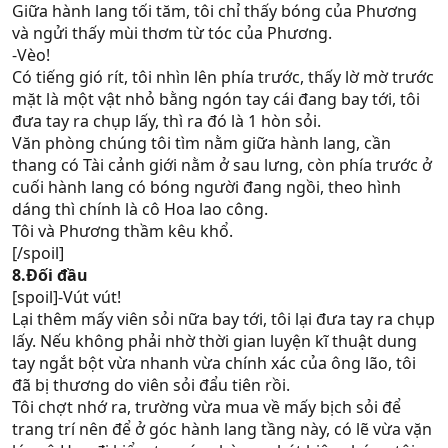
Giữa hành lang tối tăm, tôi chỉ thấy bóng của Phương
và ngửi thấy mùi thơm từ tóc của Phương.
-Vèo!
Có tiếng gió rít, tôi nhìn lên phía trước, thấy lờ mờ trước
mặt là một vật nhỏ bằng ngón tay cái đang bay tới, tôi
đưa tay ra chụp lấy, thì ra đó là 1 hòn sỏi.
Văn phòng chúng tôi tìm nằm giữa hành lang, cần
thang có Tài cảnh giới nằm ở sau lưng, còn phía trước ở
cuối hành lang có bóng người đang ngồi, theo hình
dáng thì chính là cô Hoa lao công.
Tôi và Phương thầm kêu khổ.
[/spoil]
8.Đối đầu
[spoil]-Vút vút!
Lại thêm mấy viên sỏi nữa bay tới, tôi lại đưa tay ra chụp
lấy. Nếu không phải nhờ thời gian luyện kĩ thuật dung
tay ngắt bột vừa nhanh vừa chính xác của ông lão, tôi
đã bị thương do viên sỏi đẩu tiên rồi.
Tôi chợt nhớ ra, trường vừa mua về mấy bịch sỏi để
trang trí nên để ở góc hành lang tầng này, có lẽ vừa vặn