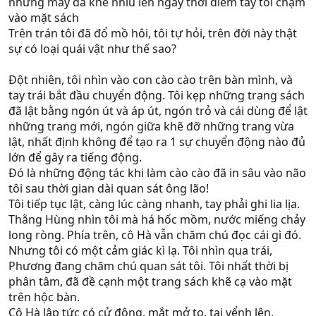
nhưng mày đã khẽ nhíu lên ngay thời điểm tay tôi chạm
vào mặt sách
Trên trán tôi đã đổ mồ hôi, tôi tự hỏi, trên đời này thật
sự có loại quái vật như thế sao?
Đột nhiên, tôi nhìn vào con cào cào trên bàn mình, và
tay trái bắt đầu chuyển động. Tôi kẹp những trang sách
đã lật bằng ngón út và áp út, ngón trỏ và cái dùng để lật
những trang mới, ngón giữa khẽ đỡ những trang vừa
lật, nhất định không để tạo ra 1 sự chuyển động nào đủ
lớn để gây ra tiếng động.
Đó là những động tác khi làm cào cào đã in sâu vào não
tôi sau thời gian dài quan sát ông lão!
Tôi tiếp tục lật, càng lúc càng nhanh, tay phải ghi lia lịa.
Thằng Hùng nhìn tôi mà há hốc mồm, nước miếng chảy
long ròng. Phía trên, cô Hà vẫn chăm chú đọc cái gì đó.
Nhưng tôi có một cảm giác kì lạ. Tôi nhìn qua trái,
Phương đang chăm chú quan sát tôi. Tôi nhất thời bị
phân tâm, đã đề cạnh một trang sách khẽ cạ vào mặt
trên hộc bàn.
Cô Hà lập tức có cử động, mắt mở to, tai vểnh lên,