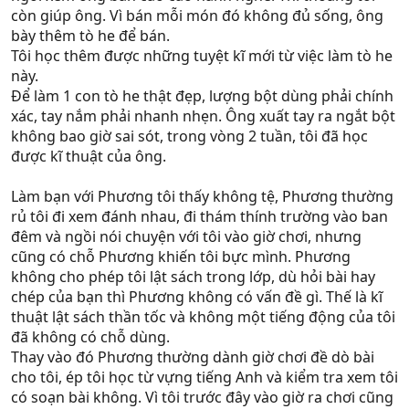
còn giúp ông. Vì bán mỗi món đó không đủ sống, ông
bày thêm tò he để bán.
Tôi học thêm được những tuyệt kĩ mới từ việc làm tò he
này.
Để làm 1 con tò he thật đẹp, lượng bột dùng phải chính
xác, tay nắm phải nhanh nhẹn. Ông xuất tay ra ngắt bột
không bao giờ sai sót, trong vòng 2 tuần, tôi đã học
được kĩ thuật của ông.
Làm bạn với Phương tôi thấy không tệ, Phương thường
rủ tôi đi xem đánh nhau, đi thám thính trường vào ban
đêm và ngồi nói chuyện với tôi vào giờ chơi, nhưng
cũng có chỗ Phương khiến tôi bực mình. Phương
không cho phép tôi lật sách trong lớp, dù hỏi bài hay
chép của bạn thì Phương không có vấn đề gì. Thế là kĩ
thuật lật sách thần tốc và không một tiếng động của tôi
đã không có chỗ dùng.
Thay vào đó Phương thường dành giờ chơi đề dò bài
cho tôi, ép tôi học từ vựng tiếng Anh và kiểm tra xem tôi
có soạn bài không. Vì tôi trước đây vào giờ ra chơi cũng