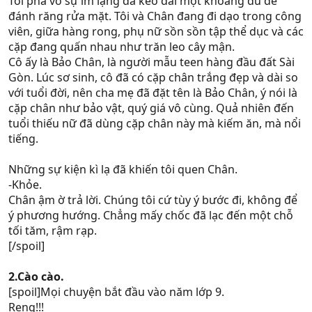
Tôi phá vỡ sự im lặng đã kéo dài một khoảng đủ để
đánh răng rửa mặt. Tôi và Chân đang đi dạo trong công
viên, giữa hàng rong, phụ nữ sồn sồn tập thể dục và các
cặp đang quấn nhau như trăn leo cây mận.
Cô ấy là Bảo Chân, là người mẫu teen hàng đầu đất Sài
Gòn. Lúc sơ sinh, cô đã có cặp chân trắng đẹp và dài so
với tuổi đời, nên cha mẹ đã đặt tên là Bảo Chân, ý nói là
cặp chân như bảo vật, quý giá vô cùng. Quả nhiên đến
tuổi thiếu nữ đã dùng cặp chân này mà kiếm ăn, mà nổi
tiếng.
Những sự kiện kì lạ đã khiến tôi quen Chân.
-Khỏe.
Chân ậm ờ trả lời. Chúng tôi cứ tùy ý bước đi, không để
ý phương hướng. Chẳng mấy chốc đã lạc đến một chỗ
tối tăm, rậm rạp.
[/spoil]
2.Cào cào.
[spoil]Mọi chuyện bắt đầu vào năm lớp 9.
Reng!!!