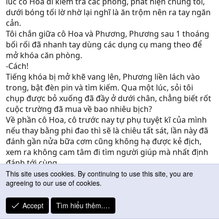
lúc cô Hoa đi kiểm tra các phòng, phát hiện chúng tôi,
dưới bóng tối lờ nhờ lại nghĩ là ăn trộm nên ra tay ngăn
cản.
Tôi chắn giữa cô Hoa và Phương, Phương sau 1 thoáng
bối rối đã nhanh tay dùng các dụng cụ mang theo để
mở khóa căn phòng.
-Cách!
Tiếng khóa bị mở khẽ vang lên, Phương liền lách vào
trong, bật đèn pin và tìm kiếm. Qua một lúc, sỏi tôi
chụp được bỏ xuống đã đầy ở dưới chân, chẳng biết rốt
cuộc trường đã mua về bao nhiêu bịch?
Về phần cô Hoa, cô trước nay tự phụ tuyệt kĩ của mình
nếu thay bằng phi đao thì sẽ là chiêu tất sát, lần này đã
đánh gần nửa bữa cơm cũng không hạ được kẻ địch,
xem ra không cam tâm đi tìm người giúp mà nhất định
đánh tới cùng.
Cô Hoa ra tay càng lúc càng nhanh, tôi thấy như đang
This site uses cookies. By continuing to use this site, you are
agreeing to our use of cookies.
mưa rơi đạn bắn, trên trán mình mồ hôi đã nhễ nhại.
-Đi!
Phương gọi tôi khi vừa bước ra, tôi cả mừng, tính quay
Accept
Tìm hiểu thêm.…
lưng cùng bỏ chạy nhưng trước mặt là cao thủ ám toán,