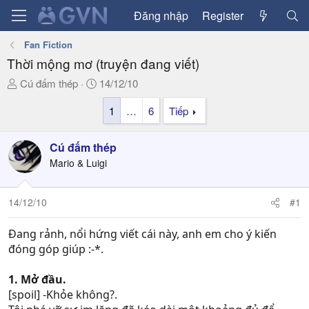
Đăng nhập
Register
Fan Fiction
Thời mộng mơ (truyện đang viết)
T
N
Cú đấm thép
14/12/10
h
g
1
…
6
Tiếp
r
à
e
y
a
g
Cú đấm thép
d
ử
Mario & Luigi
s
i
t
a
14/12/10
#1
r
t
Đang rảnh, nổi hứng viết cái này, anh em cho ý kiến
e
đóng góp giúp :-*.
r
1. Mở đầu.
[spoil] -Khỏe không?.