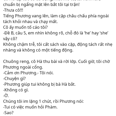
chuẩn bị ngẩng mặt lên bắt tôi tại trận!
-Thưa cô!!!
Tiếng Phương vang lên, làm cặp châu chấu phía ngoài
tách khỏi nhau và chạy mất.
Cô ấy muốn tố cáo tôi?
-Đề B, câu 5, em nhìn không rõ, chỗ đó là ‘he’ hay ‘she’
vậy cô?
Không chậm trễ, tôi cất sách vào cặp, động tách rất nhẹ
nhàng và không có một tiếng động.
Chuông reng, cô Hà thu bài và rời lớp. Cuối giờ, tôi chờ
Phương ngoài cổng.
-Cảm ơn Phương.- Tôi nói.
-Chuyện gì?
-Phương giúp tui không bị bà Hà bắt.
-Không có gì.
-Ờ.
Chúng tôi im lặng 1 chút, rồi Phương nói:
-Tui có việc muốn hỏi Phàm.
-Sao?