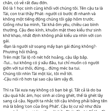
chân, có vẻ rất đau đớn.
Đó là 1 học sinh cùng khối với chúng tôi. Tên cậu ta là
Tài, con trai thầy Phát- người có bước đi nhanh và
không một tiếng động chúng tôi gặp hôm trước.
Giống như ba mình, Tài khá ốm yếu, chiều cao bình
thường. Cậu đeo kính, khuôn mặt theo kiểu thư sinh
khờ khạo, nhất định không phải kiểu ưa nhìn với con
gái.
-Bạn là người sờ soạng mấy bạn gái đúng không?-
Phương hỏi thẳng.
Trên mặt Tài lộ rõ nét hốt hoảng, cậu lắp bắp.
-Tui… tui không có ý xấu đâu, tui chỉ muốn có người
giỡn với tui thôi, đừng… đừng méc ba tui.
Chúng tôi nhìn Tài một lúc, tôi mở lời.
-Cậu nói rõ hơn tại sao cậu làm vậy đi.
Thì ra Tài xưa nay không có bạn bè gì. Tất cả là do ba
cậu quá hắc ám, học sinh ai cũng ghét, thế là ghét lây
sang cả cậu. Người ta nhắc tới cậu không phải bằng tên
mà là bằng ‘con của ông Phát’. Cậu bị cư xử như đứa