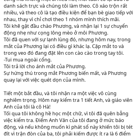
danh sách trực và chúng tôi làm theo. Cô xáo trộn rất
nhiều, và theo cô là tạo điều kiện để bạn bè giao tiếp với
nhau, thay vì chỉ chơi theo 1 nhóm mình thích mãi.
Tôi khẽ gật đầu chào Phương, và nhận lại 1 sự chuyển
động nhẹ như cọng lông mèo ở môi Phương.
Tôi đã quen với sự lạnh lùng đó, nhưng hôm nay, trong
mắt của Phương lại có điều gì khác lạ. Cặp mắt to và
trong veo đó đang đặt lên con cào cào trong tay tôi.
-Tui mua ngoài cổng.
Tôi trả lời cho ánh mắt của Phương.
Sự hứng thú trong mắt Phương biến mất, và Phương
quay lại với việc quét dọn của mình.
Tiết một bắt đầu, và tôi nhận ra một việc vô cùng
nghiêm trọng. Hôm nay kiểm tra 1 tiết Anh, và giáo viên
Anh của tôi là cô Hà!
Tối qua tôi không hề học một chữ, vì tôi đã quên bẵng
việc kiểm tra. Điểm Anh Văn của tôi đang ở mức báo
động, và nếu không muốn kì phát sổ này khiến tôi bị tét
đít vì trận đòn của ba, tôi phải kiếm được ít ra là 6 điểm