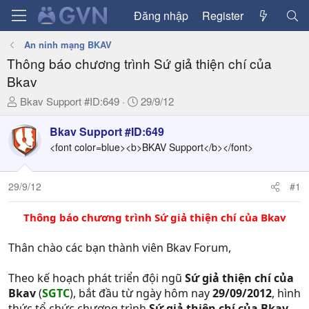
Đăng nhập
Register
An ninh mạng BKAV
Thông báo chương trình Sứ giả thiện chí của
Bkav
T
N
Bkav Support #ID:649
29/9/12
h
g
r
à
Bkav Support #ID:649
e
y
<font color=blue><b>BKAV Support</b></font>
a
g
d
ử
29/9/12
#1
s
i
t
a
Thông báo chương trình Sứ giả thiện chí của Bkav
r
t
Thân chào các bạn thành viên Bkav Forum,
e
r
Theo kế hoạch phát triển đội ngũ
Sứ giả thiện chí của
Bkav
(
SGTC
), bắt đầu từ ngày hôm nay
29/09/2012
, hình
thức tổ chức chương trình
Sứ giả thiện chí của Bkav