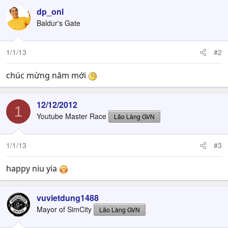
dp_onl
Baldur's Gate
1/1/13
#2
chúc mừng năm mới
12/12/2012
1
Youtube Master Race
Lão Làng GVN
1/1/13
#3
happy niu yia
vuvietdung1488
Mayor of SimCity
Lão Làng GVN