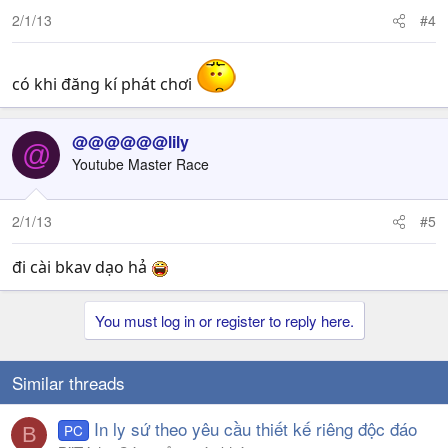
2/1/13
#4
có khi đăng kí phát chơi
@@@@@@lily
@
Youtube Master Race
2/1/13
#5
đi cài bkav dạo hả
You must log in or register to reply here.
Similar threads
In ly sứ theo yêu cầu thiết kế riêng độc đáo
PC
B