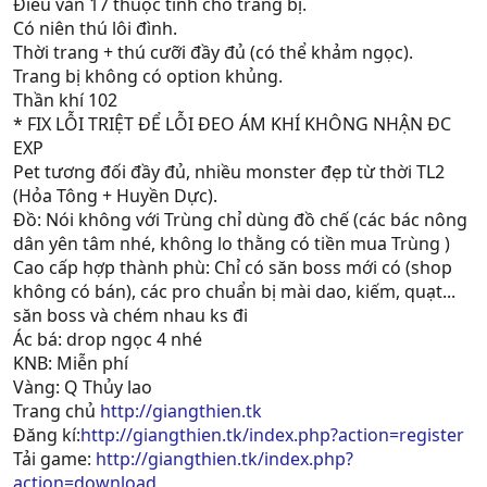
Điêu văn 17 thuộc tính cho trang bị.
Có niên thú lôi đình.
Thời trang + thú cưỡi đầy đủ (có thể khảm ngọc).
Trang bị không có option khủng.
Thần khí 102
* FIX LỖI TRIỆT ĐỂ LỖI ĐEO ÁM KHÍ KHÔNG NHẬN ĐC
EXP
Pet tương đối đầy đủ, nhiều monster đẹp từ thời TL2
(Hỏa Tông + Huyền Dực).
Đồ: Nói không với Trùng chỉ dùng đồ chế (các bác nông
dân yên tâm nhé, không lo thằng có tiền mua Trùng )
Cao cấp hợp thành phù: Chỉ có săn boss mới có (shop
không có bán), các pro chuẩn bị mài dao, kiếm, quạt...
săn boss và chém nhau ks đi
Ác bá: drop ngọc 4 nhé
KNB: Miễn phí
Vàng: Q Thủy lao
Trang chủ
http://giangthien.tk
Đăng kí:
http://giangthien.tk/index.php?action=register
Tải game:
http://giangthien.tk/index.php?
action=download