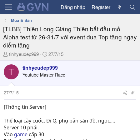
Đăng nhập
Register
Mua & Bán
[TLBB] Thiên Long Giáng Thiên bắt đầu mở
Alpha test từ 26-31/7 với event đua Top tặng ngay
điểm tặng
T
N
tinhyeudep999
27/7/15
h
g
r
à
tinhyeudep999
T
e
y
Youtube Master Race
a
g
d
ử
27/7/15
#1
s
i
t
a
[Thông tin Server]
r
t
Thể loại cày cuốc. Đi Q, phụ bản săn đồ, ngọc....
e
Server 10 phái.
r
Vào
game
cấp 30