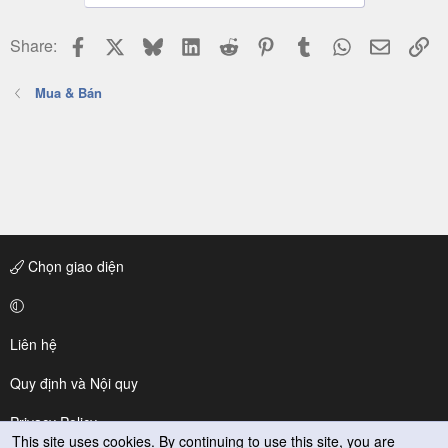
Facebook
X
Bluesky
LinkedIn
Reddit
Pinterest
Tumblr
WhatsApp
Email
Li
Share:
Mua & Bán
Chọn giao diện
Liên hệ
Quy định và Nội quy
Privacy Policy
This site uses cookies. By continuing to use this site, you are