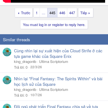
Trước
1
…
445
446
447
Tiếp
You must log in or register to reply here.
Similar threads
Cùng nhìn lại sự xuất hiện của Cloud Strife ở các
tựa game khác của Square Enix
king_dragontb
Ultima Scriptorium
22/3/26
Trả lời
0
Nhìn lại "Final Fantasy: The Spirits Within" và bài
học lịch sử của Square
king_dragontb
Ultima Scriptorium
10/7/26
Trả lời
0
Đội ngũ phát triển Final Fantasy chia sẻ về tựa