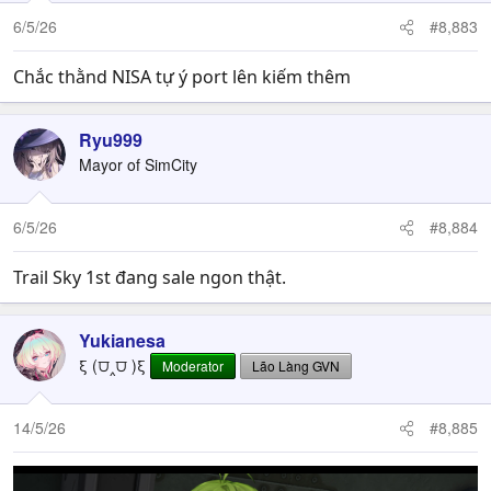
6/5/26
#8,883
Chắc thằnd NISA tự ý port lên kiếm thêm
Ryu999
Mayor of SimCity
6/5/26
#8,884
Trail Sky 1st đang sale ngon thật.
Yukianesa
ξ (⩌‸⩌ )ξ
Moderator
Lão Làng GVN
14/5/26
#8,885