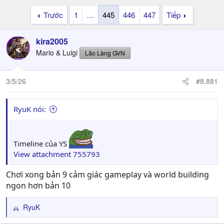
Trước
1
…
445
446
447
Tiếp
kira2005
Mario & Luigi
Lão Làng GVN
3/5/26
#8,881
RyuK nói:
Timeline của YS
View attachment 755793
Chơi xong bản 9 cảm giác gameplay và world building
ngon hơn bản 10
RyuK
R
e