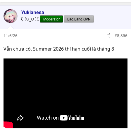
Yukianesa
ξ (⩌‸⩌ )ξ
Moderator
Lão Làng GVN
11/6/26
#8,896
Vẫn chưa có. Summer 2026 thì hạn cuối là tháng 8