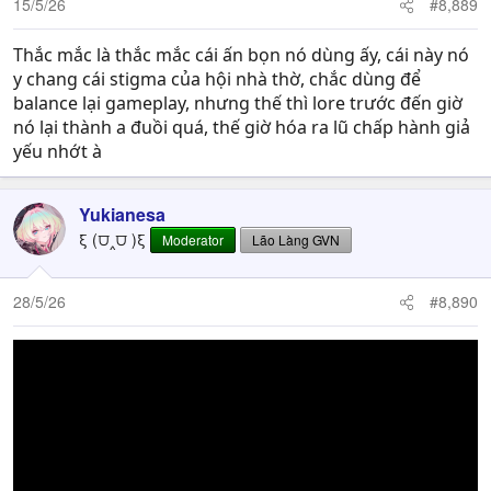
15/5/26
#8,889
Thắc mắc là thắc mắc cái ấn bọn nó dùng ấy, cái này nó
y chang cái stigma của hội nhà thờ, chắc dùng để
balance lại gameplay, nhưng thế thì lore trước đến giờ
nó lại thành a đuồi quá, thế giờ hóa ra lũ chấp hành giả
yếu nhớt à
Yukianesa
ξ (⩌‸⩌ )ξ
Moderator
Lão Làng GVN
28/5/26
#8,890