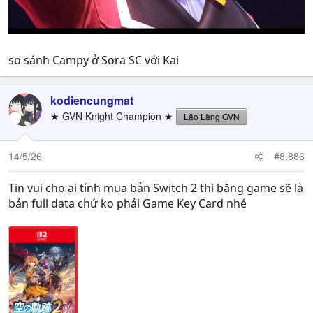
so sánh Campy ở Sora SC với Kai
kodiencungmat
★ GVN Knight Champion ★
Lão Làng GVN
14/5/26
#8,886
Tin vui cho ai tính mua bản Switch 2 thì băng game sẽ là
bản full data chứ ko phải Game Key Card nhé