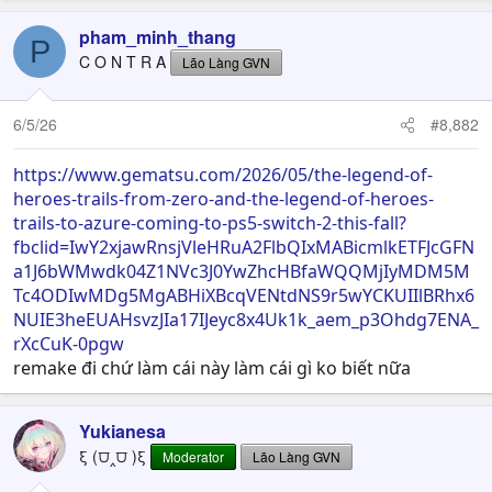
a
c
pham_minh_thang
P
t
C O N T R A
Lão Làng GVN
i
o
n
6/5/26
#8,882
s
:
https://www.gematsu.com/2026/05/the-legend-of-
heroes-trails-from-zero-and-the-legend-of-heroes-
trails-to-azure-coming-to-ps5-switch-2-this-fall?
fbclid=IwY2xjawRnsjVleHRuA2FlbQIxMABicmlkETFJcGFN
a1J6bWMwdk04Z1NVc3J0YwZhcHBfaWQQMjIyMDM5M
Tc4ODIwMDg5MgABHiXBcqVENtdNS9r5wYCKUIIlBRhx6
NUIE3heEUAHsvzJIa17IJeyc8x4Uk1k_aem_p3Ohdg7ENA_
rXcCuK-0pgw
remake đi chứ làm cái này làm cái gì ko biết nữa
Yukianesa
ξ (⩌‸⩌ )ξ
Moderator
Lão Làng GVN