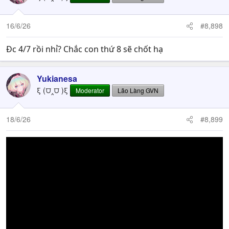
16/6/26
#8,898
Đc 4/7 rồi nhỉ? Chắc con thứ 8 sẽ chốt hạ
Yukianesa
ξ (⩌‸⩌ )ξ
Moderator
Lão Làng GVN
18/6/26
#8,899