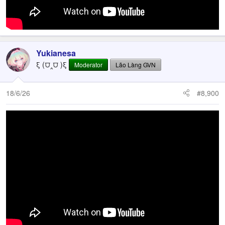
Yukianesa
ξ (⩌‸⩌ )ξ
Moderator
Lão Làng GVN
18/6/26
#8,900