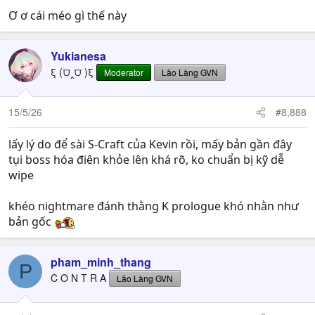
Boost, the battle difficulty increases dramatically!
Ơ ơ cái méo gì thế này
Yukianesa
—About Rage Boost
ξ (⩌‸⩌ )ξ
Moderator
Lão Làng GVN
Some powerful enemies and bosses can enter a Rage
Boost state. While active, they gain unavoidable attacks,
15/5/26
#8,888
halved delay, and can even steal AT Bonuses. Since
various other stats are also buffed, the tide of battle can
lấy lý do để sài S-Craft của Kevin rồi, mấy bản gần đây
be turned against you in an instant…!
tụi boss hóa điên khỏe lên khá rõ, ko chuẩn bị kỹ dễ
wipe
khéo nightmare đánh thằng K prologue khó nhằn như
bản gốc
pham_minh_thang
P
C O N T R A
Lão Làng GVN