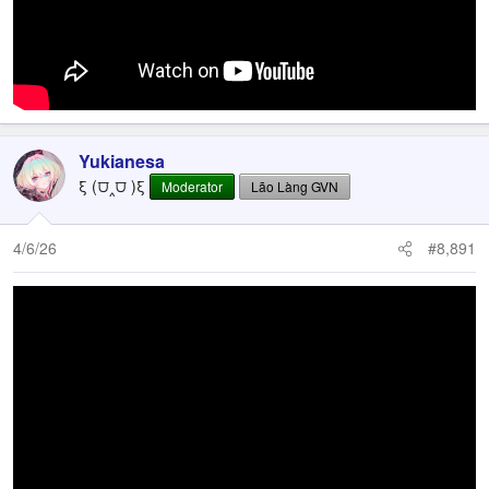
Yukianesa
ξ (⩌‸⩌ )ξ
Moderator
Lão Làng GVN
4/6/26
#8,891