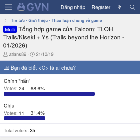
Đăng nhập
Register
Tin tức - Giới thiệu - Thảo luận chung về game
Tổng hợp game của Falcom: TLOH
Multi
Trails/Kiseki + Ys (Trails beyond the Horizon -
01/2026)
T
N
atlans89
21/10/19
h
g
r
Bạn đã biết <C> là ai chưa?
à
e
y
a
g
Chính "hắn"
d
ử
Votes:
24
68.6%
s
i
t
Chịu
a
Votes:
11
31.4%
r
t
e
Total voters
35
r