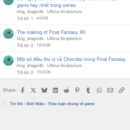
game hay nhất trong series
king_dragontb
Ultima Scriptorium
4/4/26
Trả lời
1
The making of Final Fantasy XII
king_dragontb
Ultima Scriptorium
19/3/26
Trả lời
0
Một số điều thú vị về Chocobo trong Final Fantasy
king_dragontb
Ultima Scriptorium
19/3/26
Trả lời
0
Facebook
X
Bluesky
LinkedIn
Reddit
Pinterest
Tumblr
WhatsApp
Email
Li
Share:
Tin tức - Giới thiệu - Thảo luận chung về game