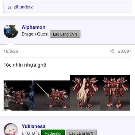
zthunderz
R
e
a
c
Alphamon
t
Dragon Quest
Lão Làng GVN
i
o
n
16/6/26
#8,897
s
:
Tóc nhìn nhựa ghê
Yukianesa
ξ (⩌‸⩌ )ξ
Moderator
Lão Làng GVN