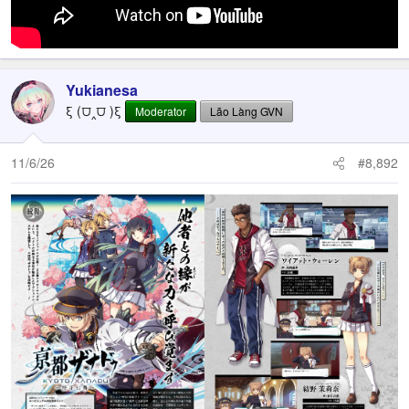
Yukianesa
ξ (⩌‸⩌ )ξ
Moderator
Lão Làng GVN
11/6/26
#8,892