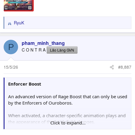
RyuK
R
e
a
c
pham_minh_thang
P
t
C O N T R A
Lão Làng GVN
i
o
n
15/5/26
#8,887
s
:
Enforcer Boost
An advanced version of Rage Boost that can only be used
by the Enforcers of Ouroboros.
When activated, a character-specific animation plays and
the appearance of the battlefield changes.
Click to expand...
Since the boost state lasts longer than a standard Rage