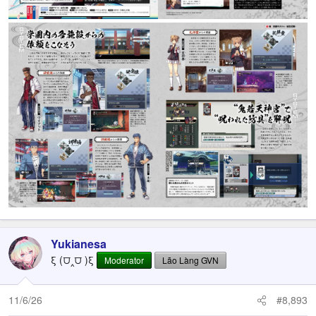
Yukianesa
ξ (⩌‸⩌ )ξ
Moderator
Lão Làng GVN
11/6/26
#8,893