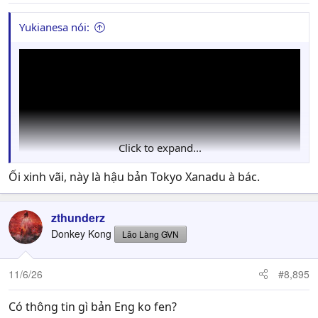
:
Yukianesa nói:
Click to expand...
Ối xinh vãi, này là hậu bản Tokyo Xanadu à bác.
zthunderz
Donkey Kong
Lão Làng GVN
11/6/26
#8,895
Có thông tin gì bản Eng ko fen?