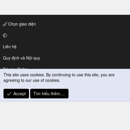
Chọn giao diện
Liên hệ
Quy định và Nội quy
Privacy Policy
This site uses cookies. By continuing to use this site, you are
agreeing to our use of cookies.
Trợ giúp
R
Accept
Tìm hiểu thêm.…
S
S