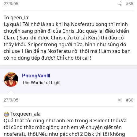
27/9/05
#65
To qeen_la:
Lạ quá ! Tôi nhớ là sau khi hạ Nosferatu xong thì mình
chuyển sang phần đi của Chris...lúc quay lại điều khiển
Clare ( Sau khi được Chris cứu từ cái Kén ) thì đâu có
thấy khẩu Sniper trong người nữa, hình như súng đó
chỉ use 1 lần để hạ Nosferatu rồi thôi mà ! Làm sao bạn
có nó dùng tiếp được? Chỉ cho tôi cái !
PhongVanIII
The Warrior of Light
27/9/05
#66
To:queen_ala
Quả thật tôi cũng như anh em trong Resident thôi.Và
tôi cũng thắc mắc giống anh em về chuyện giết tên
nosferatu thôi.Nếu như pác chơi 2 Disk thì tôi không