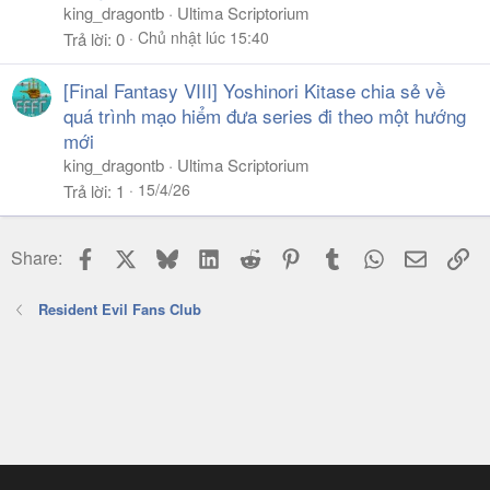
king_dragontb
Ultima Scriptorium
Chủ nhật lúc 15:40
Trả lời
0
[Final Fantasy VIII] Yoshinori Kitase chia sẻ về
quá trình mạo hiểm đưa series đi theo một hướng
mới
king_dragontb
Ultima Scriptorium
15/4/26
Trả lời
1
Facebook
X
Bluesky
LinkedIn
Reddit
Pinterest
Tumblr
WhatsApp
Email
Li
Share:
Resident Evil Fans Club