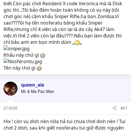
biết.Còn pác chơi Resident X code Veronica mà là Disk
góc thì...Tôi bảo đảm hoàn toàn không có vụ này (tôi
chơi góc nè) cầm khẩu Sniper Rifle,hạ bọn Zombia.Vì
sao???Tôi hạ tên nosferatu bằng khẩu Sniper
Rifle,nhưng chỉ 4 viên và còn lại là do cây Ak47 làm
việc.Vì thế 2 viên còn lại đâu????.Nếu bạn làm được thì
chỉ bảo anh em bọn mình dùm
Khẩu này chứ gì
Tên này chứ gì
queen_ala
Mr & Ms Pac-Man
27/9/05
#67
Hix ! còn vụ dish nén nữa hả tui chưa chơi dish nén ! Tui
chơi 2 dish, sau khi giết nosferatu tui giữ được nguyên