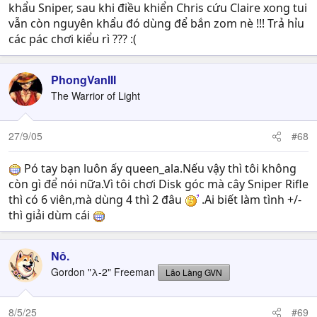
khẩu Sniper, sau khi điều khiển Chris cứu Claire xong tui
vẫn còn nguyên khẩu đó dùng để bắn zom nè !!! Trả hỉu
các pác chơi kiểu rì ??? :(
PhongVanIII
The Warrior of Light
27/9/05
#68
Pó tay bạn luôn ấy queen_ala.Nếu vậy thì tôi không
còn gì để nói nữa.Vì tôi chơi Disk góc mà cây Sniper Rifle
thì có 6 viên,mà dùng 4 thì 2 đâu
.Ai biết làm tình +/-
thì giải dùm cái
Nô.
Gordon "λ-2" Freeman
Lão Làng GVN
8/5/25
#69