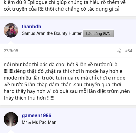
kiếm dủ 9 Epilogue chỉ giúp chúng ta hiểu rõ thêm về
cốt truyện của RE thôi chứ chẳng có tác dụng gì cả
thanhdh
Samus Aran the Bounty Hunter
Lão Làng GVN
27/9/05
#64
nói như bác thì bác đã chơi hết 9 lần về nước rùi à
!!!!!!!!siêng thật đó ,thật ra thì chơi h mode hay hơn e
mode nhiều .lần trước tui mua re mà chỉ chơi e mode
.về nước 5 lần chặp đâm chán .sau chuyển qua chơi
hard thấy hay hơn ,vì có quà sau mỗi lần diệt trùm ,nên
tháy thích thú hơn !!!!!!
gamevn1986
Mr & Ms Pac-Man