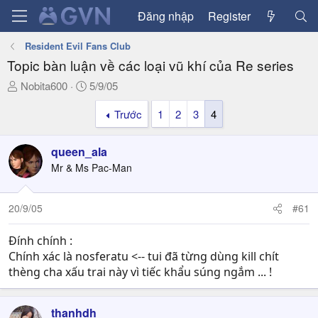
Đăng nhập
Register
Resident Evil Fans Club
Topic bàn luận về các loại vũ khí của Re series
T
N
Nobita600
5/9/05
h
g
Trước
1
2
3
4
r
à
e
y
a
g
queen_ala
d
ử
Mr & Ms Pac-Man
s
i
t
a
20/9/05
#61
r
t
Đính chính :
e
Chính xác là nosferatu <-- tui đã từng dùng kill chít
r
thèng cha xấu trai này vì tiếc khẩu súng ngắm ... !
thanhdh