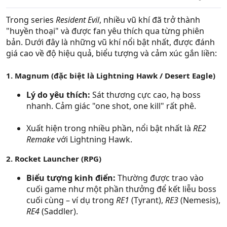
Trong series
Resident Evil
, nhiều vũ khí đã trở thành
"huyền thoại" và được fan yêu thích qua từng phiên
bản. Dưới đây là những vũ khí nổi bật nhất, được đánh
giá cao về độ hiệu quả, biểu tượng và cảm xúc gắn liền:
1. Magnum (đặc biệt là Lightning Hawk / Desert Eagle)
Lý do yêu thích:
Sát thương cực cao, hạ boss
nhanh. Cảm giác "one shot, one kill" rất phê.
Xuất hiện trong nhiều phần, nổi bật nhất là
RE2
Remake
với Lightning Hawk.
2. Rocket Launcher (RPG)
Biểu tượng kinh điển:
Thường được trao vào
cuối game như một phần thưởng để kết liễu boss
cuối cùng – ví dụ trong
RE1
(Tyrant),
RE3
(Nemesis),
RE4
(Saddler).