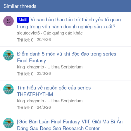
Similar threads
Vì sao bàn thao tác trở thành yếu tố quan
Multi
S
trọng trong vận hành doanh nghiệp sản xuất?
sieutocviet6
Các quảng cáo khác
20/4/26
Trả lời
0
Điểm danh 5 món vũ khí độc đáo trong series
Final Fantasy
king_dragontb
Ultima Scriptorium
23/3/26
Trả lời
0
Tìm hiểu về nguồn gốc của series
THEATRHYTHM
king_dragontb
Ultima Scriptorium
24/3/26
Trả lời
0
[Góc Bàn Luận Final Fantasy VIII] Giải Mã Bí Ẩn
Đằng Sau Deep Sea Research Center