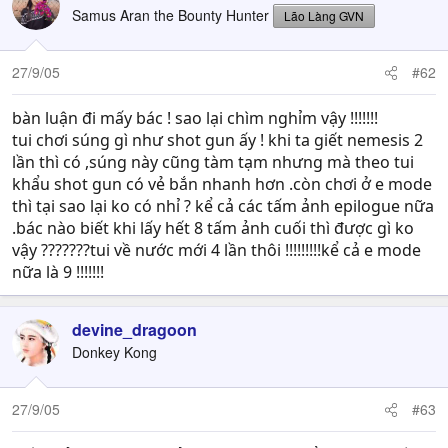
Samus Aran the Bounty Hunter
Lão Làng GVN
27/9/05
#62
bàn luận đi mấy bác ! sao lại chìm nghỉm vậy !!!!!!!
tui chơi súng gì như shot gun ấy ! khi ta giết nemesis 2
lần thì có ,súng này cũng tàm tạm nhưng mà theo tui
khẩu shot gun có vẻ bắn nhanh hơn .còn chơi ở e mode
thì tại sao lại ko có nhỉ ? kể cả các tấm ảnh epilogue nữa
.bác nào biết khi lấy hết 8 tấm ảnh cuối thì được gì ko
vậy ???????tui về nước mới 4 lần thôi !!!!!!!!!kể cả e mode
nữa là 9 !!!!!!!
devine_dragoon
Donkey Kong
27/9/05
#63