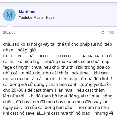
Mantime
M
Youtube Master Race
20/2/08
#63
chà..sao ko ai hỏi gì vậy ta...thế thì cho phép tui hỏi tiếp
nhen....hỏi gì giờ
ta....ec..ec....chà.....accccccccccccccccc.....aaaaaaaaa....có
cái nì....ko hiểu tí gì....nhưng mà ko bitk có ai chơi map
"age of myth" chưa, nếu chơi thử thì skill trong đóa có
nhìu cái ko hiểu dc...như cái chiêu lock time.....khi cast
nó tạo ra cho tất cả các unit trên map..từ nhà đến lính 1
cái bóng với cử động y chan bên cạnh...(dứng yên)...rồi
cho 20 -30 s dể cast thêm 1 lần nữa....nếu cast thêm 1
lần nữa thì ...khi đó toàn bộ hoạt động, vị trí, máu, sống
chết....đồ hay item đã mua hay chưa mua đều way lại
ngay cái vị trí của cái bóng ban đầu.....nói nôm na như
khi cast nó save lại....khi cast nữa thì nó load....nhưng về