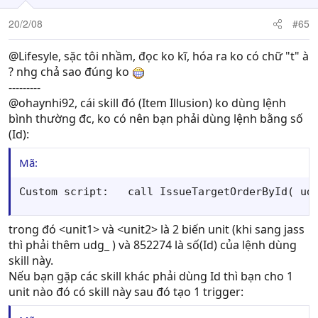
20/2/08
#65
@Lifesyle, sặc tôi nhầm, đọc ko kĩ, hóa ra ko có chữ "t" à
? nhg chả sao đúng ko
---------
@ohaynhi92, cái skill đó (Item Illusion) ko dùng lệnh
bình thường đc, ko có nên bạn phải dùng lệnh bằng số
(Id):
Mã:
Custom script:   call IssueTargetOrderById( ud
trong đó <unit1> và <unit2> là 2 biến unit (khi sang jass
thì phải thêm udg_ ) và 852274 là số(Id) của lệnh dùng
skill này.
Nếu bạn gặp các skill khác phải dùng Id thì bạn cho 1
unit nào đó có skill này sau đó tạo 1 trigger: