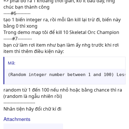
=> phải bỏ ra 1 khoảng thời gian, ko ít đâu đấy, nhg
chúc bạn thành công
-----#6----------
tạo 1 biến integer ra, rồi mỗi lần kill lại trừ đi, biến này
bằng 0 thì xong
Trong demo map tôi để kill 10 Skeletal Orc Champion
------#7----------
bạn cứ làm rơi item như bạn làm ấy nhg trước khi rơi
item thì thêm điều kiện này:
Mã:
(Random integer number between 1 and 100) Less
random từ 1 đến 100 nếu nhỏ hoặc bằng chance thì ra
(random là ngẫu nhiên rồi)
----------------------
Nhân tiện hãy đổi chữ kí đi
Attachments