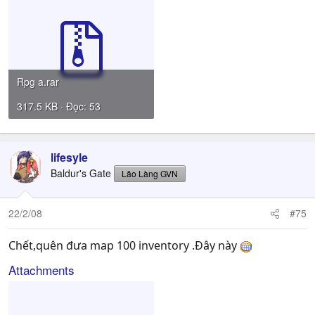
Rpg a.rar
317.5 KB · Đọc: 53
lifesyle
Baldur's Gate
Lão Làng GVN
22/2/08
#75
Chết,quên đưa map 100 inventory .Đây này
Attachments