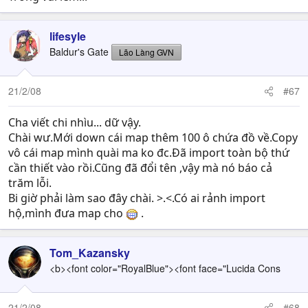
lifesyle
Baldur's Gate
Lão Làng GVN
21/2/08
#67
Cha viết chi nhìu... dữ vậy.
Chài wư.Mới down cái map thêm 100 ô chứa đồ về.Copy
vô cái map mình quài ma ko đc.Đã import toàn bộ thứ
cần thiết vào rồi.Cũng đã đổi tên ,vậy mà nó báo cả
trăm lỗi.
Bi giờ phải làm sao đây chài. >.<.Có ai rảnh import
hộ,mình đưa map cho
.
Tom_Kazansky
<b><font color="RoyalBlue"><font face="Lucida Cons
21/2/08
#68