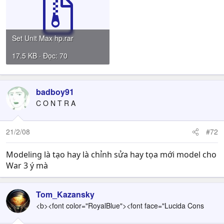
Set Unit Max hp.rar
17.5 KB · Đọc: 70
badboy91
C O N T R A
21/2/08
#72
Modeling là tạo hay là chỉnh sửa hay tọa mới model cho
War 3 ý mà
Tom_Kazansky
<b><font color="RoyalBlue"><font face="Lucida Cons