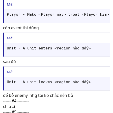
Mã:
Player - Make <Player này> treat <Player kia> 
còn event thì dùng
Mã:
Unit - A unit enters <region nào đấy>
sau đó
Mã:
Unit - A unit leaves <region nào đấy>
để bỏ enemy, nhg tôi ko chắc nên bỏ
------ #4 ---------
chịu ::(
------ #5 ---------