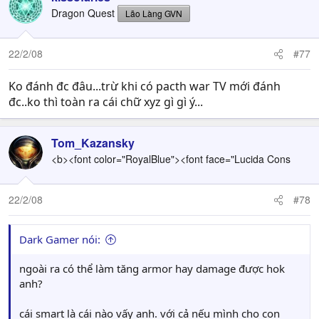
Dragon Quest
Lão Làng GVN
22/2/08
#77
Ko đánh đc đâu...trừ khi có pacth war TV mới đánh
đc..ko thì toàn ra cái chữ xyz gì gì ý...
Tom_Kazansky
<b><font color="RoyalBlue"><font face="Lucida Cons
22/2/08
#78
Dark Gamer nói:
ngoài ra có thể làm tăng armor hay damage được hok
anh?
cái smart là cái nào vấy anh. với cả nếu mình cho con