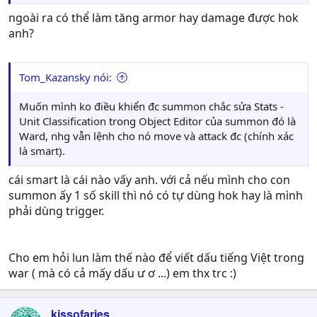
ngoài ra có thể làm tăng armor hay damage được hok
anh?
Tom_Kazansky nói:
Muốn mình ko điều khiển đc summon chắc sửa Stats -
Unit Classification trong Object Editor của summon đó là
Ward, nhg vẫn lệnh cho nó move và attack đc (chính xác
là smart).
cái smart là cái nào vấy anh. với cả nếu mình cho con
summon ấy 1 số skill thì nó có tự dùng hok hay là mình
phải dùng trigger.
Cho em hỏi lun làm thế nào để viết dấu tiếng Việt trong
war ( mà có cả mấy dấu ư ơ ...) em thx trc :)
kissofaries