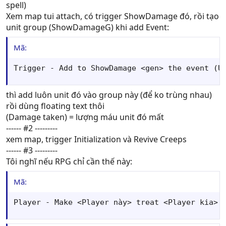
spell)
Xem map tui attach, có trigger ShowDamage đó, rồi tạo
unit group (ShowDamageG) khi add Event:
Mã:
Trigger - Add to ShowDamage <gen> the event (U
thì add luôn unit đó vào group này (để ko trùng nhau)
rồi dùng floating text thôi
(Damage taken) = lượng máu unit đó mất
------ #2 ---------
xem map, trigger Initialization và Revive Creeps
------ #3 ---------
Tôi nghĩ nếu RPG chỉ cần thế này:
Mã:
Player - Make <Player này> treat <Player kia> 