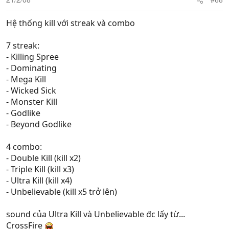
Hệ thống kill với streak và combo
7 streak:
- Killing Spree
- Dominating
- Mega Kill
- Wicked Sick
- Monster Kill
- Godlike
- Beyond Godlike
4 combo:
- Double Kill (kill x2)
- Triple Kill (kill x3)
- Ultra Kill (kill x4)
- Unbelievable (kill x5 trở lên)
sound của Ultra Kill và Unbelievable đc lấy từ...
CrossFire