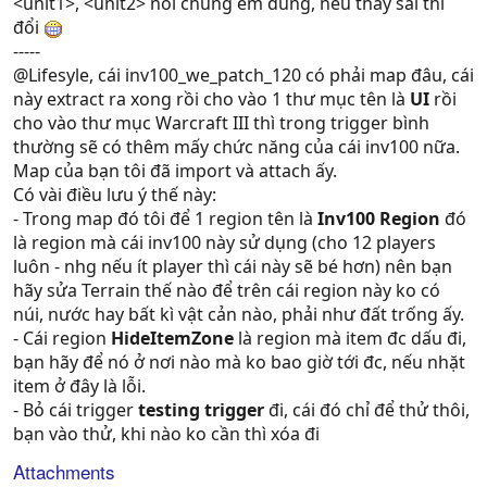
<unit1>, <unit2> nói chung em dùng, nếu thấy sai thì
đổi
-----
@Lifesyle, cái inv100_we_patch_120 có phải map đâu, cái
này extract ra xong rồi cho vào 1 thư mục tên là
UI
rồi
cho vào thư mục Warcraft III thì trong trigger bình
thường sẽ có thêm mấy chức năng của cái inv100 nữa.
Map của bạn tôi đã import và attach ấy.
Có vài điều lưu ý thế này:
- Trong map đó tôi để 1 region tên là
Inv100 Region
đó
là region mà cái inv100 này sử dụng (cho 12 players
luôn - nhg nếu ít player thì cái này sẽ bé hơn) nên bạn
hãy sửa Terrain thế nào để trên cái region này ko có
núi, nước hay bất kì vật cản nào, phải như đất trống ấy.
- Cái region
HideItemZone
là region mà item đc dấu đi,
bạn hãy để nó ở nơi nào mà ko bao giờ tới đc, nếu nhặt
item ở đây là lỗi.
- Bỏ cái trigger
testing trigger
đi, cái đó chỉ để thử thôi,
bạn vào thử, khi nào ko cần thì xóa đi
Attachments