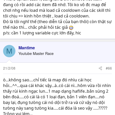
đang có rồi add các item đã nhớ. Tôi ko vô đc map để
chơi nhg nếu load mà load cả cooldown của các skill thì
tôi chịu => kinh hồn thiệt , load cả cooldown.
Đó là tôi nghĩ thế (theo diễn tả của bạn thôi) còn thật sự
thế nào thì... chắc phải hỏi tác giả
p/s: cần 1 lượng variable cực lớn đấy, hic
Mantime
M
Youtube Master Race
21/2/08
#66
ò...không sao....chỉ tiếc là map đó nhìu cái học
hỏi...^^...qua cái khác vậy...à..có cái nì...hôm vừa rồi nhìn
thấy rùi kinh ngạc lun...1 map dạng haflife..bắn súng 2
bên đoá.....có cái là có 1 loại đạn, bắn 1 viên đạn....nó
bay lại, đụng tưòng cái nó dội trở ra và cứ vậy nó dội
tưòng này sang tưòng kia.....cái đóa là seo vậy .....?????
Trông vui lém...