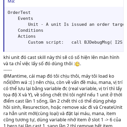
Mã:
OrderTest

    Events

        Unit - A unit Is issued an order target
    Conditions

    Actions

        Custom script:   call BJDebugMsg( I2S(
khi unit đó cast skill này thì sẽ có số hiện lên màn hình
và ta chỉ việc lấy số đó dùng thôi :
.
------
@Mantime, cái map đó tôi chịu thôi, máy tôi load ko
nổi(lởm wá ::( ) nên chịu, còn về vấn đề máu, mana, vị trí
có thể lưu lại bằng variable đc (real variable, vị trí thì lấy
tọa độ X và Y), về sống chết thì tôi nghĩ nếu 1 unit ở thời
điểm cast lần 1 sống, lần 2 chết thì có thể dùng phép
hồi sinh, Resurection, hoặc remove xác đi và CreateUnit
ra hẳn unit mới(cùng loại) và đặt lại máu, mana, item
cũng tương tự, dùng variable nhớ item ở slot 1 -> 6 của
1 hero tại lần cast 1, sang lần 2 thì remove hết item