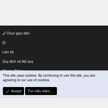
Chọn giao diện
Liên hệ
Quy định và Nội quy
Privacy Policy
This site uses cookies. By continuing to use this site, you are
agreeing to our use of cookies.
Trợ giúp
R
Accept
Tìm hiểu thêm.…
S
S