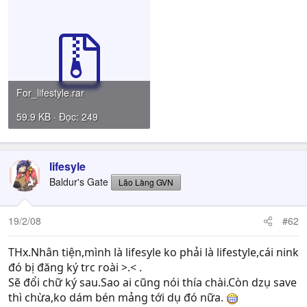
For_lifestyle.rar
59.9 KB · Đọc: 249
lifesyle
Baldur's Gate
Lão Làng GVN
19/2/08
#62
THx.Nhân tiện,mình là lifesyle ko phải là lifestyle,cái nink
đó bị đăng ký trc roài >.< .
Sẽ đổi chữ ký sau.Sao ai cũng nói thía chài.Còn dzụ save
thì chừa,ko dám bén mảng tới dụ đó nữa.