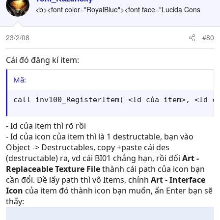
<b><font color="RoyalBlue"><font face="Lucida Cons
23/2/08
#80
Cái đó đăng kí item:
Mã:
call inv100_RegisterItem( <Id của item>, <Id c
- Id của item thì rõ rồi
- Id của icon của item thì là 1 destructable, bạn vào
Object -> Destructables, copy +paste cái des
(destructable) ra, vd cái BI01 chẳng hạn, rồi đổi
Art -
Replaceable Texture File
thành cái path của icon bạn
cần đổi. Đề lấy path thì vô Items, chỉnh
Art - Interface
Icon
của item đó thành icon bạn muốn, ấn Enter bạn sẽ
thấy: