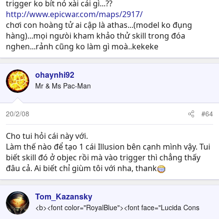
trigger ko bít nó xài cái gì...??
http://www.epicwar.com/maps/2917/
chơi con hoàng tử ai cập là athas...(model ko đụng
hàng)...mọi ngưòi kham khảo thử skill trong đóa
nghen...rảnh cũng ko làm gì moà..kekeke
ohaynhi92
Mr & Ms Pac-Man
20/2/08
#64
Cho tui hỏi cái này với.
Làm thế nào để tạo 1 cái Illusion bên cạnh mình vậy. Tui
biết skill đó ở objec rồi mà vào trigger thì chẳng thấy
đâu cả. Ai biết chỉ giùm tôi với nha, thank
Tom_Kazansky
<b><font color="RoyalBlue"><font face="Lucida Cons