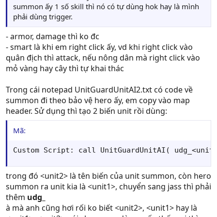
summon ấy 1 số skill thì nó có tự dùng hok hay là mình
phải dùng trigger.
- armor, damage thì ko đc
- smart là khi em right click ấy, vd khi right click vào
quân địch thì attack, nếu nông dân mà right click vào
mỏ vàng hay cây thì tự khai thác
Trong cái notepad UnitGuardUnitAI2.txt có code về
summon đi theo bảo vệ hero ấy, em copy vào map
header. Sử dụng thì tạo 2 biến unit rồi dùng:
Mã:
Custom Script: call UnitGuardUnitAI( udg_<unit
trong đó <unit2> là tên biến của unit summon, còn hero
summon ra unit kia là <unit1>, chuyển sang jass thì phải
thêm
udg_
à mà anh cũng hơi rối ko biết <unit2>, <unit1> hay là