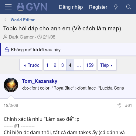
Đăng nhập
Register
World Editor
Topic hỏi đáp cho anh em (Về cách làm map)
T
N
Dark Gamer
2/1/08
h
g
r
à
Không mở trả lời sau này.
e
y
a
g
Trước
1
2
3
4
…
159
Tiếp
d
ử
s
i
Tom_Kazansky
t
a
<b><font color="RoyalBlue"><font face="Lucida Cons
r
t
19/2/08
#61
e
r
Chính xác là nhìu "Làm sao để" :p
------ #1 ---------
Chỉ hiện đc dam thôi, tất cả dam takes ấy (cả đánh và