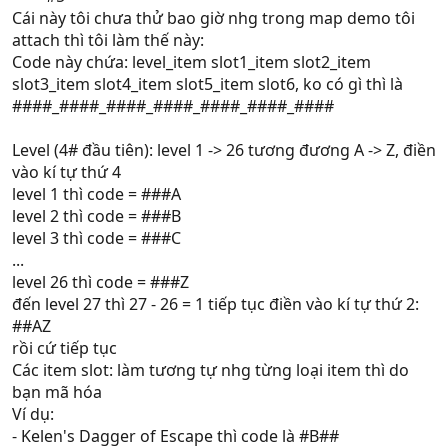
Cái này tôi chưa thử bao giờ nhg trong map demo tôi
attach thì tôi làm thế này:
Code này chứa: level_item slot1_item slot2_item
slot3_item slot4_item slot5_item slot6, ko có gì thì là
####_####_####_####_####_####_####
Level (4# đầu tiên): level 1 -> 26 tương đương A -> Z, điền
vào kí tự thứ 4
level 1 thì code = ###A
level 2 thì code = ###B
level 3 thì code = ###C
...
level 26 thì code = ###Z
đến level 27 thì 27 - 26 = 1 tiếp tục điền vào kí tự thứ 2:
##AZ
rồi cứ tiếp tục
Các item slot: làm tương tự nhg từng loại item thì do
bạn mã hóa
Ví dụ:
- Kelen's Dagger of Escape thì code là #B##