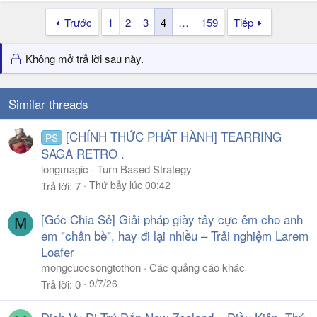
Trước
1
2
3
4
…
159
Tiếp
Không mở trả lời sau này.
Similar threads
[CHÍNH THỨC PHÁT HÀNH] TEARRING
PS
SAGA RETRO .
longmagic
Turn Based Strategy
Thứ bảy lúc 00:42
Trả lời
7
[Góc Chia Sẻ] Giải pháp giày tây cực êm cho anh
M
em "chân bè", hay đi lại nhiều – Trải nghiệm Larem
Loafer
mongcuocsongtothon
Các quảng cáo khác
9/7/26
Trả lời
0