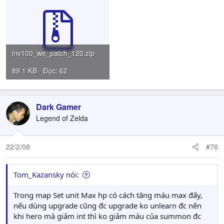
inv100_we_patch_120.zip
89.1 KB · Đọc: 62
Dark Gamer
Legend of Zelda
22/2/08
#76
Tom_Kazansky nói:
Trong map Set unit Max hp có cách tăng máu max đấy,
nếu dùng upgrade cũng đc upgrade ko unlearn đc nên
khi hero mà giảm int thì ko giảm máu của summon đc