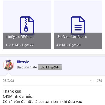
LifeSyle's RPG.rar
UnitGuardUnitAI2.txt
475.2 KB · Đọc: 77
4.8 KB · Đọc: 26
lifesyle
Baldur's Gate
Lão Làng GVN
23/2/08
#79
Thank kiu!
OK!Mình đã hiểu.
Còn 1 vấn đề nữa là custom item khi đưa vào