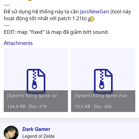
----
Để sử dụng hệ thống này ta cần
JassNewGen
(tool này
hoạt động tốt nhất với patch 1.21b)
----
EDIT: map "fixed" là map đã giảm bớt sound.
Attachments
[System] Killing Spree.rar
[System] Killing Spree (fixed).rar
154.9 KB · Đọc: 378
75.5 KB · Đọc: 306
Dark Gamer
Legend of Zelda