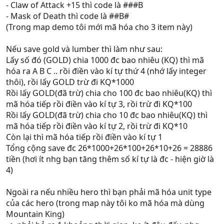
- Claw of Attack +15 thì code là ###B
- Mask of Death thì code là ##B#
(Trong map demo tôi mới mã hóa cho 3 item này)
Nếu save gold và lumber thì làm như sau:
Lấy số đó (GOLD) chia 1000 đc bao nhiêu (KQ) thì mã
hóa ra A B C .. rồi điền vào kí tự thứ 4 (nhớ lấy integer
thôi), rồi lấy GOLD trừ đi KQ*1000
Rồi lấy GOLD(đã trừ) chia cho 100 đc bao nhiêu(KQ) thì
mã hóa tiếp rồi điền vào kí tự 3, rồi trừ đi KQ*100
Rồi lấy GOLD(đã trừ) chia cho 10 đc bao nhiêu(KQ) thì
mã hóa tiếp rồi điền vào kí tự 2, rồi trừ đi KQ*10
Còn lại thì mã hóa tiếp rồi điền vào kí tự 1
Tổng cộng save đc 26*1000+26*100+26*10+26 = 28886
tiền (hơi ít nhg bạn tăng thêm số kí tự là đc - hiện giờ là
4)
Ngoài ra nếu nhiều hero thì bạn phải mã hóa unit type
của các hero (trong map này tôi ko mã hóa mà dùng
Mountain King)