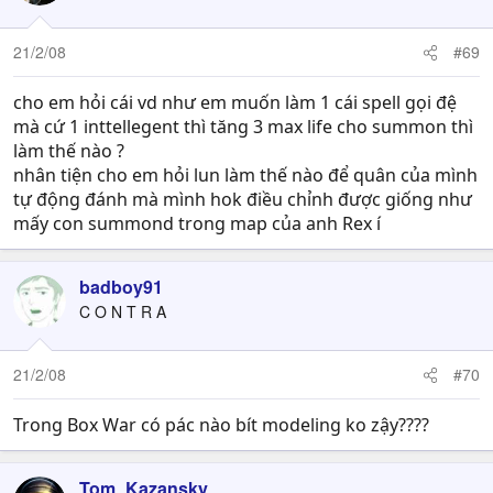
21/2/08
#69
cho em hỏi cái vd như em muốn làm 1 cái spell gọi đệ
mà cứ 1 inttellegent thì tăng 3 max life cho summon thì
làm thế nào ?
nhân tiện cho em hỏi lun làm thế nào để quân của mình
tự động đánh mà mình hok điều chỉnh được giống như
mấy con summond trong map của anh Rex í
badboy91
C O N T R A
21/2/08
#70
Trong Box War có pác nào bít modeling ko zậy????
Tom_Kazansky