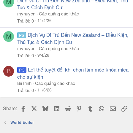
Dịch Vụ Di Trú Đến New Zealand – Điều Kiện, Thủ
M
Tục & Cách Định Cư
myhuyen
Các quảng cáo khác
11/4/26
Trả lời
0
Dịch Vụ Di Trú Đến New Zealand – Điều Kiện,
PS
M
Thủ Tục & Cách Định Cư
myhuyen
Các quảng cáo khác
9/4/26
Trả lời
0
Lợi thế tuyệt đối khi chọn làm móc khóa mica
PC
B
cho sự kiện
BiiTrinh
Các quảng cáo khác
11/6/26
Trả lời
0
Facebook
X
Bluesky
LinkedIn
Reddit
Pinterest
Tumblr
WhatsApp
Email
Li
Share:
World Editor