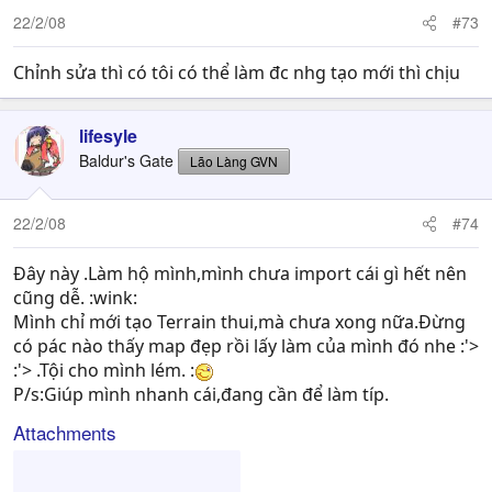
22/2/08
#73
Chỉnh sửa thì có tôi có thể làm đc nhg tạo mới thì chịu
lifesyle
Baldur's Gate
Lão Làng GVN
22/2/08
#74
Đây này .Làm hộ mình,mình chưa import cái gì hết nên
cũng dễ. :wink:
Mình chỉ mới tạo Terrain thui,mà chưa xong nữa.Đừng
có pác nào thấy map đẹp rồi lấy làm của mình đó nhe :'>
:'> .Tội cho mình lém. :
P/s:Giúp mình nhanh cái,đang cần để làm típ.
Attachments