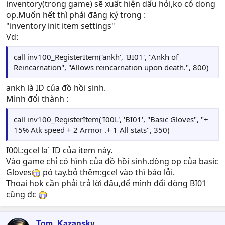
inventory(trong game) sẽ xuất hiện dấu hỏi,ko có dong
op.Muốn hết thì phải đăng ký trong :
"inventory init item settings"
Vd:
call inv100_RegisterItem('ankh', 'BI01', "Ankh of
Reincarnation", "Allows reincarnation upon death.", 800)
ankh là ID của đồ hồi sinh.
Mình đổi thành :
call inv100_RegisterItem('I00L', 'BI01', "Basic Gloves", "+
15% Atk speed + 2 Armor .+ 1 All stats", 350)
I00L:gcel la` ID của item này.
Vào game chỉ có hình của đồ hồi sinh.dòng op của basic
Gloves
pó tay.bỏ thêm:gcel vào thì báo lỗi.
Thoai hok cần phải trả lời đâu,để mình đổi dòng BI01
cũng đc
Tom_Kazansky