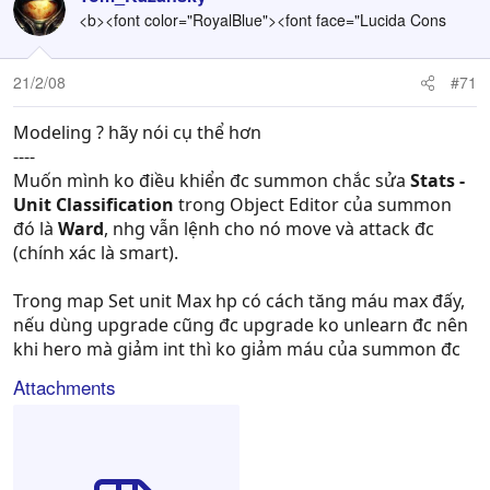
<b><font color="RoyalBlue"><font face="Lucida Cons
21/2/08
#71
Modeling ? hãy nói cụ thể hơn
----
Muốn mình ko điều khiển đc summon chắc sửa
Stats -
Unit Classification
trong Object Editor của summon
đó là
Ward
, nhg vẫn lệnh cho nó move và attack đc
(chính xác là smart).
Trong map Set unit Max hp có cách tăng máu max đấy,
nếu dùng upgrade cũng đc upgrade ko unlearn đc nên
khi hero mà giảm int thì ko giảm máu của summon đc
Attachments