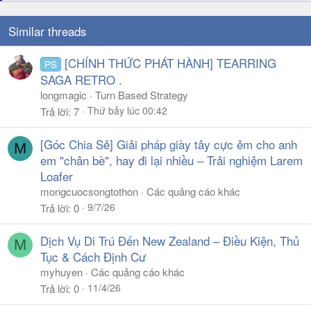
Similar threads
[CHÍNH THỨC PHÁT HÀNH] TEARRING
PS
SAGA RETRO .
longmagic
Turn Based Strategy
Thứ bảy lúc 00:42
Trả lời
7
[Góc Chia Sẻ] Giải pháp giày tây cực êm cho anh
M
em "chân bè", hay đi lại nhiều – Trải nghiệm Larem
Loafer
mongcuocsongtothon
Các quảng cáo khác
9/7/26
Trả lời
0
Dịch Vụ Di Trú Đến New Zealand – Điều Kiện, Thủ
M
Tục & Cách Định Cư
myhuyen
Các quảng cáo khác
11/4/26
Trả lời
0