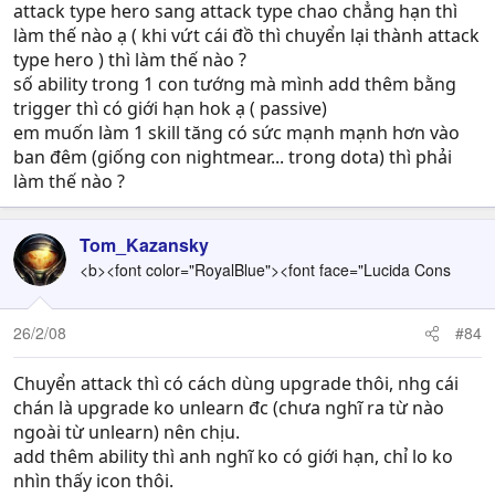
attack type hero sang attack type chao chẳng hạn thì
làm thế nào ạ ( khi vứt cái đồ thì chuyển lại thành attack
type hero ) thì làm thế nào ?
số ability trong 1 con tướng mà mình add thêm bằng
trigger thì có giới hạn hok ạ ( passive)
em muốn làm 1 skill tăng có sức mạnh mạnh hơn vào
ban đêm (giống con nightmear... trong dota) thì phải
làm thế nào ?
Tom_Kazansky
<b><font color="RoyalBlue"><font face="Lucida Cons
26/2/08
#84
Chuyển attack thì có cách dùng upgrade thôi, nhg cái
chán là upgrade ko unlearn đc (chưa nghĩ ra từ nào
ngoài từ unlearn) nên chịu.
add thêm ability thì anh nghĩ ko có giới hạn, chỉ lo ko
nhìn thấy icon thôi.