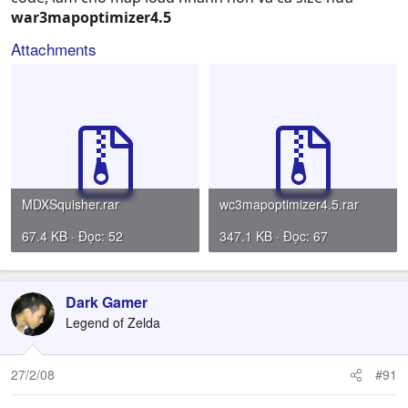
war3mapoptimizer4.5
Attachments
MDXSquisher.rar
wc3mapoptimizer4.5.rar
67.4 KB · Đọc: 52
347.1 KB · Đọc: 67
Dark Gamer
Legend of Zelda
27/2/08
#91