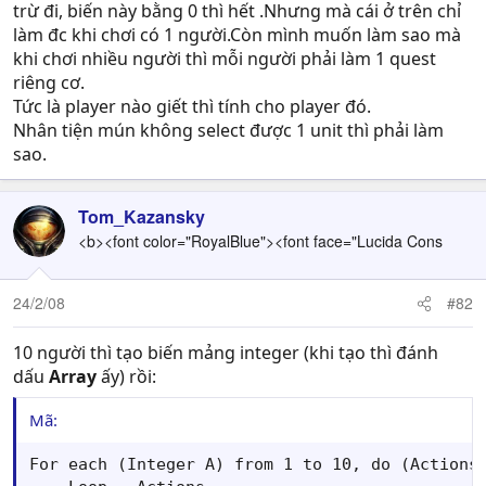
trừ đi, biến này bằng 0 thì hết .Nhưng mà cái ở trên chỉ
làm đc khi chơi có 1 người.Còn mình muốn làm sao mà
khi chơi nhiều người thì mỗi người phải làm 1 quest
riêng cơ.
Tức là player nào giết thì tính cho player đó.
Nhân tiện mún không select được 1 unit thì phải làm
sao.
Tom_Kazansky
<b><font color="RoyalBlue"><font face="Lucida Cons
24/2/08
#82
10 người thì tạo biến mảng integer (khi tạo thì đánh
dấu
Array
ấy) rồi:
Mã:
For each (Integer A) from 1 to 10, do (Actions)