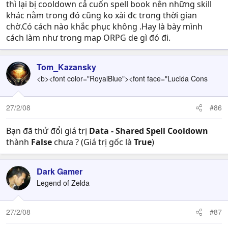
thì lại bị cooldown cả cuốn spell book nên những skill
khác nằm trong đó cũng ko xài đc trong thời gian
chờ.Có cách nào khắc phục không .Hay là bày mình
cách làm như trong map ORPG de gì đó đi.
Tom_Kazansky
<b><font color="RoyalBlue"><font face="Lucida Cons
27/2/08
#86
Bạn đã thử đổi giá trị
Data - Shared Spell Cooldown
thành
False
chưa ? (Giá trị gốc là
True
)
Dark Gamer
Legend of Zelda
27/2/08
#87