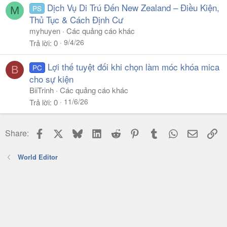
Dịch Vụ Di Trú Đến New Zealand – Điều Kiện,
PS
M
Thủ Tục & Cách Định Cư
myhuyen
Các quảng cáo khác
9/4/26
Trả lời
0
Lợi thế tuyệt đối khi chọn làm móc khóa mica
PC
B
cho sự kiện
BiiTrinh
Các quảng cáo khác
11/6/26
Trả lời
0
Facebook
X
Bluesky
LinkedIn
Reddit
Pinterest
Tumblr
WhatsApp
Email
Li
Share:
World Editor