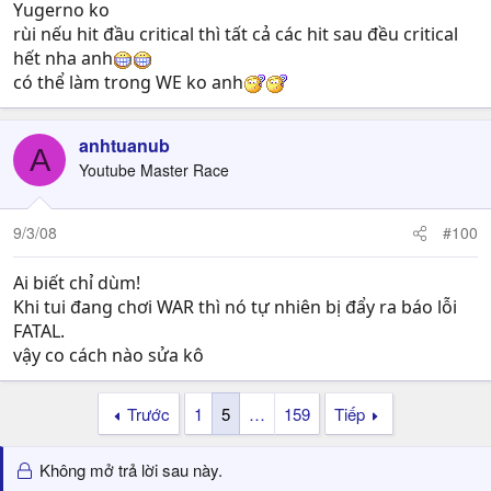
Yugerno ko
rùi nếu hit đầu critical thì tất cả các hit sau đều critical
hết nha anh
có thể làm trong WE ko anh
anhtuanub
A
Youtube Master Race
9/3/08
#100
Ai biết chỉ dùm!
Khi tui đang chơi WAR thì nó tự nhiên bị đẩy ra báo lỗi
FATAL.
vậy co cách nào sửa kô
Trước
1
5
…
159
Tiếp
Không mở trả lời sau này.