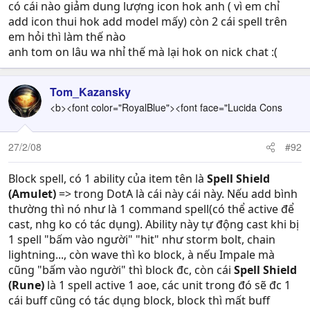
có cái nào giảm dung lượng icon hok anh ( vì em chỉ
add icon thui hok add model mấy) còn 2 cái spell trên
em hỏi thì làm thế nào
anh tom on lâu wa nhỉ thế mà lại hok on nick chat :(
Tom_Kazansky
<b><font color="RoyalBlue"><font face="Lucida Cons
27/2/08
#92
Block spell, có 1 ability của item tên là
Spell Shield
(Amulet)
=> trong DotA là cái này cái này. Nếu add bình
thường thì nó như là 1 command spell(có thể active để
cast, nhg ko có tác dụng). Ability này tự động cast khi bị
1 spell "bấm vào người" "hit" như storm bolt, chain
lightning..., còn wave thì ko block, à nếu Impale mà
cũng "bấm vào người" thì block đc, còn cái
Spell Shield
(Rune)
là 1 spell active 1 aoe, các unit trong đó sẽ đc 1
cái buff cũng có tác dụng block, block thì mất buff