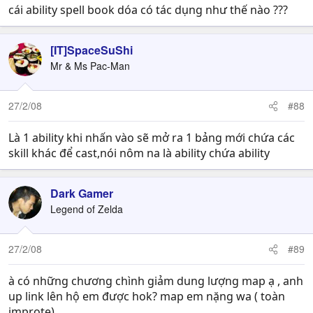
cái ability spell book dóa có tác dụng như thế nào ???
[IT]SpaceSuShi
Mr & Ms Pac-Man
27/2/08
#88
Là 1 ability khi nhấn vào sẽ mở ra 1 bảng mới chứa các
skill khác để cast,nói nôm na là ability chứa ability
Dark Gamer
Legend of Zelda
27/2/08
#89
à có những chương chình giảm dung lượng map ạ , anh
up link lên hộ em được hok? map em nặng wa ( toàn
improte)