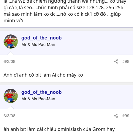
lại...ra WE để chiêm ngưõng thành wả nhưng....ko thấy
gì cả :( là seo.....bức hình phải có size 128 128, 256 256
mà sao mình làm ko dc....nó ko có kick1 cỡ đó ...giúp
mình với
god_of_the_noob
Mr & Ms Pac-Man
6/3/08
#98
Anh ơi anh có bít làm Ai cho máy ko
god_of_the_noob
Mr & Ms Pac-Man
6/3/08
#99
àh anh bít làm cái chiêu ominislash của Grom hay