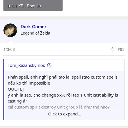
166.1 KB · Đọc: 39
Dark Gamer
Legend of Zelda
1/3/08
#93
Tom_Kazansky nói:
Phản spell, anh nghĩ phải tạo lại spell (tạo custom spell)
nếu ko thì impossible
QUOTE]
ý anh là sao, cho change xx% rồi tạo 1 unit cast ability is
casting á?
cái custom spirit destroy unit group là như thế nào?
Click to expand...
em làm cái random gem như thế nài mà chẳng hiểu sao
nó hok add được: