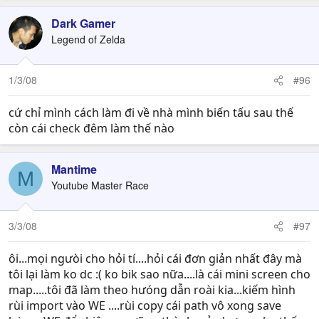
Dark Gamer
Legend of Zelda
1/3/08
#96
cứ chỉ mình cách làm đi về nhà mình biến tấu sau thế
còn cái check đêm làm thế nào
Mantime
M
Youtube Master Race
3/3/08
#97
ôi...mọi ngưòi cho hỏi tí....hỏi cái đơn giản nhất đây mà
tôi lại làm ko dc :( ko bik sao nữa....là cái mini screen cho
map.....tôi đã làm theo hưóng dẫn roài kia...kiếm hình
rùi import vào WE ....rùi copy cái path vô xong save