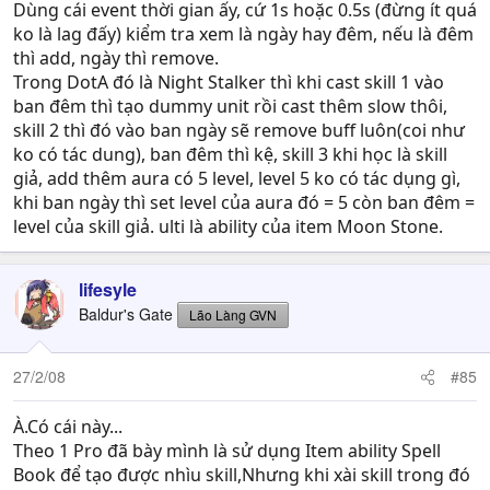
Dùng cái event thời gian ấy, cứ 1s hoặc 0.5s (đừng ít quá
ko là lag đấy) kiểm tra xem là ngày hay đêm, nếu là đêm
thì add, ngày thì remove.
Trong DotA đó là Night Stalker thì khi cast skill 1 vào
ban đêm thì tạo dummy unit rồi cast thêm slow thôi,
skill 2 thì đó vào ban ngày sẽ remove buff luôn(coi như
ko có tác dung), ban đêm thì kệ, skill 3 khi học là skill
giả, add thêm aura có 5 level, level 5 ko có tác dụng gì,
khi ban ngày thì set level của aura đó = 5 còn ban đêm =
level của skill giả. ulti là ability của item Moon Stone.
lifesyle
Baldur's Gate
Lão Làng GVN
27/2/08
#85
À.Có cái này...
Theo 1 Pro đã bày mình là sử dụng Item ability Spell
Book để tạo được nhìu skill,Nhưng khi xài skill trong đó