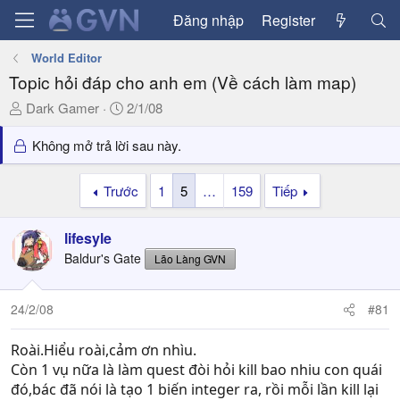
Đăng nhập
Register
World Editor
Topic hỏi đáp cho anh em (Về cách làm map)
T
N
Dark Gamer
2/1/08
h
g
r
à
Không mở trả lời sau này.
e
y
a
g
Trước
1
5
…
159
Tiếp
d
ử
s
i
lifesyle
t
a
Baldur's Gate
Lão Làng GVN
r
t
24/2/08
#81
e
r
Roài.Hiểu roài,cảm ơn nhìu.
Còn 1 vụ nữa là làm quest đòi hỏi kill bao nhiu con quái
đó,bác đã nói là tạo 1 biến integer ra, rồi mỗi lần kill lại