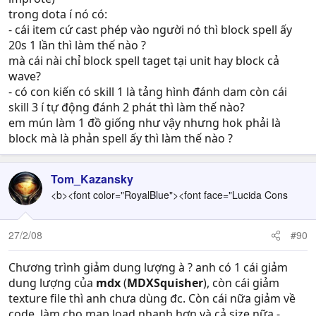
trong dota í nó có:
- cái item cứ cast phép vào người nó thì block spell ấy
20s 1 lần thì làm thế nào ?
mà cái nài chỉ block spell taget tại unit hay block cả
wave?
- có con kiến có skill 1 là tảng hình đánh dam còn cái
skill 3 í tự động đánh 2 phát thì làm thế nào?
em mún làm 1 đồ giống như vậy nhưng hok phải là
block mà là phản spell ấy thì làm thế nào ?
Tom_Kazansky
<b><font color="RoyalBlue"><font face="Lucida Cons
27/2/08
#90
Chương trình giảm dung lượng à ? anh có 1 cái giảm
dung lượng của
mdx
(
MDXSquisher
), còn cái giảm
texture file thì anh chưa dùng đc. Còn cái nữa giảm về
code, làm cho map load nhanh hơn và cả size nữa -