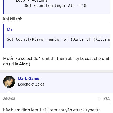
    Loop - Actions

        Set Count[(Integer A)] = 10
khi kill thì:
Mã:
Set Count[(Player number of (Owner of (Killing
---
Muốn ko select đc 1 unit thì thêm ability Locust cho unit
đó (id là
Aloc
)
Dark Gamer
Legend of Zelda
26/2/08
#83
bây h em định làm 1 cái item chuyển attack type từ