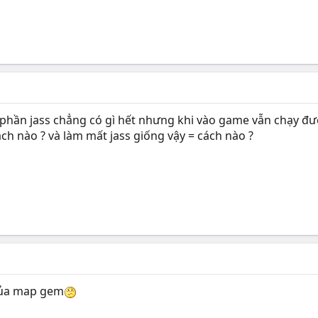
phần jass chẳng có gì hết nhưng khi vào game vẫn chạy đượ
ch nào ? và làm mất jass giống vậy = cách nào ?
của map gem