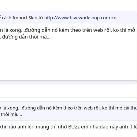
ể cách Import Skin từ
http://www.hiveworkshop.com
ko
 là xong...đường dẫn nó kèm theo trên web rồi, ko thì mở c
t đường dẫn thôi mà....
là xong...đường dẫn nó kèm theo trên web rồi, ko thì mở cái thư 
thôi mà....
 khi nào anh lên mạng thì nhớ BUzz em nha,dạo này anh ít l