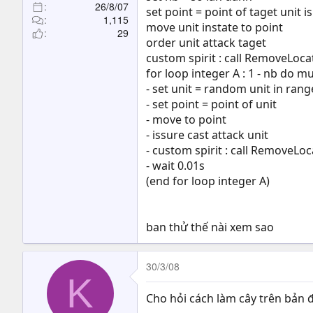
26/8/07
set point = point of taget unit i
1,115
move unit instate to point
29
order unit attack taget
custom spirit : call RemoveLoca
for loop integer A : 1 - nb do mu
- set unit = random unit in rang
- set point = point of unit
- move to point
- issure cast attack unit
- custom spirit : call RemoveLo
- wait 0.01s
(end for loop integer A)
ban thử thế nài xem sao
30/3/08
K
Cho hỏi cách làm cây trên bản đ