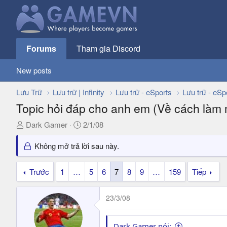
Forums
Tham gia Discord
New posts
Lưu Trữ
Lưu trữ | Infinity
Lưu trữ - eSports
Lưu trữ - eSp
Topic hỏi đáp cho anh em (Về cách làm
T
N
Dark Gamer
2/1/08
h
g
r
à
Không mở trả lời sau này.
e
y
a
g
Trước
1
…
5
6
7
8
9
…
159
Tiếp
d
ử
s
i
23/3/08
t
a
r
Dark Gamer nói: