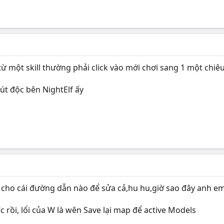
 một skill thường phải click vào mới chơi sang 1 một chiêu t
út độc bên NightElf ấy
 cho cái đường dẫn nào để sửa cả,hu hu,giờ sao đây anh e
đc rồi, lổi của W là wên Save lại map để active Models