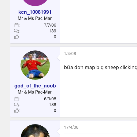
kcn_10081991
Mr & Ms Pac-Man
7/7/06
139
0
1/4/08
bữa dơn map big sheep clicking
god_of_the_noob
Mr & Ms Pac-Man
6/3/08
188
0
17/4/08