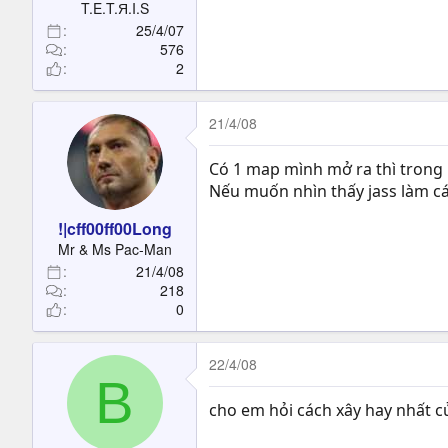
T.E.T.Я.I.S
25/4/07
576
2
21/4/08
Có 1 map mình mở ra thì trong 
Nếu muốn nhìn thấy jass làm cá
!|cff00ff00Long
Mr & Ms Pac-Man
21/4/08
218
0
22/4/08
B
cho em hỏi cách xây hay nhất 