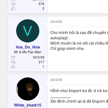
576
2
20/4/08
V
Cho mình hỏi là sao để chuyển từ
autoplay) .
Mình muốn là nó với cái chiêu R
Vua_Do_Hoa
Chỉ giúp mình nha
Mr & Ms Pac-Man
30/3/08
217
1
20/4/08
HÌnh như Import ko đc vì nó ko
____________
XIn đính chính lại là đã Import 
White_shark15