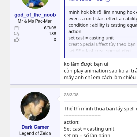
t
e
mình hok bít rõ lắm nhưng hok c
god_of_the_noob
r
even : a unit start effect an abilit
Mr & Ms Pac-Man
condition : ability is casting equ
6/3/08
action:
188
set cast = casting unit
0
creat Special Effect tùy theo bạ
set SE = last creat special efect
for loop action integer A, 1 to (
set taget = random unit in the r
ko làm được bạn ui
move cast instale ( hình như sai c
còn play animation sao ko ai trả
order cast attack taget
mấy anh chỉ em cách làm chiêu
wait 0.5s
destroy SE
28/3/08
nếu có sai gì thì mọi người sửa
Thế thì mình thua bạn lấy spell 
------------------------
action:
Dark Gamer
Set cast = casting unit
Legend of Zelda
set nb = số lần đánh