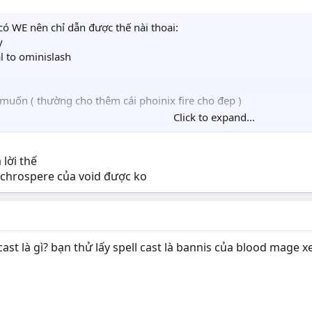
ó WE nên chỉ dẫn được thế nài thoai:
y
al to ominislash
n muốn ( thường cho thêm cái phoinix fire cho đẹp )
Click to expand...
 số lần bạn cho đánh )
ange 800 of casting unit
hính tả ) to point of taget
 lời thế
 chrospere của void được ko
 dùm
cast là gì? bạn thử lấy spell cast là bannis của blood mage x