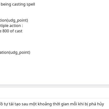
s being casting spell
tion(udg_point)
tiple action :
e 800 of cast
cation(udg_point)
ồ tự tái tạo sau một khoảng thời gian mỗi khi bị phá hủy