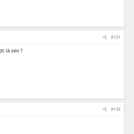
#131
c là seo ?
#132