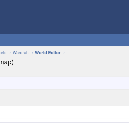
orts
Warcraft
World Editor
 map)