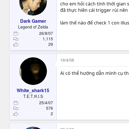
cho em hỏi cách tính thời gian 
đã thực hiên cái trigger rùi nê
Dark Gamer
làm thế nào để check 1 con illus
Legend of Zelda
26/8/07
1,115
29
19/4/08
Ai có thể hướng dẫn mình cụ th
White_shark15
T.E.T.Я.I.S
25/4/07
576
2