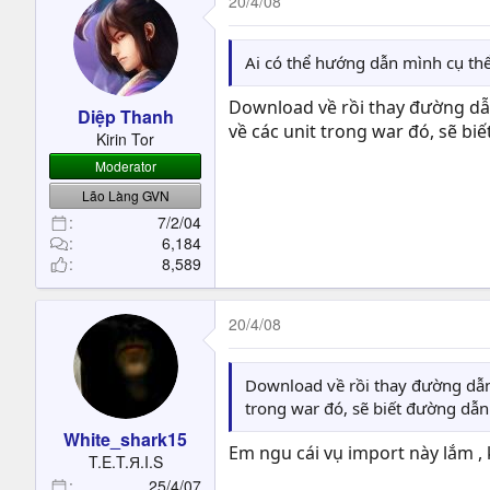
20/4/08
Ai có thể hướng dẫn mình cụ th
Download về rồi thay đường dẫn
Diệp Thanh
về các unit trong war đó, sẽ biế
Kirin Tor
Moderator
Lão Làng GVN
7/2/04
6,184
8,589
20/4/08
Download về rồi thay đường dẫn 
trong war đó, sẽ biết đường dẫn 
White_shark15
Em ngu cái vụ import này lắm ,
T.E.T.Я.I.S
25/4/07