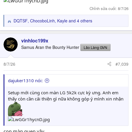
Chỉnh sửa cuối:
8/7/26
DQTSF
,
ChocoboLinh
,
Kayle
and 4 others
R
e
a
c
vinhloc199x
t
Samus Aran the Bounty Hunter
Lão Làng GVN
i
o
n
8/7/26
#7,039
s
:
dajuker1310 nói:
Setup mới cùng con màn LG 5k2k cực kỳ ưng. Anh em
thấy còn cần cải thiện gì nữa không góp ý mình xin nhận
.
con màn quen vậy