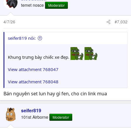
t
temet nosce
Moderator
i
o
n
4/7/26
#7,032
s
:
seifer819 nói:
Khung trưng bày chiếc xe đẹp.
View attachment 768047
View attachment 768048
Bán nguyên set lun hay gì fen, cho cin link mua
seifer819
101st Airborne
Moderator