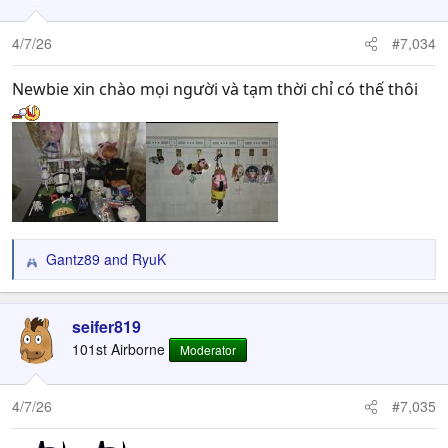
o
n
4/7/26
#7,034
s
:
Newbie xin chào mọi người và tạm thời chỉ có thế thôi
Gantz89
and
RyuK
R
e
a
c
seifer819
t
101st Airborne
Moderator
i
o
n
4/7/26
#7,035
s
: