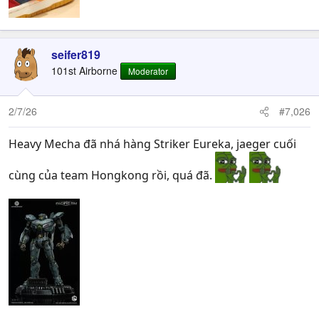
seifer819
101st Airborne
Moderator
2/7/26
#7,026
Heavy Mecha đã nhá hàng Striker Eureka, jaeger cuối
cùng của team Hongkong rồi, quá đã.