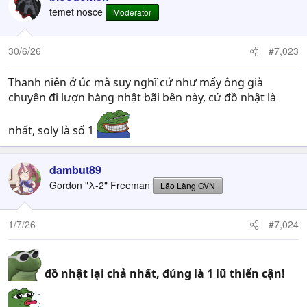
temet nosce
Moderator
30/6/26
#7,023
Thanh niên ở úc mà suy nghĩ cứ như mấy ông già
chuyên đi lượn hàng nhật bãi bên này, cứ đồ nhật là
nhất, soly là số 1
dambut89
Gordon "λ-2" Freeman
Lão Làng GVN
1/7/26
#7,024
đồ nhật lại chả nhất, đúng là 1 lũ thiển cận!