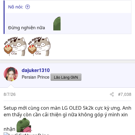
Nô nói:
Đừng nghiện nữa
dajuker1310
Persian Prince
Lão Làng GVN
8/7/26
#7,038
Setup mới cùng con màn LG OLED 5k2k cực kỳ ưng. Anh
em thấy còn cần cải thiện gì nữa không góp ý mình xin
nhận
.