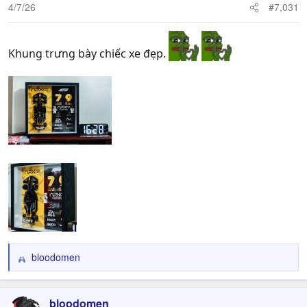
n
4/7/26
#7,031
s
:
Khung trưng bày chiếc xe đẹp.
bloodomen
R
e
a
c
bloodomen