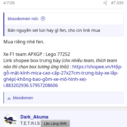
4/7/26
#7,033
bloodomen nói:
Bán nguyên set lun hay gì fen, cho cin link mua
Mua riêng nhé fen.
Xe F1 team APXGP : Lego 77252
Link shopee box trưng bày
(cho nhiều team, thích team
nào thì chọn box tương ứng thôi)
:
https://shopee.vn/Hộp-
gỗ-mặt-kính-mica-cao-cấp-27x27cm-trưng-bày-xe-lắp-
ghép(-không-bao-gồm-xe-mô-hình-xe)-
i.883202936.57957208606
bloodomen
R
e
a
c
Dark_Akuma
t
T.E.T.Я.I.S
Lão Làng GVN
i