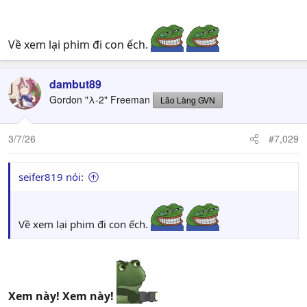
Về xem lại phim đi con ếch.
dambut89
Gordon "λ-2" Freeman
Lão Làng GVN
3/7/26
#7,029
seifer819 nói:
Về xem lại phim đi con ếch.
Xem này! Xem này!