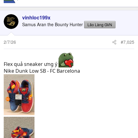
vinhloc199x
Samus Aran the Bounty Hunter
Lão Làng GVN
2/7/26
#7,025
Flex quả sneaker ưng ý
Nike Dunk Low SB - FC Barcelona