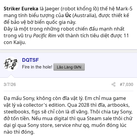
Striker Eureka
là Jaeger (robot khổng lồ) thế hệ Mark-5
mang tính biểu tượng của
Úc
(Australia), được thiết kế
để bảo vệ bờ biển quốc gia này.
Đây là một trong những robot chiến đấu mạnh nhất
trong vũ trụ
Pacific Rim
với thành tích tiêu diệt được 11
con Kaiju.
DQTSF
Fire in the hole!
Lão Làng GVN
3/7/26
#7,030
Đạ mấu Sony, không còn đĩa vật lý. Em chỉ mua game
vật lý và collector's edition. Qua 2028 thì đĩa, artbooks,
steelbooks, figs sẽ chỉ còn là dĩ vãng. Thôi chia tay Sony,
đở tốn tiền. Nếu mua digital thì qua Steam sale thôi chứ
dại gì qua Sony store, service như qq, muốn đóng lúc
nào thì đóng.