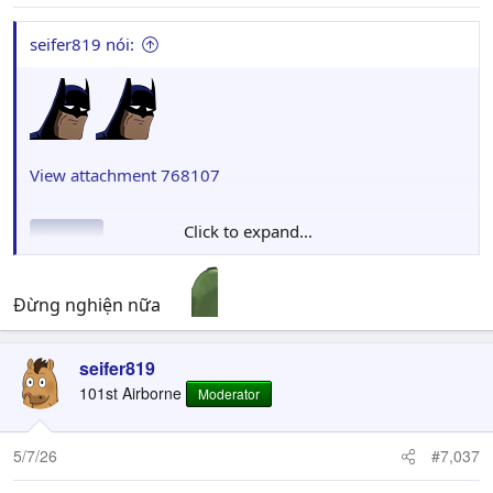
:
seifer819 nói:
View attachment 768107
Click to expand...
Spoiler
Đừng nghiện nữa
seifer819
101st Airborne
Moderator
5/7/26
#7,037