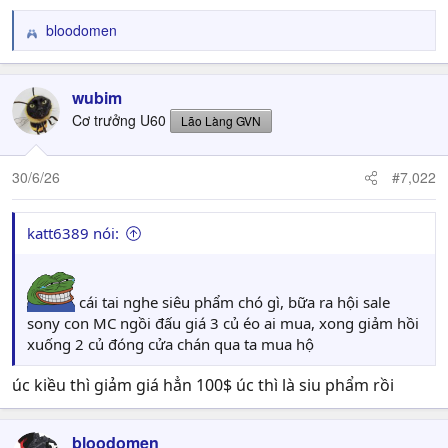
bloodomen
R
e
a
c
wubim
t
Cơ trưởng U60
Lão Làng GVN
i
o
n
30/6/26
#7,022
s
:
katt6389 nói:
cái tai nghe siêu phẩm chó gì, bữa ra hội sale
sony con MC ngồi đấu giá 3 củ éo ai mua, xong giảm hồi
xuống 2 củ đóng cửa chán qua ta mua hộ
úc kiều thì giảm giá hẳn 100$ úc thì là siu phẩm rồi
bloodomen