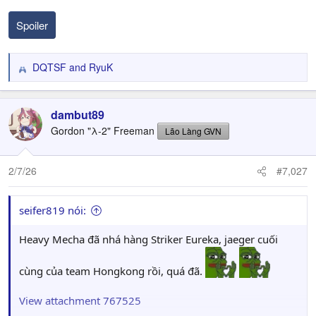
Spoiler
DQTSF
and
RyuK
R
e
a
c
dambut89
t
Gordon "λ-2" Freeman
Lão Làng GVN
i
o
n
2/7/26
#7,027
s
:
seifer819 nói:
Heavy Mecha đã nhá hàng Striker Eureka, jaeger cuối
cùng của team Hongkong rồi, quá đã.
View attachment 767525