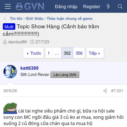
Đăng nhập
Register
Tin tức - Giới thiệu - Thảo luận chung về game
Topic Show Hàng (Cảnh báo trầm
Multi
cảm!!!!!!!!!!!!!!!!!)
T
N
dambut89
27/7/23
h
g
Trước
1
…
352
356
Tiếp
r
à
e
y
a
g
katt6389
d
ử
Sith Lord Revan
Lão Làng GVN
s
i
t
a
30/6/26
#7,021
r
t
e
cái tai nghe siêu phẩm chó gì, bữa ra hội sale
r
sony con MC ngồi đấu giá 3 củ éo ai mua, xong giảm hồi
xuống 2 củ đóng cửa chán qua ta mua hộ