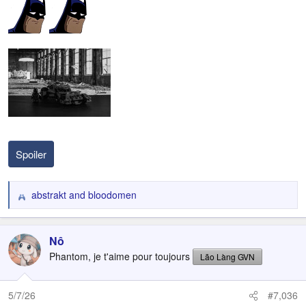
Spoiler
abstrakt
and
bloodomen
R
e
a
c
Nô
t
Phantom, je t'aime pour toujours
Lão Làng GVN
i
o
n
5/7/26
#7,036
s