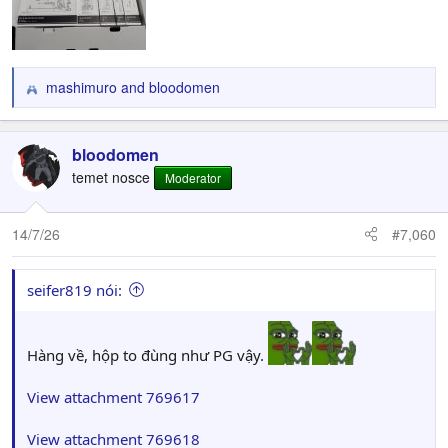
mashimuro
and
bloodomen
R
e
a
c
bloodomen
t
temet nosce
Moderator
i
o
n
14/7/26
#7,060
s
:
seifer819 nói:
Hàng về, hộp to đùng như PG vậy.
View attachment 769617
View attachment 769618