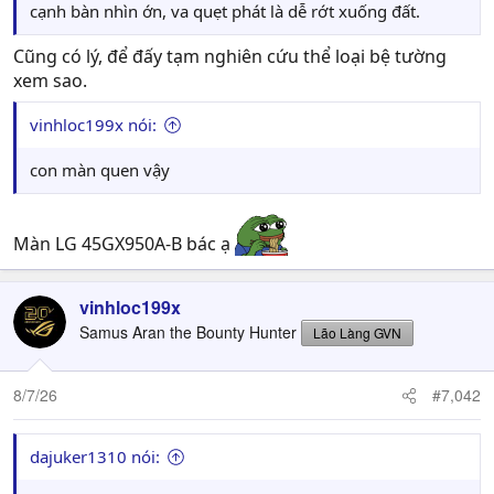
cạnh bàn nhìn ớn, va quẹt phát là dễ rớt xuống đất.
Cũng có lý, để đấy tạm nghiên cứu thể loại bệ tường
xem sao.
vinhloc199x nói:
con màn quen vậy
Màn LG 45GX950A-B bác ạ
vinhloc199x
Samus Aran the Bounty Hunter
Lão Làng GVN
8/7/26
#7,042
dajuker1310 nói: