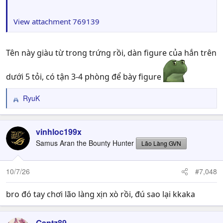
View attachment 769139
Tên này giàu từ trong trứng rồi, dàn figure của hắn trên
dưới 5 tỏi, có tận 3-4 phòng để bày figure
RyuK
R
e
a
c
vinhloc199x
t
Samus Aran the Bounty Hunter
Lão Làng GVN
i
o
n
10/7/26
#7,048
s
:
bro đó tay chơi lão làng xịn xò rồi, đú sao lại kkaka
Gantz89