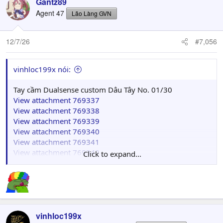
Gantz89
Agent 47
Lão Làng GVN
12/7/26
#7,056
vinhloc199x nói:
Tay cầm Dualsense custom Dâu Tây No. 01/30
View attachment 769337
View attachment 769338
View attachment 769339
View attachment 769340
View attachment 769341
View attachment 769342
Click to expand...
View attachment 769343
vinhloc199x