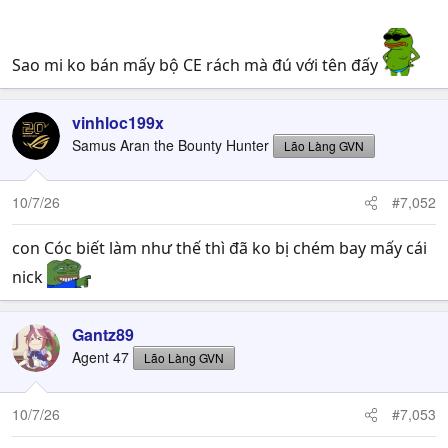
Sao mi ko bán mấy bộ CE rách mà đú với tên đấy
vinhloc199x
Samus Aran the Bounty Hunter
Lão Làng GVN
10/7/26
#7,052
con Cóc biết làm như thế thì đã ko bị chém bay mấy cái
nick
Gantz89
Agent 47
Lão Làng GVN
10/7/26
#7,053