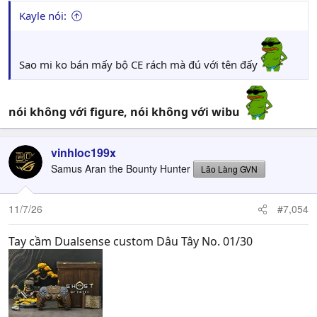
Kayle nói:
Sao mi ko bán mấy bộ CE rách mà đú với tên đấy
nói không với figure, nói không với wibu
vinhloc199x
Samus Aran the Bounty Hunter
Lão Làng GVN
11/7/26
#7,054
Tay cầm Dualsense custom Dâu Tây No. 01/30