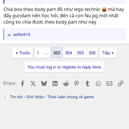
Chia box theo body part đồ như lego technic
mà hay
đấy gundam nên học hỏi, đến cả con Nu pg mới nhất
cũng ko chia được theo body part như này
seifer819
R
e
a
Trước
1
…
353
354
355
356
Tiếp
c
t
i
You must log in or register to reply here.
o
n
s
Facebook
X
Bluesky
LinkedIn
Reddit
Pinterest
Tumblr
WhatsApp
Email
Li
Share:
:
Tin tức - Giới thiệu - Thảo luận chung về game