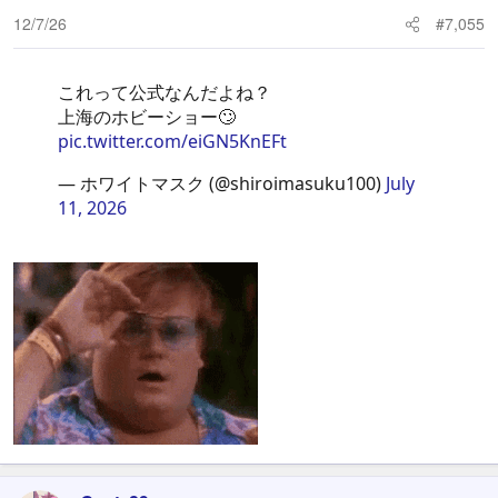
n
12/7/26
#7,055
s
:
これって公式なんだよね？
上海のホビーショー🙄
pic.twitter.com/eiGN5KnEFt
— ホワイトマスク (@shiroimasuku100)
July
11, 2026