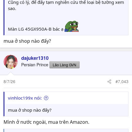
Cũng có lý, để đấy tạm nghiên cứu thể loại bệ tường xem
sao.
Màn LG 45GX950A-B bác ạ
mua ở shop nào đấy?
dajuker1310
Persian Prince
Lão Làng GVN
8/7/26
#7,043
vinhloc199x nói:
mua ở shop nào đấy?
Mình ở nước ngoài, mua trên Amazon.