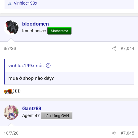
vinhloc199x
R
e
a
c
bloodomen
t
temet nosce
Moderator
i
o
n
8/7/26
#7,044
s
:
vinhloc199x nói:
mua ở shop nào đấy?
)))))
Gantz89
Agent 47
Lão Làng GVN
10/7/26
#7,045