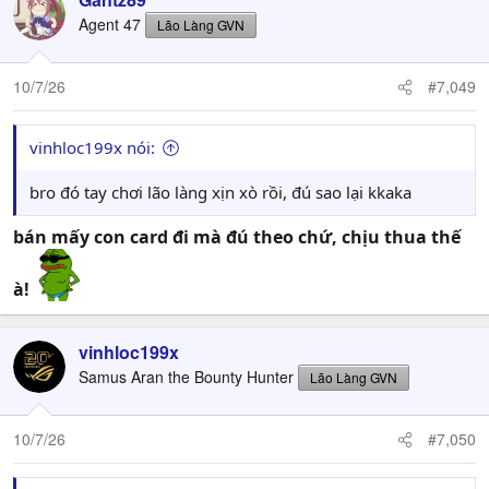
Agent 47
Lão Làng GVN
10/7/26
#7,049
vinhloc199x nói:
bro đó tay chơi lão làng xịn xò rồi, đú sao lại kkaka
bán mấy con card đi mà đú theo chứ, chịu thua thế
à!
vinhloc199x
Samus Aran the Bounty Hunter
Lão Làng GVN
10/7/26
#7,050