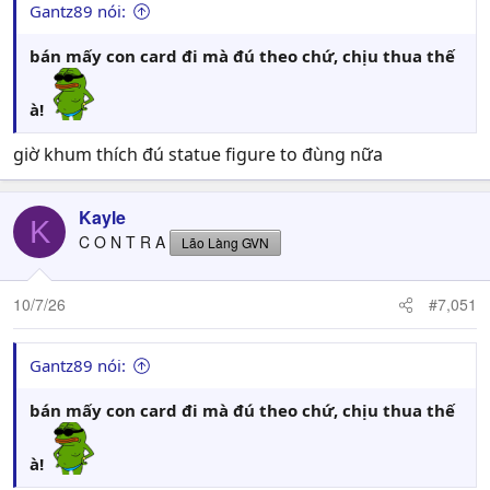
Gantz89 nói:
bán mấy con card đi mà đú theo chứ, chịu thua thế
à!
giờ khum thích đú statue figure to đùng nữa
Kayle
K
C O N T R A
Lão Làng GVN
10/7/26
#7,051
Gantz89 nói:
bán mấy con card đi mà đú theo chứ, chịu thua thế
à!