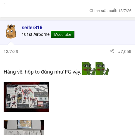
.
Chỉnh sửa cuối:
13/7/26
seifer819
101st Airborne
Moderator
13/7/26
#7,059
Hàng về, hộp to đùng như PG vậy.