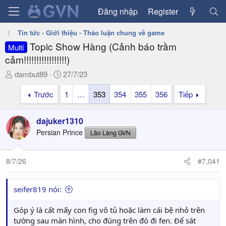
Đăng nhập
Register
Tin tức - Giới thiệu - Thảo luận chung về game
Topic Show Hàng (Cảnh báo trầm
Multi
cảm!!!!!!!!!!!!!!!!!)
T
N
dambut89
27/7/23
h
g
Trước
1
…
353
354
355
356
Tiếp
r
à
e
y
a
g
dajuker1310
d
ử
Persian Prince
Lão Làng GVN
s
i
t
a
8/7/26
#7,041
r
t
seifer819 nói:
e
r
Góp ý là cất mấy con fig vô tủ hoặc làm cái bệ nhỏ trên
tường sau màn hình, cho đúng trên đó đi fen. Để sát