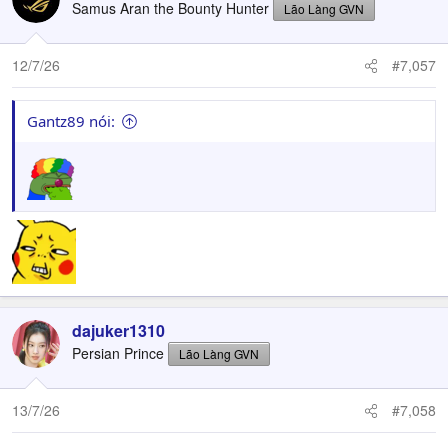
Samus Aran the Bounty Hunter
Lão Làng GVN
12/7/26
#7,057
Gantz89 nói:
dajuker1310
Persian Prince
Lão Làng GVN
13/7/26
#7,058