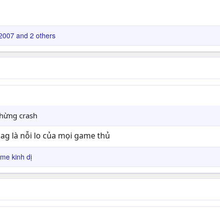
2007
and 2 others
chừng crash
lag là nỗi lo của mọi game thủ
me kinh dị