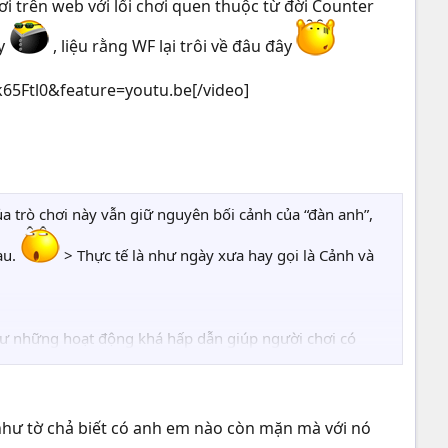
i trên web với lối chơi quen thuộc từ đời Counter
áy
, liệu rằng WF lại trôi về đâu đây
5Ftl0&feature=youtu.be[/video]​
a trò chơi này vẫn giữ nguyên bối cảnh của “đàn anh”,
au.
> Thực tế là như ngày xưa hay gọi là Cảnh và
như những hoạt động khá hấp dẫn giúp người chơi có
n người chơi như Vua Súng, Buôn Lựu, Đặt Bom Hồi
hư mọi loại súng
như tờ chả biết có anh em nào còn mặn mà với nó