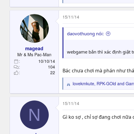
e
a
c
15/11/14
t
i
o
daovothuong nói:
n
s
magead
:
webgame bắn thì xác định giật
Mr & Ms Pac-Man
10/10/14
104
Bác chưa chơi mà phán như thán
22
lovekmkute
,
RPK-GOld
and
Game
R
e
a
c
15/11/14
N
t
i
Gì ko sợ , chỉ sợ đang chơi nữa
o
n
s