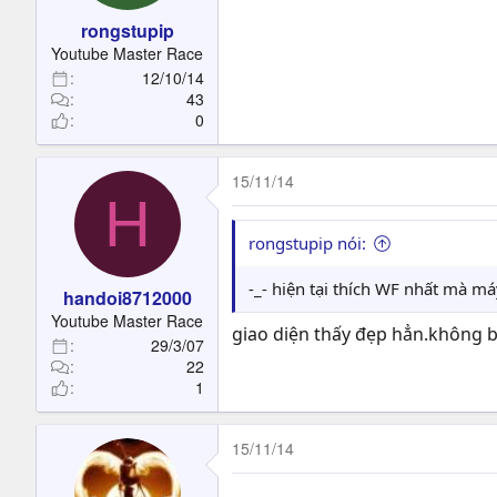
s
rongstupip
:
Youtube Master Race
12/10/14
43
0
15/11/14
H
rongstupip nói:
-_- hiện tại thích WF nhất mà má
handoi8712000
Youtube Master Race
giao diện thấy đẹp hẳn.không b
29/3/07
22
1
15/11/14