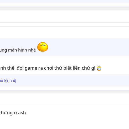
 tung màn hình nhé
h thế, đợi game ra chơi thử biết liền chứ gì
 kinh dị
 chừng crash