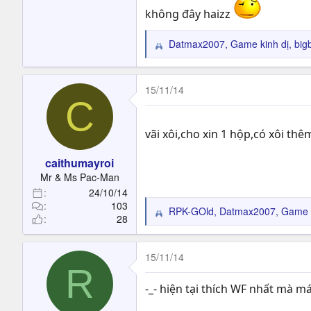
Điểm đặc biệt của game hệ thốn
không đây haizz
cam go hơn bao giờ hết > cái nà
Datmax2007
,
Game kinh dị
,
big
Trang chủ:
http://http://truykich
R
e
a
c
15/11/14
C
t
i
o
vãi xôi,cho xin 1 hộp,có xôi th
n
s
caithumayroi
:
Mr & Ms Pac-Man
24/10/14
103
RPK-GOld
,
Datmax2007
,
Game k
R
28
e
a
c
15/11/14
R
t
i
-_- hiện tại thích WF nhất mà m
o
n