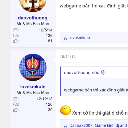
webgame bắn thì xác định giật
daovothuong
Mr & Ms Pac-Man
12/5/14
136
lovekmkute
R
81
e
a
c
15/11/14
t
i
o
daovothuong nói:
n
s
lovekmkute
:
webgame bắn thì xác định giật
Mr & Ms Pac-Man
12/12/13
126
30
Xem cờ líp thì giật ở chỗ 
Datmax2007
,
Game kinh dị
and
R