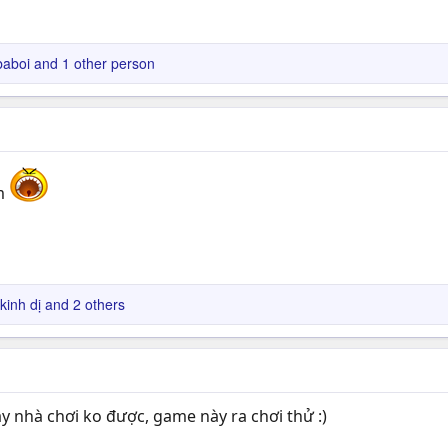
g PVP đặc sắc, Chế độ đấu Rank Phân cấp kế thừa từ tựa game mo
y lôi từ moba kia ra
kể cũng hay hay
baboi
and 1 other person
.net.vn/
êm
inh dị
and 2 others
áy nhà chơi ko được, game này ra chơi thử :)