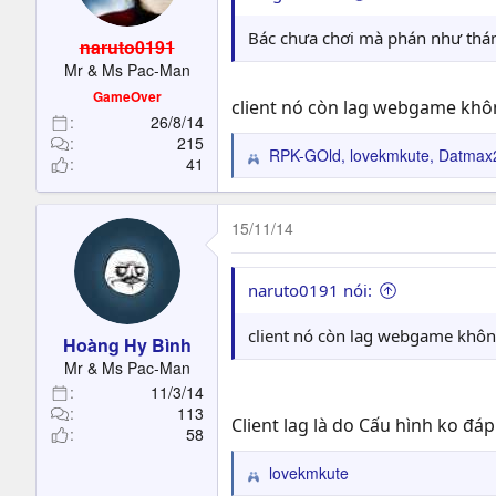
n
s
Bác chưa chơi mà phán như thánh
naruto0191
:
Mr & Ms Pac-Man
GameOver
client nó còn lag webgame khôn
26/8/14
215
RPK-GOld
,
lovekmkute
,
Datmax
41
R
e
a
c
15/11/14
t
i
o
naruto0191 nói:
n
s
client nó còn lag webgame khôn
Hoàng Hy Bình
:
Mr & Ms Pac-Man
11/3/14
113
Client lag là do Cấu hình ko đá
58
lovekmkute
R