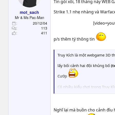
Tin gói xôi, 18 tháng này WEB G
t
e
Strike 1.1 nhẹ nhàng và Warfa
mot_sach
r
Mr & Ms Pac-Man
[video=you
20/12/04
113
411
p/s thêm tý thông tin
Truy Kích là một webgame 3D thu
lấy bối cảnh hai đội khủng bố
(t
Cướp
Có nhiều kiểu chơi trong Truy K
them lựa chọn. Hãng phát triển
Sinh... > thích chế độ vua súng 
Nghĩ lại mà buồn cho cảnh đìu 