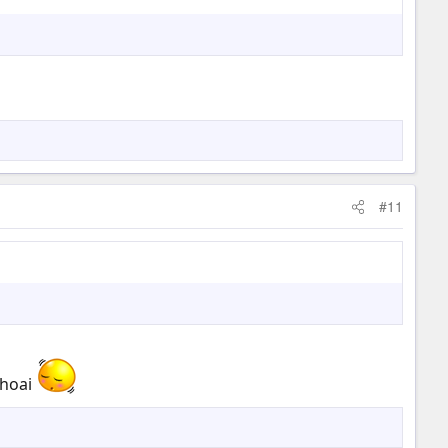
#11
thoai