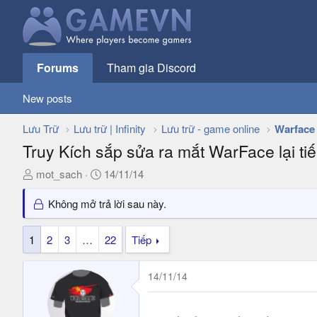
Forums
Tham gia Discord
New posts
Lưu Trữ
Lưu trữ | Infinity
Lưu trữ - game online
Warface
Truy Kích sắp sửa ra mắt WarFace lại tiế
T
N
mot_sach
14/11/14
h
g
r
à
Không mở trả lời sau này.
e
y
a
g
1
2
3
…
22
Tiếp
d
ử
s
i
14/11/14
t
a
r