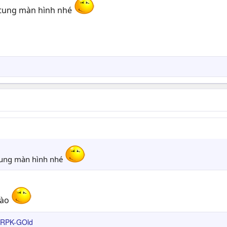
 tung màn hình nhé
 tung màn hình nhé
nào
RPK-GOld