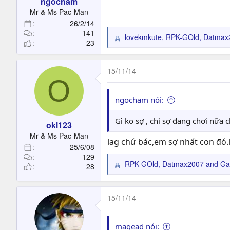
ngocham
:
Mr & Ms Pac-Man
26/2/14
141
lovekmkute
,
RPK-GOld
,
Datmax
R
23
e
a
c
15/11/14
O
t
i
o
ngocham nói:
n
s
Gì ko sợ , chỉ sợ đang chơi nữa 
okl123
:
Mr & Ms Pac-Man
lag chứ bác,em sợ nhất con đó.
25/6/08
129
RPK-GOld
,
Datmax2007
and
Ga
28
R
e
a
c
15/11/14
t
i
o
magead nói: