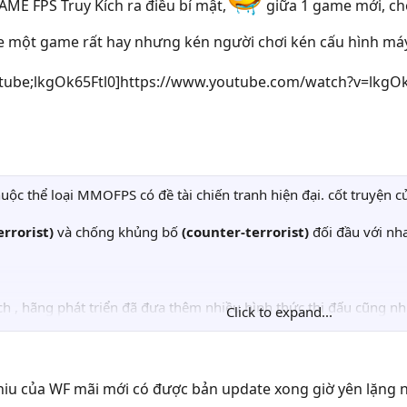
AME FPS Truy Kích ra điều bí mật,
giữa 1 game mới, chơ
ce một game rất hay nhưng kén người chơi kén cấu hình m
tube;lkgOk65Ftl0]https://www.youtube.com/watch?v=lkgOk6
ộc thể loại MMOFPS có đề tài chiến tranh hiện đại. cốt truyện củ
errorist)
và chống khủng bố
(counter-terrorist)
đối đầu với nh
ích , hãng phát triển đã đưa thêm nhiều hình thức thi đấu cũng 
Click to expand...
 đã đưa thêm nhiều tính năng mới, chưa từng có ở CF để hấp dẫ
vì nó bắt mình dùng tuần tự từng loại yêu cầu phải bắn tốt hầu n
hiu của WF mãi mới có được bản update xong giờ yên lặng 