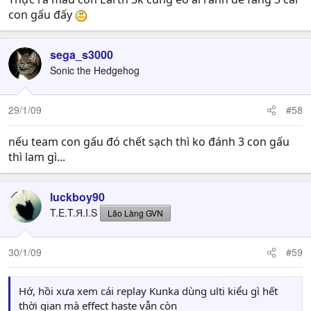
con gấu đấy
sega_s3000
Sonic the Hedgehog
29/1/09
#58
nếu team con gấu đó chết sạch thì ko đánh 3 con gấu
thì lam gì...
luckboy90
T.E.T.Я.I.S
Lão Làng GVN
30/1/09
#59
Hớ, hồi xưa xem cái replay Kunka dùng ulti kiểu gì hết
thời gian mà effect haste vẫn còn