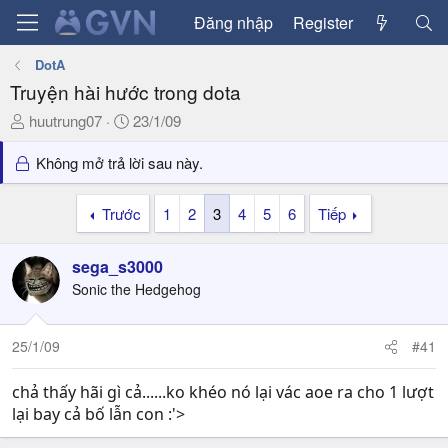
Đăng nhập
Register
DotA
Truyện hài hước trong dota
T
N
huutrung07
23/1/09
h
g
r
à
Không mở trả lời sau này.
e
y
a
g
Trước
1
2
3
4
5
6
Tiếp
d
ử
s
i
sega_s3000
t
a
Sonic the Hedgehog
r
t
25/1/09
#41
e
r
chả thấy hãi gì cả......ko khéo nó lại vác aoe ra cho 1 lượt
lại bay cả bố lẫn con :'>