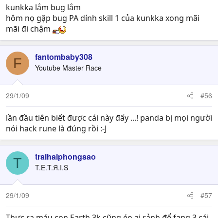
kunkka lắm bug lắm
hôm nọ gặp bug PA dính skill 1 của kunkka xong mãi
mãi đi chậm
fantombaby308
F
Youtube Master Race
29/1/09
#56
lần đầu tiên biết được cái này đấy ...! panda bị mọi người
nói hack rune là đúng rồi :-J
traihaiphongsao
T
T.E.T.Я.I.S
29/1/09
#57
Thực ra máu con Earth 3k cũng éo ai rảnh để fang 3 cái