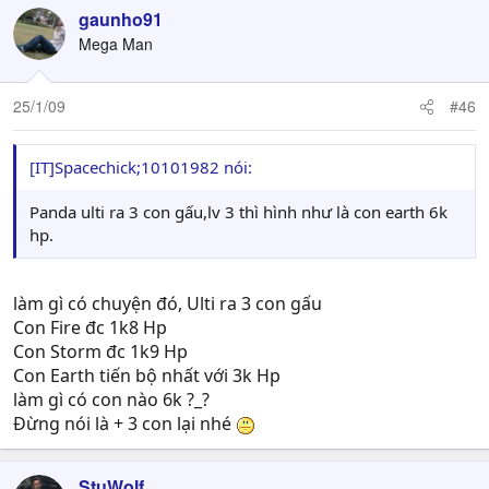
gaunho91
Mega Man
25/1/09
#46
[IT]Spacechick;10101982 nói:
Panda ulti ra 3 con gấu,lv 3 thì hình như là con earth 6k
hp.
làm gì có chuyện đó, Ulti ra 3 con gấu
Con Fire đc 1k8 Hp
Con Storm đc 1k9 Hp
Con Earth tiến bộ nhất với 3k Hp
làm gì có con nào 6k ?_?
Đừng nói là + 3 con lại nhé
StuWolf