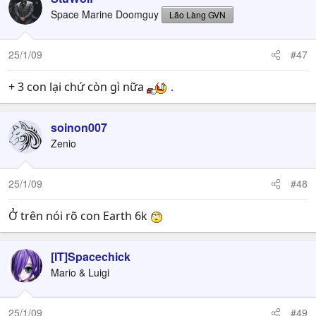
Space Marine Doomguy
Lão Làng GVN
25/1/09
#47
+ 3 con lại chứ còn gì nữa
.
soinon007
Zenio
25/1/09
#48
Ở trên nói rõ con Earth 6k
[IT]Spacechick
Mario & Luigi
25/1/09
#49