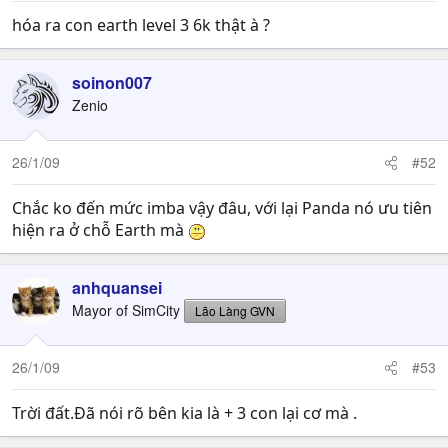
hóa ra con earth level 3 6k thật à ?
soinon007
Zenio
26/1/09
#52
Chắc ko đến mức imba vậy đâu, với lại Panda nó ưu tiên
hiện ra ở chỗ Earth mà
anhquansei
Mayor of SimCity
Lão Làng GVN
26/1/09
#53
Trời đất.Đã nói rõ bên kia là + 3 con lại cơ mà .