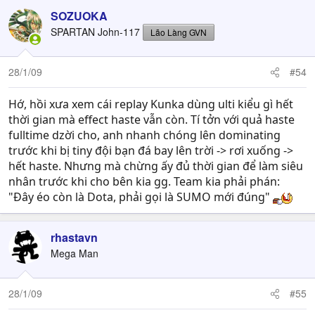
SOZUOKA
SPARTAN John-117
Lão Làng GVN
28/1/09
#54
Hớ, hồi xưa xem cái replay Kunka dùng ulti kiểu gì hết
thời gian mà effect haste vẫn còn. Tí tởn với quả haste
fulltime dzời cho, anh nhanh chóng lên dominating
trước khi bị tiny đội bạn đá bay lên trời -> rơi xuống ->
hết haste. Nhưng mà chừng ấy đủ thời gian để làm siêu
nhân trước khi cho bên kia gg. Team kia phải phán:
"Đây éo còn là Dota, phải gọi là SUMO mới đúng"
rhastavn
Mega Man
28/1/09
#55