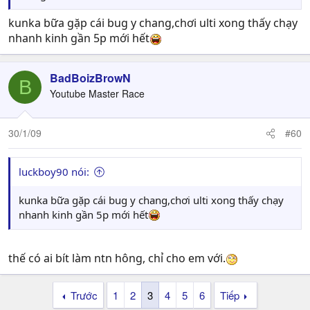
kunka bữa gặp cái bug y chang,chơi ulti xong thấy chạy
nhanh kinh gần 5p mới hết
BadBoizBrowN
B
Youtube Master Race
30/1/09
#60
luckboy90 nói:
kunka bữa gặp cái bug y chang,chơi ulti xong thấy chạy
nhanh kinh gần 5p mới hết
thế có ai bít làm ntn hông, chỉ cho em với.
Trước
1
2
3
4
5
6
Tiếp