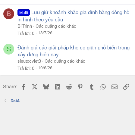
Lưu giữ khoảnh khắc gia đình bằng đồng hồ
Multi
B
in hình theo yêu cầu
BiiTrinh
Các quảng cáo khác
13/7/26
Trả lời
0
Đánh giá các giải pháp khe co giãn phổ biến trong
S
xây dựng hiện nay
sieutocviet3
Các quảng cáo khác
10/6/26
Trả lời
0
Facebook
X
Bluesky
LinkedIn
Reddit
Pinterest
Tumblr
WhatsApp
Email
Li
Share:
DotA