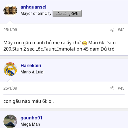
anhquansei
Mayor of SimCity
Lão Làng GVN
25/1/09
#42
Mấy con gấu mạnh bỏ mẹ ra ấy chứ
.Máu 6k.Dam
200.Stun 2 sec.Lốc.Taunt.Immolation 45 dam.Đủ trò
Harlekairi
Mario & Luigi
25/1/09
#43
con gấu nào máu 6k:o .
gaunho91
Mega Man