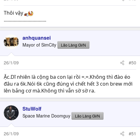
Thôi vậy
..................................
anhquansei
Mayor of SimCity
Lão Làng GVN
26/1/09
#50
Ặc.Dĩ nhiên là cộng ba con lại rồi =.=.Không thì đào éo
đâu ra 6k.Nói 6k cũng đúng vì chết hết 3 con brew mới
lên bảng cơ mà.Không thì vẫn sờ sờ ra.
StuWolf
Space Marine Doomguy
Lão Làng GVN
26/1/09
#51