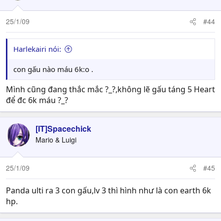
25/1/09
#44
Harlekairi nói:
con gấu nào máu 6k:o .
Mình cũng đang thắc mắc ?_?,không lẽ gấu táng 5 Heart
để đc 6k máu ?_?
[IT]Spacechick
Mario & Luigi
25/1/09
#45
Panda ulti ra 3 con gấu,lv 3 thì hình như là con earth 6k
hp.