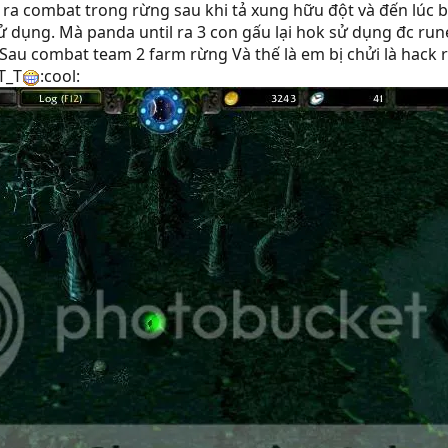
 ra combat trong rừng sau khi tả xung hữu đột và đến lúc bị
ử dụng. Mà panda until ra 3 con gấu lại hok sử dụng đc run
 combat team 2 farm rừng Và thế là em bị chửi là hack r
T_T
:cool: