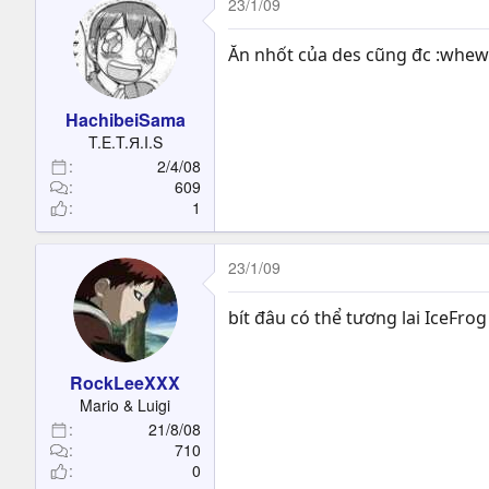
23/1/09
Ăn nhốt của des cũng đc :whew
HachibeiSama
T.E.T.Я.I.S
2/4/08
609
1
23/1/09
bít đâu có thể tương lai IceFro
RockLeeXXX
Mario & Luigi
21/8/08
710
0