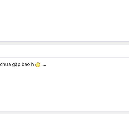
 chưa gặp bao h
....