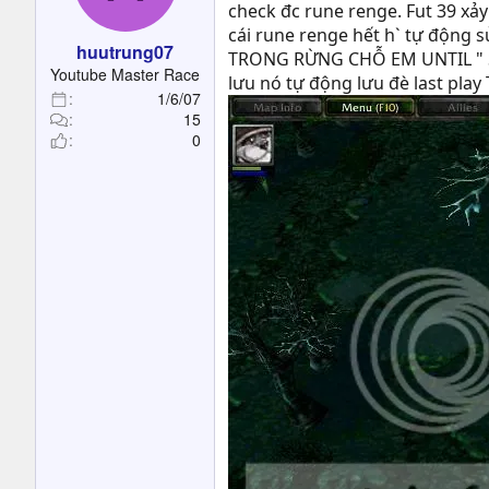
t
check đc rune renge. Fut 39 xảy
e
cái rune renge hết h` tự động s
huutrung07
r
TRONG RỪNG CHỖ EM UNTIL " Sau
Youtube Master Race
lưu nó tự động lưu đè last play 
1/6/07
15
0