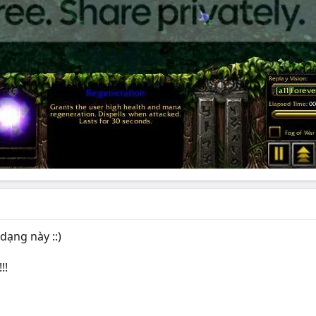
 dạng này ::)
!!