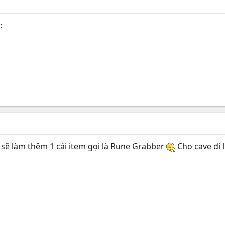
:
g sẽ làm thêm 1 cái item gọi là Rune Grabber
Cho cave đi 