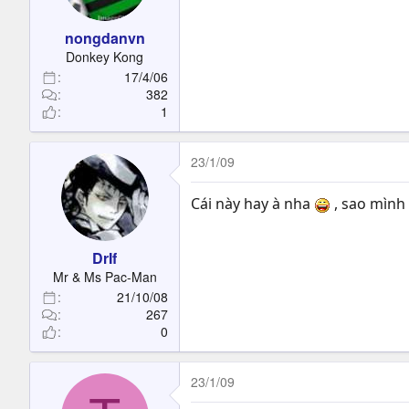
nongdanvn
Donkey Kong
17/4/06
382
1
23/1/09
Cái này hay à nha
, sao mình
DrIf
Mr & Ms Pac-Man
21/10/08
267
0
23/1/09