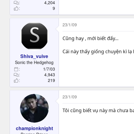
4,204
9
23/1/09
Cũng hay , mới biết đấy...
Cái này thấy giống chuyện kì l
Shiva_vuive
Sonic the Hedgehog
1/7/03
4,943
219
23/1/09
Tôi cũng biết vụ này mà chưa b
championknight