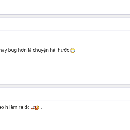
ạ hay bug hơn là chuyện hài hước
ao h làm ra đc
.