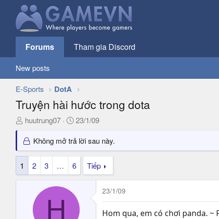
Forums
Tham gia Discord
New posts
E-Sports
DotA
Truyện hài hước trong dota
T
N
huutrung07
23/1/09
h
g
r
à
Không mở trả lời sau này.
e
y
a
g
1
2
3
…
6
Tiếp
d
ử
s
i
23/1/09
t
H
a
r
Hom qua, em có chơi panda. ~ Ph