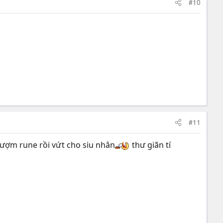
#10
#11
lượm rune rồi vứt cho siu nhân
thư giãn tí