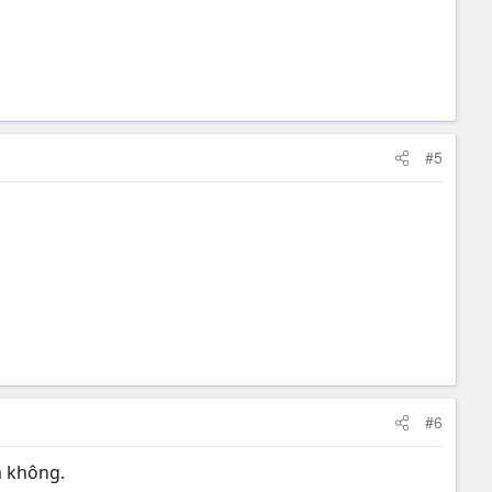
#5
#6
a không.