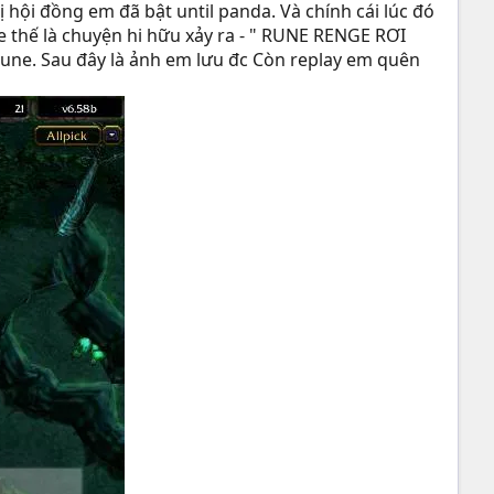
 hội đồng em đã bật until panda. Và chính cái lúc đó
e thế là chuyện hi hữu xảy ra - " RUNE RENGE RƠI
une. Sau đây là ảnh em lưu đc Còn replay em quên