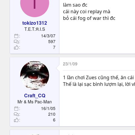
T
làm sao đc
cái này coi replay mà
bỏ cái fog of war thì đc
tokizo1312
T.E.T.Я.I.S
14/3/07
597
7
23/1/09
1 lần chơi Zues cũng thế, ăn cái
Thế là lại sạc bình lượm lại, lời v
Craft_CQ
Mr & Ms Pac-Man
16/1/05
210
6