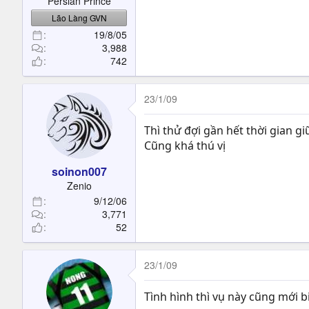
Persian Prince
Lão Làng GVN
19/8/05
3,988
742
23/1/09
Thì thử đợi gần hết thời gian gi
Cũng khá thú vị
soinon007
Zenio
9/12/06
3,771
52
23/1/09
Tình hình thì vụ này cũng mới 