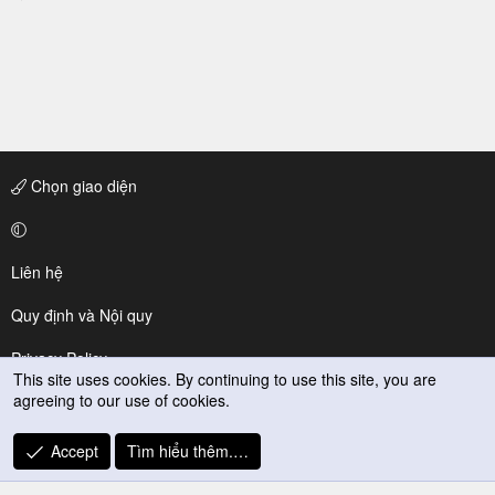
Chọn giao diện
Liên hệ
Quy định và Nội quy
Privacy Policy
This site uses cookies. By continuing to use this site, you are
agreeing to our use of cookies.
Trợ giúp
R
Accept
Tìm hiểu thêm.…
S
S