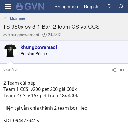
Đăng nhập
Register
Mua bán
TS 980x sv 3-1 Bán 2 team CS và CCS
T
N
khungbowamaoi
24/8/12
h
g
r
à
khungbowamaoi
e
y
Persian Prince
a
g
d
ử
24/8/12
#1
s
i
t
a
2 Team cùi bếp
r
Team 1 CCS lv200,pet 200 giá 600k
t
Team 2 CS lv 15x pet train 18x 400k
e
r
Hiện tại vẫn chia thành 2 team bot Heo
SDT 0944739415