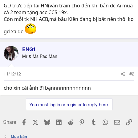
GD trực tiếp tại HN(vẫn train cho đến khi bán dc.Ai mua
cả 2 team tặng acc CCS 19x.
Còn mỗi tk NH ACB,mà bầu Kiên đang bị bắt nên thôi ko
gd xa dc
ENG1
Mr & Ms Pac-Man
11/12/12
#2
cho xin cái ảnh đi bạnnnnnnnnnnnnn
You must log in or register to reply here.
Facebook
X
Bluesky
LinkedIn
Reddit
Pinterest
Tumblr
WhatsApp
Email
Li
Share:
Mua bán