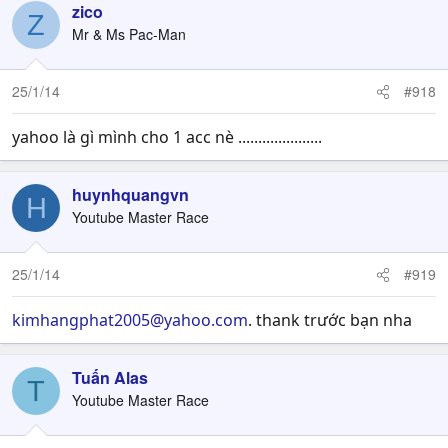
zico
Z
Mr & Ms Pac-Man
25/1/14
#918
yahoo là gì mình cho 1 acc nè .....................
huynhquangvn
H
Youtube Master Race
25/1/14
#919
kimhangphat2005@yahoo.com
. thank trước bạn nha
Tuấn Alas
T
Youtube Master Race