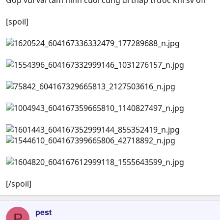
Góp vui vài tấm hình cuối cùng đi tháp trước khi sv off
[spoil]
[/spoil]
pest
P