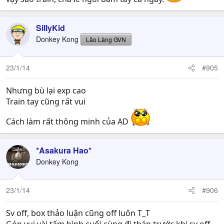
SillyKid
Donkey Kong
Lão Làng GVN
23/1/14
#905
Nhưng bù lại exp cao
Train tay cũng rất vui
Cách làm rất thông minh của AD
*Asakura Hao*
Donkey Kong
23/1/14
#906
Sv off, box thảo luận cũng off luôn T_T