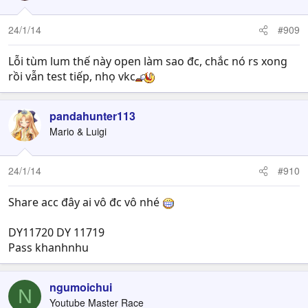
24/1/14
#909
Lỗi tùm lum thế này open làm sao đc, chắc nó rs xong
rồi vẫn test tiếp, nhọ vkc
pandahunter113
Mario & Luigi
24/1/14
#910
Share acc đây ai vô đc vô nhé
DY11720 DY 11719
Pass khanhnhu
ngumoichui
N
Youtube Master Race