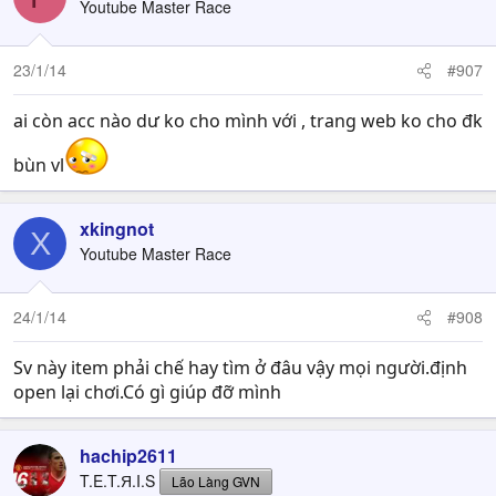
Youtube Master Race
23/1/14
#907
ai còn acc nào dư ko cho mình với , trang web ko cho đk
bùn vl
xkingnot
X
Youtube Master Race
24/1/14
#908
Sv này item phải chế hay tìm ở đâu vậy mọi người.định
open lại chơi.Có gì giúp đỡ mình
hachip2611
T.E.T.Я.I.S
Lão Làng GVN