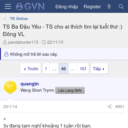
Đăng nhập
Register
TS Online
TS Ba Đậu Yêu - TS cho ai thích tìm lại tuổi thơ :)
Đông VL
T
N
pandahunter113
22/11/13
h
g
r
à
Không mở trả lời sau này.
e
y
a
g
Trước
1
…
46
…
101
Tiếp
d
ử
s
i
quangtn
t
a
Wang Short Trymn
Lão Làng GVN
r
t
22/1/14
#901
e
r
^
Sv đang tạm nghỉ khoảng 1 tuần rồi bạn.