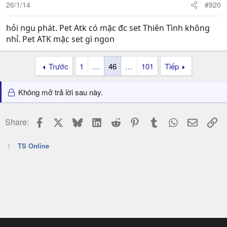
26/1/14
#920
hỏi ngu phát. Pet Atk có mặc đc set Thiên Tình không
nhỉ. Pet ATK mặc set gì ngon
Trước
1
…
46
…
101
Tiếp
Không mở trả lời sau này.
Facebook
X
Bluesky
LinkedIn
Reddit
Pinterest
Tumblr
WhatsApp
Email
Li
Share:
TS Online