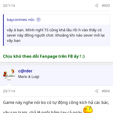
22/1/14
#903
bayconmeo nói:
vậy à bạn. Mình nghỉ TS cũng khá lâu rồi h vào thấy có
sever này đông người chơi. Khoảng khi nào sever mở lại
vậy bạn
Chịu khó theo dõi Fanpage trên FB ấy ! :)
c@rder
Mario & Luigi
23/1/14
#904
Game này nghe nói ko có tự động công kích hả các bác,
vậy sao train, chả lẽ ngồi bấm tay cả ngày.