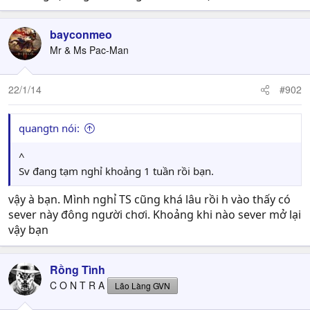
bayconmeo
Mr & Ms Pac-Man
22/1/14
#902
quangtn nói:
^
Sv đang tạm nghỉ khoảng 1 tuần rồi bạn.
vậy à bạn. Mình nghỉ TS cũng khá lâu rồi h vào thấy có
sever này đông người chơi. Khoảng khi nào sever mở lại
vậy bạn
Rồng Tình
C O N T R A
Lão Làng GVN