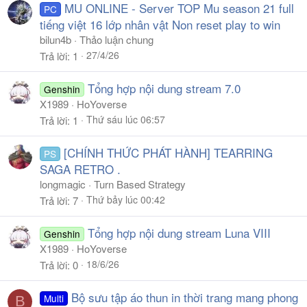
MU ONLINE - Server TOP Mu season 21 full
PC
tiếng việt 16 lớp nhân vật Non reset play to win
bilun4b
Thảo luận chung
27/4/26
Trả lời
1
Tổng hợp nội dung stream 7.0
Genshin
X1989
HoYoverse
Thứ sáu lúc 06:57
Trả lời
1
[CHÍNH THỨC PHÁT HÀNH] TEARRING
PS
SAGA RETRO .
longmagic
Turn Based Strategy
Thứ bảy lúc 00:42
Trả lời
7
Tổng hợp nội dung stream Luna VIII
Genshin
X1989
HoYoverse
18/6/26
Trả lời
0
Bộ sưu tập áo thun in thời trang mang phong
Multi
B