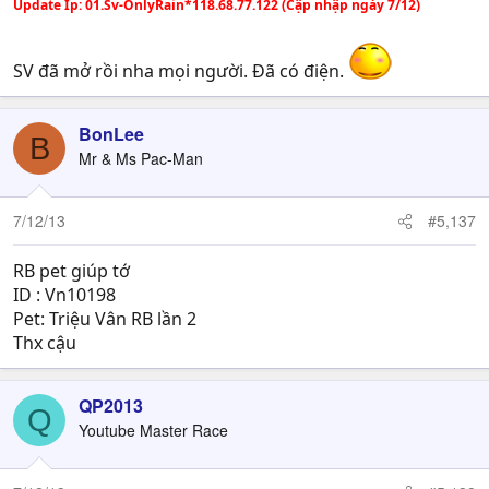
Update Ip: 01.Sv-OnlyRain*118.68.77.122 (Cập nhập ngày 7/12)
SV đã mở rồi nha mọi người. Đã có điện.
BonLee
B
Mr & Ms Pac-Man
7/12/13
#5,137
RB pet giúp tớ
ID : Vn10198
Pet: Triệu Vân RB lần 2
Thx cậu
QP2013
Q
Youtube Master Race