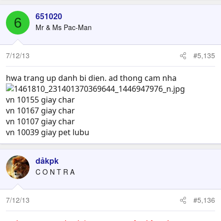
651020
6
Mr & Ms Pac-Man
7/12/13
#5,135
hwa trang up danh bi dien. ad thong cam nha
vn 10155 giay char
vn 10167 giay char
vn 10107 giay char
vn 10039 giay pet lubu
dảkpk
C O N T R A
7/12/13
#5,136