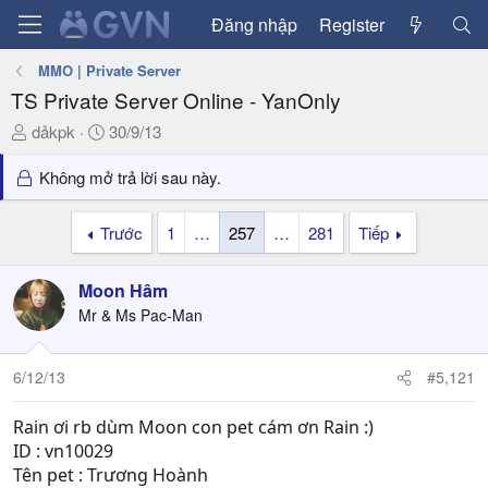
Đăng nhập
Register
MMO | Private Server
TS Private Server Online - YanOnly
T
N
dảkpk
30/9/13
h
g
r
à
Không mở trả lời sau này.
e
y
a
g
Trước
1
…
257
…
281
Tiếp
d
ử
s
i
Moon Hâm
t
a
Mr & Ms Pac-Man
r
t
6/12/13
#5,121
e
r
Rain ơi rb dùm Moon con pet cám ơn Rain :)
ID : vn10029
Tên pet : Trương Hoành