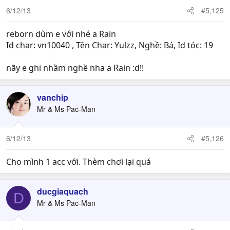
6/12/13
#5,125
reborn dùm e với nhé a Rain
Id char: vn10040 , Tên Char: Yulzz, Nghề: Bá, Id tóc: 19
nãy e ghi nhầm nghề nha a Rain :d!!
vanchip
Mr & Ms Pac-Man
6/12/13
#5,126
Cho mình 1 acc với. Thèm chơi lại quá
ducgiaquach
D
Mr & Ms Pac-Man