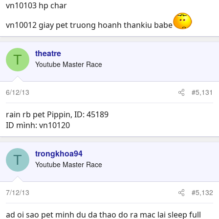
vn10103 hp char
vn10012 giay pet truong hoanh thankiu babe
theatre
T
Youtube Master Race
6/12/13
#5,131
rain rb pet Pippin, ID: 45189
ID mình: vn10120
trongkhoa94
T
Youtube Master Race
7/12/13
#5,132
ad oi sao pet minh du da thao do ra mac lai sleep full