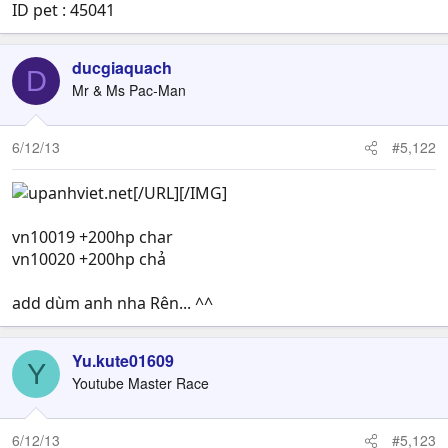
ID pet : 45041
ducgiaquach
D
Mr & Ms Pac-Man
6/12/13
#5,122
[/URL][/IMG]
vn10019 +200hp char
vn10020 +200hp chả
add dùm anh nha Rên... ^^
Yu.kute01609
Y
Youtube Master Race
6/12/13
#5,123