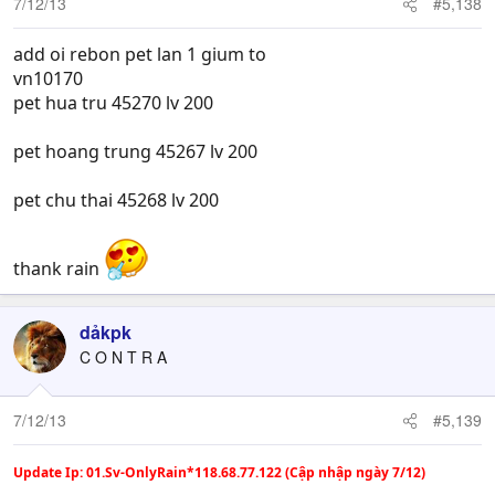
7/12/13
#5,138
add oi rebon pet lan 1 gium to
vn10170
pet hua tru 45270 lv 200
pet hoang trung 45267 lv 200
pet chu thai 45268 lv 200
thank rain
dảkpk
C O N T R A
7/12/13
#5,139
Update Ip: 01.Sv-OnlyRain*118.68.77.122 (Cập nhập ngày 7/12)