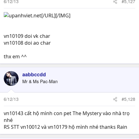
6/12/13
#5,127
[/URL][/IMG]
vn10109 doi vk char
vn10108 doi ao char
thx em ^^
aabbccdd
Mr & Ms Pac-Man
6/12/13
#5,128
vn10143 cất hộ mình con pet The Mystery vào nhà trọ
nhé
RS STT vn10012 và vn10179 hộ mình nhé thanks Rain