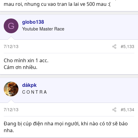
mau roi, nhung cu vao tran la lai ve 500 mau :(
giobo138
G
Youtube Master Race
7/12/13
#5,133
Cho mình xin 1 acc.
Cám ơn nhiều.
dảkpk
C O N T R A
7/12/13
#5,134
Đang bị cúp điện nha mọi người, khi nào có tớ sẽ báo
nha.