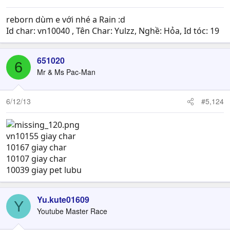
reborn dùm e với nhé a Rain :d
Id char: vn10040 , Tên Char: Yulzz, Nghề: Hỏa, Id tóc: 19
651020
6
Mr & Ms Pac-Man
6/12/13
#5,124
vn10155 giay char
10167 giay char
10107 giay char
10039 giay pet lubu
Yu.kute01609
Y
Youtube Master Race