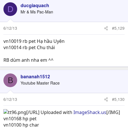
ducgiaquach
D
Mr & Ms Pac-Man
6/12/13
#5,129
vn10019 rb pet Hạ hầu Uyên
vn10014 rb pet Chu thái
RB dùm anh nha em ^^
bananah1512
B
Youtube Master Race
6/12/13
#5,130
[/URL] Uploaded with
ImageShack.us
[/IMG]
vn10168 hp pet
vn10100 hp char