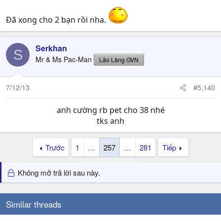
Đã xong cho 2 bạn rồi nha.
Serkhan
S
Mr & Ms Pac-Man
Lão Làng GVN
7/12/13
#5,140
anh cường rb pet cho 38 nhé
tks anh​
Trước
1
…
257
…
281
Tiếp
Không mở trả lời sau này.
Similar threads