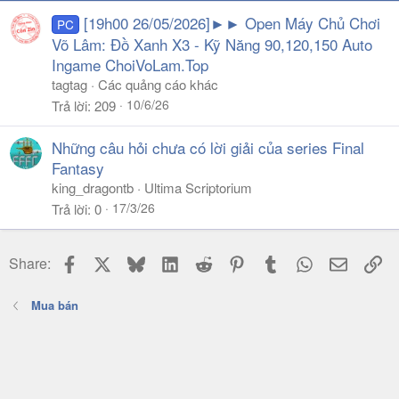
[19h00 26/05/2026]►► Open Máy Chủ Chơi
PC
Võ Lâm: Đồ Xanh X3 - Kỹ Năng 90,120,150 Auto
Ingame ChoiVoLam.Top
tagtag
Các quảng cáo khác
10/6/26
Trả lời
209
Những câu hỏi chưa có lời giải của series Final
Fantasy
king_dragontb
Ultima Scriptorium
17/3/26
Trả lời
0
Facebook
X
Bluesky
LinkedIn
Reddit
Pinterest
Tumblr
WhatsApp
Email
Li
Share:
Mua bán