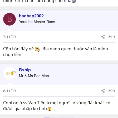
mình xin 1 chân làm bang chủ nha
baobap2002
B
Youtube Master Race
7/11/09
#19
Côn Lôn đây nè
, địa danh quen thuộc vào là mình
chọn liền
Bship
Mr & Ms Pac-Man
8/11/09
#20
ConLon ở sv Vạn Tiên à mọi người, ở vùng đát khác có
được gia nhập ko hnb