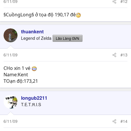
6/11/09
#12
§CuồngLong§ ở tọa độ 190,17 đê
thuankent
Legend of Zelda
Lão Làng GVN
6/11/09
#13
CHo xin 1 vé
Name:Kent
TOạn độ:173,21
longub2211
T.E.T.Я.I.S
6/11/09
#14