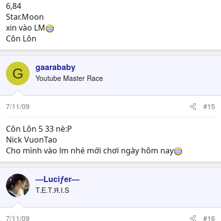
6,84
Star.Moon
xin vào LM
Côn Lôn
gaarababy
G
Youtube Master Race
7/11/09
#15
Côn Lôn 5 33 nè:P
Nick VuonTao
Cho mình vào lm nhé mới chơi ngày hôm nay
—Luciƒer—
T.E.T.Я.I.S
7/11/09
#16