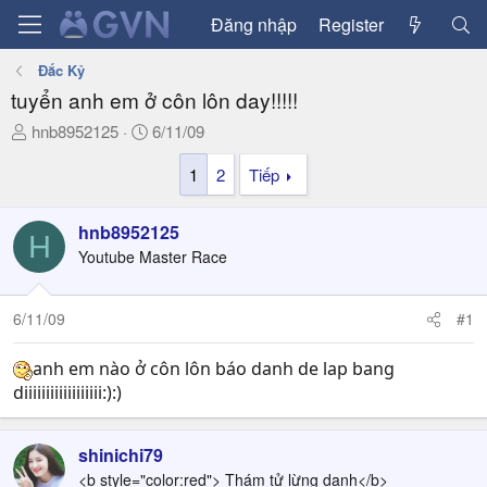
Đăng nhập
Register
Đắc Kỷ
tuyển anh em ở côn lôn day!!!!!
T
N
hnb8952125
6/11/09
h
g
1
2
Tiếp
r
à
e
y
a
g
hnb8952125
H
d
ử
Youtube Master Race
s
i
t
a
6/11/09
#1
r
t
anh em nào ở côn lôn báo danh de lap bang
e
diiiiiiiiiiiiiiiiii:):)
r
shinichi79
<b style="color:red"> Thám tử lừng danh</b>