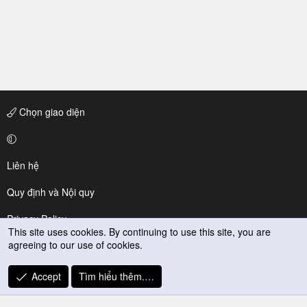
Chọn giao diện
Liên hệ
Quy định và Nội quy
Privacy Policy
This site uses cookies. By continuing to use this site, you are
agreeing to our use of cookies.
Trợ giúp
R
Accept
Tìm hiểu thêm.…
S
S