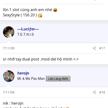
Xin 1 slot cùng anh em nhé
SexyStyle ( 156 20 )
—Luciƒer—
T.E.T.Я.I.S
7/11/09
#17
sr nhỡ tay dual post .mod del hộ mình =.=
herojn
Mr & Ms Pac-Man
Lão Làng GVN
7/11/09
#18
nik : herojn