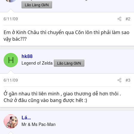
Lão Làng GVN
6/11/09
#2
Em ở Kinh Châu thì chuyển qua Côn lôn thì phải làm sao
vậy bác???
hk88
H
Legend of Zelda
Lão Làng GVN
6/11/09
#3
Ở gần nhau thì liên minh , giao thương dễ hơn thôi .
Chứ ở đâu cũng vào bang được hết :)
Lá...
Mr & Ms Pac-Man