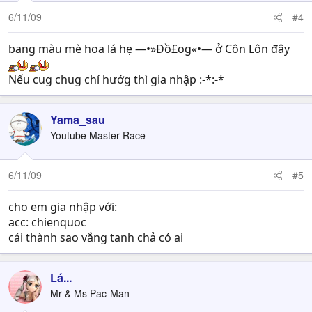
6/11/09
#4
bang màu mè hoa lá hẹ —•»Đồ£og«•— ở Côn Lôn đây
Nếu cug chug chí hướg thì gia nhập :-*:-*
Yama_sau
Youtube Master Race
6/11/09
#5
cho em gia nhập với:
acc: chienquoc
cái thành sao vắng tanh chả có ai
Lá...
Mr & Ms Pac-Man