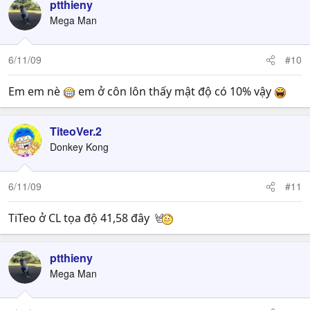
ptthieny
Mega Man
6/11/09
#10
Em em nè
em ở côn lôn thấy mật độ có 10% vậy
TiteoVer.2
Donkey Kong
6/11/09
#11
TiTeo ở CL tọa độ 41,58 đây
ptthieny
Mega Man