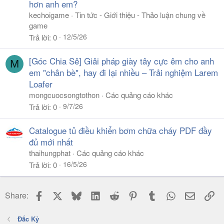
hơn anh em?
kechoigame
Tin tức - Giới thiệu - Thảo luận chung về
game
12/5/26
Trả lời
0
[Góc Chia Sẻ] Giải pháp giày tây cực êm cho anh
M
em "chân bè", hay đi lại nhiều – Trải nghiệm Larem
Loafer
mongcuocsongtothon
Các quảng cáo khác
9/7/26
Trả lời
0
Catalogue tủ điều khiển bơm chữa cháy PDF đầy
đủ mới nhất
thaihungphat
Các quảng cáo khác
16/5/26
Trả lời
0
Facebook
X
Bluesky
LinkedIn
Reddit
Pinterest
Tumblr
WhatsApp
Email
Li
Share:
Đắc Kỷ