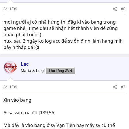
6/11/09
#6
mọi người aj có nhã hứng thì đăg kí vào bang trong
game nhé , time đầu sẽ nhận hết thành viên để cùng
nhau phát triển :).
hux, sau 2 ngày ko log acc để sv ổn định, làm hạng mìh
bây h thấp qá :(:(
Lac
Mario & Luigi
Lão Làng GVN
6/11/09
#7
Xin vào bang
Assassin tọa độ [139,56]
Mà đây là vào bang ở sv Vạn Tiên hay mấy sv cũ thế