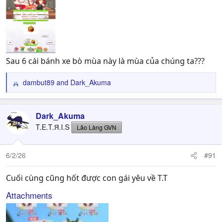
Sau 6 cái bánh xe bò mùa này là mùa của chúng ta???
dambut89
and
Dark_Akuma
R
e
a
c
Dark_Akuma
t
T.E.T.Я.I.S
Lão Làng GVN
i
o
n
6/2/26
#91
s
:
Cuối cùng cũng hốt được con gái yêu về T.T
Attachments