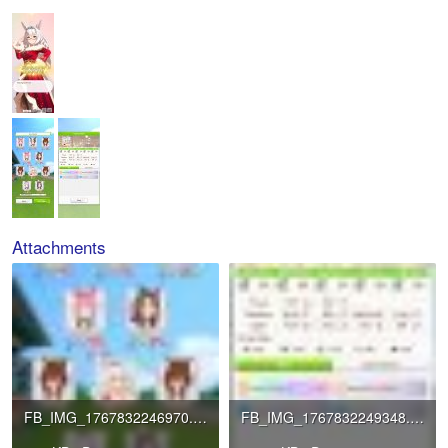
Attachments
FB_IMG_1767832246970.jpg
FB_IMG_1767832249348.jpg