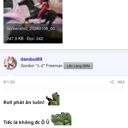
Screenshot_20260108_000748_Gallery.jpg
247.9 KB · Đọc: 242
dambut89
Gordon "λ-2" Freeman
Lão Làng GVN
8/1/26
#83
Roll phát ăn luôn!
Tiếc là không đc Ộ Ủ