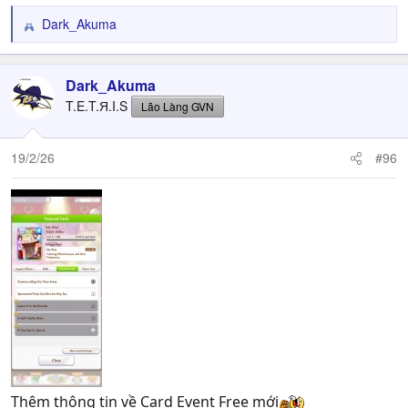
Dark_Akuma
R
e
a
c
Dark_Akuma
t
T.E.T.Я.I.S
Lão Làng GVN
i
o
n
19/2/26
#96
s
:
Thêm thông tin về Card Event Free mới