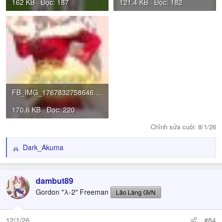
162 KB · Đọc: 187
121.4 KB · Đọc: 182
FB_IMG_1767832758646.jpg
170.6 KB · Đọc: 220
Chỉnh sửa cuối:
8/1/26
Dark_Akuma
R
e
a
c
dambut89
t
Gordon "λ-2" Freeman
Lão Làng GVN
i
o
n
12/1/26
#84