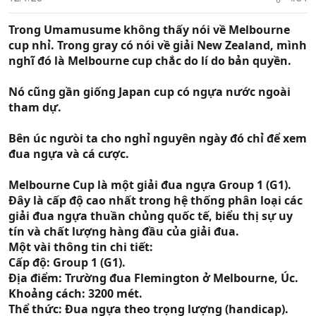
s
:
Trong Umamusume không thấy nói về Melbourne
cup nhỉ. Trong gray có nói về giải New Zealand, mình
nghĩ đó là Melbourne cup chắc do lí do bản quyền.
Nó cũng gần giống Japan cup có ngựa nước ngoài
tham dự.
Bên úc ngưòi ta cho nghỉ nguyên ngày đó chỉ để xem
đua ngựa và cá cược.
Melbourne Cup là một giải đua ngựa Group 1 (G1).
Đây là cấp độ cao nhất trong hệ thống phân loại các
giải đua ngựa thuần chủng quốc tế, biểu thị sự uy
tín và chất lượng hàng đầu của giải đua.
Một vài thông tin chi tiết:
Cấp độ: Group 1 (G1).
Địa điểm: Trường đua Flemington ở Melbourne, Úc.
Khoảng cách: 3200 mét.
Thể thức: Đua ngựa theo trọng lượng (handicap).