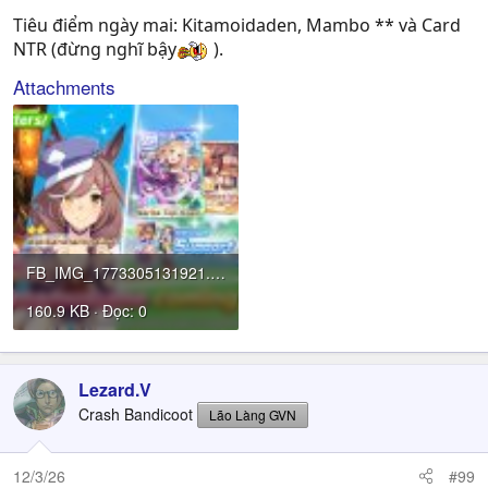
Tiêu điểm ngày mai: Kitamoidaden, Mambo ** và Card
NTR (đừng nghĩ bậy
).
Attachments
FB_IMG_1773305131921.jpg
160.9 KB · Đọc: 0
Lezard.V
Crash Bandicoot
Lão Làng GVN
12/3/26
#99