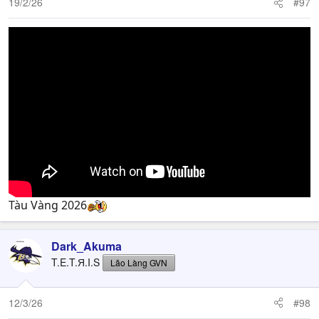
19/2/26
#97
Tàu Vàng 2026
Dark_Akuma
T.E.T.Я.I.S
Lão Làng GVN
12/3/26
#98