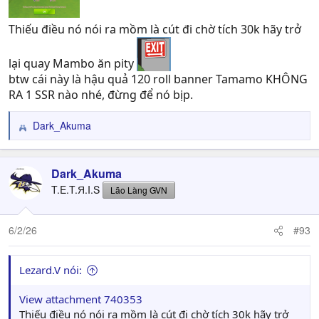
Thiếu điều nó nói ra mồm là cút đi chờ tích 30k hãy trở
lại quay Mambo ăn pity
btw cái này là hậu quả 120 roll banner Tamamo KHÔNG
RA 1 SSR nào nhé, đừng để nó bịp.
Dark_Akuma
R
e
a
c
Dark_Akuma
t
T.E.T.Я.I.S
Lão Làng GVN
i
o
n
6/2/26
#93
s
:
Lezard.V nói:
View attachment 740353
Thiếu điều nó nói ra mồm là cút đi chờ tích 30k hãy trở