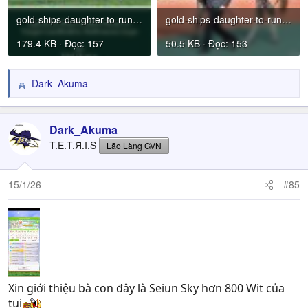
gold-ships-daughter-to-run-in-australias-biggest-races-v0-llir7yem54sf1.jpg
gold-ships-daughter-to-run-in-australias-biggest-races-v0-lunvvtem54sf1.jpg
179.4 KB · Đọc: 157
50.5 KB · Đọc: 153
Dark_Akuma
R
e
a
c
Dark_Akuma
t
T.E.T.Я.I.S
Lão Làng GVN
i
o
n
15/1/26
#85
s
:
Xin giới thiệu bà con đây là Seiun Sky hơn 800 Wit của
tui