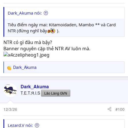
Dark_Akuma nói:
Tiêu điểm ngày mai: Kitamoidaden, Mambo ** và Card
NTR (đừng nghĩ bậy
).
NTR có gì đâu mà bậy?
Banner nguyên cặp thẻ NTR AV luôn mà.
Dark_Akuma
R
e
a
c
Dark_Akuma
t
T.E.T.Я.I.S
Lão Làng GVN
i
o
n
12/3/26
#100
s
:
Lezard.V nói: