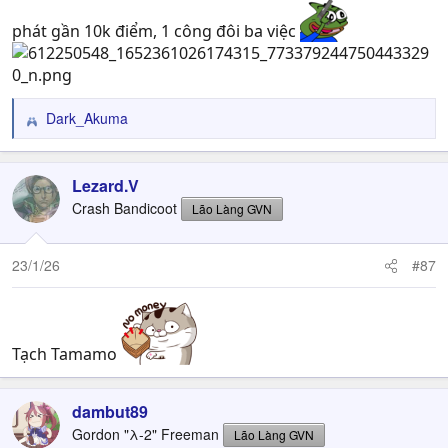
phát gần 10k điểm, 1 công đôi ba việc
Dark_Akuma
R
e
a
c
Lezard.V
t
Crash Bandicoot
Lão Làng GVN
i
o
n
23/1/26
#87
s
:
Tạch Tamamo
dambut89
Gordon "λ-2" Freeman
Lão Làng GVN