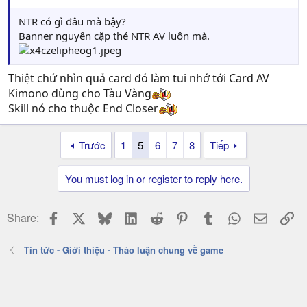
NTR có gì đâu mà bậy?
Banner nguyên cặp thẻ NTR AV luôn mà.
Thiệt chứ nhìn quả card đó làm tui nhớ tới Card AV
Kimono dùng cho Tàu Vàng
Skill nó cho thuộc End Closer
Trước
1
5
6
7
8
Tiếp
You must log in or register to reply here.
Facebook
X
Bluesky
LinkedIn
Reddit
Pinterest
Tumblr
WhatsApp
Email
Li
Share:
Tin tức - Giới thiệu - Thảo luận chung về game