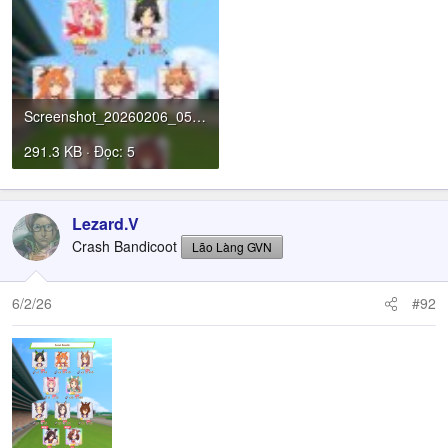
Screenshot_20260206_054645_Umamusume.jpg
291.3 KB · Đọc: 5
Lezard.V
Crash Bandicoot
Lão Làng GVN
6/2/26
#92