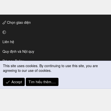
Chọn giao diện
Liên hệ
Quy định và Nội quy
Privacy Policy
This site uses cookies. By continuing to use this site, you are
agreeing to our use of cookies.
Trợ giúp
R
Accept
Tìm hiểu thêm.…
S
S