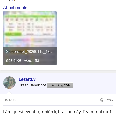
Attachments
Screenshot_20260115_163036_Umamusume.jpg
953.9 KB · Đọc: 153
Lezard.V
Crash Bandicoot
Lão Làng GVN
18/1/26
#86
Làm quest event tự nhiên lọt ra con này, Team trial up 1