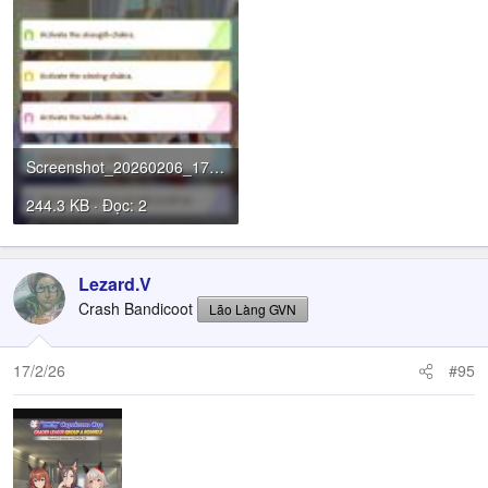
Screenshot_20260206_173234_Umamusume.jpg
244.3 KB · Đọc: 2
Lezard.V
Crash Bandicoot
Lão Làng GVN
17/2/26
#95