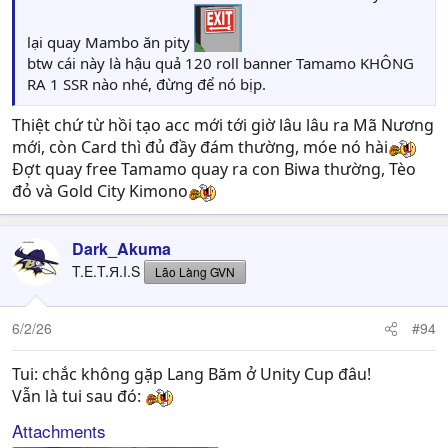
lại quay Mambo ăn pity
btw cái này là hậu quả 120 roll banner Tamamo KHÔNG
RA 1 SSR nào nhé, đừng để nó bịp.
Thiệt chứ từ hồi tạo acc mới tới giờ lâu lâu ra Mã Nương
mới, còn Card thì đủ đầy đám thường, móe nó hài
Đợt quay free Tamamo quay ra con Biwa thường, Tèo
đỏ và Gold City Kimono
Dark_Akuma
T.E.T.Я.I.S
Lão Làng GVN
6/2/26
#94
Tui: chắc không gặp Lang Băm ở Unity Cup đâu!
Vẫn là tui sau đó:
Attachments