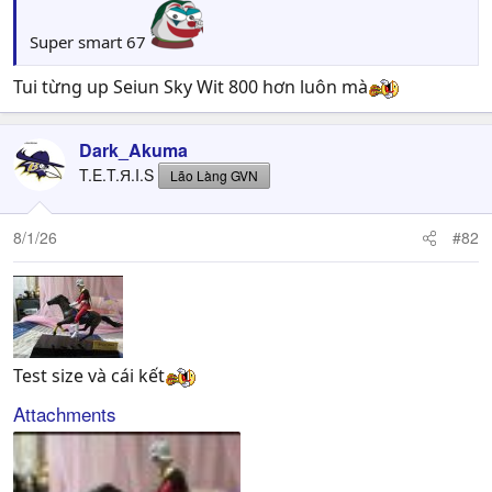
Super smart 67
Tui từng up Seiun Sky Wit 800 hơn luôn mà
Dark_Akuma
T.E.T.Я.I.S
Lão Làng GVN
8/1/26
#82
Test size và cái kết
Attachments