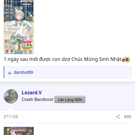
1 ngày sau mới được con dzợ Chúc Mừng Sinh Nhật
dambut89
R
e
a
c
Lezard.V
t
Crash Bandicoot
Lão Làng GVN
i
o
n
27/1/26
#90
s
: