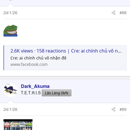
24/1/26
#88
2.6K views · 158 reactions | Cre: ai chính chủ vô nhận đê | Chiêns Minh
Cre: ai chính chủ vô nhận đê
www.facebook.com
Dark_Akuma
T.E.T.Я.I.S
Lão Làng GVN
24/1/26
#89