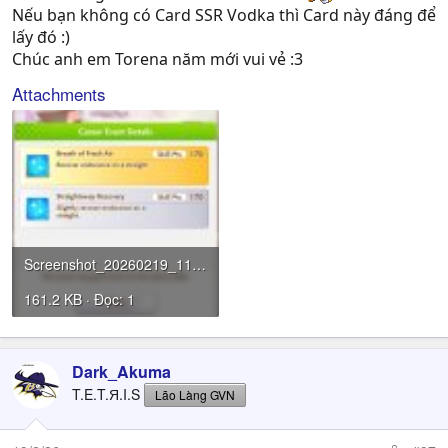
Nếu bạn không có Card SSR Vodka thì Card này đáng để
lấy đó :)
Chúc anh em Torena năm mới vui vẻ :3
Attachments
Screenshot_20260219_115228_Umamusume.jpg
161.2 KB · Đọc: 1
Dark_Akuma
T.E.T.Я.I.S
Lão Làng GVN