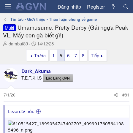
Đăng nhập
Register
Tin tức - Giới thiệu - Thảo luận chung về game
Umamusume: Pretty Derby (Gái ngựa Peak
Multi
VL, Mấy con gà biết gì!)
T
N
dambut89
14/12/25
h
g
Trước
1
5
6
7
8
Tiếp
r
à
e
y
a
g
Dark_Akuma
d
ử
T.E.T.Я.I.S
Lão Làng GVN
s
i
t
a
7/1/26
#81
r
t
Lezard.V nói:
e
r