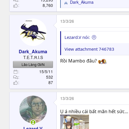
Dark_Akuma
R
8,760
e
a
c
13/3/26
t
i
o
Lezard.V nói:
n
s
View attachment 746783
Dark_Akuma
:
T.E.T.Я.I.S
Rồi Mambo đâu?
Lão Làng GVN
15/5/11
532
87
13/3/26
Ụ á nhiều cái bất mãn hết sức...
Lezard.V