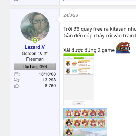
e
a
c
24/3/26
t
i
Trời độ quay free ra kitasan nh
o
Gần đến cúp chày cối vào train l
n
s
Lezard.V
:
Xài được đúng 2 game
Gordon "λ-2"
Freeman
Lão Làng GVN
18/10/08
13,293
8,760