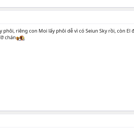
y phôi, riêng con Moi lấy phôi dễ vì có Seiun Sky rồi, còn El
đỡ chán