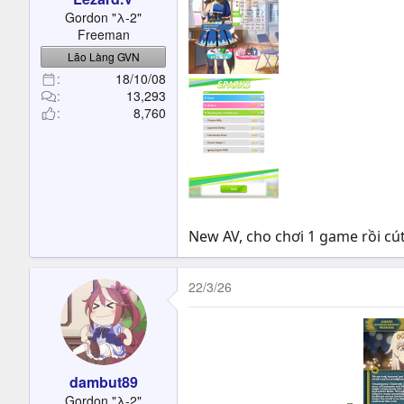
Gordon "λ-2"
Freeman
Lão Làng GVN
18/10/08
13,293
8,760
New AV, cho chơi 1 game rồi cú
22/3/26
dambut89
Gordon "λ-2"