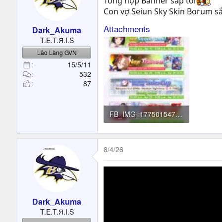
Tổng hợp Banner sắp tới
Con vợ Seiun Sky Skin Borum sắ
Attachments
Dark_Akuma
T.E.T.Я.I.S
Lão Làng GVN
15/5/11
532
87
FB_IMG_1775015476374.jpg
208.4 KB · Đọc: 1
8/4/26
Dark_Akuma
T.E.T.Я.I.S