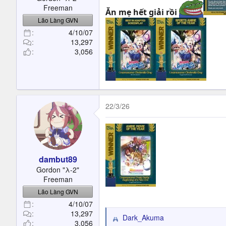
Freeman
Ăn mẹ hết giải rồi
Lão Làng GVN
4/10/07
13,297
3,056
22/3/26
dambut89
Gordon "λ-2"
Freeman
Lão Làng GVN
4/10/07
13,297
Dark_Akuma
R
3,056