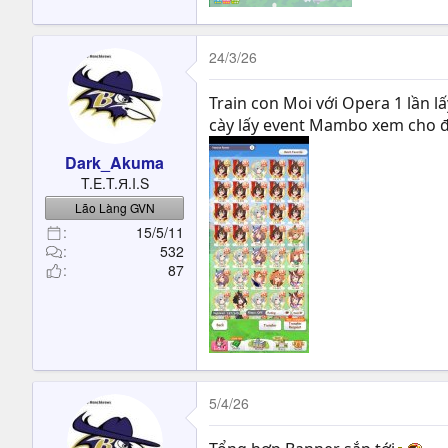
24/3/26
Train con Moi với Opera 1 lần lấ
cày lấy event Mambo xem cho 
Dark_Akuma
T.E.T.Я.I.S
Lão Làng GVN
15/5/11
532
87
5/4/26