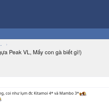
Thảo luận chung về game
a Peak VL, Mấy con gà biết gì!)
g, coi như lụm đc Kitamoi 4* và Mambo 3*