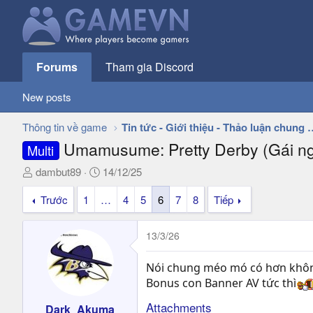
Forums
Tham gia Discord
New posts
Thông tin về game
Tin tức - Giới thiệu - 
Umamusume: Pretty Derby (Gái ngự
Multi
T
N
dambut89
14/12/25
h
g
Trước
1
…
4
5
6
7
8
Tiếp
r
à
e
y
a
g
13/3/26
d
ử
s
i
Nói chung méo mó có hơn khôn
t
Bonus con Banner AV tức thì
a
r
Attachments
Dark_Akuma