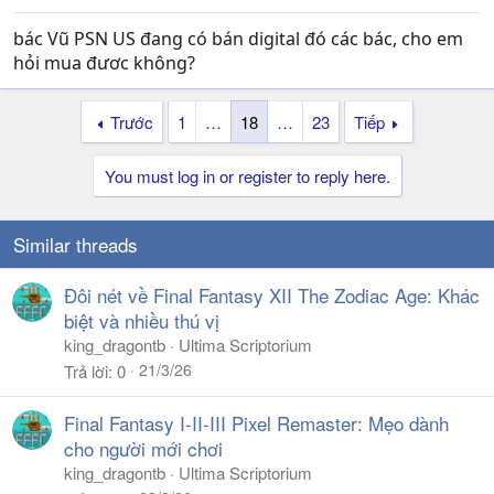
bác Vũ PSN US đang có bán digital đó các bác, cho em
hỏi mua đươc không?
Trước
1
…
18
…
23
Tiếp
You must log in or register to reply here.
Similar threads
Đôi nét về Final Fantasy XII The Zodiac Age: Khác
biệt và nhiều thú vị
king_dragontb
Ultima Scriptorium
21/3/26
Trả lời
0
Final Fantasy I-II-III Pixel Remaster: Mẹo dành
cho người mới chơi
king_dragontb
Ultima Scriptorium