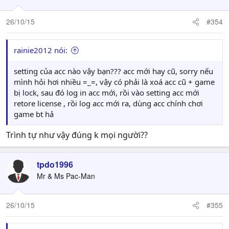
26/10/15
#354
rainie2012 nói:
setting của acc nào vậy bạn??? acc mới hay cũ, sorry nếu
mình hỏi hơi nhiều =_=, vậy có phải là xoá acc cũ + game
bị lock, sau đó log in acc mới, rồi vào setting acc mới
retore license , rồi log acc mới ra, dùng acc chính chơi
game bt hả
Trình tự như vậy đúng k mọi người??
tpdo1996
Mr & Ms Pac-Man
26/10/15
#355