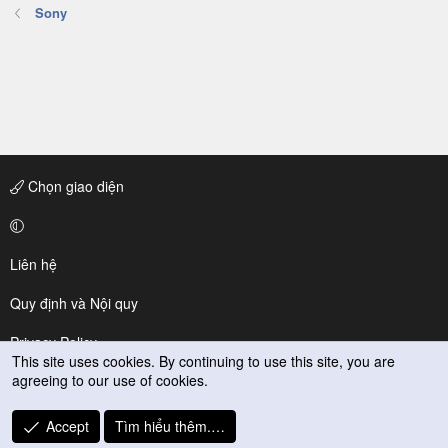
Sony
Chọn giao diện
Liên hệ
Quy định và Nội quy
Privacy Policy
This site uses cookies. By continuing to use this site, you are
agreeing to our use of cookies.
Trợ giúp
R
Accept
Tìm hiểu thêm.…
S