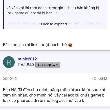
và vẫn với lời cam đoan trước giờ " chắc chắn không bị
lock game dù acc đã bị ban..."
mua tiếp thôi các bạn :v, để lâu lâu vào xem có thêm bao
Click to expand...
nhiêu acc bị ban tiếp đây.
Bác cho xin cái link chuột bạch thử
rainie2012
R
T.E.T.Я.I.S
Lão Làng GVN
26/10/15
#342
Bên NA đã đền cho mình bằng một cái acc khác sau khi
xem tin nhắn, cho mình hỏi vậy cái acc cũ chứa game bị
lock có phải xóa đi rồi mới log acc mới vào k