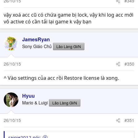
26/10/15
#349
vậy xoá acc cũ có chứa game bị lock, vậy khi log acc mới
vô active có cần tải lại game k vậy bạn
JamesRyan
Sony Giáo Chủ
Lão Làng GVN
26/10/15
#350
^ Vào settings của acc rồi Restore license là xong.
Hyuu
Mario & Luigi
Lão Làng GVN
26/10/15
#351
rainie2012 nói: