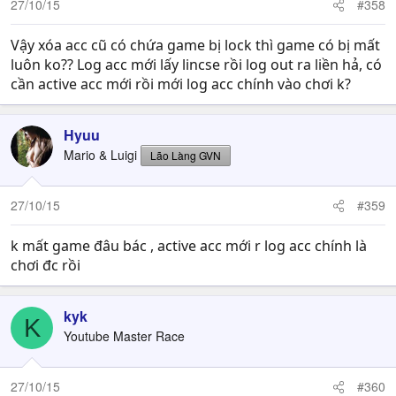
27/10/15
#358
Vậy xóa acc cũ có chứa game bị lock thì game có bị mất
luôn ko?? Log acc mới lấy lincse rồi log out ra liền hả, có
cần active acc mới rồi mới log acc chính vào chơi k?
Hyuu
Mario & Luigi
Lão Làng GVN
27/10/15
#359
k mất game đâu bác , active acc mới r log acc chính là
chơi đc rồi
kyk
K
Youtube Master Race
27/10/15
#360