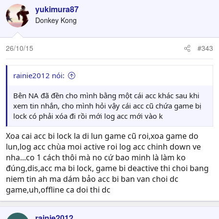
yukimura87
Donkey Kong
26/10/15
#343
rainie2012 nói:
Bên NA đã đền cho mình bằng một cái acc khác sau khi
xem tin nhắn, cho mình hỏi vậy cái acc cũ chứa game bị
lock có phải xóa đi rồi mới log acc mới vào k
Xoa cai acc bi lock la di lun game cũ roi,xoa game do
lun,log acc chùa moi active roi log acc chinh down ve
nha...co 1 cách thôi mà no cứ bao minh là làm ko
đúng,dis,acc ma bi lock, game bi deactive thi choi bang
niem tin ah ma dám bảo acc bi ban van choi dc
game,uh,offline ca doi thi dc
rainie2012