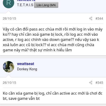
R
T.E.T.Я.I.S
Lão Làng GVN
26/10/15
#344
Vậy có cần đổi pass acc chùa mới rồi mới log in vào máy
ko?? hay chỉ cần xoá game bị lock, rồi log acc mới vào
active, r log acc chính vào down game?? nếu vậy sao k
xoá luôn acc cũ bị lock?? vì acc chùa mới cũng chứa
game này mà? thật sự mình k hiểu lắm
weattseat
Donkey Kong
26/10/15
#345
Ko cần xóa game bị log, chỉ cần active acc mới là chơi đc
bt, save game vẫn bt