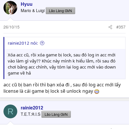
Hyuu
Mario & Luigi
Lão Làng GVN
26/10/15
#357
rainie2012 nói:
Xóa acc cũ, rồi xóa game bị lock, sau đó log in acc mới
vào làm gì vậy?? Khúc này mình k hiểu lắm, rồi sau đó
chơi bằng acc chính, vậy tóm lại log acc mới vào down
game về hả
acc cũ bị ban rồi thì bạn xóa đi , sau đó log acc mới lấy
license là cái game bị lock sẽ unlock ngay
rainie2012
R
T.E.T.Я.I.S
Lão Làng GVN