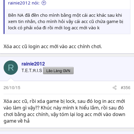
rainie2012 nói:
Bên NA đã đền cho mình bằng một cái acc khác sau khi
xem tin nhắn, cho mình hỏi vậy cái acc cũ chứa game bị
lock có phải xóa đi rồi mới log acc mới vào k
Xóa acc cũ login acc mới vào acc chính chơi.
rainie2012
R
T.E.T.Я.I.S
Lão Làng GVN
26/10/15
#356
Xóa acc cũ, rồi xóa game bị lock, sau đó log in acc mới
vào làm gì vậy?? Khúc này mình k hiểu lắm, rồi sau đó
chơi bằng acc chính, vậy tóm lại log acc mới vào down
game về hả