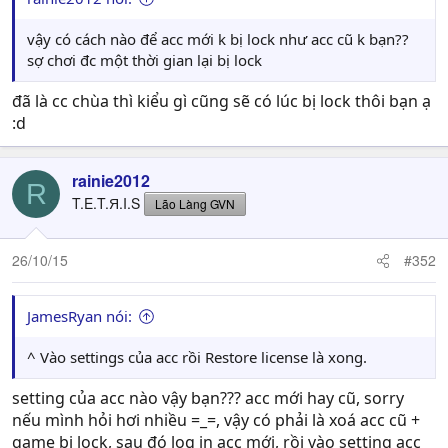
vậy có cách nào để acc mới k bị lock như acc cũ k bạn??
sợ chơi đc một thời gian lại bị lock
đã là cc chùa thì kiểu gì cũng sẽ có lúc bị lock thôi bạn ạ
:d
rainie2012
R
T.E.T.Я.I.S
Lão Làng GVN
26/10/15
#352
JamesRyan nói:
^ Vào settings của acc rồi Restore license là xong.
setting của acc nào vậy bạn??? acc mới hay cũ, sorry
nếu mình hỏi hơi nhiều =_=, vậy có phải là xoá acc cũ +
game bị lock, sau đó log in acc mới, rồi vào setting acc