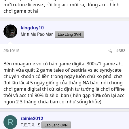
mới retore license , rồi log acc mới ra, dùng acc chính
chơi game bt hả
kingduy10
Mr & Ms Pac-Man
Lão Làng GVN
26/10/15
#353
Bên muagame.vn có bán game digital 300k/1 game ah,
mình vừa quất 2 game tales of zestiria vs ac syndycate
chuyển khoản có liền trong ngày luôn chứ ko phải chờ
đợi lâu lắc 4 5 ngày giống của thằng NA bán, nói chung
chơi game digital thì cứ xác định tư tưởng là chơi offline
thôi và acc thì 90% là sẽ bị ban ( hên gặp 10% còn lại acc
ngon 2 3 tháng chưa ban coi như sống khỏe).
rainie2012
R
T.E.T.Я.I.S
Lão Làng GVN