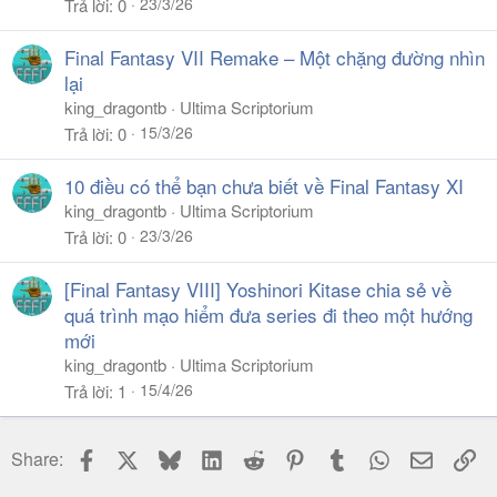
23/3/26
Trả lời
0
Final Fantasy VII Remake – Một chặng đường nhìn
lại
king_dragontb
Ultima Scriptorium
15/3/26
Trả lời
0
10 điều có thể bạn chưa biết về Final Fantasy XI
king_dragontb
Ultima Scriptorium
23/3/26
Trả lời
0
[Final Fantasy VIII] Yoshinori Kitase chia sẻ về
quá trình mạo hiểm đưa series đi theo một hướng
mới
king_dragontb
Ultima Scriptorium
15/4/26
Trả lời
1
Facebook
X
Bluesky
LinkedIn
Reddit
Pinterest
Tumblr
WhatsApp
Email
Li
Share: