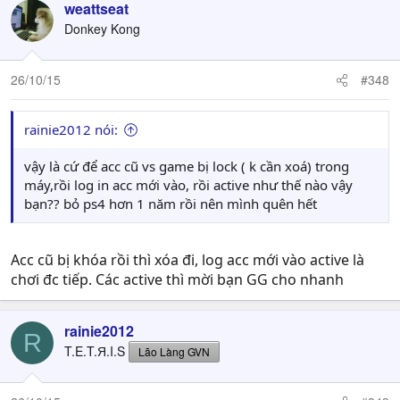
weattseat
Donkey Kong
26/10/15
#348
rainie2012 nói:
vậy là cứ để acc cũ vs game bị lock ( k cần xoá) trong
máy,rồi log in acc mới vào, rồi active như thế nào vậy
bạn?? bỏ ps4 hơn 1 năm rồi nên mình quên hết
Acc cũ bị khóa rồi thì xóa đi, log acc mới vào active là
chơi đc tiếp. Các active thì mời bạn GG cho nhanh
rainie2012
R
T.E.T.Я.I.S
Lão Làng GVN