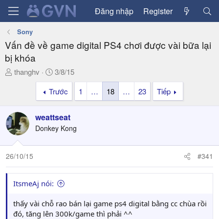
Đăng nhập
Register
Sony
Vấn đề về game digital PS4 chơi được vài bữa lại
bị khóa
T
N
thanghv
3/8/15
h
g
Trước
1
…
18
…
23
Tiếp
r
à
e
y
a
g
weattseat
d
ử
Donkey Kong
s
i
t
a
26/10/15
#341
r
t
ItsmeAj nói:
e
r
thấy vài chỗ rao bán lại game ps4 digital bằng cc chùa rồi
đó, tăng lên 300k/game thì phải ^^