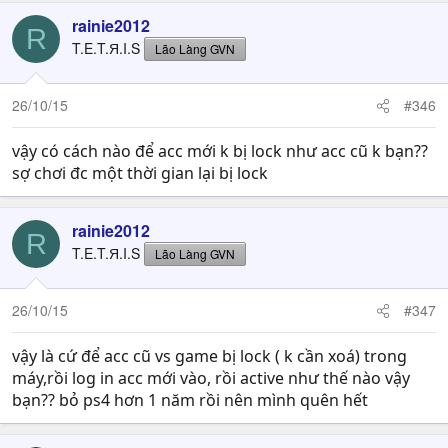
rainie2012
R
T.E.T.Я.I.S
Lão Làng GVN
26/10/15
#346
vậy có cách nào để acc mới k bị lock như acc cũ k bạn??
sợ chơi đc một thời gian lại bị lock
rainie2012
R
T.E.T.Я.I.S
Lão Làng GVN
26/10/15
#347
vậy là cứ để acc cũ vs game bị lock ( k cần xoá) trong
máy,rồi log in acc mới vào, rồi active như thế nào vậy
bạn?? bỏ ps4 hơn 1 năm rồi nên mình quên hết