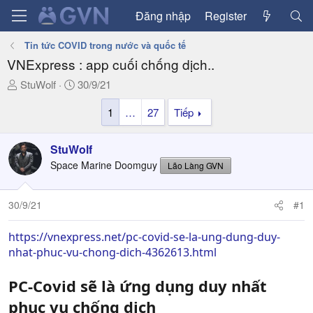
Đăng nhập
Register
Tin tức COVID trong nước và quốc tế
VNExpress : app cuối chống dịch..
T
N
StuWolf
30/9/21
h
g
1
…
27
Tiếp
r
à
e
y
a
g
StuWolf
d
ử
Space Marine Doomguy
Lão Làng GVN
s
i
t
a
30/9/21
#1
r
t
https://vnexpress.net/pc-covid-se-la-ung-dung-duy-
e
nhat-phuc-vu-chong-dich-4362613.html
r
PC-Covid sẽ là ứng dụng duy nhất
phục vụ chống dịch