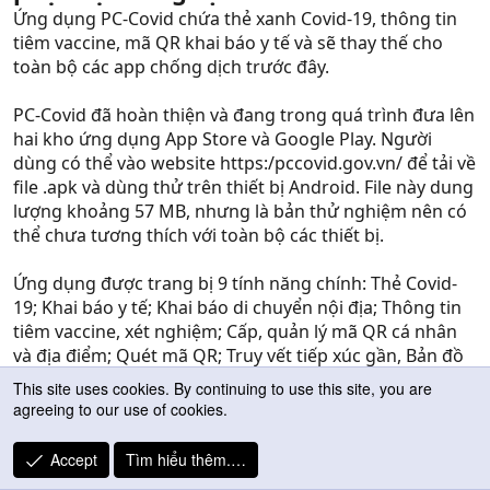
Ứng dụng PC-Covid chứa thẻ xanh Covid-19, thông tin
tiêm vaccine, mã QR khai báo y tế và sẽ thay thế cho
toàn bộ các app chống dịch trước đây.
PC-Covid đã hoàn thiện và đang trong quá trình đưa lên
hai kho ứng dụng App Store và Google Play. Người
dùng có thể vào website https:/pccovid.gov.vn/ để tải về
file .apk và dùng thử trên thiết bị Android. File này dung
lượng khoảng 57 MB, nhưng là bản thử nghiệm nên có
thể chưa tương thích với toàn bộ các thiết bị.
Ứng dụng được trang bị 9 tính năng chính: Thẻ Covid-
19; Khai báo y tế; Khai báo di chuyển nội địa; Thông tin
tiêm vaccine, xét nghiệm; Cấp, quản lý mã QR cá nhân
và địa điểm; Quét mã QR; Truy vết tiếp xúc gần, Bản đồ
nguy cơ, và Phản ánh.
Các tính năng trên được tổng hợp từ loạt ứng dụng
phòng chống dịch trước đó, như Bluezone, VHD, VNeID,
Sổ sức khỏe điện tử... Theo Bộ Thông tin và Truyền