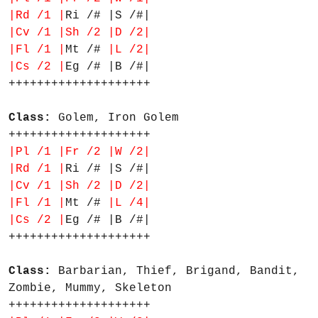
|Rd /1 |
Ri /# |S /#|
|Cv /1 |Sh /2 |D /2|
|Fl /1 |
Mt /#
|L /2|
|Cs /2 |
Eg /# |B /#|
++++++++++++++++++++
Class:
Golem, Iron Golem
++++++++++++++++++++
|Pl /1 |Fr /2 |W /2|
|Rd /1 |
Ri /# |S /#|
|Cv /1 |Sh /2 |D /2|
|Fl /1 |
Mt /#
|L /4|
|Cs /2 |
Eg /# |B /#|
++++++++++++++++++++
Class:
Barbarian, Thief, Brigand, Bandit,
Zombie, Mummy, Skeleton
++++++++++++++++++++