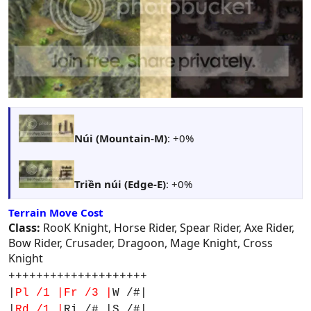
Núi (Mountain-M)
: +0%
Triền núi (Edge-E)
: +0%
Terrain Move Cost
Class:
RooK Knight, Horse Rider, Spear Rider, Axe Rider,
Bow Rider, Crusader, Dragoon, Mage Knight, Cross
Knight
++++++++++++++++++++
|
Pl /1 |Fr /3 |
W /#|
|
Rd /1 |
Ri /# |S /#|