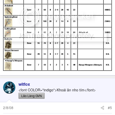
witfox
<font COLOR="indigo">Khoái ăn nho tím</font>
Lão Làng GVN
2/8/08
#5