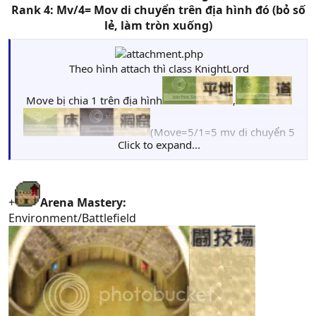
Rank 4: Mv/4= Mov di chuyển trên địa hình đó (bỏ số
lẻ, làm tròn xuống)
Theo hình attach thì class KnightLord​
Move bị chia 1 trên địa hình
,
(Move=5/1=5 mv di chuyển 5
Click to expand...
ô)
Move bị chia 2 trên địa hình
+
Arena Mastery:
Environment/Battlefield
(Move=5/2=2,5 mv di chuyển 2 ô),
Move bị chia 3 trên địa hình
(Move=5/3=1,3
mv di chuyển 1 ô), địa hình còn lại không thể đi vào
Ghi tắt: