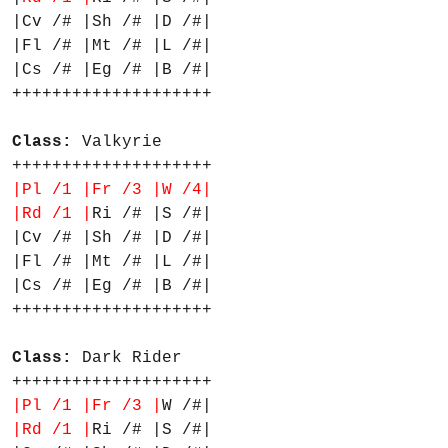
|Cv /# |Sh /# |D /#|
|Fl /# |Mt /# |L /#|
|Cs /# |Eg /# |B /#|
++++++++++++++++++++
Class:
Valkyrie
++++++++++++++++++++
|Pl /1 |Fr /3 |W /4|
|Rd /1 |
Ri /# |S /#|
|Cv /# |Sh /# |D /#|
|Fl /# |Mt /# |L /#|
|Cs /# |Eg /# |B /#|
++++++++++++++++++++
Class:
Dark Rider
++++++++++++++++++++
|Pl /1 |Fr /3 |
W /#|
|Rd /1 |
Ri /# |S /#|