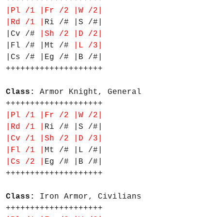
|Pl /1 |Fr /2 |W /2|
|Rd /1 |
Ri /# |S /#|
|Cv /#
|Sh /2 |D /2|
|Fl /# |Mt /#
|L /3|
|Cs /# |Eg /# |B /#|
++++++++++++++++++++
Class:
Armor Knight, General
++++++++++++++++++++
|Pl /1 |Fr /2 |W /2|
|Rd /1 |
Ri /# |S /#|
|Cv /1 |Sh /2 |D /3|
|Fl /1 |
Mt /# |L /#|
|Cs /2 |
Eg /# |B /#|
++++++++++++++++++++
Class:
Iron Armor, Civilians
++++++++++++++++++++