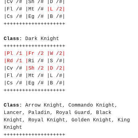
|Cv /# |Sh /# |D /#|
|Fl /# |Mt /#
|L /2|
|Cs /# |Eg /# |B /#|
++++++++++++++++++++
Class:
Dark Knight
++++++++++++++++++++
|Pl /1 |Fr /2 |W /2|
|Rd /1 |
Ri /# |S /#|
|Cv /#
|Sh /2 |D /2|
|Fl /# |Mt /# |L /#|
|Cs /# |Eg /# |B /#|
++++++++++++++++++++
Class:
Arrow Knight, Commando Knight,
Lancer, Paladin, Royal Guard, Black
Knight, Royal Knight, Golden Knight, King
Knight
++++++++++++++++++++