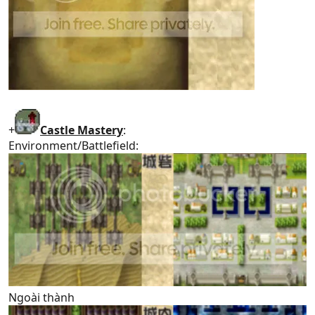
++++++++++++++++++++
|Pl /1 |Fr /2 |W /2|
|Rd /1 |Ri /# |S /#|
|Cv /1 |Sh /2 |D /2|
|Fl /1 |Mt /# |L /3|
|Cs /2 |Eg /# |B /#|
++++++++++++++++++++
+
Castle Mastery
:
Environment/Battlefield:
Ngoài thành