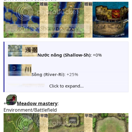
Nước nông (Shallow-Sh)
: +0%
Sông (River-Ri)
: +25%
Click to expand...
(Bãi) Biển (Sea-S)
: +30%
+
Meadow mastery
:
Environment/Battlefield