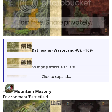
Đất hoang (WasteLand-W)
: +10%
Sa mạc (Desert-D)
: +0%
Click to expand...
Dung nham (Lava-L)
: +0% (bị giảm HP nếu
đứng trên địa hình này)
+
Mountain Mastery
:
Environment/Battlefield