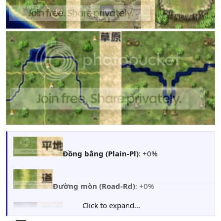
Đồng bằng (Plain-Pl)
: +0%
Đường mòn (Road-Rd)
: +0%
Click to expand...
Hang động (Cave-C)
: +0%