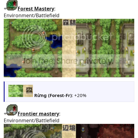
+
Forest Mastery
:
Environment/Battlefield
Rừng (
Forest-
Fr)
: +20%
+
Frontier mastery
:
Environment/Battlefield