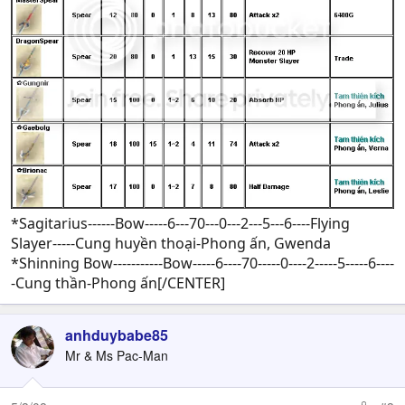
*Sagitarius------Bow-----6---70---0---2---5---6----Flying
Slayer-----Cung huyền thoại-Phong ấn, Gwenda
*Shinning Bow-----------Bow-----6----70-----0----2-----5-----6----
-Cung thần-Phong ấn[/CENTER]
anhduybabe85
Mr & Ms Pac-Man