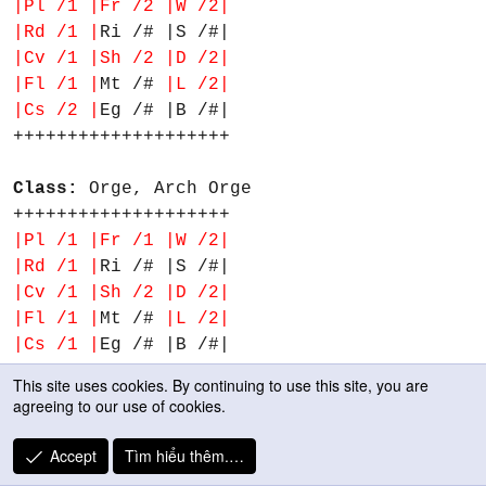
|Pl /1 |Fr /2 |W /2|
|Rd /1 |
Ri /# |S /#|
|Cv /1 |Sh /2 |D /2|
|Fl /1 |
Mt /#
|L /2|
|Cs /2 |
Eg /# |B /#|
++++++++++++++++++++
Class:
Orge, Arch Orge
++++++++++++++++++++
|Pl /1 |Fr /1 |W /2|
|Rd /1 |
Ri /# |S /#|
|Cv /1 |Sh /2 |D /2|
|Fl /1 |
Mt /#
|L /2|
|Cs /1 |
Eg /# |B /#|
++++++++++++++++++++
This site uses cookies. By continuing to use this site, you are
agreeing to our use of cookies.
Class:
Priest, Priestess, Dark Priest,
Mage, Mage Fighter, Dark Mage, Light mage,
Accept
Tìm hiểu thêm.…
Bishop, High Bishop, Dark Bishop, Sage,