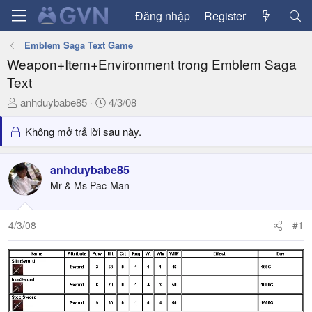
Đăng nhập
Register
Emblem Saga Text Game
Weapon+Item+Environment trong Emblem Saga
Text
T
N
anhduybabe85
4/3/08
h
g
r
à
Không mở trả lời sau này.
e
y
a
g
anhduybabe85
d
ử
Mr & Ms Pac-Man
s
i
t
a
4/3/08
#1
r
t
e
r