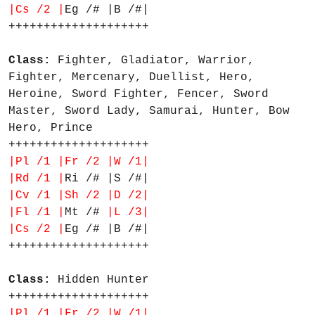
|Cs /2 |
Eg /# |B /#|
++++++++++++++++++++
Class:
Fighter, Gladiator, Warrior,
Fighter, Mercenary, Duellist, Hero,
Heroine, Sword Fighter, Fencer, Sword
Master, Sword Lady, Samurai, Hunter, Bow
Hero, Prince
++++++++++++++++++++
|Pl /1 |Fr /2 |W /1|
|Rd /1 |
Ri /# |S /#|
|Cv /1 |Sh /2 |D /2|
|Fl /1 |
Mt /#
|L /3|
|Cs /2 |
Eg /# |B /#|
++++++++++++++++++++
Class:
Hidden Hunter
++++++++++++++++++++
|Pl /1 |Fr /2 |W /1|