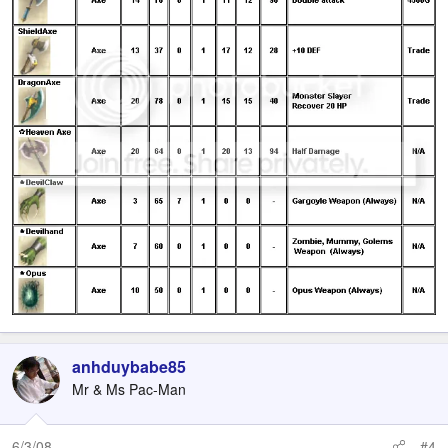
anhduybabe85
Mr & Ms Pac-Man
6/3/08
#4