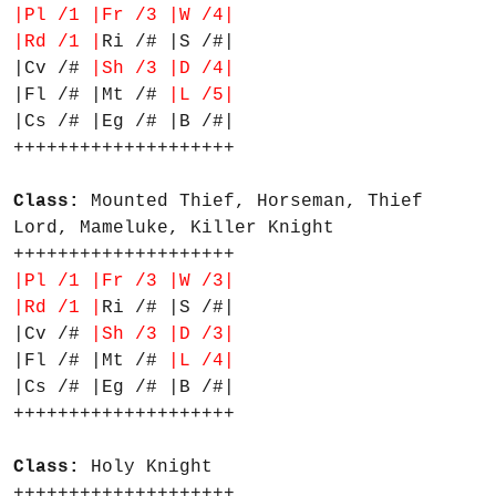
|Pl /1 |Fr /3 |W /4|
|Rd /1 |
Ri /# |S /#|
|Cv /#
|Sh /3 |D /4|
|Fl /# |Mt /#
|L /5|
|Cs /# |Eg /# |B /#|
++++++++++++++++++++
Class:
Mounted Thief, Horseman, Thief
Lord, Mameluke, Killer Knight
++++++++++++++++++++
|Pl /1 |Fr /3 |W /3|
|Rd /1 |
Ri /# |S /#|
|Cv /#
|Sh /3 |D /3|
|Fl /# |Mt /#
|L /4|
|Cs /# |Eg /# |B /#|
++++++++++++++++++++
Class:
Holy Knight
++++++++++++++++++++