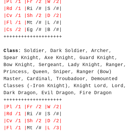
|Pl /1 |Fr /2 |W /2|
|Rd /1 |
Ri /# |S /#|
|Cv /1 |Sh /2 |D /2|
|Fl /1 |
Mt /# |L /#|
|Cs /2 |
Eg /# |B /#|
++++++++++++++++++++
Class:
Soldier, Dark Soldier, Archer,
Spear Knight, Axe Knight, Guard Knight,
Bow Knight, Sergeant, Lady Knight, Ranger,
Princess, Queen, Sniper, Ranger (Bow)
Master, Cardinal, Troubadoor, Demounted
Classes (-Iron Knight), Knight Lord, Lord,
Dark Dragon, Evil Dragon, Fire Dragon
++++++++++++++++++++
|Pl /1 |Fr /2 |W /2|
|Rd /1 |
Ri /# |S /#|
|Cv /1 |Sh /2 |D /2|
|Fl /1 |
Mt /#
|L /3|