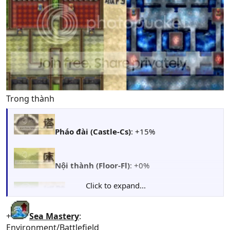
Trong thành
Pháo đài (Castle-Cs)
: +15%
Nội thành (Floor-Fl)
: +0%
Click to expand...
Tường thành (Border-B)
: +0%
+
Sea Mastery
:
Environment/Battlefield