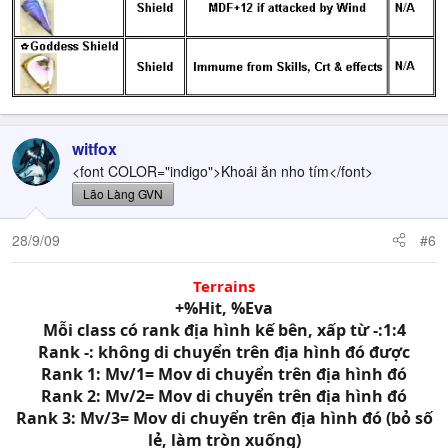
witfox
<font COLOR="indigo">Khoái ăn nho tím</font>
Lão Làng GVN
28/9/09
#6
Terrains
+%Hit, %Eva
Mỗi class có rank địa hình kế bên, xấp từ -:1:4
Rank -: không di chuyển trên địa hình đó được
Rank 1: Mv/1= Mov di chuyển trên địa hình đó
Rank 2: Mv/2= Mov di chuyển trên địa hình đó
Rank 3: Mv/3= Mov di chuyển trên địa hình đó (bỏ số
lẻ, làm tròn xuống)