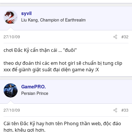
syvil
Liu Kang, Champion of Earthrealm
27/10/09
#32
chơi Đắc Kỷ cẩn thận cái ... "đuôi"
theo dự đoán thì các em hot girl sẽ chuẩn bị tung clip
xxx để giành giật suất đại diện game này :X
GamePRO.
Persian Prince
27/10/09
#33
Cái tên Đắc Kỷ hay hơn tên Phong thần web, độc đáo
hơn, khêu gợi hơn.