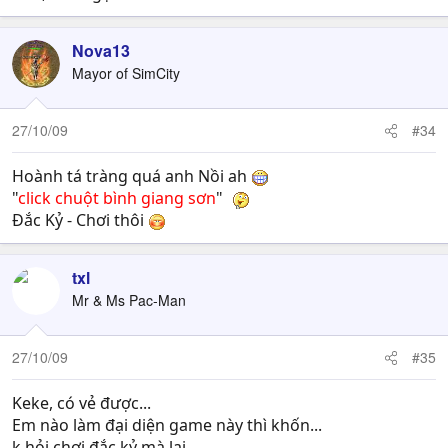
Nova13
Mayor of SimCity
27/10/09
#34
Hoành tá tràng quá anh Nồi ah
"
click chuột bình giang sơn
"
Đắc Kỷ - Chơi thôi
txl
Mr & Ms Pac-Man
27/10/09
#35
Keke, có vẻ được...
Em nào làm đại diện game này thì khốn...
k hỏi chơi đắc kỷ mà lại....