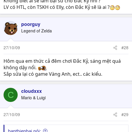
Không biết ai sẽ làm đại sứ cho Đắc Kỷ nhỉ ?
LV có HTL, còn TSKH có Elly, còn Đắc Kỷ sẽ là ai ?
poorguy
Legend of Zelda
27/10/09
#28
Hôm qua em thức cả đêm chơi Đắc Kỷ, sáng mệt quá
không dậy nổi.
Sắp sửa lại có game Vàng Anh, ect.. các kiểu.
cloudxxx
C
Mario & Luigi
27/10/09
#29
hanthienhai nói: