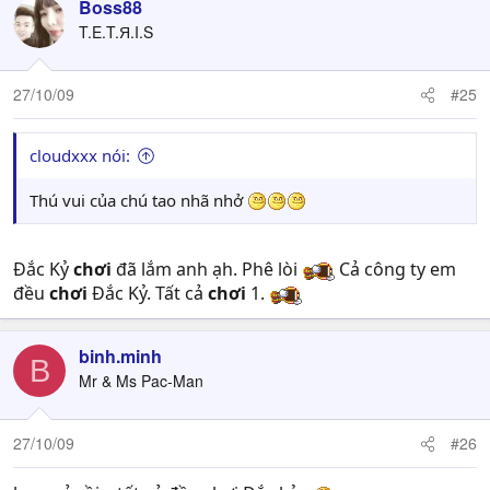
Boss88
T.E.T.Я.I.S
27/10/09
#25
cloudxxx nói:
Thú vui của chú tao nhã nhở
Đắc Kỷ
chơi
đã lắm anh ạh. Phê lòi
Cả công ty em
đều
chơi
Đắc Kỷ. Tất cả
chơi
1.
binh.minh
B
Mr & Ms Pac-Man
27/10/09
#26