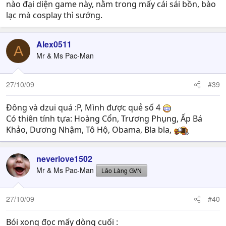
nào đại diện game này, nằm trong mấy cái sái bồn, bào
lạc mà cosplay thì sướng.
Alex0511
A
Mr & Ms Pac-Man
27/10/09
#39
Đông và dzui quá :P, Mình được quẻ số 4
Có thiên tính tựa: Hoàng Cổn, Trương Phụng, Ấp Bá
Khảo, Dương Nhậm, Tô Hộ, Obama, Bla bla,
neverlove1502
Mr & Ms Pac-Man
Lão Làng GVN
27/10/09
#40
Bói xong đọc mấy dòng cuối :