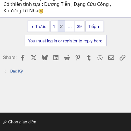
Có thiên tính tựa : Dương Tiễn , Đặng Cửu Công ,
Khương Tữ Nha
Trước
1
2
…
39
Tiếp
You must log in or register to reply here.
Facebook
X
Bluesky
LinkedIn
Reddit
Pinterest
Tumblr
WhatsApp
Email
Li
Share:
Đắc Kỷ
Chọn giao diện