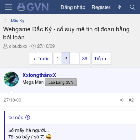
Đăng nhập
Register
Đắc Kỷ
Webgame Đắc Kỷ - cổ súy mê tín dị đoan bằng
bói toán
T
N
cloudxxx
27/10/09
h
g
Trước
1
2
…
39
Tiếp
r
à
e
y
a
g
XxlongthầnxX
d
ử
Mega Man
Lão Làng GVN
s
i
t
a
27/10/09
#21
r
t
txl nói:
e
r
Số mấy hả người...
Tôi số bẩy ( số 7)