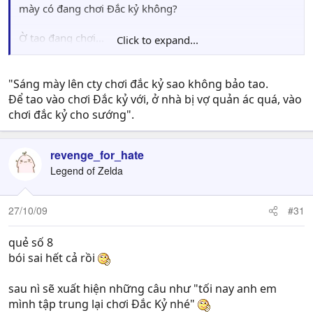
mày có đang chơi Đắc kỷ không?
Ờ tao đang chơi...
Click to expand...
Vậy mày chơi giùm tao phát, tao đi công chuyện không
rảnh để chơi...
"Sáng mày lên cty chơi đắc kỷ sao không bảo tao.
Để tao vào chơi Đắc kỷ với, ở nhà bị vợ quản ác quá, vào
chơi đắc kỷ cho sướng".
revenge_for_hate
Legend of Zelda
27/10/09
#31
quẻ số 8
bói sai hết cả rồi
sau nì sẽ xuất hiện những câu như "tối nay anh em
mình tập trung lại chơi Đắc Kỷ nhé"