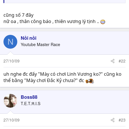
cũng số 7 đây
nữ oa , thân công báo , thiên vương lý tịnh ..
Nồi nồi
N
Youtube Master Race
27/10/09
#22
uh nghe đc đấy "Mày có chơi Linh Vương ko?" cũng ko
thể bằng "Mày chơi Đắc Kỷ chưa?" đc
Boss88
T.E.T.Я.I.S
27/10/09
#23