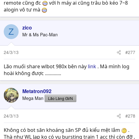
remote cũng đc
với h máy ai cũng trâu bò kéo 7~8
alogin vô tư mà
zico
Z
Mr & Ms Pac-Man
24/3/13
#277
Lão muối share wlbot 980x bên này
link
. Mà mình log
hoài không được .............
Metatron092
Mega Man
Lão Làng GVN
24/3/13
#278
Không có bot săn khoáng săn SP đủ kiểu mệt lắm
.
Thà như WL Jap ko có vụ bursting train 1 acc thì còn đỡ .