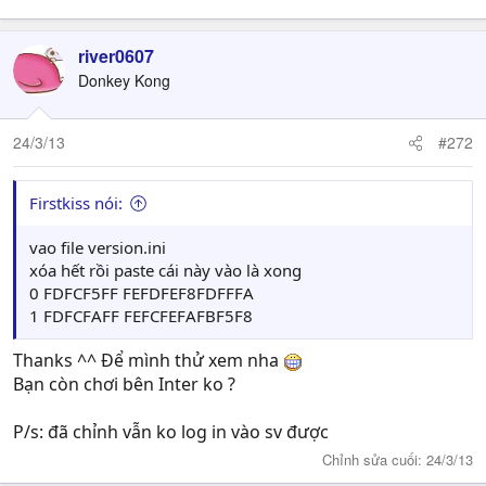
river0607
Donkey Kong
24/3/13
#272
Firstkiss nói:
vao file version.ini
xóa hết rồi paste cái này vào là xong
0 FDFCF5FF FEFDFEF8FDFFFA
1 FDFCFAFF FEFCFEFAFBF5F8
Thanks ^^ Để mình thử xem nha
Bạn còn chơi bên Inter ko ?
P/s: đã chỉnh vẫn ko log in vào sv được
Chỉnh sửa cuối:
24/3/13