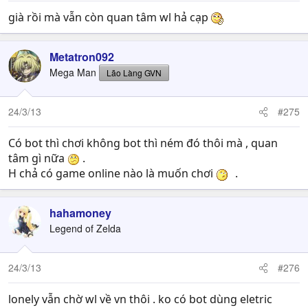
già rồi mà vẫn còn quan tâm wl hả cạp
Metatron092
Mega Man
Lão Làng GVN
24/3/13
#275
Có bot thì chơi không bot thì ném đó thôi mà , quan
tâm gì nữa
.
H chả có game online nào là muốn chơi
.
hahamoney
Legend of Zelda
24/3/13
#276
lonely vẫn chờ wl về vn thôi . ko có bot dùng eletric