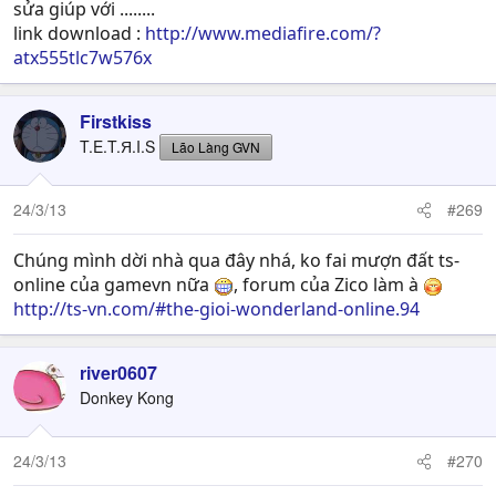
sửa giúp với ........
link download :
http://www.mediafire.com/?
atx555tlc7w576x
Firstkiss
T.E.T.Я.I.S
Lão Làng GVN
24/3/13
#269
Chúng mình dời nhà qua đây nhá, ko fai mượn đất ts-
online của gamevn nữa
, forum của Zico làm à
http://ts-vn.com/#the-gioi-wonderland-online.94
river0607
Donkey Kong
24/3/13
#270