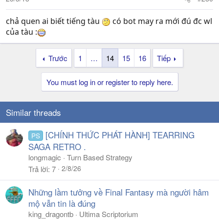
chả quen ai biết tiếng tàu
có bot may ra mới đú đc wl
của tàu :
Trước
1
…
14
15
16
Tiếp
You must log in or register to reply here.
Similar threads
[CHÍNH THỨC PHÁT HÀNH] TEARRING
PS
SAGA RETRO .
longmagic
Turn Based Strategy
2/8/26
Trả lời
7
Những lầm tưởng về Final Fantasy mà người hâm
mộ vẫn tin là đúng
king_dragontb
Ultima Scriptorium