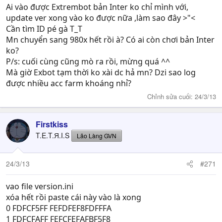
Ai vào được Extrembot bản Inter ko chỉ mình với,
update ver xong vào ko được nữa ,làm sao đây >"<
Cần tìm ID pé gà T_T
Mn chuyển sang 980x hết rồi à? Có ai còn chơi bản Inter
ko?
P/s: cuối cùng cũng mò ra rồi, mừng quá ^^
Mà giờ Exbot tạm thời ko xài dc hả mn? Dzi sao log
được nhiều acc farm khoáng nhỉ?
Chỉnh sửa cuối:
24/3/13
Firstkiss
T.E.T.Я.I.S
Lão Làng GVN
24/3/13
#271
vao file version.ini
xóa hết rồi paste cái này vào là xong
0 FDFCF5FF FEFDFEF8FDFFFA
1 FDFCFAFF FEFCFEFAFBF5F8