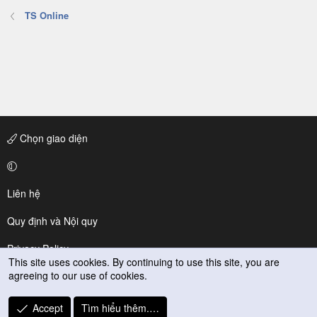
TS Online
Chọn giao diện
Liên hệ
Quy định và Nội quy
Privacy Policy
This site uses cookies. By continuing to use this site, you are
agreeing to our use of cookies.
Trợ giúp
R
Accept
Tìm hiểu thêm.…