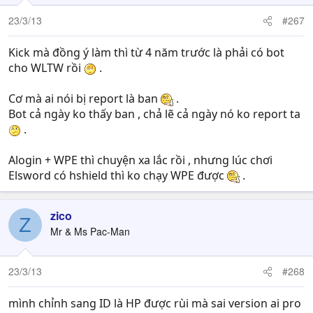
23/3/13
#267
Kick mà đồng ý làm thì từ 4 năm trước là phải có bot
cho WLTW rồi
.
Cơ mà ai nói bị report là ban
.
Bot cả ngày ko thấy ban , chả lẽ cả ngày nó ko report ta
.
Alogin + WPE thì chuyện xa lắc rồi , nhưng lúc chơi
Elsword có hshield thì ko chạy WPE được
.
zico
Z
Mr & Ms Pac-Man
23/3/13
#268
mình chỉnh sang ID là HP được rùi mà sai version ai pro