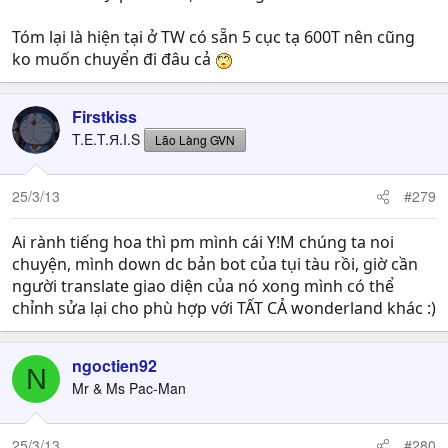
Tóm lại là hiện tại ở TW có sẵn 5 cục tạ 600T nên cũng
ko muốn chuyển đi đâu cả
Firstkiss
T.E.T.Я.I.S
Lão Làng GVN
25/3/13
#279
Ai rành tiếng hoa thì pm mình cái Y!M chúng ta noi
chuyện, mình down dc bản bot của tụi tàu rồi, giờ cần
người translate giao diện của nó xong mình có thể
chỉnh sửa lại cho phù hợp với TẤT CẢ wonderland khác :)
ngoctien92
N
Mr & Ms Pac-Man
25/3/13
#280