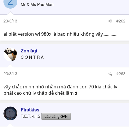
Z
Mr & Ms Pac-Man
23/3/13
#262
ai biết version wl 980x là bao nhiêu không vậy.,,,,,,,,,,,,
Zonlàgì
C O N T R A
23/3/13
#263
vậy chắc mình nhớ nhầm mà đánh con 70 kia chắc lv
phải cao chứ lv thấp dễ chết lắm :(
Firstkiss
T.E.T.Я.I.S
Lão Làng GVN