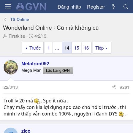
Đăng nhập
Register
TS Online
Wonderland Online - Cũ mà không cũ
T
N
Firstkiss
4/2/13
h
g
Trước
1
…
14
15
16
Tiếp
r
à
e
y
a
g
Metatron092
d
ử
Mega Man
Lão Làng GVN
s
i
t
a
22/3/13
#261
r
t
Troll lv 20 mà
. Spd ít nữa .
e
Chạy mấy con kia lợi dụng spd cao cho nó đi trước , thì
r
mình lv thấp vẫn combo 100% , nguyên lí đanh ĐYS
.
zico