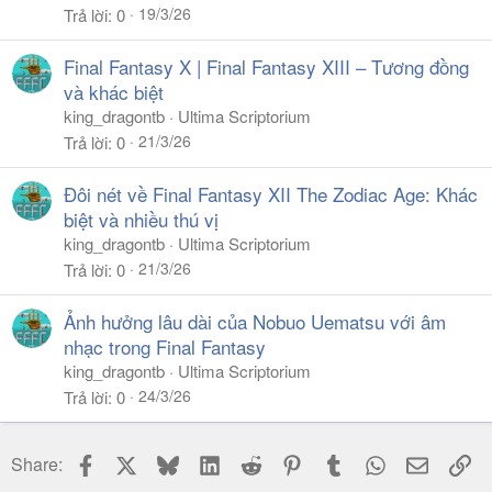
19/3/26
Trả lời
0
Final Fantasy X | Final Fantasy XIII – Tương đồng
và khác biệt
king_dragontb
Ultima Scriptorium
21/3/26
Trả lời
0
Đôi nét về Final Fantasy XII The Zodiac Age: Khác
biệt và nhiều thú vị
king_dragontb
Ultima Scriptorium
21/3/26
Trả lời
0
Ảnh hưởng lâu dài của Nobuo Uematsu với âm
nhạc trong Final Fantasy
king_dragontb
Ultima Scriptorium
24/3/26
Trả lời
0
Facebook
X
Bluesky
LinkedIn
Reddit
Pinterest
Tumblr
WhatsApp
Email
Li
Share: