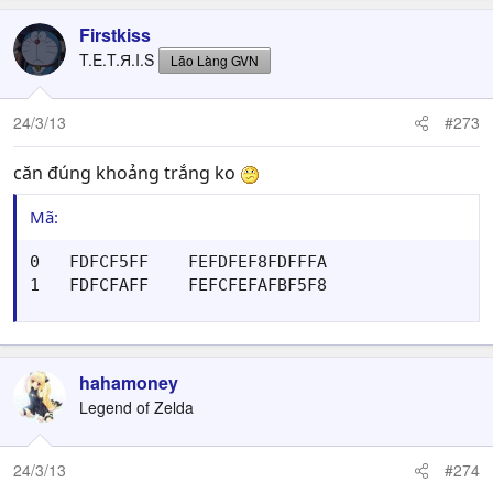
Firstkiss
T.E.T.Я.I.S
Lão Làng GVN
24/3/13
#273
căn đúng khoảng trắng ko
Mã:
0	FDFCF5FF	FEFDFEF8FDFFFA

1	FDFCFAFF	FEFCFEFAFBF5F8
hahamoney
Legend of Zelda
24/3/13
#274