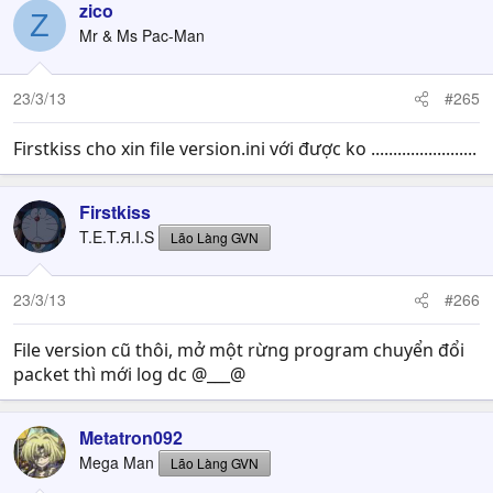
zico
Z
Mr & Ms Pac-Man
23/3/13
#265
Firstkiss cho xin file version.ini với được ko ........................
Firstkiss
T.E.T.Я.I.S
Lão Làng GVN
23/3/13
#266
File version cũ thôi, mở một rừng program chuyển đổi
packet thì mới log dc @___@
Metatron092
Mega Man
Lão Làng GVN