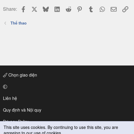
Facebook
X
Bluesky
LinkedIn
Reddit
Pinterest
Tumblr
WhatsApp
Email
Li
Share:
Thể thao
Chọn giao diện
Liên hệ
Quy định và Nội quy
Privacy Policy
This site uses cookies. By continuing to use this site, you are
agreeing to our use of cookies.
Trợ giúp