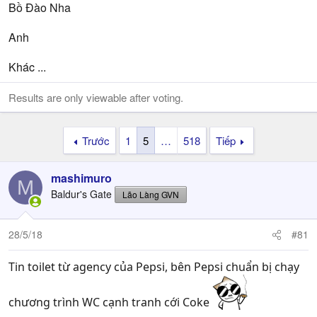
Bồ Đào Nha
Anh
Khác ...
Results are only viewable after voting.
Trước
1
5
…
518
Tiếp
mashimuro
M
Baldur's Gate
Lão Làng GVN
28/5/18
#81
Tin toilet từ agency của Pepsi, bên Pepsi chuẩn bị chạy
chương trình WC cạnh tranh cới Coke