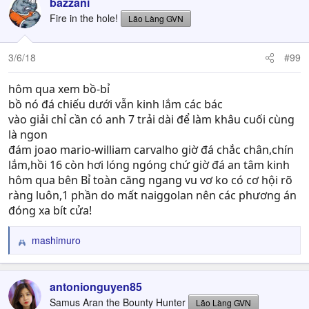
bazzani
Fire in the hole!
Lão Làng GVN
3/6/18
#99
hôm qua xem bồ-bỉ
bồ nó đá chiếu dưới vẫn kinh lắm các bác
vào giải chỉ cần có anh 7 trải dài để làm khâu cuối cùng
là ngon
đám joao mario-william carvalho giờ đá chắc chân,chín
lắm,hồi 16 còn hơi lóng ngóng chứ giờ đá an tâm kinh
hôm qua bên Bỉ toàn căng ngang vu vơ ko có cơ hội rõ
ràng luôn,1 phần do mất naiggolan nên các phương án
đóng xa bít cửa!
mashimuro
R
e
a
c
antonionguyen85
t
Samus Aran the Bounty Hunter
Lão Làng GVN