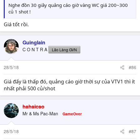
Nghe đồn 30 giây quảng cáo giờ vàng WC giá 200~300
củ 1 shot !
Giá tốt rồi.
Guinglain
C O N T R A
Lão Làng GVN
28/5/18
#86
Giá đấy là thấp đó, quảng cáo giờ thời sự của VTV1 thì ít
nhất phải 500 củ/shot
hahaicao
Mr & Ms Pac-Man
GameOver
28/5/18
#87