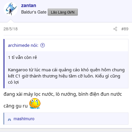
c
zantan
t
Baldur's Gate
Lão Làng GVN
i
o
n
28/5/18
#89
s
:
archimede nói:
1 tỉ vẫn còn rẻ
Kangaroo từ lúc mua cái quảng cáo khó quên hôm chung
kết C1 giờ thành thương hiệu tầm cỡ luôn. Kiểu gì cũng
có lợi
đang xài máy lọc nước, lò nướng, bình điện đun nước
căng gu ru
mashimuro
R
e