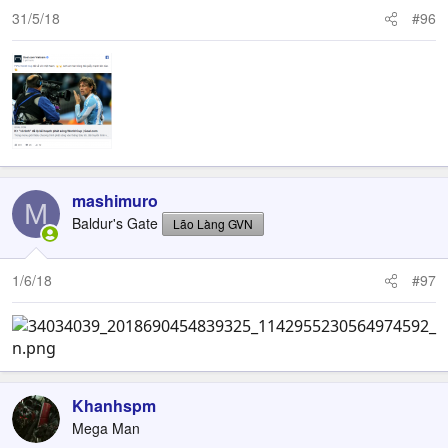
31/5/18
#96
mashimuro
M
Baldur's Gate
Lão Làng GVN
1/6/18
#97
Khanhspm
Mega Man