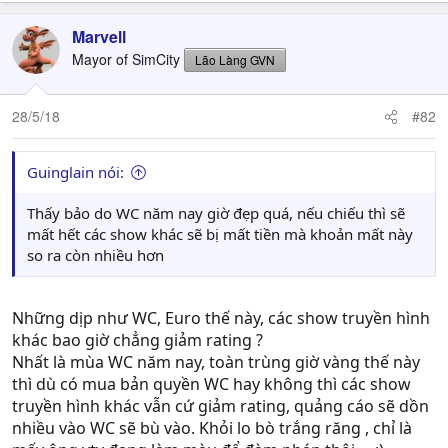
Marvell
Mayor of SimCity
Lão Làng GVN
28/5/18
#82
Guinglain nói:
Thấy bảo do WC năm nay giờ đẹp quá, nếu chiếu thì sẽ
mất hết các show khác sẽ bị mất tiền mà khoản mất này
so ra còn nhiều hơn
Những dịp như WC, Euro thế này, các show truyền hình
khác bao giờ chẳng giảm rating ?
Nhất là mùa WC năm nay, toàn trùng giờ vàng thế này
thì dù có mua bản quyền WC hay không thì các show
truyền hình khác vẫn cứ giảm rating, quảng cáo sẽ dồn
nhiều vào WC sẽ bù vào. Khỏi lo bò trắng răng , chỉ là