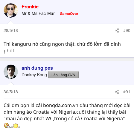
a
c
Frankie
t
Mr & Ms Pac-Man
GameOver
i
o
n
28/5/18
#90
s
:
Thì kanguru nó cũng ngon thật, chứ đồ lởm đã dính
phốt.
anh dung pes
Donkey Kong
Lão Làng GVN
30/5/18
#91
Cái đm bọn lá cải bongda.com.vn đầu tháng mới đọc bài
dìm hàng áo Croatia với Nigeria,cuối tháng lại thấy bài
"mẫu áo đẹp nhất WC,trong có cả Croatia với Nigeria"