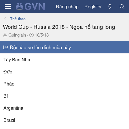
Đăng nhập
Register
Thể thao
World Cup - Russia 2018 - Ngọa hổ tàng long
T
N
Guinglain
18/5/18
h
g
r
Đội nào sẽ lên đỉnh mùa này
à
e
y
a
g
Tây Ban Nha
d
ử
s
i
Đức
t
a
Pháp
r
t
Bỉ
e
r
Argentina
Brazil