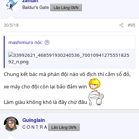
zantan
Baldur's Gate
Lão Làng GVN
30/5/18
#95
mashimuro nói:
Chung kết bác mà phán đội nào vô địch thì cắm sổ đỏ,
xe máy cho đội còn lại bảo đảm win
Làm giàu không khó là đây chứ đâu
Guinglain
C O N T R A
Lão Làng GVN