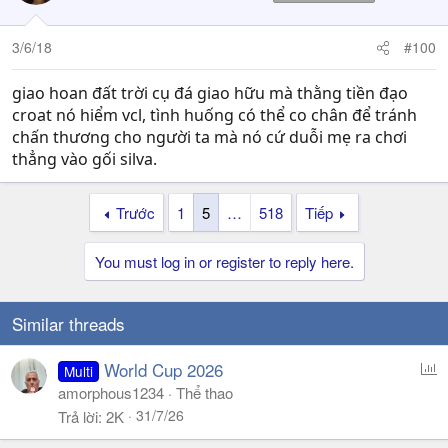
i
o
n
3/6/18
#100
s
:
giao hoan đất trời cụ đá giao hữu mà thằng tiền đạo
croat nó hiểm vcl, tình huống có thể co chân để tránh
chấn thương cho người ta mà nó cứ duỗi mẹ ra chơi
thẳng vào gối silva.
Trước
1
5
…
518
Tiếp
You must log in or register to reply here.
Similar threads
P
World Cup 2026
Multi
o
amorphous1234
Thể thao
l
31/7/26
Trả lời
2K
l