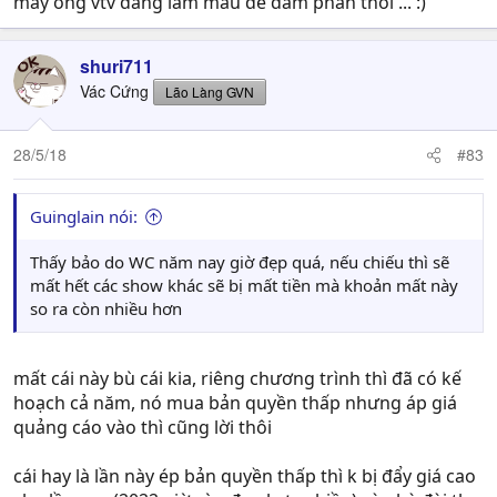
mấy ông vtv đang làm màu để đàm phán thôi ... :)
shuri711
Vác Cứng
Lão Làng GVN
28/5/18
#83
Guinglain nói:
Thấy bảo do WC năm nay giờ đẹp quá, nếu chiếu thì sẽ
mất hết các show khác sẽ bị mất tiền mà khoản mất này
so ra còn nhiều hơn
mất cái này bù cái kia, riêng chương trình thì đã có kế
hoạch cả năm, nó mua bản quyền thấp nhưng áp giá
quảng cáo vào thì cũng lời thôi
cái hay là lần này ép bản quyền thấp thì k bị đẩy giá cao