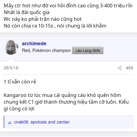
Mấy ctr hot như đờ voi hồi đỉnh cao cũng 3-400 triệu rồi
Nhất là đài quốc gia
Wc này ko phải trận nào cũng hot
Nó còn chia ra 10-15s , nói chung là lời khẳm
archimede
Red, Pokémon champion
Lão Làng GVN
28/5/18
#88
1 tỉ vẫn còn rẻ
Kangaroo từ lúc mua cái quảng cáo khó quên hôm
chung kết C1 giờ thành thương hiệu tầm cỡ luôn. Kiểu
gì cũng có lợi
cnak08
,
apotosis
and
zantan
R
e
a