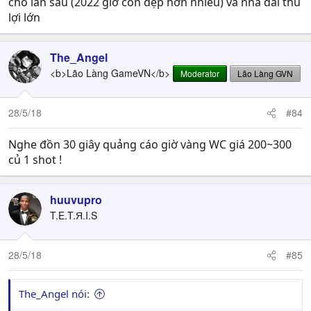
cho lần sau (2022 giờ còn đẹp hơn nhiều) và nhà đài thu
lợi lớn
The_Angel
<b>Lão Làng GameVN</b>
Moderator
Lão Làng GVN
28/5/18
#84
Nghe đồn 30 giây quảng cáo giờ vàng WC giá 200~300
củ 1 shot !
huuvupro
T.E.T.Я.I.S
28/5/18
#85
The_Angel nói: