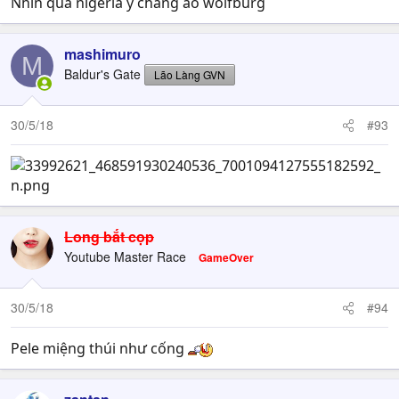
Nhin qua nigeria y chang ao wolfburg
mashimuro
M
Baldur's Gate
Lão Làng GVN
30/5/18
#93
Long bắt cọp
Youtube Master Race
GameOver
30/5/18
#94
Pele miệng thúi như cống