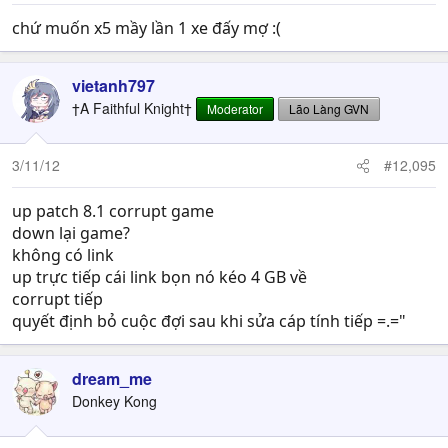
chứ muốn x5 mầy lần 1 xe đấy mợ :(
vietanh797
†A Faithful Knight†
Moderator
Lão Làng GVN
3/11/12
#12,095
up patch 8.1 corrupt game
down lại game?
không có link
up trực tiếp cái link bọn nó kéo 4 GB về
corrupt tiếp
quyết định bỏ cuộc đợi sau khi sửa cáp tính tiếp =.="
dream_me
Donkey Kong