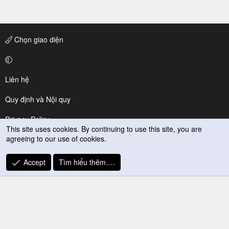
Chọn giao diện
Liên hệ
Quy định và Nội quy
Privacy Policy
This site uses cookies. By continuing to use this site, you are
agreeing to our use of cookies.
Trợ giúp
R
Accept
Tìm hiểu thêm.…
S
S