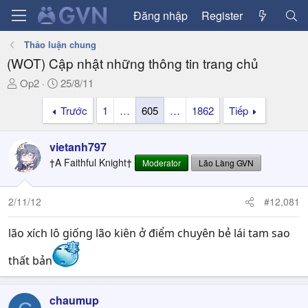
Đăng nhập
Register
Thảo luận chung
(WOT) Cập nhật những thông tin trang chủ
T
N
Op2
25/8/11
h
g
Trước
1
…
605
…
1862
Tiếp
r
à
e
y
a
g
vietanh797
d
ử
†A Faithful Knight†
Moderator
Lão Làng GVN
s
i
t
a
2/11/12
#12,081
r
t
lão xích lô giống lão kiên ở điểm chuyên bẻ lái tam sao
e
r
thất bản
chaumup