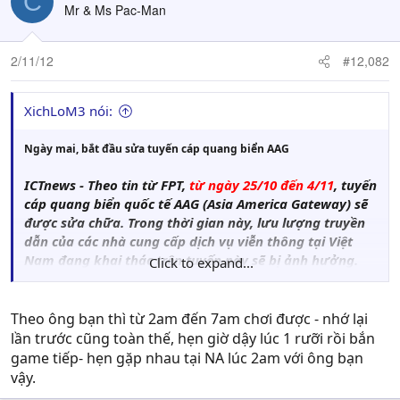
C
Mr & Ms Pac-Man
2/11/12
#12,082
XichLoM3 nói:
Ngày mai, bắt đầu sửa tuyến cáp quang biển AAG
ICTnews - Theo tin từ FPT,
từ ngày 25/10 đến 4/11
, tuyến
cáp quang biển quốc tế AAG (Asia America Gateway) sẽ
được sửa chữa. Trong thời gian này, lưu lượng truyền
dẫn của các nhà cung cấp dịch vụ viễn thông tại Việt
Nam đang khai thác trên tuyến này sẽ bị ảnh hưởng.
Click to expand...
.......[/SIZE][/I]
Theo ông bạn thì từ 2am đến 7am chơi được - nhớ lại
lần trước cũng toàn thế, hẹn giờ dậy lúc 1 rưỡi rồi bắn
game tiếp- hẹn gặp nhau tại NA lúc 2am với ông bạn
vậy.