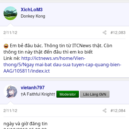
XichLoM3
Donkey Kong
2/11/12
#12,083
Em bẻ đâu bác. Thông tin từ ITCNews thật. Còn
thông tin này thật đến đâu thì em ko biết
Link nè:
http://ictnews.vn/home/Vien-
thong/5/Ngay mai-bat dau-sua tuyen-cap-quang-bien-
AAG/105811/index.ict
vietanh797
†A Faithful Knight†
Moderator
Lão Làng GVN
2/11/12
#12,084
ngày và giờ đăng tin