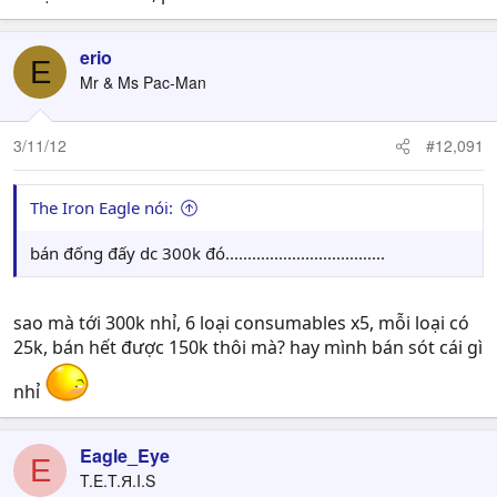
erio
E
Mr & Ms Pac-Man
3/11/12
#12,091
The Iron Eagle nói:
bán đống đấy dc 300k đó....................................
sao mà tới 300k nhỉ, 6 loại consumables x5, mỗi loại có
25k, bán hết được 150k thôi mà? hay mình bán sót cái gì
nhỉ
Eagle_Eye
E
T.E.T.Я.I.S