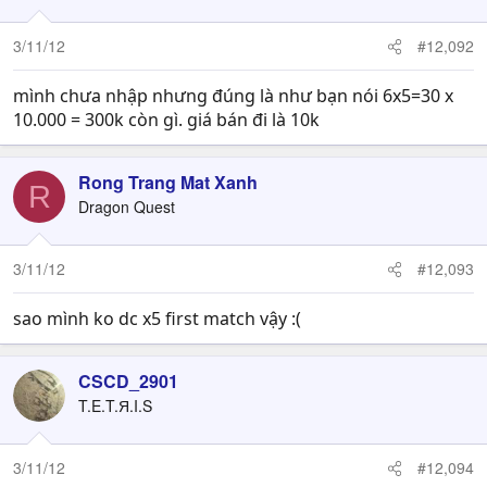
3/11/12
#12,092
mình chưa nhập nhưng đúng là như bạn nói 6x5=30 x
10.000 = 300k còn gì. giá bán đi là 10k
Rong Trang Mat Xanh
R
Dragon Quest
3/11/12
#12,093
sao mình ko dc x5 first match vậy :(
CSCD_2901
T.E.T.Я.I.S
3/11/12
#12,094