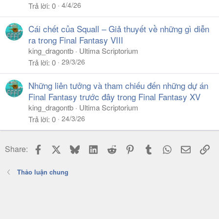
4/4/26
Trả lời
0
Cái chết của Squall – Giả thuyết về những gì diễn
ra trong Final Fantasy VIII
king_dragontb
Ultima Scriptorium
29/3/26
Trả lời
0
Những liên tưởng và tham chiếu đến những dự án
Final Fantasy trước đây trong Final Fantasy XV
king_dragontb
Ultima Scriptorium
24/3/26
Trả lời
0
Facebook
X
Bluesky
LinkedIn
Reddit
Pinterest
Tumblr
WhatsApp
Email
Li
Share:
Thảo luận chung