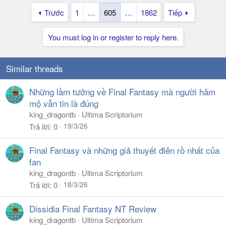
Trước
1
…
605
…
1862
Tiếp
You must log in or register to reply here.
Similar threads
Những lầm tưởng về Final Fantasy mà người hâm
mộ vẫn tin là đúng
king_dragontb
Ultima Scriptorium
19/3/26
Trả lời
0
Final Fantasy và những giả thuyết điên rồ nhất của
fan
king_dragontb
Ultima Scriptorium
18/3/26
Trả lời
0
Dissidia Final Fantasy NT Review
king_dragontb
Ultima Scriptorium