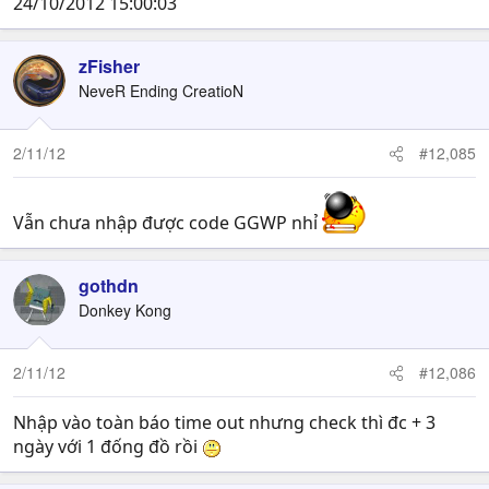
24/10/2012 15:00:03
zFisher
NeveR Ending CreatioN
2/11/12
#12,085
Vẫn chưa nhập được code GGWP nhỉ
gothdn
Donkey Kong
2/11/12
#12,086
Nhập vào toàn báo time out nhưng check thì đc + 3
ngày với 1 đống đồ rồi