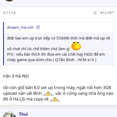
3/11/12
#12,097
dream_me nói:
@@ Sao em up trực tiếp có 550Mb thôi mà @@ mà up về
vô chơi chỉ ức chế thêm chứ làm gì
P/S : nếu bác thích thì đưa em cái USB hay HDD để em
chép game qua dùm cho ( Q.Tân Bình . HCM xi ti )
hắn ở Hà Nội
tôi còn giữ bản 8.0 set up trong máy, ngặt nổi hơn 3GB
upload nản vãi lềnh
, vác ổ cứng sang nhà ông nào
đó ở Hà Lội mà copy về
Thui